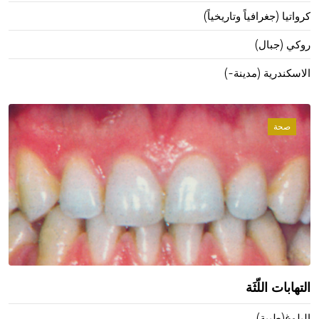
كرواتيا (جغرافياً وتاريخياً)
روكي (جبال)
الاسكندرية (مدينة-)
صحة
التهابات اللّثَة
البلوغ(طبية)