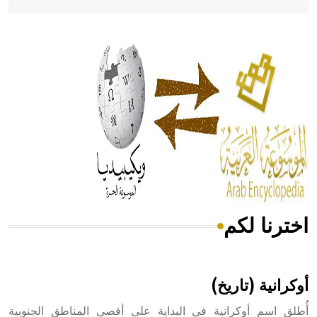
- هل تعلم أن أبقراط كتب في الطب أربعة مؤلفات هي:
الحكم، الأدلة، تنظيم التغذية، ورسالته في جروح الرأس. ويعود
له الفضل بأنه حرر الطب من الدين والفلسفة.
- هل تعلم أن المرجان إفراز حيواني يتكون في البحر ويتركب
من مادة كربونات الكلسيوم، وهو أحمر أو شديد الحمرة وهو
أجود أنواعه، ويمتاز بكبر الحجم ويسمى الش
اخترنا لكم
هل تعلم أن الأبسيد كلمة فرنسية اللفظ تم اعتمادها مصطلحاً
أثرياً يستخدم في العمارة عموماً وفي العمارة الدينية الخاصة
بالكنائس خصوصاً، وفي الإنكليزية أب
أوكرانية (تاريخ)
أُطلق اسم أوكرانية في البداية على أقصى المناطق الجنوبية