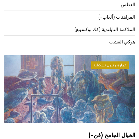
الغطس
المراهنات (ألعاب-)
الملاكمة التايلندية (كك بوكسينغ)
هوكي العشب
عمارة وفنون تشكيلية
الخيال الجامح (فن-)