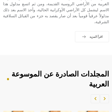
الغربية من الأراضي الروسية القديمة، ومن ثم اتسع مدلول هذا
الاسم ليشمل كل الأراضي الأوكرانية الحالية، وأخذ الاسم بعد ذلك
- هل تعلم أن أبجر Abgar اسم معروف جيداً يعود إلى عدد من
الملوك الذين حكموا مدينة إديسا (الرها) من أبجر الأول وحتى
مدلولاً عرقياً قومياً بعد أن صار يقصد به جزء من القبائل السلافية
التاسع، وهم ينتسبون إلى أسرة أوسروين
الشرقية،
اقرأ المزيد
- هل تعلم أن الأبجدية الكنعانية تتألف من /22/ علامة كتابية
sign تكتب منفصلة غير متصلة، وتعتمد المبدأ الأكوروفوني،
حيث تقتصر القيمة الصوتية للعلامة الك
المجلدات الصادرة عن الموسوعة
العربية