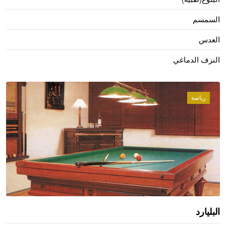
السمسم
العدس
النزف الدماغي
رياضة
البليارد