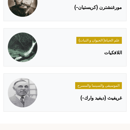
مورغنشترن (كريستيان-)
علم الحياة( الحيوان و النبات)
اللافكيات
الموسيقى والسينما والمسرح
غريفيث (ديفيد وارك-)