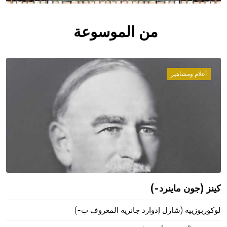
من الموسوعة
أعلام ومشاهير
كينز (جون ماينرد-)
لوكوربوزييه (شارل إدوارد جانريه المعروف ب-)