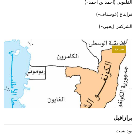
القليوبي (أحمد بن أحمد-)
فرايتاغ (غوستاف-)
الشركس (يحيى-)
سياحة
برازافيل
بودابست