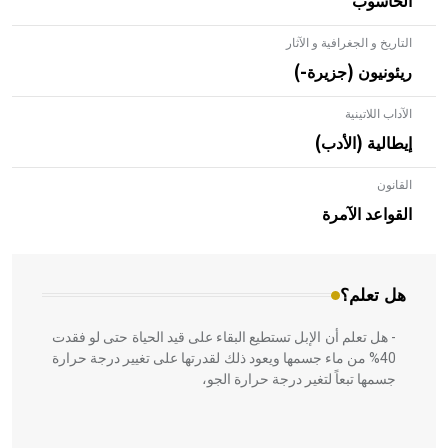
الحاسوب
التاريخ و الجغرافية و الآثار
ريئونيون (جزيرة-)
الآداب اللاتينية
إيطالية (الأدب)
القانون
- هل تعلم أن الأبلق نوع من الفنون الهندسية التي ارتبطت
بالعمارة الإسلامية في بلاد الشام ومصر خاصة، حيث يحرص
القواعد الآمرة
المعمار على بناء مداميكه وخاصة في الواجهات
هل تعلم؟
- هل تعلم أن الإبل تستطيع البقاء على قيد الحياة حتى لو فقدت
40% من ماء جسمها ويعود ذلك لقدرتها على تغيير درجة حرارة
جسمها تبعاً لتغير درجة حرارة الجو،