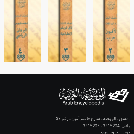
دمشق ـ الروضة ـ شارع قاسم أمين ـ رقم 39
هاتف: 3315204 - 3315205
فاكس: 3315207