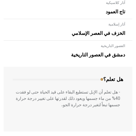
آثار كلاسيكية
تاج العمود
آثار إسلامية
الخزف في العصر الإسلامي
العصور التاريخية
- هل تعلم أن الأبلق نوع من الفنون الهندسية التي ارتبطت
بالعمارة الإسلامية في بلاد الشام ومصر خاصة، حيث يحرص
دمشق في العصور التاريخية
المعمار على بناء مداميكه وخاصة في الواجهات
هل تعلم؟
- هل تعلم أن الإبل تستطيع البقاء على قيد الحياة حتى لو فقدت
40% من ماء جسمها ويعود ذلك لقدرتها على تغيير درجة حرارة
جسمها تبعاً لتغير درجة حرارة الجو،