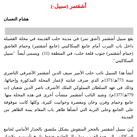
أشقتمر (سبيل-)
هشام النعسان
يقع سبيل أشقتمر (آشق تمر) في مدينة حلب القديمة في محلة القصيلة
داخل باب النيرب أمام جامع السكاكيني (جامع أشقتمر) وحمام العاشق
(حمام أشقتمر) جنوب قلعة حلب، في المنطقة (11). ويسمى أيضاً: "سبيل
السكاكيني".
أنشأ هذا السبيل نائب حلب الأمير سيف الدين أشقتمر الأشرفي الناصري
سنة 773هـ/1371م الذي صرف عنايته لإعمار المحلة المذكورة وإحيائها،
وذلك في عهد السلطان المملوكي الملك الأشرف ناصر الدين شعبان (ت
779هـ/1377م). وشيد النائب أشقتمر منشآت أخرى في هذه المحلة منها:
جامع وحمام وفرن وخان ومعصرة وحوانيت كثيرة، وكلها كانت موقوفة
على الجامع وعلى التربة التي أنشأها ظاهر باب المقام يمنة الظاهر من
المدينة
.
بُنِيَ سبيل أشقتمر بالحجر المنقوش بشكل ملتصق بالجدار الأمامي لجامع
السكاكيني إلى جهة الغرب، وما يزال الجامع يحتفظ بتاريخ تأسيسه، ولاشك