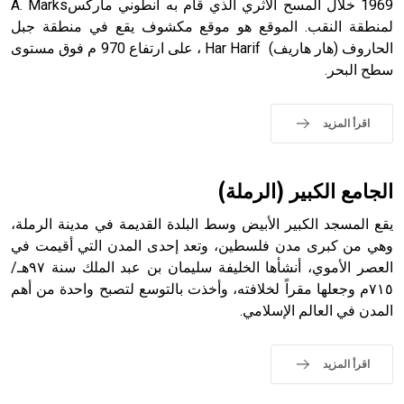
1969 خلال المسح الأثري الذي قام به أنطوني ماركسA. Marks
- هل تعلم أن أبجر Abgar اسم معروف جيداً يعود إلى عدد من
الملوك الذين حكموا مدينة إديسا (الرها) من أبجر الأول وحتى
لمنطقة النقب. الموقع هو موقع مكشوف يقع في منطقة جبل
التاسع، وهم ينتسبون إلى أسرة أوسروين
الحاروف (هار هاريف) Har Harif ، على ارتفاع 970 م فوق مستوى
سطح البحر.
اقرأ المزيد
- هل تعلم أن الأبجدية الكنعانية تتألف من /22/ علامة كتابية
sign تكتب منفصلة غير متصلة، وتعتمد المبدأ الأكوروفوني،
حيث تقتصر القيمة الصوتية للعلامة الك
الجامع الكبير (الرملة)
يقع المسجد الكبير الأبيض وسط البلدة القديمة في مدينة الرملة،
وهي من كبرى مدن فلسطين، وتعد إحدى المدن التي أقيمت في
العصر الأموي، أنشأها الخليفة سليمان بن عبد الملك سنة ٩٧هـ/
٧١٥م وجعلها مقراً لخلافته، وأخذت بالتوسع لتصبح واحدة من أهم
المدن في العالم الإسلامي.
اقرأ المزيد