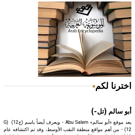
- هل تعلم أن أبقراط كتب في الطب أربعة مؤلفات هي:
الحكم، الأدلة، تنظيم التغذية، ورسالته في جروح الرأس. ويعود
له الفضل بأنه حرر الطب من الدين والفلسفة.
- هل تعلم أن المرجان إفراز حيواني يتكون في البحر ويتركب
من مادة كربونات الكلسيوم، وهو أحمر أو شديد الحمرة وهو
أجود أنواعه، ويمتاز بكبر الحجم ويسمى الش
اخترنا لكم
هل تعلم أن الأبسيد كلمة فرنسية اللفظ تم اعتمادها مصطلحاً
أثرياً يستخدم في العمارة عموماً وفي العمارة الدينية الخاصة
بالكنائس خصوصاً، وفي الإنكليزية أب
أبو سالم (تل-)
يعد موقع «أبو سالم» Abu Salem - ويعرف أيضاً باسم (ج12) (G
12) - من أهم مواقع منطقة النقب الأوسط، وقد تم اكتشافه عام