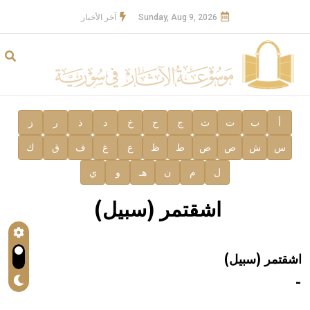
Sunday, Aug 9, 2026
آخر الأخبار
أ
ب
ت
ث
ج
ح
خ
د
ذ
ر
ز
س
ش
ص
ض
ط
ظ
ع
غ
ف
ق
ك
ل
م
ن
هـ
و
ي
اشقتمر (سبيل)
اشقتمر (سبيل)
-