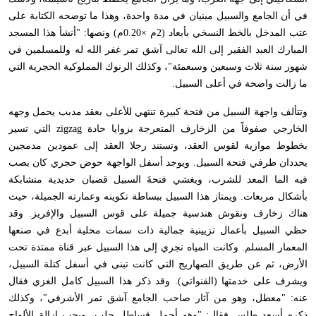
في أن الجامع والسبيل مبنيان في مدة واحدة، وهذا ما توضحه الكتابة على
عتب المدخل بالخط النسخي بأبعاد (2م ×0.20م) ونصها: "أنشأ هذا المسجد
المبارك العبد الفقير إلى الله تعالى آشق تمر غفر الله له وللمسلمين في
شهور سنة ثلاث وسبعين وسبعمئة"، وكذلك الرنوك المملوكية الحجرية التي
ما زالت واضحة في أعلى السبيل
.
وتتألف واجهة السبيل من فتحة كبيرة تنتهي للأعلى بعقد مدبب يحمل وجهه
الخارجي صفوفاً من الزخارف المتعرجة بزوايا حادة
zigzag
التي تسير
بخطوط موازية لقوس العقد، وتستند رجلا العقد إلى عمودين مدمجين
يحددان طرفي فتحة السبيل. ويوجد أسفل الواجهة حوض حجري كان يصب
فيه الما المعد للشرب، ويغشي فتحةَ السبيل قضبان حديدية متشابكة
بأشكال مربعات. ويمتاز هذا السبيل ببساطة تكوينه وعمارته الجميلة، حيث
هناك زخارف ونقوش هندسية جميلة على قوس السبيل والإفريز. وقد
حظي السبيل بأعمال تزيينية جمالية ذات سمات محلية أبدع في صنعها
المعمار المسلم. وكانت المياه تجري إلى هذا السبيل عبر قناة ممتدة تحت
الأرض، ثم عن طريق الصهاريج التي كانت تبنى في أسفل كتلة السبيل،
ويشرف على خدمتها (القنواتي). وقد ذكر هذا السبيل كامل الغزي فقال
عنه: "معطل، وهو من آثار صاحب الجامع آشق تمر الأشرفي"، وكذلك
ذكره أسعد طلس فقال: "وهو أجمل قساطل حلب، ويجب إزالة الألواح