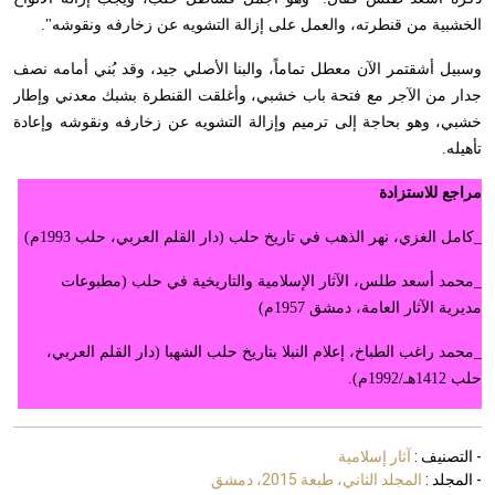
الخشبية من قنطرته، والعمل على إزالة التشويه عن زخارفه ونقوشه".
وسبيل أشقتمر الآن معطل تماماً، والبنا الأصلي جيد، وقد بُني أمامه نصف
جدار من الآجر مع فتحة باب خشبي، وأغلقت القنطرة بشبك معدني وإطار
خشبي، وهو بحاجة إلى ترميم وإزالة التشويه عن زخارفه ونقوشه وإعادة
تأهيله
.
مراجع للاستزادة
_كامل الغزي، نهر الذهب في تاريخ حلب (دار القلم العربي، حلب 1993م)
_محمد أسعد طلس، الآثار الإسلامية والتاريخية في حلب (مطبوعات
مديرية الآثار العامة، دمشق 1957م)
_محمد راغب الطباخ، إعلام النبلا بتاريخ حلب الشهبا (دار القلم العربي،
حلب 1412هـ/1992م).
- التصنيف :
آثار إسلامية
- المجلد :
المجلد الثاني، طبعة 2015، دمشق