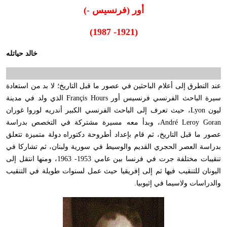
أور (فرنسيس -)
(1921- 1987)
خالد حياتله
عند التطرق إلى أعلام الباحثين في عصور ما قبل التاريخ؛ لا بد من استعادة
سيرة الباحث الفرنسي فرنسيس أور Françis Hours الذي ولد في مدينة
ليون Lyon، حيث تعرف إلى الباحث الفرنسي الكبير أندريه لوروا غوران
André Leroy Goran، وبدأ معه مسيرة مشتركة في التخصص بدراسة
عصور ما قبل التاريخ، ثم قام بإعداد أطروحة دكتوراه دولة متميزة تتعلق
بدراسة العصر الحجري القديم والوسيط في سورية ولبنان، ثم تشاركا في
تنقيبات مختلفة جرت في فرنسا بين عامي 1953- 1963، ومنها انتقل إلى
اليونان للتنقيب فيها ثم إلى إفريقيا حيث عمل لسنوات طويلة في التنقيب
والدراسات ولاسيما في إثيوبيا.