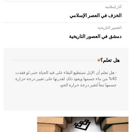
آثار إسلامية
الخزف في العصر الإسلامي
العصور التاريخية
- هل تعلم أن الأبلق نوع من الفنون الهندسية التي ارتبطت
بالعمارة الإسلامية في بلاد الشام ومصر خاصة، حيث يحرص
دمشق في العصور التاريخية
المعمار على بناء مداميكه وخاصة في الواجهات
هل تعلم؟
- هل تعلم أن الإبل تستطيع البقاء على قيد الحياة حتى لو فقدت
40% من ماء جسمها ويعود ذلك لقدرتها على تغيير درجة حرارة
جسمها تبعاً لتغير درجة حرارة الجو،
- هل تعلم أن أبقراط كتب في الطب أربعة مؤلفات هي:
الحكم، الأدلة، تنظيم التغذية، ورسالته في جروح الرأس. ويعود
له الفضل بأنه حرر الطب من الدين والفلسفة.