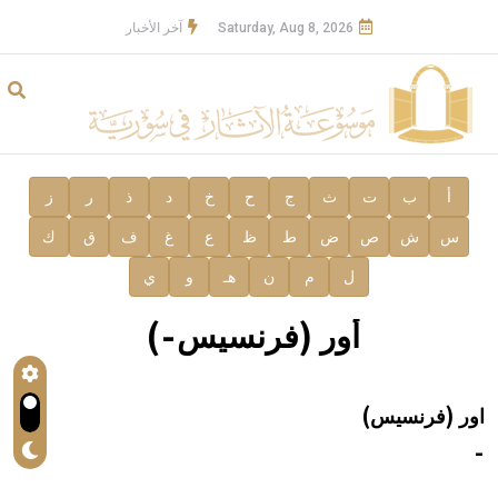
Saturday, Aug 8, 2026
آخر الأخبار
أ
ب
ت
ث
ج
ح
خ
د
ذ
ر
ز
س
ش
ص
ض
ط
ظ
ع
غ
ف
ق
ك
ل
م
ن
هـ
و
ي
أور (فرنسيس-)
اور (فرنسيس)
-