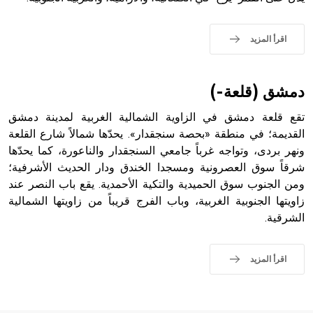
اقرأ المزيد
- هل تعلم أن الأبجدية الكنعانية تتألف من /22/ علامة كتابية
sign تكتب منفصلة غير متصلة، وتعتمد المبدأ الأكوروفوني،
دمشق (قلعة-)
حيث تقتصر القيمة الصوتية للعلامة الك
تقع قلعة دمشق في الزاوية الشمالية الغربية لمدينة دمشق
القديمة؛ في منطقة «بحصة سنجقدار». يحدّها شمالاً شارع القلعة
ونهر بردى، وتواجه غرباً جامعي السنجقدار والناعورة، كما يحدّها
شرقاً سوق العصرونية ومسجدا الخندق ودار الحديث الأشرفية؛
ومن الجنوب سوق الحميدية والتكية الأحمدية. يقع باب النصر عند
زاويتها الجنوبية الغربية، وباب الفرج قريباً من زاويتها الشمالية
الشرقية.
اقرأ المزيد