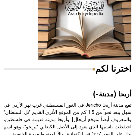
- هل تعلم أن المرجان إفراز حيواني يتكون في البحر ويتركب
من مادة كربونات الكلسيوم، وهو أحمر أو شديد الحمرة وهو
أجود أنواعه، ويمتاز بكبر الحجم ويسمى الش
اخترنا لكم
هل تعلم أن الأبسيد كلمة فرنسية اللفظ تم اعتمادها مصطلحاً
أثرياً يستخدم في العمارة عموماً وفي العمارة الدينية الخاصة
بالكنائس خصوصاً، وفي الإنكليزية أب
أريحا (مدينة-)
تقع مدينة أريحا Jericho في الغور الفلسطيني غرب نهر الأردن في
سهل يبعد نحواً من 1.5 كم من الموقع الأثري القديم "تل السلطان"
والمعروف أيضاً بموقع أريحا[ر]. وأريحا مدينة قديمة في فلسطين،
- هل تعلم أن أبجر Abgar اسم معروف جيداً يعود إلى عدد من
الملوك الذين حكموا مدينة إديسا (الرها) من أبجر الأول وحتى
احتفظت باسمها الذي يعود إلى الأصل الكنعاني "يريحو"، وهو اسم
التاسع، وهم ينتسبون إلى أسرة أوسروين
يدل على القمر "يَرَح" في الكنعانية، والآرامية، والعربية الجنوبية.