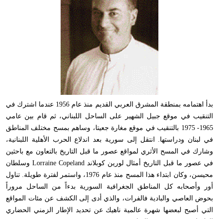
بدأ اهتمامه بمنطقة المشرق العربي القديم منذ عام 1956 عندما اشترك في
التنقيب في موقع جبيل الشهير على الساحل اللبناني، ثم قام بين عامي
1965- 1975 بالتنقيب في موقع مغارة جعيتا، وساهم بمسح مختلف المناطق
في لبنان ودراستها. انتقل إلى سورية بعد اندلاع الحرب الأهلية اللبنانية،
وشارك في المسح الأثري لمواقع عصور ما قبل التاريخ بالتعاون مع باحثين
في عصور ما قبل التاريخ أمثال لورين كوبلاند Lorraine Copeland وسلطان
محيسن، وكان ابتداء هذا المسح منذ عام 1976، واستمر لفترة طويلة. تناول
أور وأصحابه كل المناطق الجغرافية السورية بدءاً من الساحل مروراً
بحوض العاصي والبادية فالفرات، والذي أدى إلى الكشف عن مئات المواقع
التي أصبح لبعضها شهرة عالمية ناهيك عن تحديد الإطار الزمني الحضاري