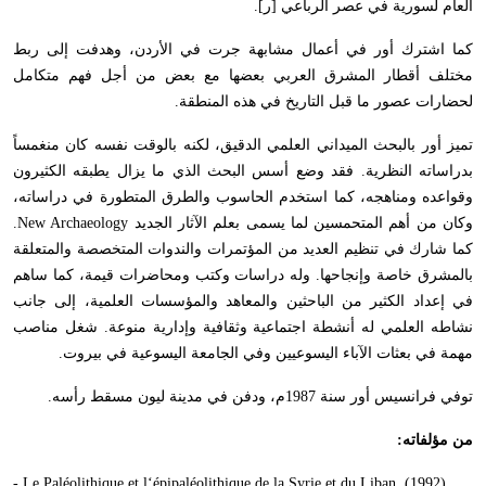
العام لسورية في عصر الرباعي [ر].
كما اشترك أور في أعمال مشابهة جرت في الأردن، وهدفت إلى ربط
مختلف أقطار المشرق العربي بعضها مع بعض من أجل فهم متكامل
لحضارات عصور ما قبل التاريخ في هذه المنطقة.
تميز أور بالبحث الميداني العلمي الدقيق، لكنه بالوقت نفسه كان منغمساً
بدراساته النظرية. فقد وضع أسس البحث الذي ما يزال يطبقه الكثيرون
وقواعده ومناهجه، كما استخدم الحاسوب والطرق المتطورة في دراساته،
وكان من أهم المتحمسين لما يسمى بعلم الآثار الجديد New Archaeology.
كما شارك في تنظيم العديد من المؤتمرات والندوات المتخصصة والمتعلقة
بالمشرق خاصة وإنجاحها. وله دراسات وكتب ومحاضرات قيمة، كما ساهم
في إعداد الكثير من الباحثين والمعاهد والمؤسسات العلمية، إلى جانب
نشاطه العلمي له أنشطة اجتماعية وثقافية وإدارية منوعة. شغل مناصب
مهمة في بعثات الآباء اليسوعيين وفي الجامعة اليسوعية في بيروت.
توفي فرانسيس أور سنة 1987م، ودفن في مدينة ليون مسقط رأسه.
من مؤلفاته:
- Le Paléolithique et l‘épipaléolithique de la Syrie et du Liban, (1992).