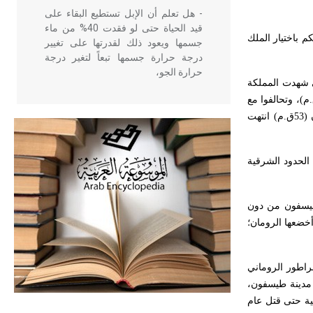
- هل تعلم أن الإبل تستطيع البقاء على
قيد الحياة حتى لو فقدت 40% من ماء
م باختيار الملك
جسمها ويعود ذلك لقدرتها على تغيير
درجة حرارة جسمها تبعاً لتغير درجة
حرارة الجو،
اتس الثاني شهدت المملكة
7-58ق.م)، وتحالفوا مع
الرومان ضد ديكران وهزموه؛ ولكن تحالفهم مع الرومان لم يدم طويلاً بسبب الخلاف حول مناطق النفوذ، ودارت رحى معركة بين الطرفين قرب حرّان (53ق.م) انتهت
- هل تعلم أن أبقراط كتب في الطب
أربعة مؤلفات هي: الحكم، الأدلة، تنظيم
التغذية، ورسالته في جروح الرأس.
الحدود الشرقية
ويعود له الفضل بأنه حرر الطب من
الدين والفلسفة.
ة طيسفون من دون
أخضعها الرومان؛
- هل تعلم أن المرجان إفراز حيواني
يتكون في البحر ويتركب من مادة
كربونات الكلسيوم، وهو أحمر أو شديد
الحمرة وهو أجود أنواعه، ويمتاز بكبر
راطور الروماني
الحجم ويسمى الش
دينة طيسفون،
ثية حتى قتل عام