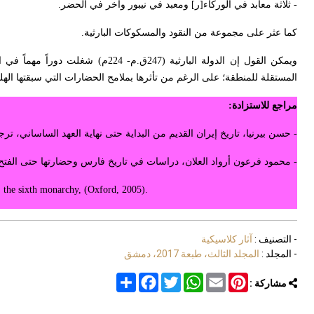
- ثلاثة معابد في الوركاء[ر] ومعبد في نيبور وآخر في الحضر.
كما عثر على مجموعة من النقود والمسكوكات البارثية.
ويمكن القول إن الدولة البارثية (7
المستقلة للمنطقة؛ على الرغم من تأثرها بملامح الحضارات التي سبقتها الهلنس
مراجع للاستزادة:
- حسن بيرنيا، تاريخ إيران القديم من البداية حتى نهاية العهد الساساني، ترجمة م
- محمود فرعون أرواد العلان، دراسات في تاريخ فارس وحضارتها حتى الفتح الع
 the sixth monarchy,
(Oxford, 2005).
- التصنيف :
آثار كلاسيكية
- المجلد :
المجلد الثالث، طبعة 2017، دمشق
Share
Facebook
Twitter
WhatsApp
Email
Pinterest
مشاركة :