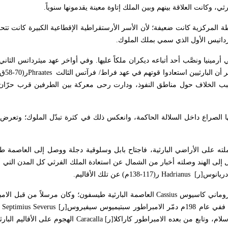
رثي، وكانت العلاقة بينهم وبين الملك إتاوة معينة يقدمونها سنوياً.
طة المركزية كانت ضعيفة؛ لأن الأسر الأرستقراطية الإقطاعية الكبيرة كانت تتحك
ثرداتيس الأول الذي سمي بملك الملوك.
ة في عهد ميثرداتيس الثاني (123 - 88ق.م) فتدخل في أرمينيا ونصَّب أحد أتباعه ديكران ملكاً عليها. وفي أواخر عهد ميثرد
Phraates
ر(0
ا الصراع داخل السلالة الحاكمة، وانعكس ذلك في كثرة تبدّل الملوك؛ وتعرض 
11م) حملته على الأراضي البارثية، فاجتاح بابل وسلوقية دجلة ووصل إلى العاصم
ول إلى الهند وصلته أخبار من الشمال عن استعادة الملك الفرثي كل المدن التي 
ادريانوس[ر]
Hadrianus
ر(117-138م) عن تلك الأقاليم.
الروماني كاسيوس
Cassius
العاصمة البارثية طيسفون؛ وكان مرسلاً من قبل الامب
بتيميوس سيفيروس[ر]
Septimius Severus
م
لام، وتابع من بعده الامبراطور كاراكلا[ر]
Caracalla
الهجوم على الأقاليم البار