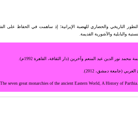
24ق.م- 224م) شغلت دوراً مهماً في التطور التاريخي والحضاري للهضبة الإيرانية؛ إذ ساهمت في الحفاظ ع
تية والبابلية والآشورية القديمة.
حمد نور الدين عبد المنعم وآخرين (دار الثقافة، القاهرة 1992م).
ربي (جامعة دمشق، 2012).
The seven great monarchies of the ancient Eastern
World, A History of Parthia.