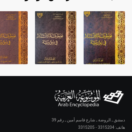
دمشق ـ الروضة ـ شارع قاسم أمين ـ رقم 39
هاتف: 3315204 - 3315205