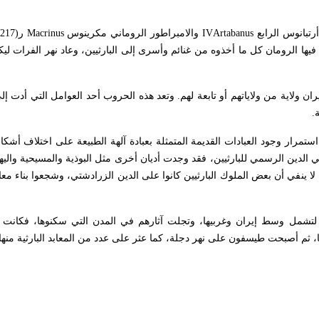
رتبانوس الرابع
Artabanus
IV
والامبراطور الروماني مكرينوس
Macrinus
ها الرومان كل ما أخذوه من غنائم وأسرى إلى البارثيين، وعاد نهر الفرات لي
ولاية من ولاياتهم أو تابعة لهم. وتعد هذه الحروب أحد العوامل التي أدت إل
استمرار وجود العبادات القديمة المتمثلة بعبادة آلهة الطبيعة على اختلاف أشكال
 هي الدين الرسمي للبارثيين، فقد وجدت أديان أخرى مثل البوذية والمسيحية واليهود
نفي أن بعض الملوك البارثيين كانوا على الدين الزرادشتي، وشجعوا بناء معاب
، لتشمل وسط إيران وغربيها، وتجلت آثارهم في المدن التي سكنوها، فكانت
، ثم أصبحت طيسفون على نهر دجلة، كما عثر على عدد من المعابد البارثية منها: