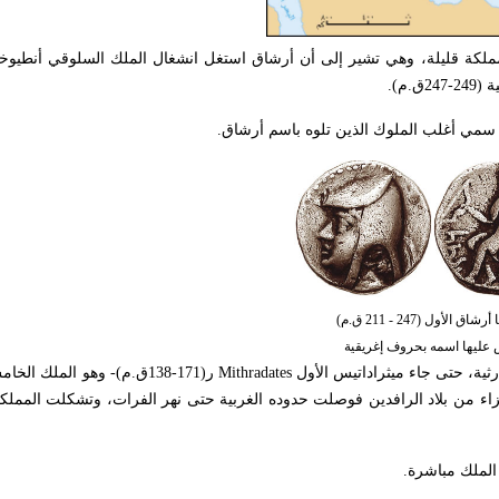
ه المملكة قليلة، وهي تشير إلى أن أرشاق استغل انشغال الملك السلوقي أنطيو
م).
مي أغلب الملوك الذين تلوه باسم أرشاق.
اق الأول (247 - 211 ق.م)
 عليها اسمه بحروف إغريقية
ثية، حتى جاء ميثراداتيس الأول
Mithradates
ر(171-138ق.م)- وهو الملك ا
أجزاء من بلاد الرافدين فوصلت حدوده الغربية حتى نهر الفرات، وتشكلت الممل
 الملك مباشرة.