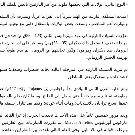
- النوع الثاني: الولايات التي يحكمها ملوك من غير البارثيين تابعين للملك البا
امتدت المملكة البارثية من الهند شرقاً إلى الفرات غرباً، وتميزت بأن السل
وتتوارث أهم المناصب، وتمتعت بعض الولايات باستقلال ذاتي مع تبعيتها لمي
تعزّزت السيادة البارثي
مرحلة ضعف فاستغل ذلك ديكران (95 - 55ق.م) وسيطر على أذربيجان، غير أن البارثيين استعادوا قوتهم في عهد فراط/ فرآتس الثالث
بهزيمة الجيش الروماني.
ثم مرت المملكة البارثية في المرحلة التالية بحالة اضطراب وضعف؛ سببه
لاعتداءات؛ واستقلال بعض المناطق.
ومع بداية القرن الثاني الميلادي بدأ تراجانوس[ر]
Trajanns
ر(98-7
مقاومة، ثم تابع سيره جنوباً حتى وصل إلى الخليج. وبينما كان يحلم بالوص
عندها أسرع تراجان بالانسحاب؛ ومات أثناء عودته؛ وفيما بعد تنازل خليفته ه
وبعد مرور خمسين عاماً على هذه الأحداث تجددت الحرب؛ إذ غزا القائد 
ماركوس أوريليوس
Marcus Aurelius
، ثم تكررت المنازعات بين الطرفين، ففي عام 198م دمّر الامبراطور س
وتوغلت قواته في بلاد بابل. وفي العام التالي عُقدت بين الطرفين معاهدة س