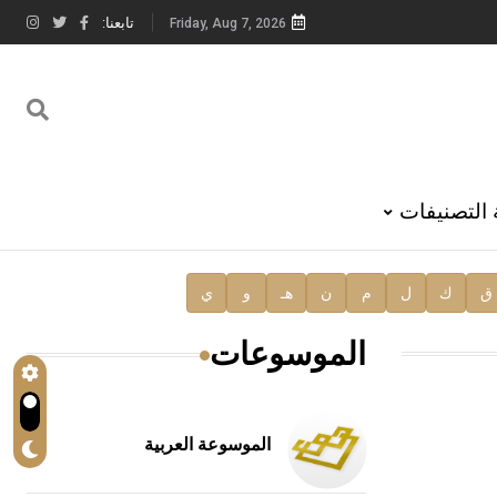
تابعنا:
Friday, Aug 7, 2026
 التصنيفات
ق
ك
ل
م
ن
هـ
و
ي
الموسوعات
الموسوعة العربية