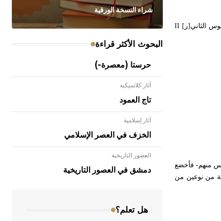
شراء النسخة الورقية
خوس الثاني[ر]
II
البحوث الأكثر قراءة
حرستا (معصرة-)
آثار كلاسيكية
تاج العمود
آثار إسلامية
الخزف في العصر الإسلامي
العصور التاريخية
- هل تعلم أن الأبلق نوع من الفنون
لخامس منهم- فأخضع
الهندسية التي ارتبطت بالعمارة الإسلامية
دمشق في العصور التاريخية
كة من نوعين من
في بلاد الشام ومصر خاصة، حيث يحرص
المعمار على بناء مداميكه وخاصة في
الواجهات
هل تعلم؟