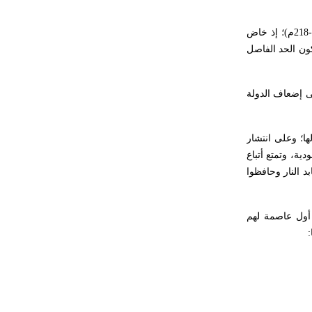
هل تعلم أن الأبسيد كلمة فرنسية اللفظ
تم اعتمادها مصطلحاً أثرياً يستخدم في
ر(217-218م)؛ إذ خاض
العمارة عموماً وفي العمارة الدينية
كون الحد الفاصل
الخاصة بالكنائس خصوصاً، وفي
الإنكليزية أب
ى إضعاف الدولة
- هل تعلم أن أبجر Abgar اسم معروف
جيداً يعود إلى عدد من الملوك الذين
ها؛ وعلى انتشار
حكموا مدينة إديسا (الرها) من أبجر الأول
ية، وتمتع أتباع
وحتى التاسع، وهم ينتسبون إلى أسرة
د النار وحافظوا
أوسروين
 أول عاصمة لهم
- هل تعلم أن الأبجدية الكنعانية تتألف من
/22/ علامة كتابية sign تكتب منفصلة
غير متصلة، وتعتمد المبدأ الأكوروفوني،
حيث تقتصر القيمة الصوتية للعلامة الك