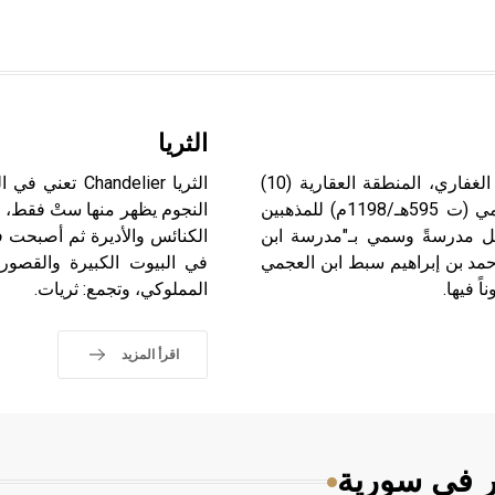
الثريا
يقع جامع "أبو ذر" في مدينة حلب بحي الجبيل، جادة "أبو ذر" الغفاري، المنطقة العقارية (10)
الثريا delier
محضر رقم (408). أنشأه شمس الدين أبو بكر أحمد بن العجمي (ت 595هـ/1198م) للمذهبين
النجوم يظهر منها ستْ فقط، 
صل مدرسةً وسمي بـ"مدرسة ابن
الكنائس والأديرة ثم أصبحت ف
أحمد بن إبراهيم سبط ابن العجمي
في البيوت الكبيرة والقصور
 فيها.
المملوكي، وتجمع: ثريات.
اقرأ المزيد
ر في سورية