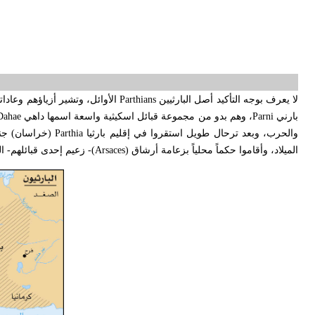
لا يعرف بوجه التأكيد أصل البارثيين
Parthians
الأوائل، وتشير أزياؤهم وعاداته
بارني
Parni
، وهم بدو من مجموعة قبائل اسكيثية واسعة اسمها داهي
Dahae
والحرب، وبعد ترحال طويل استقروا في إقليم بارثيا
Parthia
(خراسان) جنو
الميلاد، وأقاموا حكماً محلياً بزعامة أرشاق (
Arsaces
)- زعيم إحدى قبائلهم-