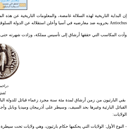
إن البداية التاريخية لهذه السلالة غامضة، والمعلومات التاريخية عن هذ
Antiochus
بحروبه ضد معارضيه في آسيا وأعلن استقلاله عن الدولة السلوقية (249-247ق.
وأدت المكاسب التي حققها أرشاق إلى تأسيس مملكة، وزادت شهرته حتى س
دراخما أرش
نُقش
بقي البارثيون من زمن أرشاق لمدة مئة سنة مجرد زعماء قبائل للدولة البار
القبائل البارثية وغيرها بحد السيف، وسيطر على أذربيجان وميديا وبابل و
الولايات:
- النوع الأول: الولايات التي يحكمها حكام بارثيون، وهي ولايات تحت سيطرة