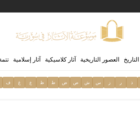
ن العالمي للغة العربية
لتاريخ
العصور التاريخية
آثار كلاسيكية
آثار إسلامية
تتمة
ذ
ر
ز
س
ش
ص
ض
ط
ظ
ع
غ
ف
ية