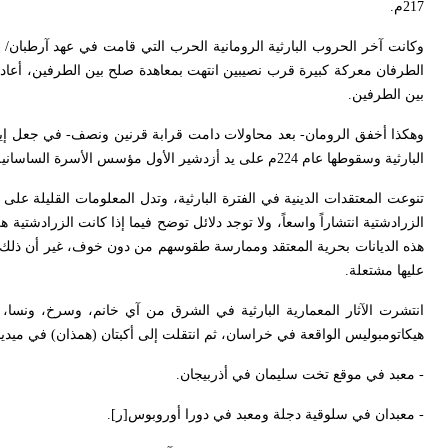
217م.
وكانت آخر الحروب البارثية الرومانية الحرب التي قامت في عهد آرطبان/ أ
الطرفان معركة كبيرة قرب نصيبين انتهت بمعاهدة صلح بين الطرفين، أعاد في
بين الطرفين.
وهكذا أخفق الرومان- بعد محاولات دامت قرابة قرنين ونصف- في جعل إيران 
البارثية وسقوطها عام 224م على يد أزدشير الأول مؤسس الأسرة الساسانية.
تنوعت المعتقدات الدينية في الفترة البارثية، وتدل المعلومات القليلة على 
الزرادشتية انتشاراً واسعاً، ولا توجد دلائل توضح فيما إذا كانت الزرادشتية
هذه الديانات بحرية المعتقد وممارسة طقوسهم من دون خوف، غير أن ذلك لا ي
عليها مشتعلة.
انتشرت الآثار المعمارية البارثية في الشرق من آي خانم، وسرخ، ونسا
هيكاتومبوليس الواقعة في خراسان، ثم انتقلت إلى أكبتان (همذان) في ميديا
- معبد في موقع تخت سليمان في أذربيجان.
- معبدان في سلوقية دجلة ومعبد في دورا أوروبوس[ر].