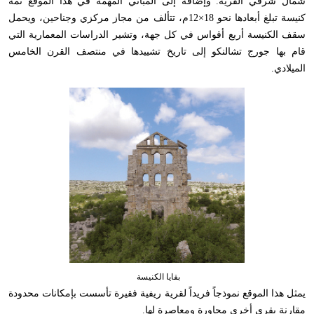
شمال شرقي القرية. وإضافة إلى المباني المهمة في هذا الموقع ثمة
كنيسة تبلغ أبعادها نحو 18×12م، تتألف من مجاز مركزي وجناحين، ويحمل
سقف الكنيسة أربع أقواس في كل جهة، وتشير الدراسات المعمارية التي
قام بها جورج تشالنكو إلى تاريخ تشييدها في منتصف القرن الخامس
الميلادي.
بقايا الكنيسة
يمثل هذا الموقع نموذجاً فريداً لقرية ريفية فقيرة تأسست بإمكانات محدودة
مقارنة بقرى أخرى مجاورة ومعاصرة لها.