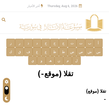
Thursday, Aug 6, 2026
آخر الأخبار
أ
ب
ت
ث
ج
ح
خ
د
ذ
ر
ز
س
ش
ص
ض
ط
ظ
ع
غ
ف
ق
ك
ل
م
ن
هـ
و
ي
تقلا (موقع-)
تقلا (موقع)
-