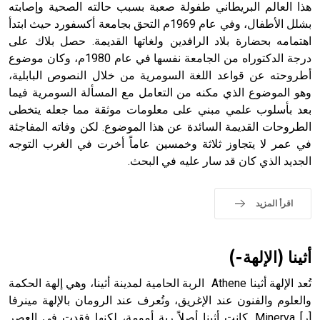
هذا العالم البريطاني طفولة صعبة بسبب حالته الصحية وإصابته
- هل تعلم أن أبجر Abgar اسم معروف جيداً يعود إلى عدد من
الملوك الذين حكموا مدينة إديسا (الرها) من أبجر الأول وحتى
بشلل الأطفال، وفي عام 1969م التحق بجامعة أكسفورد حيث ابتدأ
التاسع، وهم ينتسبون إلى أسرة أوسروين
اهتمامه بحضارة بلاد الرافدين ولغاتها القديمة. حصل بلاك على
درجة الدكتوراه من الجامعة نفسها في عام 1980م، وكان موضوع
أطروحته عن قواعد اللغة السومرية من خلال النصوص البابلية،
وهو الموضوع الذي مكنه من التعامل مع المسألة السومرية فيما
بعد بأسلوب علمي مبني على معلومات موثقة مما جعله يتخطى
- هل تعلم أن الأبجدية الكنعانية تتألف من /22/ علامة كتابية
الطروحات القديمة السائدة عن هذا الموضوع. لكن وفاته المفاجئة
sign تكتب منفصلة غير متصلة، وتعتمد المبدأ الأكوروفوني،
في عمر لا يتجاوز ثلاثة وخمسين عاماً أخرت في الغرب التوجه
حيث تقتصر القيمة الصوتية للعلامة الك
الجديد الذي كان قد سار عليه في البحث.
اقرأ المزيد
أثينا (الإلهة-)
تُعد الإلهة أثينا Athene الربة الحامية لمدينة أثينا، وهي إلهة الحكمة
والعلوم والفنون عند الإغريق، وتُعرف عند الرومان بالإلهة مينرفا
[ر] Minerva. كانت أثينا أصلاً ربة أمومة، لكنها فقدت في العصر