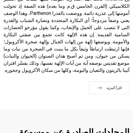
الكلاسيكي (القرن الخامس ق.م وما بعده) هذه الصفة إذ تحولت
أمومتها إلى عذرية دائمة. ووصفت بالعذرا Parthenon، وهذا الوصف
يعني وصفاً مزدوجاً؛ أي البكارة المتجددة ونضارة الشباب والقدرة
التي لا تنضب على الحمل والإنجاب، وكما يقول مؤرخو الحضارات
السامية القديمة: إن هذه الإلهة كانت تجمع بين صفتي البكارة
والأمومة. وبوصفها إلهة من إلهات الجبال وإلهة صخرة الأكروبول؛
فإنها ارتبطت ارتباطاً وثيقاً بكل ما ينبت في الصخرة من نبات وما
يسكن من حيوان، ومن ثم أصبح هذان الصنوان (الحيوان والنبات)
موضع تقديس بوصفه آية من آيات الإلهة نفسها، وذلك يفسّر اقتران
أثينا بالزيتون والثعبان والبومة، وكلها من سكان الأكروبول وجحوره.
اقرأ المزيد
المجلدات الصادرة عن موسوعة