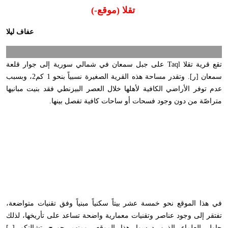
تقلا (موقع-)
عفاف ليلا
تقع قرية تقلا Taql على جبل سمعان في شمالي سورية إلى جوار قلعة
سمعان [ر]. وتقدر مساحة هذه القرية الصغيرة نسبياً بنحو 1 كم2، وبسبب
عدم توفر الأراضي الكافية لأهلها خلال العصر البيزنطي فقد بنيت مبانيها
متراصّة من دون وجود فسحات أو ساحات كافية تفصل بينها.
في هذا الموقع نحو خمسة عشر بيتاً سكنياً مبنياً وفق تقنيات متواضعة،
تفتقر إلى وجود عناصر وتقنيات معمارية واضحة تساعد على تأريخها، لذلك
حاول العلماء الذين درسوا هذا الموقع- ومنهم جورج تشالنكو [ر]