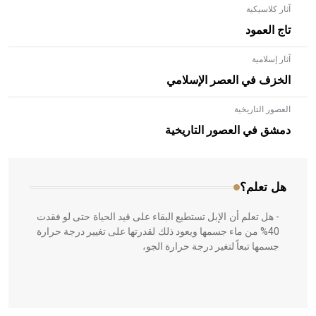
آثار كلاسيكية
تاج العمود
آثار إسلامية
الخزف في العصر الإسلامي
العصور التاريخية
- هل تعلم أن الأبلق نوع من الفنون الهندسية التي ارتبطت
بالعمارة الإسلامية في بلاد الشام ومصر خاصة، حيث يحرص
دمشق في العصور التاريخية
المعمار على بناء مداميكه وخاصة في الواجهات
هل تعلم؟
- هل تعلم أن الإبل تستطيع البقاء على قيد الحياة حتى لو فقدت
40% من ماء جسمها ويعود ذلك لقدرتها على تغيير درجة حرارة
جسمها تبعاً لتغير درجة حرارة الجو،