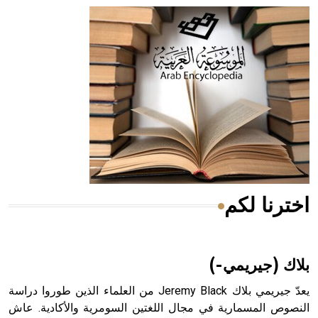
- هل تعلم أن أبقراط كتب في الطب أربعة مؤلفات هي:
الحكم، الأدلة، تنظيم التغذية، ورسالته في جروح الرأس. ويعود
له الفضل بأنه حرر الطب من الدين والفلسفة.
- هل تعلم أن المرجان إفراز حيواني يتكون في البحر ويتركب
من مادة كربونات الكلسيوم، وهو أحمر أو شديد الحمرة وهو
أجود أنواعه، ويمتاز بكبر الحجم ويسمى الش
اخترنا لكم
هل تعلم أن الأبسيد كلمة فرنسية اللفظ تم اعتمادها مصطلحاً
أثرياً يستخدم في العمارة عموماً وفي العمارة الدينية الخاصة
بالكنائس خصوصاً، وفي الإنكليزية أب
بلاك (جيريمي-)
يعدّ جيريمي بلاك Jeremy Black من العلماء الذين طوروا دراسة
النصوص المسمارية في مجال اللغتين السومرية والأكادية. عاش