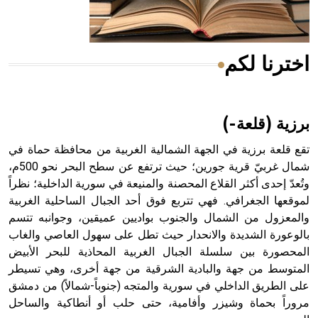
أجود أنواعه، ويمتاز بكبر الحجم ويسمى الش
اخترنا لكم
هل تعلم أن الأبسيد كلمة فرنسية اللفظ تم اعتمادها مصطلحاً
أثرياً يستخدم في العمارة عموماً وفي العمارة الدينية الخاصة
بالكنائس خصوصاً، وفي الإنكليزية أب
برزية (قلعة-)
تقع قلعة برزية في الجهة الشمالية الغربية من محافظة حماة في
شمال غربيّ قرية جورين؛ حيث ترتفع عن سطح البحر نحو 500م،
وتُعدّ إحدى أكثر القلاع المحصنة والمنيعة في سورية الداخلية؛ نظراً
- هل تعلم أن أبجر Abgar اسم معروف جيداً يعود إلى عدد من
الملوك الذين حكموا مدينة إديسا (الرها) من أبجر الأول وحتى
لموقعها الجغرافي. فهي تتربع فوق أحد الجبال الساحلية الغربية
التاسع، وهم ينتسبون إلى أسرة أوسروين
والمعزول من الشمال والجنوب بواديين عميقين، وجوانبه تتسم
بالوعورة الشديدة والانحدار حيث تطل على سهول العاصي والغاب
المحصورة بين سلسلة الجبال الغربية المحاذية للبحر الأبيض
المتوسط من جهة والبادية الشرقية من جهة أخرى، وهي تسيطر
على الطريق الداخلي في سورية والمتجه (جنوباً-شمالاً) من دمشق
- هل تعلم أن الأبجدية الكنعانية تتألف من /22/ علامة كتابية
مروراً بحماة وشيزر وأفامية، حتى حلب أو أنطاكية والساحل
sign تكتب منفصلة غير متصلة، وتعتمد المبدأ الأكوروفوني،