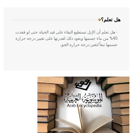
المعمار على بناء مداميكه وخاصة في الواجهات
هل تعلم؟
- هل تعلم أن الإبل تستطيع البقاء على قيد الحياة حتى لو فقدت
40% من ماء جسمها ويعود ذلك لقدرتها على تغيير درجة حرارة
جسمها تبعاً لتغير درجة حرارة الجو،
- هل تعلم أن أبقراط كتب في الطب أربعة مؤلفات هي:
الحكم، الأدلة، تنظيم التغذية، ورسالته في جروح الرأس. ويعود
له الفضل بأنه حرر الطب من الدين والفلسفة.
- هل تعلم أن المرجان إفراز حيواني يتكون في البحر ويتركب
من مادة كربونات الكلسيوم، وهو أحمر أو شديد الحمرة وهو