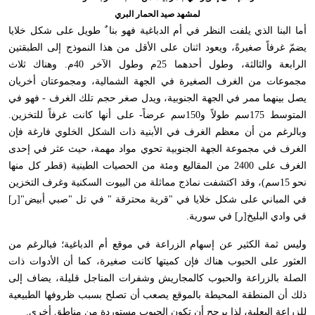
لمشهد صيد الحمار البري
أما البنا الذي يلفت النظر في أم الدباغية فهو بنا ٌ طويل على شكل خلايا
يضمّ غرفاً صغيرةً، ويعود اثنان على الأقل من هذا النموذج إلى الطبقتين
الرابعة والثالثة، وطول أحدهما 25م وطول الآخر 40م. وهناك ثلاث
مجموعات من الغرف الصغيرة في الجهة الشمالية، ومجموعتان أخريان
يصل بينهما ممر في الجهة الجنوبية، ويدل صغر حجم تلك الغرف - فهو في
المتوسط 175سم طولاً و150سم عرضاً- على أنها كانت غرفاً للتخزين.
وبالرغم من أن معظم الغرف في الأبنية ذات الشكل الخلوي فارغة فإن
الغرف في مجموعة الجهة الجنوبية تحوي مواد مهمة، حيث عثر في إحدى
الغرف على 2400 من المقاليع ومئة من الحصيات الطينية (قطر كل منها
نحو 15سم)، وقد اكتشفت نماذج مماثلة من البيوت السكنية وغرف التخزين
في المباني على شكل خلايا في "قرية محترقة " في تل "صبي أبيض"[ر]
في وادي البليخ[ر] في سورية
.
وليس ثمة الكثير عن إسهام الزراعة في موقع أم الدباغية؛ فبالرغم من
العثور على الحبوب هناك فإن كميتها كانت صغيرة، كما أن الأدوات ذات
الصلة بالزراعة والحبوب كالمجاريش وشفرات المناجل قليلة، يضاف إلى
ذلك أن المنطقة المحيطة بالموقع يصعب أن تصلح بسبب ظروفها الطبيعية
للزراعة البعلية، لذا يرجح أن تكون الحبوب مستوردة من مناطق أخرى
.