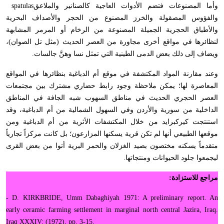
وأما المصنوعات فتضم الأدوات العاجية كالصنانير والملاعق
spatulas
والفؤوس المصقولة والخرز المصنوع من الحجر والأصداف البحرية
والأطباق الحجرية الجميلة المصنوعة من الرخام أو المرمر المشابهة
لنظائرها في مواقع أخرى مجاورة من العصر الحديث (مثل تل الصوان)،
ويضاف إلى ذلك بعض الدمى الطينية التي تمثل نسا وهنَّ جالسات
.
وعند مقارنة المواد المكتشفة في موقع أم الدباغية بنظائرها في المواقع
المعاصرة لها؛ يمكن ملاحظة وجود رابط حضاري مشترك بين مجتمعات
العصر الحجري الحديث في مناطق السهوب شبه الجافة في المناطق
الداخلية من سورية والأردن وفي السهول الشمالية من أم الدباغية، وقد
استنتجت كيركبرايد من خلال المكتشفات الأثرية من أم الدباغية ومن
موقعها الطبيعي أنها لم تكن قرية يسكنها المزارعون؛ بل كانت مركزاً تجارياً
متقدماً يسكنه مختصون بصيد الغزلان والحمر البرية أتوا من بعض القرى
ليجمعوا جلود الحيوانات ومنتجاتها
.
مراجع للاستزادة
:
- D. KIRKBRIDE, Umm Dabaghiyah 1971: A pre­limi­nary report. An
early ceramic farming settlement in mar­ginal north central Jazira, Iraq.
Iraq XXXIV: (1972), pp. 3-15.