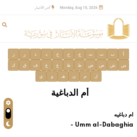
Monday, Aug 10, 2026
آخر الأخبار
أ
ب
ت
ث
ج
ح
خ
د
ذ
ر
ز
س
ش
ص
ض
ط
ظ
ع
غ
ف
ق
ك
ل
م
ن
هـ
و
ي
أم الدباغية
ام دباغيه
Umm al-Dabaghia -