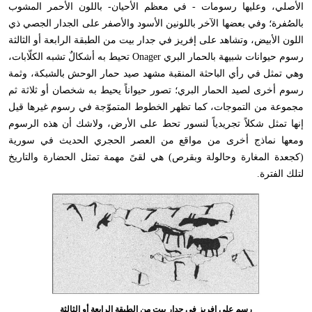
الأصلي، وعليها رسومات - في معظم الأحيان- باللون الأحمر المشوب
بالصُفرة؛ وفي بعضها الآخر باللونين الأسود والأصفر على الجدار الجصي ذي
اللون الأبيض، وتشاهد على إفريز في جدار بيت من الطبقة الرابعة أو الثالثة
رسوم حيوانات شبيهة بالحمار البري
Onager
تحيط به أشكالٌ تشبه الكلّابات،
وهي تمثل في رأي الباحثة المنقبة مشهد صيد حمار الوحش بالشبكة، وثمة
رسوم أخرى لصيد الحمار البري؛ تصور حيواناً يحيط به شخصان أو ثلاثة ثم
مجموعة من التموجات، كما تظهر الخطوط المتموّجة في رسوم غيرها قيل
إنها تمثل شكلاً تجريدياً لنسور تحط على الأرض، ولاشك أن هذه الرسوم
ومعها نماذج أخرى من مواقع من العصر الحجري الحديث في سورية
(كجعدة المغارة وحالولة وبقرص) هي لقىً مهمة تمثل الحضارة والتاريخ
لتلك الفترة
.
رسم على إفريز في جدار بيت من الطبقة الرابعة أو الثالثة