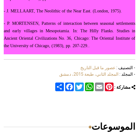
- J. MELLAART, The Neolithic of the Near East. (Lon­don, 1975).
- P. MORTENSEN, Patterns of interaction between sea­sonal settlements
and early villages in Mesopotamia. In: The Hilly Flanks. Studies in
Ancient Oriental Civi­li­zations No. 36, Chi­cago: The Oriental Institute of
the University of Chicago, (1983), pp. 207-229..
- التصنيف :
عصور ما قبل التاريخ
- المجلد :
المجلد الثاني، طبعة 2015، دمشق
Share
Facebook
Twitter
WhatsApp
Email
Pinterest
مشاركة :
الموسوعات