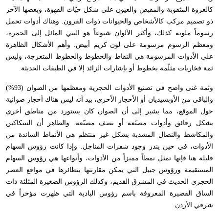
كالعروة المثقوبة والمقبض والعيون على شكل حبّات القهوة، وبعضها الآخر
ذو تصميم مركب كالأشخاص والحيوانات ذوات القرون. وهناك أدوات تحمل
رسوماً ملونة كذلك، وأكثر الألوان شيوعاً هو البني المائل إلى الحمرة،
ومعظم الرسوم مرسومة على لون كريم أبيض. وأهم الأشكال الظاهرة
على الأدوات المرسومة هي النقاط والخطوط والخطوط المتعرجة، وليس
ثمة فخاريات مثلّمة بخطوط أو بإشارات الزائد إلا في الطبقات الحديثة
.
وثمة غنى واضح في تصنيع الأدوات الحجرية ومعظمها من الصوان (93%)
والباقي من الأوبسيديان أو الأحجار الأخرى، بيد أنه ليس هناك أحجار صوانية
حول الموقع، مما يشير إلى أن الصوان كان يستورد من مناطق أخرى
بشكل رقائق وأدوات مصنّعة أو نصف مصنّعة. والظاهر أن السكاكين
والمكاشط والنصال المشذبة بشكل غير منتظم هي الأنماط السائدة من
الأدوات، في حين يندر وجود شفرات المناجل. وإذا كانت رؤوس السهام
قليلة هنا فإنها تمثل نمطاً مميزاً من الأدوات، وأنواعها هي رؤوس السهام
المستقيمة ورؤوس جبيل التي يمكن مقارنتها بنظائرها في مواقع العصر
الحجري الحديث في المشرق القديم، وكذلك الرؤوس الصغيرة المثلثة ذات
الساق القصيرة المعروفة باسم رؤوس البادية التي ظهرت مؤخراً في
شرقي الأردن
.