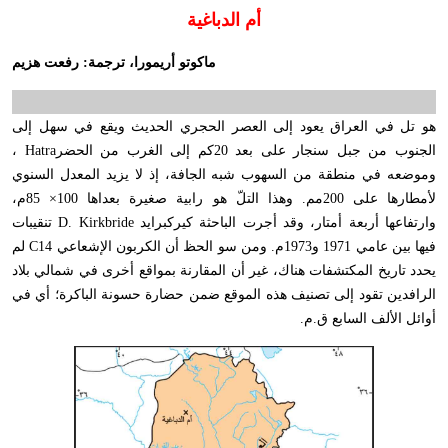
أم الدباغية
ماكوتو أريمورا، ترجمة: رفعت هزيم
هو تل في العراق يعود إلى العصر الحجري الحديث ويقع في سهل إلى
الجنوب من جبل سنجار على بعد 20كم إلى الغرب من الحضر
Hatra
،
وموضعه في منطقة من السهوب شبه الجافة، إذ لا يزيد المعدل السنوي
لأمطارها على 200مم. وهذا التلّ هو رابية صغيرة بعداها 100× 85م،
وارتفاعها أربعة أمتار، وقد أجرت الباحثة كيركبرايد
D. Kirkbride
تنقيبات
فيها بين عامي 1971 و1973م. ومن سو الحظ أن الكربون الإشعاعي
C14
لم
يحدد تاريخ المكتشفات هناك، غير أن المقارنة بمواقع أخرى في شمالي بلاد
الرافدين تقود إلى تصنيف هذه الموقع ضمن حضارة حسونة الباكرة؛ أي في
أوائل الألف السابع ق.م
.