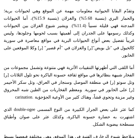
وتقدّم البقايا الحيوانية معلومات مهمة عن الموقع وهي لحيوانات برية؛
والحمار البري (بنسبة 5.68%) والغزلان (بنسبة 15.9%)، أما الحيوانات
المدجنة فهي قليلة نسبياً (11.4%). ويشير شيوع الغزلان بين الحيوانات
وكذلك رسومها على الجدران إلى أهميتها بسبب لحومها وجلودها، وليس
غريباً تفضيل بعض أنواع الحيوانات البرية في مواقع معاصرة في سورية
كالخيول في "تل بويض"[ر] والغزلان في "أم قصير" [ر] وكلا الموقعين على
الخابور
.
أما اللقى التي أظهرتها التنقيبات الأثرية فهي متنوعة وتشمل مجموعات من
الفخار شبيهة بنظائرها في مواقع ثقافة حسونة الباكرة نحو تلول الثلاثات [ر]
وتل سوتو [ر] في منطقة الموصل وسنجار في العراق، وتل سكر الأحيمر
[ر] على الخابور في سورية. ومعظم الفخاريات من الطين شبه المحروق
وغير مزينة وتحوي قشاً، وهناك كثير من الأوعية الجؤجؤية
carination.
كما عثر على بعض الجرار الكبيرة من النوع المسمى
double-ogee
الذي
اشتهرت به حضارة حسونة الباكرة، وكذلك عثر على صوان وأطباق
مسطحة بيضوية الشكل
.
ويلاحظ شيوع الزخارف الفنية في هذا الموقع، وهي مختلفة فبعضها بسيط