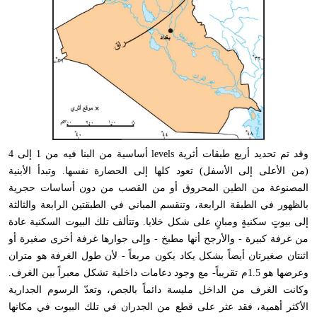
وقد تم تحديد أربع طبقات أثرية
levels
أساسية من البنا فيه من 1 إلى 4
(من الأعلى إلى الأسفل) تعود كلها إلى الحضارة نفسها. وتبدأ الأبنية
المصنوعة من الطين المحروق أو من القصب من دون أساسات حجرية
بالظهور في الطبقة الرابعة، وتنقسم المباني في الطبقتين الرابعة والثالثة
إلى بيوتٍ سكنيةٍ ومبانٍ على شكل خلايا. وتتألف تلك البيوت السكنية عادة
من غرفة كبيرة - والأرجح أنها مطبخ - وإلى جوارها غرفة أخرى صغيرة أو
اثنتان صغيرتان أيضاً بشكل يكاد يكون مربعاً - لأن طول الغرفة هو متران
وعرضها هو 1.5م تقريباً- مع وجود دعامات داخلية تشكل معبراً بين الغرف.
وكانت الغرف من الداخل مليسة دائماً بالجص، وتعدّ الرسوم الجدارية
الأكثر أهمية، فقد عثر على قطع من الجدران في تلك البيوت في مكانها