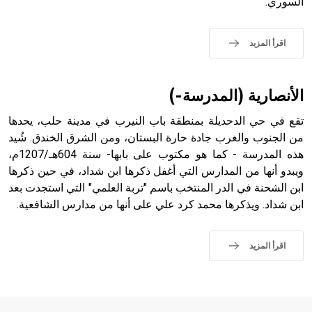
السوري.
حيث تقتصر القيمة الصوتية للعلامة الك
اقرأ المزيد
الأنصارية (المدرسة-)
تقع في حي الدحديلة بمنطقة باب النيرب في مدينة حلب، يحدها
من الجنوب والغرب جادة حارة البستان، ومن الشرق الخندق. شُيد
هذه المدرسة - كما هو مكتوب على بابها- سنة 604هـ/1207م،
ويبدو أنها من المدارس التي أغفل ذكرها ابن شداد، في حين ذكرها
ابن الشحنة في الدر المنتخب باسم "تربة العلمي" التي استجدت بعد
ابن شداد. ويذكرها محمد كرد علي على أنها من مدارس الشافعية.
اقرأ المزيد