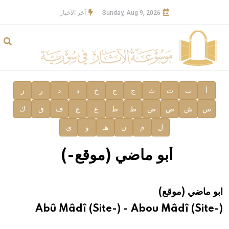
Sunday, Aug 9, 2026
آخر الأخبار
أ
ب
ت
ث
ج
ح
خ
د
ذ
ر
ز
س
ش
ص
ض
ط
ظ
ع
غ
ف
ق
ك
ل
م
ن
هـ
و
ي
أبو ماضي (موقع-)
 ماضي (موقع)
Abû Mâdî (Site-) - Abou Mâdî (Sit