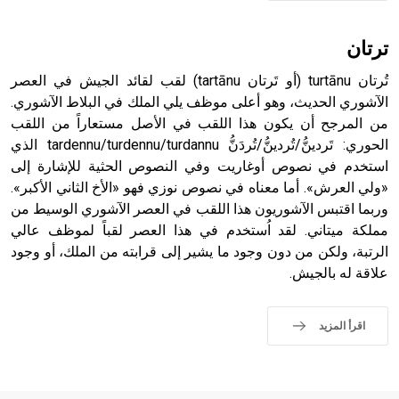
ان
- هل تعلم أن الأبجدية الكنعانية تتألف من /22/ علامة كتابية
تُرتان turtānu (أو تَرتان tartānu) لقب لقائد الجيش في العصر
sign تكتب منفصلة غير متصلة، وتعتمد المبدأ الأكوروفوني،
حيث تقتصر القيمة الصوتية للعلامة الك
وري الحديث، وهو أعلى موظف يلي الملك في البلاط الآشوري.
المرجح أن يكون هذا اللقب في الأصل مستعاراً من اللقب
الحوري: تَردينُّ/تُردينُّ/تُردَنُّ tardennu/turdennu/turdannu الذي
خدم في نصوص أوغاريت وفي النصوص الحثية للإشارة إلى
 العرش». أما معناه في نصوص نوزي فهو «الأخ الثاني الأكبر».
ا اقتبس الآشوريون هذا اللقب في العصر الآشوري الوسيط من
كة ميتاني. لقد اُستخدم في هذا العصر لقباً لموظف عالي
بة، ولكن من دون وجود ما يشير إلى قرابته من الملك، أو وجود
ة له بالجيش.
اقرأ المزيد