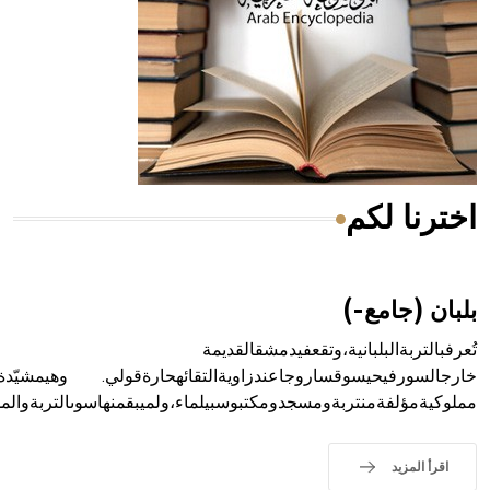
- هل تعلم أن المرجان إفراز حيواني يتكون في البحر ويتركب
من مادة كربونات الكلسيوم، وهو أحمر أو شديد الحمرة وهو
أجود أنواعه، ويمتاز بكبر الحجم ويسمى الش
ترنا لكم
هل تعلم أن الأبسيد كلمة فرنسية اللفظ تم اعتمادها مصطلحاً
أثرياً يستخدم في العمارة عموماً وفي العمارة الدينية الخاصة
بالكنائس خصوصاً، وفي الإنكليزية أب
ان (جامع-)
عرفبالتربةالبلبانية،وتقعفيدمشقالقديمة
جالسورفيحيسوقساروجاعندزاويةالتقائهحارةقولي. وهيمشيّدة
وكيةمؤلفةمنتربةومسجدومكتبوسبيلماء،ولميبقمنهاسوىالتربةوالمسجد.
- هل تعلم أن أبجر Abgar اسم معروف جيداً يعود إلى عدد من
الملوك الذين حكموا مدينة إديسا (الرها) من أبجر الأول وحتى
التاسع، وهم ينتسبون إلى أسرة أوسروين
اقرأ المزيد