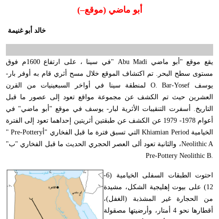
أبو ماضي (موقع
(–
خالد أبو غنيمة
موقع "أبو ماضي
" Abu Madi
في سينا ، على ارتفاع 1600م فوق
ى سطح البحر. تم اكتشاف الموقع خلال مسح أثري قام به أوفر بار-
ف
O. Bar-Yosef
لمنطقة سينا في أواخر السبعينيات من القرن
شرين حيث تم الكشف عن مجموعة مواقع تعود إلى عصور ما قبل
ريخ. أسفرت التنقيبات الأثرية لبار- يوسف في موقع "أبو ماضي" في
أعوام 1978- 1979 عن الكشف عن طبقتين أثريتين إحداهما تعود إلى الفترة
امية
Khiamian Period
التي تسبق فترة ما قبل الفخاري "أ
" Pre-Pottery
Neolith
، والثانية تعود ألى العصر الحجري الحديث ما قبل الفخاري "ب
"
Pre-Pottery Neolithi
احتوت الطبقات السفلى الخيامية (6-
) على بيوت إهليجية الشكل، مشيدة
لحجارة غير المشذبة (الغفل)،
أقطارها نحو 4 أمتار، وأرضيتها مصقولة