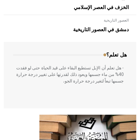
الخزف في العصر الإسلامي
العصور التاريخية
- هل تعلم أن الأبلق نوع من الفنون الهندسية التي ارتبطت
بالعمارة الإسلامية في بلاد الشام ومصر خاصة، حيث يحرص
دمشق في العصور التاريخية
المعمار على بناء مداميكه وخاصة في الواجهات
هل تعلم؟
- هل تعلم أن الإبل تستطيع البقاء على قيد الحياة حتى لو فقدت
40% من ماء جسمها ويعود ذلك لقدرتها على تغيير درجة حرارة
جسمها تبعاً لتغير درجة حرارة الجو،
- هل تعلم أن أبقراط كتب في الطب أربعة مؤلفات هي:
الحكم، الأدلة، تنظيم التغذية، ورسالته في جروح الرأس. ويعود
له الفضل بأنه حرر الطب من الدين والفلسفة.