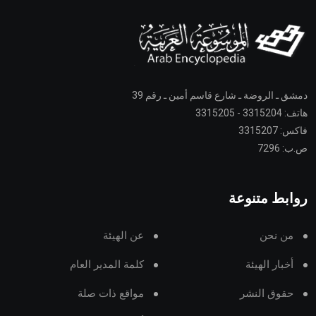
 ـ الروضة ـ شارع قاسم أمين ـ رقم 39
 3315205
331520
729
بط متنوعة
ن نحن
عن الهيئة
خبار الهيئة
كلمة المدير العام
قوق النشر
مواقع ذات صلة