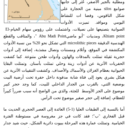
ية بالجير الأصفر، عُثر إلى جانبها
مع
silos
مبنية من الحجارة على
 الناقوس، وفضا ات للنشاط
ومي ومواقد. تميزت الأدوات
انية بتصنيعها على نصيلات، واشتملت على رؤوس سهام الخيام
El-
Khiam p
، ومدببات "أبو ماضي
" Abu Madi Point
، والمثاقب والقطع
دسية الدقيقة
microlithic pieces
التي تشكل نحو 20% من نسبة الأدوات
تشفة في الموقع، وأثلام ومسننات ونصال مشذبة، إضافة إلى أدوات
ة ثقيلة تمثلت بالمدقات والهاون وأدوات طحن متنوعة. كما كشفت
ريات الأثرية عن أدوات زينة وحلي تمثلت بأسنان. وتمثلت البقايا
وانية بعظام الغزلان والأسماك والأصداف. وكشفت التنقيبات الأثرية عن
 بشري يعود إلى فتاة شابة مدفونة داخل حفرة تحت أرضية البيت
ية الثني، بالقرب من الجدار الداخلي للبيت، كما وجد حجر كبير
ع على الجز الأوسط للجثة، والذي من الواضح أنه سبب ضرراً كبيراً
ام، إضافة إلى حجر صغير موضوع تحت الرأس
.
أما بالنسبة إلى الطبقات العليا (1-5) العائدة إلى العصر الحجري الحديث ما
 الفخاري "ب"؛ فقد كانت في جز مغروسة في مستوطنة الفترة
امية. وتمثلت عمارة هذه المرحلة ببيوت دائرية الشكل، حيث شيد جدار