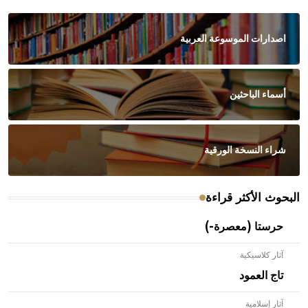
صدارات الموسوعة العربية
سماء الباحثين
راء النسخة الورقية
وث الأكثر قراءة
حرستا (معصرة-)
آثار كلاسيكية
تاج العمود
آثار إسلامية