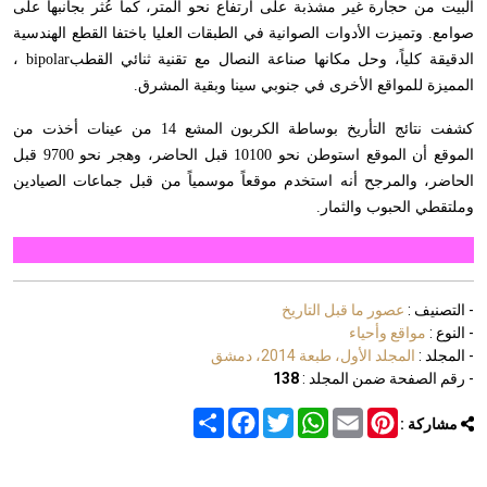
ت من حجارة غير مشذبة على ارتفاع نحو المتر، كما عُثر بجانبها على
ع. وتميزت الأدوات الصوانية في الطبقات العليا باختفا القطع الهندسية
يقة كلياً، وحل مكانها صناعة النصال مع تقنية ثنائي القطب
bipolar
،
يزة للمواقع الأخرى في جنوبي سينا وبقية المشرق
.
كشفت نتائج التأريخ بوساطة الكربون المشع 14 من عينات أخذت من
الموقع أن الموقع استوطن نحو 10100 قبل الحاضر، وهجر نحو 9700 قبل
ضر، والمرجح أنه استخدم موقعاً موسمياً من قبل جماعات الصيادين
قطي الحبوب والثمار
.
تصنيف :
عصور ما قبل التاريخ
وع :
مواقع وأحياء
جلد :
المجلد الأول، طبعة 2014، دمشق
م الصفحة ضمن المجلد :
138
Share
Facebook
Twitter
WhatsApp
Email
Pinterest
اركة :