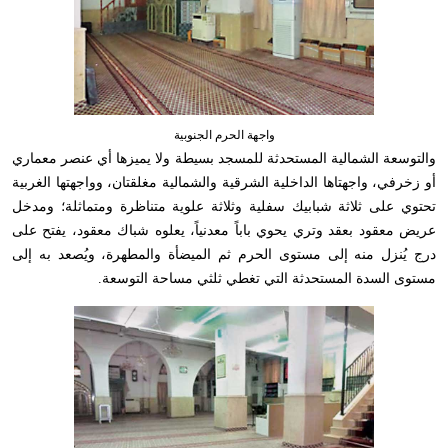
واجهة الحرم الجنوبية
والتوسعة الشمالية المستحدثة للمسجد بسيطة ولا يميزها أي عنصر معماري
أو زخرفي، واجهتاها الداخلية الشرقية والشمالية مغلقتان، وواجهتها الغربية
تحتوي على ثلاثة شبابيك سفلية وثلاثة علوية متناظرة ومتماثلة؛ ومدخل
عريض معقود بعقد وتري يحوي باباً معدنياً، يعلوه شباك معقود، يفتح على
درج يُنزل منه إلى مستوى الحرم ثم الميضأة والمطهرة، ويُصعد به إلى
مستوى السدة المستحدثة التي تغطي ثلثي مساحة التوسعة.