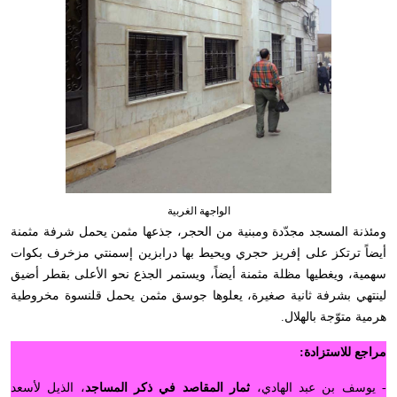
الواجهة الغربية
ومئذنة المسجد مجدّدة ومبنية من الحجر، جذعها مثمن يحمل شرفة مثمنة
أيضاً ترتكز على إفريز حجري ويحيط بها درابزين إسمنتي مزخرف بكوات
سهمية، ويغطيها مظلة مثمنة أيضاً، ويستمر الجذع نحو الأعلى بقطر أضيق
لينتهي بشرفة ثانية صغيرة، يعلوها جوسق مثمن يحمل قلنسوة مخروطية
هرمية متوّجة بالهلال.
مراجع للاستزادة:
- يوسف بن عبد الهادي،
ثمار المقاصد في ذكر المساجد
، الذيل لأسعد