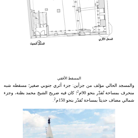
المسقط الأفقي
والمسجد الحالي مؤلف من جزأين: جزء أثري جنوبي صغير؛ مسقطه شبه
2
منحرف بمساحة تُقدّر بنحو 90م
؛ كان فيه ضريح الشيخ محمد بظنة، وجزء
2
شمالي مضاف حديثاً بمساحة تُقدّر بنحو 150م
.