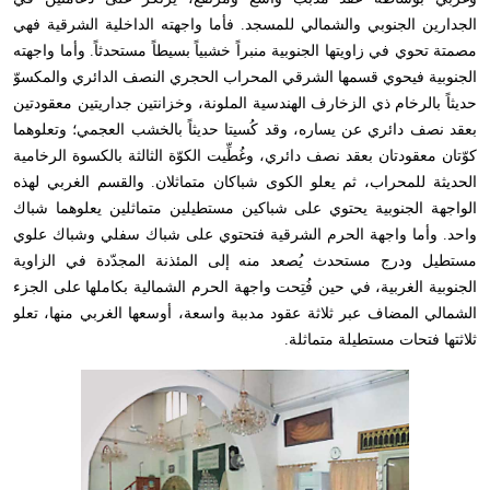
الجدارين الجنوبي والشمالي للمسجد. فأما واجهته الداخلية الشرقية فهي
مصمتة تحوي في زاويتها الجنوبية منبراً خشبياً بسيطاً مستحدثاً. وأما واجهته
الجنوبية فيحوي قسمها الشرقي المحراب الحجري النصف الدائري والمكسوّ
حديثاً بالرخام ذي الزخارف الهندسية الملونة، وخزانتين جداريتين معقودتين
بعقد نصف دائري عن يساره، وقد كُسيتا حديثاً بالخشب العجمي؛ وتعلوهما
كوّتان معقودتان بعقد نصف دائري، وغُطِّيت الكوّة الثالثة بالكسوة الرخامية
الحديثة للمحراب، ثم يعلو الكوى شباكان متماثلان. والقسم الغربي لهذه
الواجهة الجنوبية يحتوي على شباكين مستطيلين متماثلين يعلوهما شباك
واحد. وأما واجهة الحرم الشرقية فتحتوي على شباك سفلي وشباك علوي
مستطيل ودرج مستحدث يُصعد منه إلى المئذنة المجدّدة في الزاوية
الجنوبية الغربية، في حين فُتِحت واجهة الحرم الشمالية بكاملها على الجزء
الشمالي المضاف عبر ثلاثة عقود مدببة واسعة، أوسعها الغربي منها، تعلو
ثلاثتها فتحات مستطيلة متماثلة.