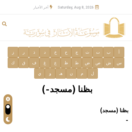
Saturday, Aug 8, 2026
آخر الأخبار
أ
ب
ت
ث
ج
ح
خ
د
ذ
ر
ز
س
ش
ص
ض
ط
ظ
ع
غ
ف
ق
ك
ل
م
ن
هـ
و
ي
بظنا (مسجد-)
بظنا (مسجد)
-