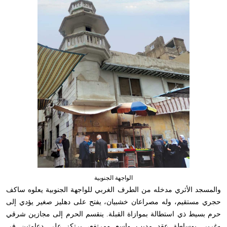
الواجهة الجنوبية
والمسجد الأثري مدخله من الطرف الغربي للواجهة الجنوبية يعلوه ساكف
حجري مستقيم، وله مصراعان خشبيان، يفتح على دهليز صغير يؤدي إلى
حرم بسيط ذي استطالة بموازاة القبلة. ينقسم الحرم إلى مجازين شرقي
وغربي بوساطة عقد مدبب واسع ومرتفع، يرتكز على دعامتين في