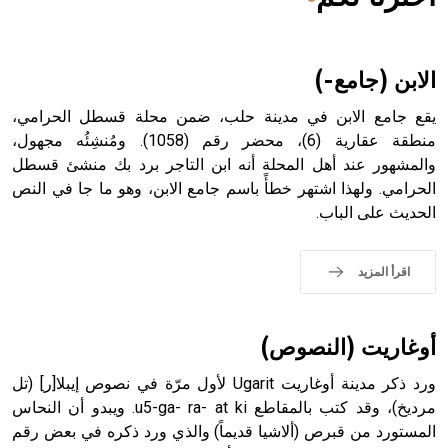
هل تعلم أن الأبسيد كلمة فرنسية اللفظ تم اعتمادها مصطلحاً
أثرياً يستخدم في العمارة عموماً وفي العمارة الدينية الخاصة
بالكنائس خصوصاً، وفي الإنكليزية أب
الابن (جامع-)
يقع جامع الابن في مدينة حلب، ضمن محلة قسطل الحرامي،
منطقة عقارية (6)، محضر رقم (1058). ومُنشِئُه مجهول،
والمشهور عند أهل المحلة أنه ابن التاجر برد بك منشئ قسطل
- هل تعلم أن أبجر Abgar اسم معروف جيداً يعود إلى عدد من
الملوك الذين حكموا مدينة إديسا (الرها) من أبجر الأول وحتى
الحرامي. ولهذا اشتهر خطأً باسم جامع الابن، وهو ما جا في النص
التاسع، وهم ينتسبون إلى أسرة أوسروين
الحديث على الباب.
اقرأ المزيد
- هل تعلم أن الأبجدية الكنعانية تتألف من /22/ علامة كتابية
sign تكتب منفصلة غير متصلة، وتعتمد المبدأ الأكوروفوني،
أوغاريت (النصوص)
حيث تقتصر القيمة الصوتية للعلامة الك
ورد ذكر مدينة أوغاريت Ugarit لأول مرّة في نصوص إيبلا[ر] (تل
مرديخ)، وقد كتب بالمقاطع u5-ga- ra- at ki. ويبدو أن النحاس
المستورد من قبرص (ألاشيا قديماً) والذي ورد ذكره في بعض رقم