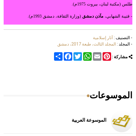
طلس (مكتبة لبنان، بيروت 1975م).
- قتيبة الشهابي،
مآذن دمشق
(وزارة الثقافة، دمشق 1993م).
- التصنيف :
آثار إسلامية
- المجلد :
المجلد الثالث، طبعة 2017، دمشق
Share
Facebook
Twitter
WhatsApp
Email
Pinterest
مشاركة :
الموسوعات
الموسوعة العربية