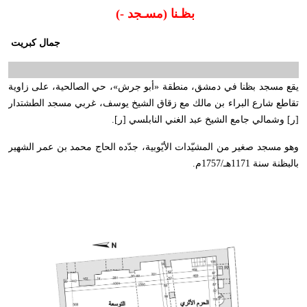
بظـنا (مسـجد -)
جمال كبريت
يقع مسجد بظنا في دمشق، منطقة «أبو جرش»، حي الصالحية، على زاوية
تقاطع شارع البراء بن مالك مع زقاق الشيخ يوسف، غربي مسجد الطشتدار
[ر] وشمالي جامع الشيخ عبد الغني النابلسي [ر].
وهو مسجد صغير من المشيّدات الأيّوبية، جدّده الحاج محمد بن عمر الشهير
بالبظنة سنة 1171هـ/1757م.