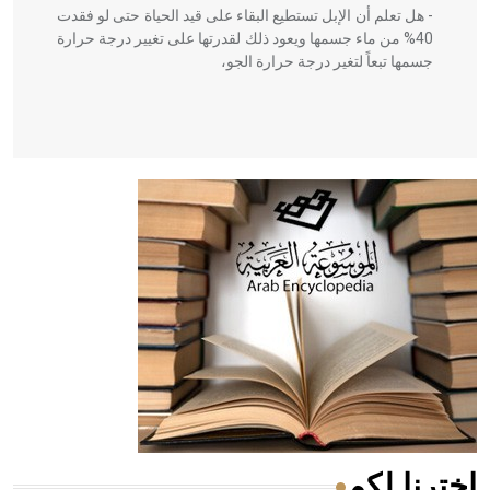
- هل تعلم أن الإبل تستطيع البقاء على قيد الحياة حتى لو فقدت
40% من ماء جسمها ويعود ذلك لقدرتها على تغيير درجة حرارة
جسمها تبعاً لتغير درجة حرارة الجو،
- هل تعلم أن أبقراط كتب في الطب أربعة مؤلفات هي:
الحكم، الأدلة، تنظيم التغذية، ورسالته في جروح الرأس. ويعود
له الفضل بأنه حرر الطب من الدين والفلسفة.
- هل تعلم أن المرجان إفراز حيواني يتكون في البحر ويتركب
من مادة كربونات الكلسيوم، وهو أحمر أو شديد الحمرة وهو
أجود أنواعه، ويمتاز بكبر الحجم ويسمى الش
اخترنا لكم