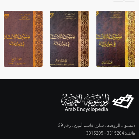
دمشق ـ الروضة ـ شارع قاسم أمين ـ رقم 39
هاتف: 3315204 - 3315205