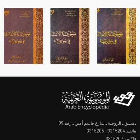
دمشق ـ الروضة ـ شارع قاسم أمين ـ رقم 39
هاتف: 3315204 - 3315205
فاكس: 3315207