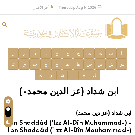
Thursday, Aug 6, 2026
آخر الأخبار
أ
ب
ت
ث
ج
ح
خ
د
ذ
ر
ز
س
ش
ص
ض
ط
ظ
ع
غ
ف
ق
ك
ل
م
ن
هـ
و
ي
ابن شداد (عز الدين محمد-)
ابن شداد (عز دين محمد)
Ibn Shaddâd ('Izz Al-Dîn Muhammad-) -
Ibn Shaddâd ('Izz Al-Dîn Mouhammad-)