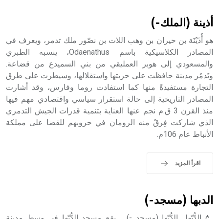
أثرياً يستخدم في العمارة عموماً وفي العمارة الدينية الخاصة
بالكنائس خصوصاً، وفي الإنكليزية أب
أذينة (الملك-)
هو أُذَيْنَة بن حيران بن وهب اللات بن نصّور ملك تدمر، ويعرف في
المصادر الكلاسيكية باسم Odaenathus، ينسبه الطبري
والمسعودي إلى هوبر العمليقي من بني السميدع من قضاعة.
- هل تعلم أن أبجر Abgar اسم معروف جيداً يعود إلى عدد من
الملوك الذين حكموا مدينة إديسا (الرها) من أبجر الأول وحتى
وتَدمُر مدينة حافظت على حريتها واستقلالها، وسيطرت على طرق
التاسع، وهم ينتسبون إلى أسرة أوسروين
التجارة مستفيدةً منها كما استفادت روما وفارس، وقد أشارت
المصادر التاريخية إلى حالة استقرار سياسي واقتصادي مهم فيها
منذ القرن 3 ق.م نجم عنها العناية بتنمية قدرات الجيش التدمري
الذي شاركت فِرقٌ منه الرومان في حروبهم للقضا على مملكة
الأنباط عام 106م.
- هل تعلم أن الأبجدية الكنعانية تتألف من /22/ علامة كتابية
sign تكتب منفصلة غير متصلة، وتعتمد المبدأ الأكوروفوني،
حيث تقتصر القيمة الصوتية للعلامة الك
اقرأ المزيد
الدبها (مسجد-)
¢ الدُّبّها الدُّبّها (مسجد -) يقع مسجد الدُّبّها في وسط مدينة