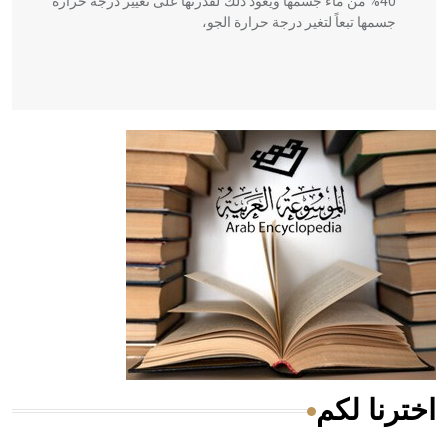
40% من ماء جسمها ويعود ذلك لقدرتها على تغيير درجة حرارة
جسمها تبعاً لتغير درجة حرارة الجو،
- هل تعلم أن أبقراط كتب في الطب أربعة مؤلفات هي:
الحكم، الأدلة، تنظيم التغذية، ورسالته في جروح الرأس. ويعود
له الفضل بأنه حرر الطب من الدين والفلسفة.
- هل تعلم أن المرجان إفراز حيواني يتكون في البحر ويتركب
من مادة كربونات الكلسيوم، وهو أحمر أو شديد الحمرة وهو
أجود أنواعه، ويمتاز بكبر الحجم ويسمى الش
اخترنا لكم
هل تعلم أن الأبسيد كلمة فرنسية اللفظ تم اعتمادها مصطلحاً