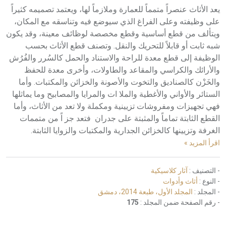
يعد الأثاث عنصراً متمماً للعمارة وملازماً لها، ويعتمد تصميمه كثيراً
على وظيفته وعلى الفراغ الذي سيوضع فيه وتناسقه مع المكان،
ويتألف من قطع أساسية وقطع مخصصة لوظائف معينة، وقد يكون
شبه ثابت أو قابلاً للتحريك والنقل. وتصنف قطع الأثاث بحسب
الوظيفة إلى قطع معدة للراحة والاستناد والحمل كالسُرر والفُرُش
والأرائك والكراسي والمقاعد والطاولات، وأخرى معدة للحفظ
والخَزْن كالصناديق والتخوت والأصونة والخزائن والمكتبات. وأما
الستائر والأواني والأغطية والملا ات والمرايا والمصابيح وما يماثلها
فهي تجهيزات ومفروشات تزيينية ومكملة ولا تعد من الأثاث، وأما
القطع الثابتة تماماً والمثبتة على جدران فتعد جز اً من متممات
الغرفة وتزيينها كالخزائن الجدارية والمكتبات والزوايا الثابتة.
اقرأ المزيد »
- التصنيف :
آثار كلاسيكية
- النوع :
أثاث وأدوات
- المجلد :
المجلد الأول، طبعة 2014، دمشق
- رقم الصفحة ضمن المجلد :
175