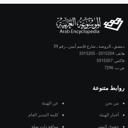
دمشق ـ الروضة ـ شارع قاسم أمين ـ رقم 39
هاتف: 3315204 - 3315205
فاكس: 3315207
ص.ب: 7296
روابط متنوعة
من نحن
عن الهيئة
أخبار الهيئة
كلمة المدير العام
حقوق النشر
مواقع ذات صلة