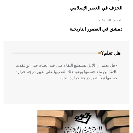
الخزف في العصر الإسلامي
العصور التاريخية
- هل تعلم أن الأبلق نوع من الفنون الهندسية التي ارتبطت
بالعمارة الإسلامية في بلاد الشام ومصر خاصة، حيث يحرص
دمشق في العصور التاريخية
المعمار على بناء مداميكه وخاصة في الواجهات
هل تعلم؟
- هل تعلم أن الإبل تستطيع البقاء على قيد الحياة حتى لو فقدت
40% من ماء جسمها ويعود ذلك لقدرتها على تغيير درجة حرارة
جسمها تبعاً لتغير درجة حرارة الجو،
- هل تعلم أن أبقراط كتب في الطب أربعة مؤلفات هي:
الحكم، الأدلة، تنظيم التغذية، ورسالته في جروح الرأس. ويعود
له الفضل بأنه حرر الطب من الدين والفلسفة.