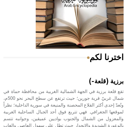
- هل تعلم أن المرجان إفراز حيواني يتكون في البحر ويتركب
من مادة كربونات الكلسيوم، وهو أحمر أو شديد الحمرة وهو
أجود أنواعه، ويمتاز بكبر الحجم ويسمى الش
اخترنا لكم
هل تعلم أن الأبسيد كلمة فرنسية اللفظ تم اعتمادها مصطلحاً
أثرياً يستخدم في العمارة عموماً وفي العمارة الدينية الخاصة
بالكنائس خصوصاً، وفي الإنكليزية أب
برزية (قلعة-)
تقع قلعة برزية في الجهة الشمالية الغربية من محافظة حماة في
شمال غربيّ قرية جورين؛ حيث ترتفع عن سطح البحر نحو 500م،
وتُعدّ إحدى أكثر القلاع المحصنة والمنيعة في سورية الداخلية؛ نظراً
- هل تعلم أن أبجر Abgar اسم معروف جيداً يعود إلى عدد من
الملوك الذين حكموا مدينة إديسا (الرها) من أبجر الأول وحتى
لموقعها الجغرافي. فهي تتربع فوق أحد الجبال الساحلية الغربية
التاسع، وهم ينتسبون إلى أسرة أوسروين
والمعزول من الشمال والجنوب بواديين عميقين، وجوانبه تتسم
بالوعورة الشديدة والانحدار حيث تطل على سهول العاصي والغاب