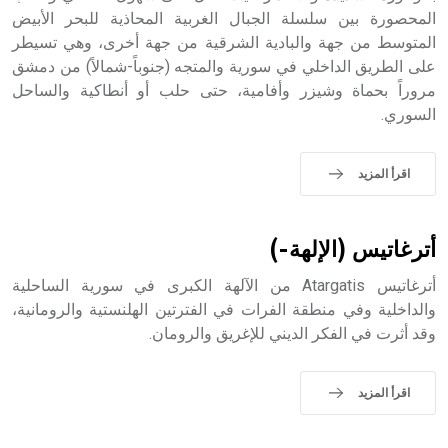
المحصورة بين سلسلة الجبال الغربية المحاذية للبحر الأبيض
المتوسط من جهة والبادية الشرقية من جهة أخرى، وهي تسيطر
على الطريق الداخلي في سورية والمتجه (جنوباً-شمالاً) من دمشق
- هل تعلم أن الأبجدية الكنعانية تتألف من /22/ علامة كتابية
مروراً بحماة وشيزر وأفامية، حتى حلب أو أنطاكية والساحل
sign تكتب منفصلة غير متصلة، وتعتمد المبدأ الأكوروفوني،
السوري.
حيث تقتصر القيمة الصوتية للعلامة الك
اقرأ المزيد
أترغاتيس (الإلهة-)
أترغاتيس Atargatis من الآلهة الكبرى في سورية الساحلية
والداخلية وفي منطقة الفرات في الفترتين الهلنستية والرومانية،
وقد أثرت في الفكر الديني للإغريق والرومان.
اقرأ المزيد