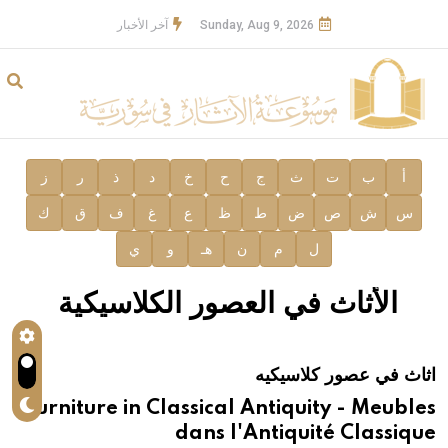
Sunday, Aug 9, 2026
آخر الأخبار
أ
ب
ت
ث
ج
ح
خ
د
ذ
ر
ز
س
ش
ص
ض
ط
ظ
ع
غ
ف
ق
ك
ل
م
ن
هـ
و
ي
الأثاث في العصور الكلاسيكية
اثاث في عصور كلاسيكيه
Furniture in Classical Antiquity - Meubles
dans l'Antiquité Classique