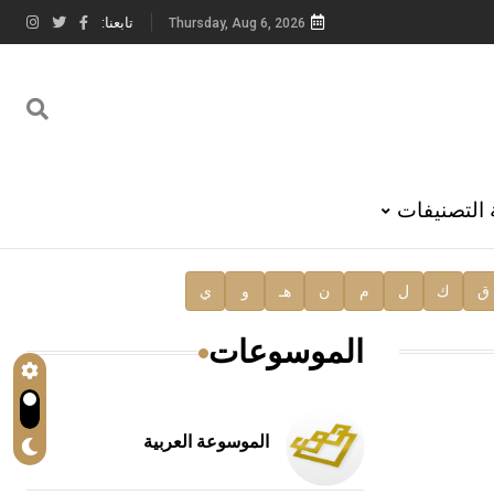
تابعنا:
Thursday, Aug 6, 2026
 التصنيفات
ق
ك
ل
م
ن
هـ
و
ي
الموسوعات
الموسوعة العربية