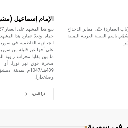
الإمام إسماعيل (مشه
ب العمارة) حتّى مقابر الدحداح
ّي باسم القبيلة العربية اليمنية
حماة، وتعدّ عمارة هذا المشهد - 
ر.
الجنائزية الفاطمية في سوري
على أجزا غير قليلة من سورية ل
ما بين بقايا محراب زاوية 
صخرة فوق نهر تورا، أو ع
439هـ/1047م بمد
وصلخد[ر].
اقرأ المزيد
ر في سورية