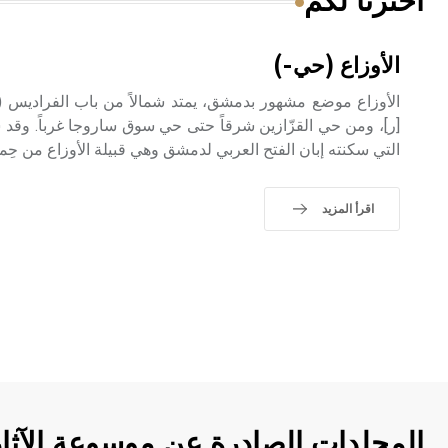
اخترنا لكم
الأوزاع (حي-)
الأوزاع موضع مشهور بدمشق، يمتد شمالاً من باب الفراديس (با
[ر]، ومن حي القزّازين شرقاً حتى حي سوق ساروجا غرباً. وقد سُم
التي سكنته إبان الفتح العربي لدمشق وهي قبيلة الأوزاع من حِميَ
اقرأ المزيد
المجلدات الصادرة عن موسوعة الآثا