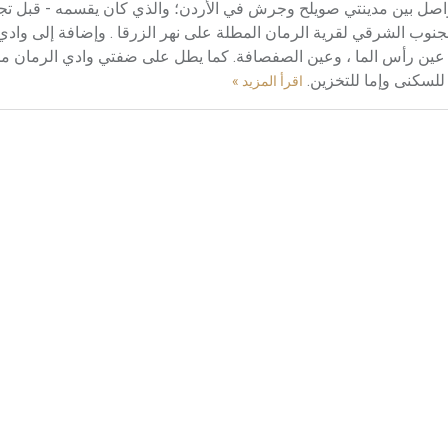
Abu T على الطريق الرئيسي الواصل بين مدينتي صويلح وجرش في الأردن؛ والذي كان يقسمه - قبل
وغربي، ويبعد نحو 2كم إلى الشرق والجنوب الشرقي لقرية الرمان المطلة على نهر الزرقا . وإضافة إل
ثل: عين رأس الما ، وعين الصفصافة. كما يطل على ضفتي وادي الرمان 
للسكنى وإما للتخزين.
اقرأ المزيد »