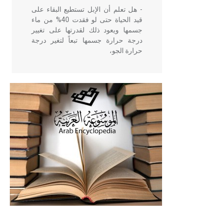
- هل تعلم أن الإبل تستطيع البقاء على
قيد الحياة حتى لو فقدت 40% من ماء
جسمها ويعود ذلك لقدرتها على تغيير
درجة حرارة جسمها تبعاً لتغير درجة
حرارة الجو،
- هل تعلم أن أبقراط كتب في الطب
أربعة مؤلفات هي: الحكم، الأدلة، تنظيم
التغذية، ورسالته في جروح الرأس.
ويعود له الفضل بأنه حرر الطب من
الدين والفلسفة.
- هل تعلم أن المرجان إفراز حيواني
يتكون في البحر ويتركب من مادة
كربونات الكلسيوم، وهو أحمر أو شديد
الحمرة وهو أجود أنواعه، ويمتاز بكبر
الحجم ويسمى الش