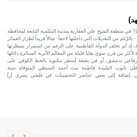
هل تعلم أن الأبسيد كلمة فرنسية اللفظ
تم اعتمادها مصطلحاً أثرياً يستخدم في
د)
العمارة عموماً وفي العمارة الدينية
الخاصة بالكنائس خصوصاً، وفي
يقع هذا المشهد على العقار 127 في منطقة الشيخ علي العقارية بمدينة السّلمية التابعة لمحافظة
الإنكليزية أب
بالرّغم من التعديلات التي داخلتها لاحقاً- مثالاً فريداً لطراز العمائر
ة، إذ لم تخلف الدولة الفاطمية على الرغم من استمرار سيطرتها
- هل تعلم أن أبجر Abgar اسم معروف
أكثر من قرن سوى بقايا قليلة من المعالم الأثرية المتناثرة دلائلها
جيداً يعود إلى عدد من الملوك الذين
الرفاعي بدمشق، أو في بضعة أسطر مكتوبة بالخط الكوفي على
حكموا مدينة إديسا (الرها) من أبجر الأول
لى تابوت السّيدة فاطمة بنت أحمد السبطي المتوفاة سنة
وحتى التاسع، وهم ينتسبون إلى أسرة
ينة دمشق، إضافة إلى بعض عناصر التحصينات في قلعتي بصرى [ر]
أوسروين
- هل تعلم أن الأبجدية الكنعانية تتألف من
/22/ علامة كتابية sign تكتب منفصلة
غير متصلة، وتعتمد المبدأ الأكوروفوني،
حيث تقتصر القيمة الصوتية للعلامة الك