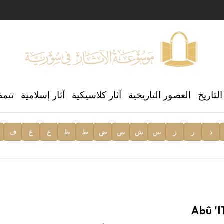
ن العالمي للغة العربية
لتاريخ
العصور التاريخية
آثار كلاسيكية
آثار إسلامية
تتمة
ذ
ر
ز
س
ش
ص
ض
ط
ظ
ع
غ
ف
ية
Abû 'l