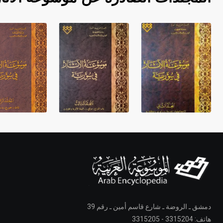
دمشق ـ الروضة ـ شارع قاسم أمين ـ رقم 39
هاتف: 3315204 - 3315205