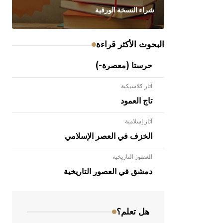
شراء النسخة الورقية
البحوث الأكثر قراءة
حرستا (معصرة-)
آثار كلاسيكية
تاج العمود
آثار إسلامية
الخزف في العصر الإسلامي
العصور التاريخية
- هل تعلم أن الأبلق نوع من الفنون
الهندسية التي ارتبطت بالعمارة الإسلامية
دمشق في العصور التاريخية
في بلاد الشام ومصر خاصة، حيث يحرص
المعمار على بناء مداميكه وخاصة في
الواجهات
هل تعلم؟