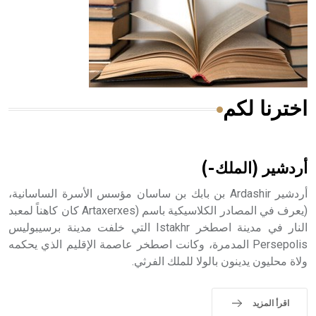
- هل تعلم أن المرجان إفراز حيواني يتكون في البحر ويتركب
من مادة كربونات الكلسيوم، وهو أحمر أو شديد الحمرة وهو
أجود أنواعه، ويمتاز بكبر الحجم ويسمى الش
اخترنا لكم
هل تعلم أن الأبسيد كلمة فرنسية اللفظ تم اعتمادها مصطلحاً
أثرياً يستخدم في العمارة عموماً وفي العمارة الدينية الخاصة
بالكنائس خصوصاً، وفي الإنكليزية أب
أردشير (الملك-)
أردشير Ardashir بن بابك بن ساسان مؤسس الأسرة الساسانية،
(يعرف في المصادر الكلاسيكية باسم (Artaxerxes كان كاهناً لمعبد
النار في مدينة اصطخر Istakhr التي خلفت مدينة برسيبوليس
- هل تعلم أن أبجر Abgar اسم معروف جيداً يعود إلى عدد من
الملوك الذين حكموا مدينة إديسا (الرها) من أبجر الأول وحتى
Persepolis المدمرة، وكانت اصطخر عاصمة الإقليم الذي يحكمه
التاسع، وهم ينتسبون إلى أسرة أوسروين
ولاة محليون يدينون بالولا للملك الفرثي.
اقرأ المزيد