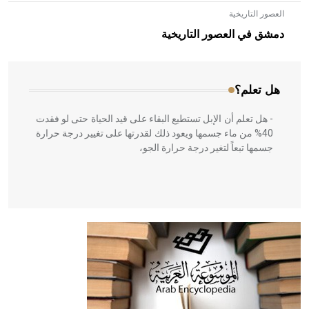
العصور التاريخية
- هل تعلم أن الأبلق نوع من الفنون الهندسية التي ارتبطت
بالعمارة الإسلامية في بلاد الشام ومصر خاصة، حيث يحرص
دمشق في العصور التاريخية
المعمار على بناء مداميكه وخاصة في الواجهات
هل تعلم؟
- هل تعلم أن الإبل تستطيع البقاء على قيد الحياة حتى لو فقدت
40% من ماء جسمها ويعود ذلك لقدرتها على تغيير درجة حرارة
جسمها تبعاً لتغير درجة حرارة الجو،
- هل تعلم أن أبقراط كتب في الطب أربعة مؤلفات هي:
الحكم، الأدلة، تنظيم التغذية، ورسالته في جروح الرأس. ويعود
له الفضل بأنه حرر الطب من الدين والفلسفة.