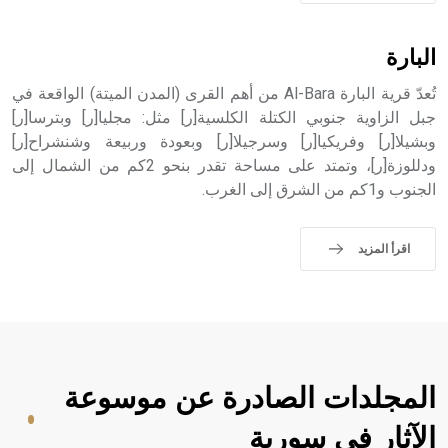
- هل تعلم أن الأبجدية الكنعانية تتألف من /22/ علامة كتابية
sign تكتب منفصلة غير متصلة، وتعتمد المبدأ الأكوروفوني،
البارة
حيث تقتصر القيمة الصوتية للعلامة الك
تُعدّ قرية البارة Al-Bara من أهم القرى (المدن الميتة) الواقعة في
جبل الزاوية جنوبي الكتلة الكلسية[ر] مثل: مجليا[ر] وبترسا[ر]
وبشيلا[ر] وفريكيا[ر] وسرجيلا[ر] وبعودة وربيعة وشنشراح[ر]
ودللوزة[ر]، وتمتد على مساحة تقدر بنحو 2كم من الشمال إلى
الجنوب و1كم من الشرق إلى الغرب.
اقرأ المزيد
المجلدات الصادرة عن موسوعة
الآثار في سورية