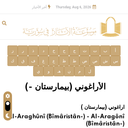
Thursday, Aug 6, 2026
آخر الأخبار
أ
ب
ت
ث
ج
ح
خ
د
ذ
ر
ز
س
ش
ص
ض
ط
ظ
ع
غ
ف
ق
ك
ل
م
ن
هـ
و
ي
الأراغوني (بيمارستان -)
اراغوني (بيمارستان )
Al-Araghûnî (Bîmâristân-) - Al-Aragônî
(Bîmâristân-)