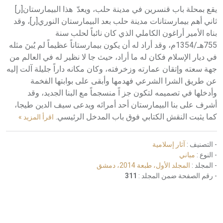
يقع بمحلة باب قنسرين في مدينة حلب، ويعدّ هذا البيمارستان[ر]
ثاني أهم بيمارستانات مدينة حلب بعد البيمارستان النوري[ر]، وقد
بناه الأمير أراغون الكاملي الذي كان نائباً لحلب سنة
755هـ/1354م، وقد أراد له أن يكون بيمارستاناً عظيماً لم يُبنَ مثله
في ديار الإسلام فكان له ما أراد، حيث جا لا نظير له في العالم من
جهة سعته وإتقان عمارته وزخرفته، وكان مكانه داراً جليلة آلت إليه
عن طريق الشرا الشرعي فهدمها وأبقى على بوابتها الفخمة
وأدخلها في تصميمه لتكون جز اً منسجماً مع البنا الجديد، وقد
أشرف على بنا البيمارستان أحد أمرائه ويدعى سيف الدين طيجا،
كما يثبت النقش الكتابي فوق باب المدخل الرئيسي.
اقرأ المزيد »
- التصنيف :
آثار إسلامية
- النوع :
مباني
- المجلد :
المجلد الأول، طبعة 2014، دمشق
- رقم الصفحة ضمن المجلد :
311