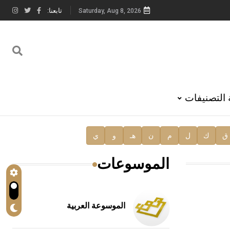
تابعنا:
Saturday, Aug 8, 2026
 التصنيفات
ق
ك
ل
م
ن
هـ
و
ي
الموسوعات
الموسوعة العربية