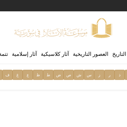
ن العالمي للغة العربية
لتاريخ
العصور التاريخية
آثار كلاسيكية
آثار إسلامية
تتمة
ذ
ر
ز
س
ش
ص
ض
ط
ظ
ع
غ
ف
ية