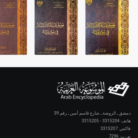
دمشق ـ الروضة ـ شارع قاسم أمين ـ رقم 39
هاتف: 3315204 - 3315205
فاكس: 3315207
ص.ب: 7296