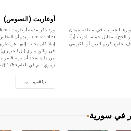
أوغاريت (النصوص)
ارها الجنوبية، في منطقة ميدان
الحج)، مقابل حمام الدرب [ر]،
ga- ra- at ki. ويبد
 بجامع كريم الدين أو الكريمي
إيبلا كان يجلب إليها عن طري
في وثائق ماري (تل الحريري)
من ملك يمخد أن يريه قصر ما
زمري- لِم في العام 1765 ق.م إلى أوغاريت.
اقرأ المزيد
ر في سورية