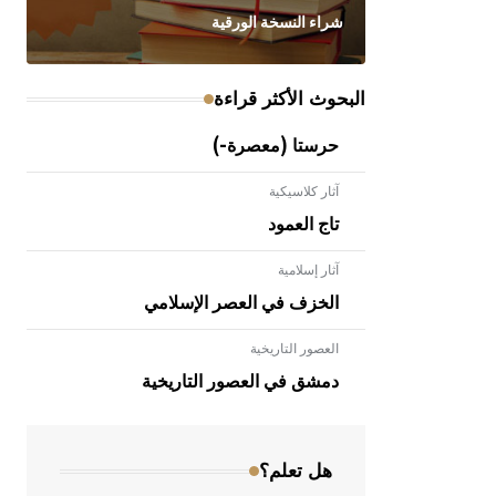
شراء النسخة الورقية
البحوث الأكثر قراءة
حرستا (معصرة-)
آثار كلاسيكية
تاج العمود
آثار إسلامية
الخزف في العصر الإسلامي
العصور التاريخية
- هل تعلم أن الأبلق نوع من الفنون
الهندسية التي ارتبطت بالعمارة الإسلامية
دمشق في العصور التاريخية
في بلاد الشام ومصر خاصة، حيث يحرص
المعمار على بناء مداميكه وخاصة في
الواجهات
هل تعلم؟