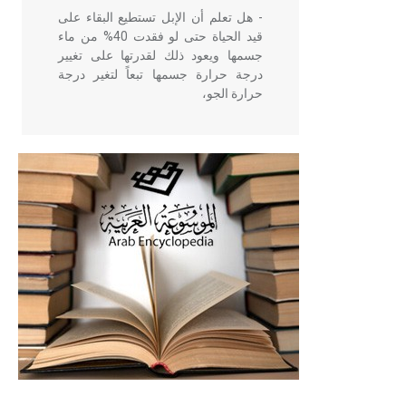
- هل تعلم أن الإبل تستطيع البقاء على
قيد الحياة حتى لو فقدت 40% من ماء
جسمها ويعود ذلك لقدرتها على تغيير
درجة حرارة جسمها تبعاً لتغير درجة
حرارة الجو،
- هل تعلم أن أبقراط كتب في الطب
أربعة مؤلفات هي: الحكم، الأدلة، تنظيم
التغذية، ورسالته في جروح الرأس.
ويعود له الفضل بأنه حرر الطب من
الدين والفلسفة.
- هل تعلم أن المرجان إفراز حيواني
يتكون في البحر ويتركب من مادة
كربونات الكلسيوم، وهو أحمر أو شديد
الحمرة وهو أجود أنواعه، ويمتاز بكبر
الحجم ويسمى الش