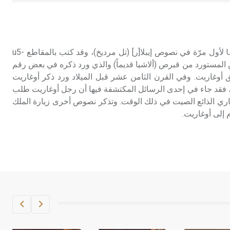
هل تعلم أن الأبسيد كلمة فرنسية اللفظ
تم اعتمادها مصطلحاً أثرياً يستخدم في
العمارة عموماً وفي العمارة الدينية
الخاصة بالكنائس خصوصاً، وفي
ورد ذكر مدينة أوغاريت Ugarit لأول مرّة في نصوص إيبلا[ر] (تل مرديخ)، وقد كتب بالمقاطع u5-
الإنكليزية أب
و أن النحاس المستورد من قبرص (ألاشيا قديماً) والذي ورد ذكره في بعض رقم
ق أوغاريت. وفي القرن الثامن عشر قبل الميلاد ورد ذكر أوغاريت
- هل تعلم أن أبجر Abgar اسم معروف
، فقد جاء في إحدى الرسائل المكتشفة فيها أن رجل أوغاريت طلب
جيداً يعود إلى عدد من الملوك الذين
ري الذائع الصيت في ذلك الوقت. وتذكر نصوص أخرى زيارة الملك
حكموا مدينة إديسا (الرها) من أبجر الأول
وحتى التاسع، وهم ينتسبون إلى أسرة
أوسروين
- هل تعلم أن الأبجدية الكنعانية تتألف من
/22/ علامة كتابية sign تكتب منفصلة
غير متصلة، وتعتمد المبدأ الأكوروفوني،
حيث تقتصر القيمة الصوتية للعلامة الك