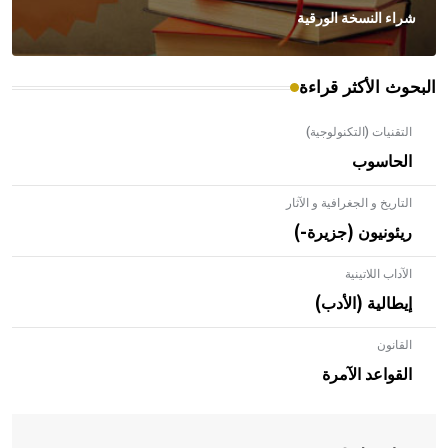
شراء النسخة الورقية
البحوث الأكثر قراءة
التقنيات (التكنولوجية)
الحاسوب
التاريخ و الجغرافية و الآثار
ريئونيون (جزيرة-)
الآداب اللاتينية
إيطالية (الأدب)
القانون
- هل تعلم أن الأبلق نوع من الفنون الهندسية التي ارتبطت
بالعمارة الإسلامية في بلاد الشام ومصر خاصة، حيث يحرص
القواعد الآمرة
المعمار على بناء مداميكه وخاصة في الواجهات