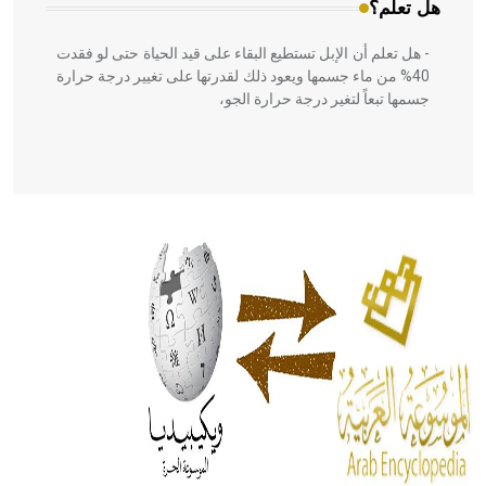
هل تعلم؟
- هل تعلم أن الإبل تستطيع البقاء على قيد الحياة حتى لو فقدت
40% من ماء جسمها ويعود ذلك لقدرتها على تغيير درجة حرارة
جسمها تبعاً لتغير درجة حرارة الجو،
- هل تعلم أن أبقراط كتب في الطب أربعة مؤلفات هي:
الحكم، الأدلة، تنظيم التغذية، ورسالته في جروح الرأس. ويعود
له الفضل بأنه حرر الطب من الدين والفلسفة.
- هل تعلم أن المرجان إفراز حيواني يتكون في البحر ويتركب
من مادة كربونات الكلسيوم، وهو أحمر أو شديد الحمرة وهو
أجود أنواعه، ويمتاز بكبر الحجم ويسمى الش