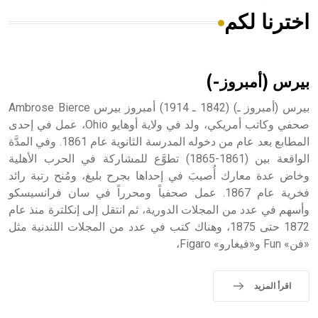
اخترنا لكم
هل تعلم أن الأبسيد كلمة فرنسية اللفظ تم اعتمادها مصطلحاً
أثرياً يستخدم في العمارة عموماً وفي العمارة الدينية الخاصة
بالكنائس خصوصاً، وفي الإنكليزية أب
بيرس (أمبروز-)
بيرس (أمبروز ـ) (1842 ـ 1914) أمبروز بيرس Ambrose Bierce
صحفي وكاتب أمريكي، ولد في ولاية أوهايو Ohio، عمل في إحدى
المطابع بعد عام من دخوله المدرسة الثانوية عام 1861. وفي المدَّة
- هل تعلم أن أبجر Abgar اسم معروف جيداً يعود إلى عدد من
الملوك الذين حكموا مدينة إديسا (الرها) من أبجر الأول وحتى
الواقعة بين (1861-1865) تطوَّع للمشاركة في الحرب الأهلية
التاسع، وهم ينتسبون إلى أسرة أوسروين
وخاض عدة معارك أُصيبَ في إحداها بجرح بليغ، ومُنح رتبة رائد
فخرية عام 1867. عمل صحفياً ومحرراً في سان فرانسيسكو
وأسهم في عدد من المجلات الدورية، ثم انتقل إلى إنكلترة منذ عام
1872 حتى 1875، وهناك كتب في عدد من المجلات اللندنية مثل
«فن» Fun و«فيغارو» Figaro،
- هل تعلم أن الأبجدية الكنعانية تتألف من /22/ علامة كتابية
sign تكتب منفصلة غير متصلة، وتعتمد المبدأ الأكوروفوني،
حيث تقتصر القيمة الصوتية للعلامة الك
اقرأ المزيد