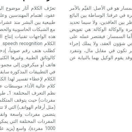
سار هو في الأصل: القيِّم بالأمر
تعرّف الكلام أثار موضوع الو
 في عرفنا: الوساطة بين البائع
عقود، اهتمام المهندسين وعلما
ر بين العاقدين، ولا سيما تحديد
طبيعية بين البشر منذ عشرات
ة والوكالة الوكالة: هي تفويض
مع الشبكات الحاسوبية والحصو
 أما السمسار: فيقتصر عمله على
هذه الواجهات تقنيات إنتاج ا
في شؤون العقد، ولا يملك إجراء
ال
جر تكون في مقابل مال، وتنفرد
كطلب هتف رقم صوتياً، إدخال
قد يقوم الوكيل بهما بالنيابة عن
كالوثائق الطبية...وغيرها الكثي
هاتف أو ميكرفون إلى مجموعة 
في التطبيقات المذكورة سابقا
الكلام لإعطاء تفسير لهذا ا
نظم ال
مفردات) حيث يتوقف المتكلم 
(مثل أرقام الهواتف) التي لا 
المفردات المختلفة التي يمك