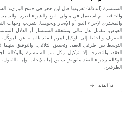
السمسرة (الدلالة) تعريفها قال ابن حجر في «فتح الباري»: السم
والحافظ، ثم استعمل في متولي البيع والشراء لغيره، والسمسرة
والمشتري لإجراء البيع أو الإيجار ونحوهما، بتقريب وجهات النظ
العوض، مقابل بدل مالي يستحقه السمسار أو الدلال. السمسر
التصرف والحفظ إلى الوكيل ليبرم العقد بالنيابة عن الموكّل،
التوسط بين طرفي العقد، وتحقيق التلاقي، والتوفيق بينهما 
العقد، والتصرف إلا بتوكيل. وكل من السمسرة والوكالة بأ
الوكالة بإجراء العقد بتفويض سابق إما بالإيجاب وإما بالقبول، و
الطرفين.
اقرأ المزيد