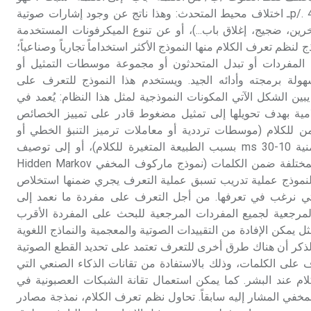
في الأولى /b/ وفي الثانية /p/. 4ـ اختلاف محيط المتحدث: وهذا ناتج عن وجود إشارات صوتية
رين، ضجيج، إغلاق باب...)، أو عن تنوع الميكرفونات المستخدمة
لنظم تعرف الكلام منها النموذج الأكثر استخداماً تجارياً وصناعياً؛
 المفردات أو تبدل المتحدثون أو مجموعة موسطات التمثيل أو
ولة برمجته وأدائه الجيد. ويستخدم هذا النموذج للتعرف على
بين الشكل الآتي المكونات النموذجية لمثل هذا النظام: يُعمد في
كلامية بهدف تحويلها إلى تمثيل مضغوط قادر على تمييز الخصائص
ة مع الزمن للكلام (موسطات ترددية أو معاملات ترميز التنبؤ الخطي أو
غيرها، تحسب على نوافذ زمنية 10-30 ms بسبب الطبيعة المتغيرة للكلام)، أو إلى توصيف
إحصائي لتسلسل الأصوات المختلفة ضمن الكلمات (نموذج ماركوف المخفي Hidden Markov
تطلب هذا النموذج عملية تدريب تسبق عملية التعرف يجري ضمنها استخلاص
ي نرغب في تعرفها. من أجل التعرف على مفردة ما نعمد إلى
لمرجعية لجميع المفردات المرجعية للبحث على المفردة الأقرب
 يمكن الإفادة من التقييدات الصوتية والمعجمية والنماذج اللغوية
الذكر أن هناك طرق أخرى للتعرف تعتمد على تحديد القطع الصوتية
ف على الكلمات، وذلك بالاستفادة من تقانات الذكاء الصنعي التي
لام عند البشر. كما يمكن استعمال تقانة الشبكات العصبونية في
خفي المشار إليه سابقاً. تحاول نظم تعرف الكلام، نمذجة مصادر