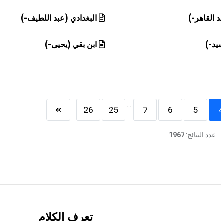
د القاهر-)
البغدادي (عبد اللطيف-)
يد-)
ابن بقي (يحيى-)
...
26
25
7
6
5
عدد النتائج:
1967
تعرف الكلام