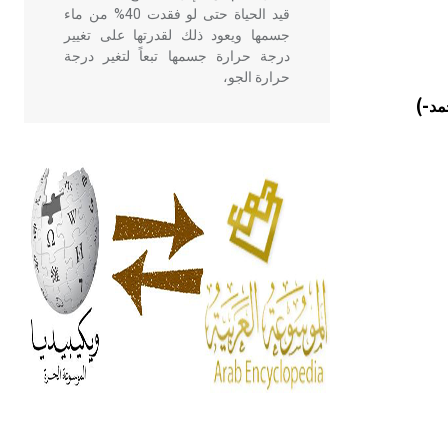
قيد الحياة حتى لو فقدت 40% من ماء
جسمها ويعود ذلك لقدرتها على تغيير
درجة حرارة جسمها تبعاً لتغير درجة
حرارة الجو،
مد-)
- هل تعلم أن أبقراط كتب في الطب
أربعة مؤلفات هي: الحكم، الأدلة، تنظيم
التغذية، ورسالته في جروح الرأس.
ويعود له الفضل بأنه حرر الطب من
الدين والفلسفة.
- هل تعلم أن المرجان إفراز حيواني
يتكون في البحر ويتركب من مادة
كربونات الكلسيوم، وهو أحمر أو شديد
الحمرة وهو أجود أنواعه، ويمتاز بكبر
الحجم ويسمى الش
هل تعلم أن الأبسيد كلمة فرنسية اللفظ