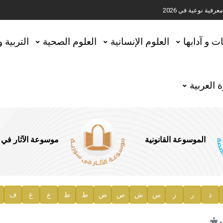
ية نوعية في 2026
تحقيق المخطوطات في العاصمة القطرية الدوحة
ات و آدابها
العلوم الإنسانية
العلوم الصحية
التربية 
 العربية
الموسوعة القانونية
موسوعة الآثار في
ذ
ر
ز
س
ش
ص
ض
ط
ظ
ع
غ
ف
ية
يخ