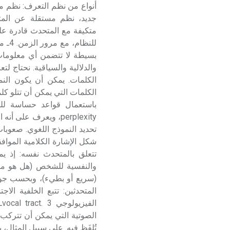
أنواع من نظم التعرف: نظم 
متكيفة مع المتحدث قادرة عل
للنظ
بسيطة لا تتضمن أي معلومات 
والدلالية والسياقية. نحتاج ل
الكلمات. يمكن أن يكون الن
الكلمات التي يمكن أن تتلو كل
باستعمال قواعد حساسة لل
perplexity، ويعرف ع
تحديد النموذج اللغوي. صعوبا
تتعلق بالمتحدث نفسه: إذ ي
والنفسية للشخص (هل هو مر
المتحدثين: تتبع الخلفية الا
الصوتية التي يمكن أن تتركب م
تُلفَظ فيه. على سبيل المثال