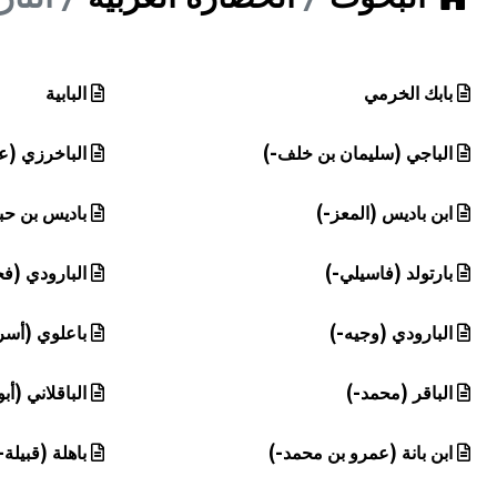
هيئة الموسوعة العربية تطلق موسوعات جديدة في عام 2026
بابك الخرمي
البابية
الباجي (سليمان بن خلف-)
الباخرزي (ع
ابن باديس (المعز-)
باديس بن ح
بارتولد (فاسيلي-)
البارودي (ف
البارودي (وجيه-)
باعلوي (أسر
الباقر (محمد-)
الباقلاني (أب
ابن بانة (عمرو بن محمد-)
باهلة (قبيلة-