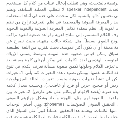
مرتبطة بالمتحدث، وهي تتطلب إدخال عينات من كلام كل مستخدم
جديد، نظم مستقلة عن المتحدث speaker independent لا تتطلب العملية السابقة، ونظم
ى تحسين أدائها بالنسبة لكل متحدث على حدة في أثناء استخدامه
ام، مع مرور الزمن. 4ـ مقدار المعرفة الصوتية والمعجمية في نظم التعرف: تراوح من نظم
لغوية إلى نظم معقدة تكامل المعرفة الصوتية واللغوية النحوية
تعرف الكلام المستمر، إلى نماذج لغوية وقواعد صنعية لتقييد تراكب
موذج اللغوي بسيطاً، مثل شبكة حالات منتهية، بحيث نصرح عن
مة معينة. أو أن يكون أكثر عمومية، بحيث نقترب من اللغة الطبيعية
سياق. يمكن قياس صعوبة هذه المهمة بموسط يسمى الإرباك
لى أنه المتوسط الهندسي لعدد الكلمات التي يمكن أن تلي كلمة معينة، بعد
ت تعرّف الكلام وحلولها تكمن صعوبة مسألة تعرف الكلام في تنوع
شكل الإشارة الكلامية الموافقة للكلمة نفسها، ويمكن تصنيف هذه التغيرات كما يأتي: 1ـ تغيرات
مكن أن تنشأ تغيرات صوتية بحسب تغيرات الحالة الفيزيولوجية
يض أو صحيح، حزين أو فرح أو غاضب...)، وبحسب معدل كلامه
(سريع أو بطيء)، وبحسب جودة صوته (يقصد الإفهام أو يتكلم على نحو عارض). 2ـ تغيرات بين
جتماعية ـ اللغوية لهم مثل، اللهجة وأبعاد وشكل جهازهم الصوتي
الفيزيولوجي vocal tract. 3ـ التحقيق الصوتي للصوتيمات phonemes: وهي أصغر الوحدات
نها الكلمات، ويعتمد هذا التحقيق اعتماداً كبيراً على السياق الذي
، يختلف لفظ الصوت /ب/ من الكلمة «باب» إلى الكلمة «سبت»، فهو