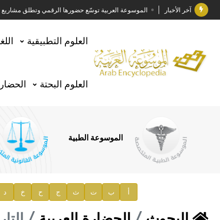
آخر الأخبار
الموسوعة العربية توسّع حضورها الرقمي وتطلق مشاريع معرف
فوز الأستاذ الدكتور وليد محمد السراقبي بجائزة كتارا ل
العلوم التطبيقية
اللغ
جائزة مجمع الملك سلمان العالمي للغة العربية 2025
الأستاذ إياد خالد الطباع مدير عام لهيئة الموسوعة العربية
العلوم البحتة
الحضارة
السيد محمد ياسين صالح وزيرا للثقافة
صدور المجلد الثامن من موسوعة الآثار في سورية
توصيات مجلس الإدارة
الموسوعة الطبية
صدور المجلد السابع من موسوعة الآثار في سورية
صدور المجلد الثامن عشر من الموسوعة الطبية
إعلان..
أ
ب
ت
ث
ج
ح
خ
د
دار الفكر الموزع الحصري لمنشورات هيئة الموسوعة العرب
البحوث
الحضارة العربية
التار