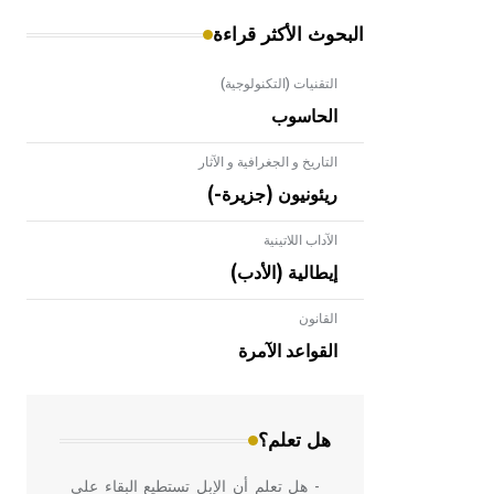
البحوث الأكثر قراءة
التقنيات (التكنولوجية)
الحاسوب
التاريخ و الجغرافية و الآثار
ريئونيون (جزيرة-)
الآداب اللاتينية
إيطالية (الأدب)
القانون
- هل تعلم أن الأبلق نوع من الفنون
الهندسية التي ارتبطت بالعمارة الإسلامية
القواعد الآمرة
في بلاد الشام ومصر خاصة، حيث يحرص
المعمار على بناء مداميكه وخاصة في
الواجهات
هل تعلم؟
- هل تعلم أن الإبل تستطيع البقاء على