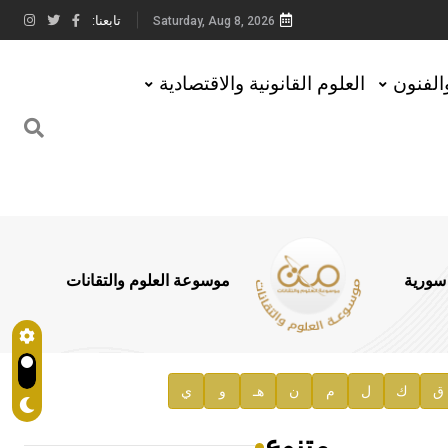
تابعنا:
Saturday, Aug 8, 2026
والفنون
العلوم القانونية والاقتصادية
 سورية
موسوعة العلوم والتقانات
ق
ك
ل
م
ن
هـ
و
ي
متنوع