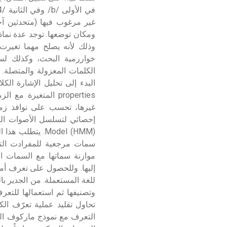
غير مرغوب فيها (متحدثين آخ
ومكان توضعها. توجد عدة نماذج 
وذلك لأنه يصلح مهما تغيرت
خوارزمية البحث، وكذلك لسه
الكلمات المعزولة والمتصلة. ي
البدء إلى تحليل الإشارة ال
properties المتغير
Model (HMM). ي
سمات مرجعية للمفرادت الت
موازنة سماتها مع السمات ا
إليها. وللحصول على تعرف أمثل
للغة المستعملة. من الجدير ب
وتصنيفها ثم استعمالها للتعر
تحاول تقليد عملية تعرّف الك
التعرف مع نموذج ماركوف الم