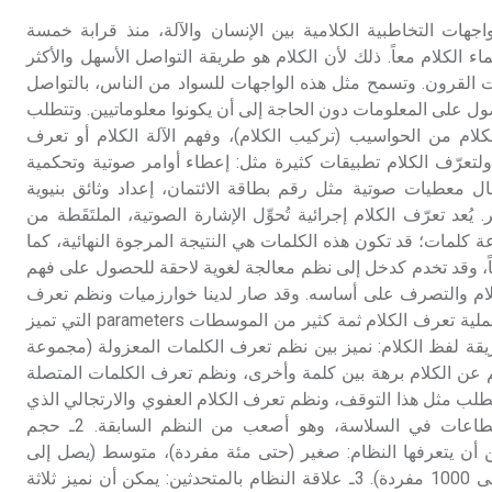
اجهات التخاطبية الكلامية بين الإنسان والآلة، منذ قرابة خمسة
ء الكلام معاً. ذلك لأن الكلام هو طريقة التواصل الأسهل والأكثر
 القرون. وتسمح مثل هذه الواجهات للسواد من الناس، بالتواصل
ل على المعلومات دون الحاجة إلى أن يكونوا معلوماتيين. وتتطلب
لكلام من الحواسيب (تركيب الكلام)، وفهم الآلة الكلام أو تعرف
كلام speech recognition. ولتعرّف الكلام تطبيقات كثيرة مثل: إعطاء أوامر صوتية وتحكمية
 معطيات صوتية مثل رقم بطاقة الائتمان، إعداد وثائق بنيوية
ر. يُعد تعرّف الكلام إجرائية تُحوِّل الإشارة الصوتية، الملتَقَطة من
كلمات؛ قد تكون هذه الكلمات هي النتيجة المرجوة النهائية، كما
ً، وقد تخدم كدخل إلى نظم معالجة لغوية لاحقة للحصول على فهم
لكلام والتصرف على أساسه. وقد صار لدينا خوارزميات ونظم تعرف
كلام عالية الأداء. موسطات عملية تعرف الكلام ثمة كثير من الموسطات parameters التي تميز
تعرف المختلفة: 1ـ طريقة لفظ الكلام: نميز بين نظم تعرف الكلمات المعزولة (مجموعة
عن الكلام برهة بين كلمة وأخرى، ونظم تعرف الكلمات المتصلة
تتطلب مثل هذا التوقف، ونظم تعرف الكلام العفوي والارتجالي الذي
يتضمن مفردات واسعة وانقطاعات في السلاسة، وهو أصعب من النظم السابقة. 2ـ حجم
ن أن يتعرفها النظام: صغير (حتى مئة مفردة)، متوسط (يصل إلى
1000 مفردة)، واسع (يزيد على 1000 مفردة). 3ـ علاقة النظام بالمتحدثين: يمكن أن نميز ثلاثة