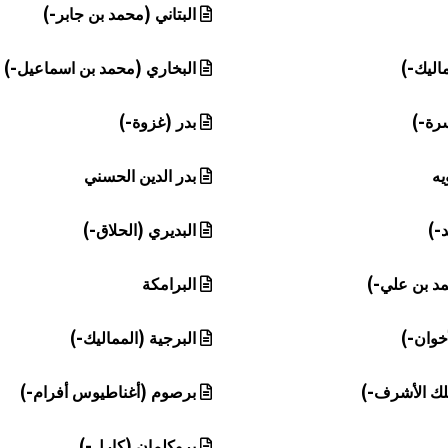
البتاني (محمد بن جابر-)
ماليك-)
البخاري (محمد بن اسماعيل-)
رة-)
بدر (غزوة-)
يه
بدر الدين الحسني
-)
البديري (الحلاق-)
مد بن علي-)
البرامكة
خوان-)
البرجية (المماليك-)
لك الأشرف-)
برصوم (أغناطيوس أفرام-)
بروكلمان (كارل-)