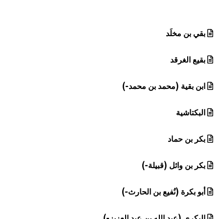
هيئة الموسوعة العربية تطلق موسوعات جديدة في عام 2026
بقي بن مخلَد
بقيع الغرقد
ابن بقية (محمد بن محمد-)
البكتاشية
بكر بن حماد
بكر بن وائل (قبيلة-)
أبو بكرة (نُفيع بن الحارث-)
البكري (عبد الله بن عبد العزيز-)