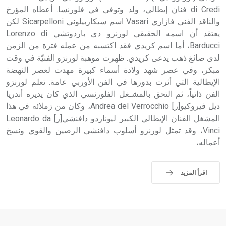
di Credi فنان إيطالي، ولد وتوفي في فلورنسا. أعطاه المؤرخ
والناقد الفني فازاري Vasari اسم سيكاربيلوني Sicarpelloni لكن
يعتقد أن اسمه الحقيقي لورنزو دي باردوتشي Lorenzo di
Barducci، أما اسم كريدي فقد اكتسبه من عمله فترة من الزمن
لدى صائغ ذهب يدعى كريدي. ظهرت موهبة لورنزو الفنيّة في وقت
مبكر، وفي عصر شهد ولادة أسماء كبيرة مهدت لعصر النهضة
الإيطالية التي أثرت بدورها في الفن الأوربي عامة. تعلم لورنزو
الفن ذاتياً، ثم التحق بالمشـغل الفلورنسي الذي كان يديره أندريا
ديل فيروكيو[ر] Andrea del Verrocchio، وكان من زملائه في هذا
المشغل الفنان الإيطالي الكبير ليوناردو دافنشي[ر] Leonardo da
Vinci، وقد تمثل لورنزو أسلوب دافنشي الرصين والقوي ونسخ
أعماله،
اقرأ المزيد