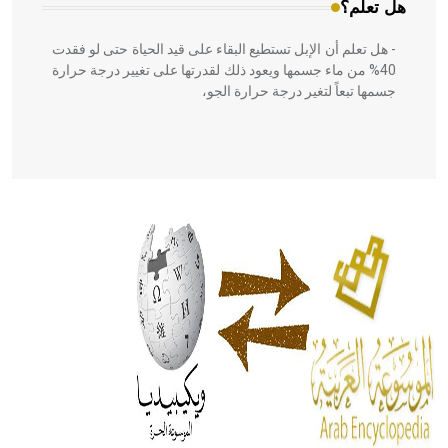
هل تعلم؟
- هل تعلم أن الإبل تستطيع البقاء على قيد الحياة حتى لو فقدت
40% من ماء جسمها ويعود ذلك لقدرتها على تغيير درجة حرارة
جسمها تبعاً لتغير درجة حرارة الجو،
- هل تعلم أن أبقراط كتب في الطب أربعة مؤلفات هي:
الحكم، الأدلة، تنظيم التغذية، ورسالته في جروح الرأس. ويعود
له الفضل بأنه حرر الطب من الدين والفلسفة.
- هل تعلم أن المرجان إفراز حيواني يتكون في البحر ويتركب
من مادة كربونات الكلسيوم، وهو أحمر أو شديد الحمرة وهو
أجود أنواعه، ويمتاز بكبر الحجم ويسمى الش