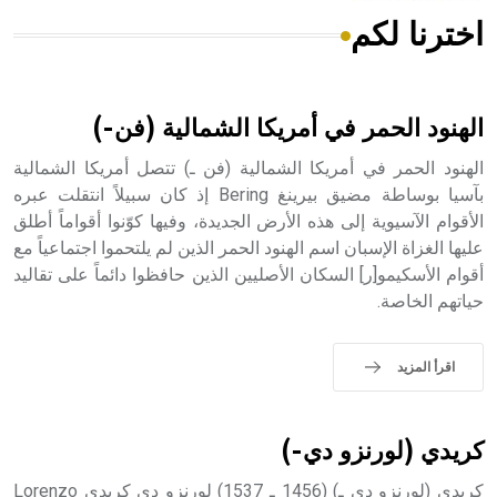
اخترنا لكم
هل تعلم أن الأبسيد كلمة فرنسية اللفظ تم اعتمادها مصطلحاً
أثرياً يستخدم في العمارة عموماً وفي العمارة الدينية الخاصة
بالكنائس خصوصاً، وفي الإنكليزية أب
الهنود الحمر في أمريكا الشمالية (فن-)
الهنود الحمر في أمريكا الشمالية (فن ـ) تتصل أمريكا الشمالية
بآسيا بوساطة مضيق بيرينغ Bering إذ كان سبيلاً انتقلت عبره
الأقوام الآسيوية إلى هذه الأرض الجديدة، وفيها كوّنوا أقواماً أطلق
- هل تعلم أن أبجر Abgar اسم معروف جيداً يعود إلى عدد من
الملوك الذين حكموا مدينة إديسا (الرها) من أبجر الأول وحتى
عليها الغزاة الإسبان اسم الهنود الحمر الذين لم يلتحموا اجتماعياً مع
التاسع، وهم ينتسبون إلى أسرة أوسروين
أقوام الأسكيمو[ر] السكان الأصليين الذين حافظوا دائماً على تقاليد
حياتهم الخاصة.
اقرأ المزيد
- هل تعلم أن الأبجدية الكنعانية تتألف من /22/ علامة كتابية
sign تكتب منفصلة غير متصلة، وتعتمد المبدأ الأكوروفوني،
حيث تقتصر القيمة الصوتية للعلامة الك
كريدي (لورنزو دي-)
كريدي (لورنزو دي ـ) (1456 ـ 1537) لورنزو دي كريدي Lorenzo