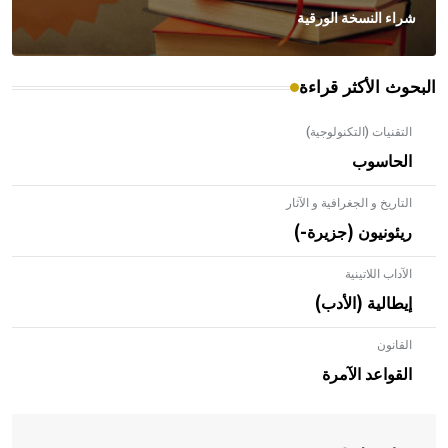
شراء النسخة الورقية
البحوث الأكثر قراءة
التقنيات (التكنولوجية)
الحاسوب
التاريخ و الجغرافية و الآثار
ريئونيون (جزيرة-)
الآداب اللاتينية
إيطالية (الأدب)
القانون
- هل تعلم أن الأبلق نوع من الفنون الهندسية التي ارتبطت
بالعمارة الإسلامية في بلاد الشام ومصر خاصة، حيث يحرص
القواعد الآمرة
المعمار على بناء مداميكه وخاصة في الواجهات