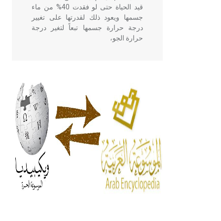
قيد الحياة حتى لو فقدت 40% من ماء
جسمها ويعود ذلك لقدرتها على تغيير
درجة حرارة جسمها تبعاً لتغير درجة
حرارة الجو،
- هل تعلم أن أبقراط كتب في الطب
أربعة مؤلفات هي: الحكم، الأدلة، تنظيم
التغذية، ورسالته في جروح الرأس.
ويعود له الفضل بأنه حرر الطب من
الدين والفلسفة.
- هل تعلم أن المرجان إفراز حيواني
يتكون في البحر ويتركب من مادة
كربونات الكلسيوم، وهو أحمر أو شديد
الحمرة وهو أجود أنواعه، ويمتاز بكبر
الحجم ويسمى الش
هل تعلم أن الأبسيد كلمة فرنسية اللفظ