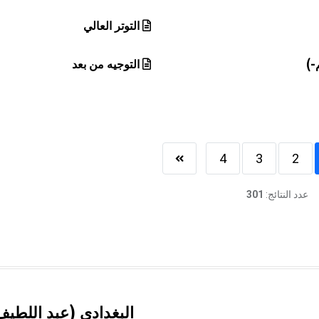
التوتر العالي
-)
التوجيه من بعد
4
3
2
عدد النتائج:
301
البغدادي (عبد اللطيف