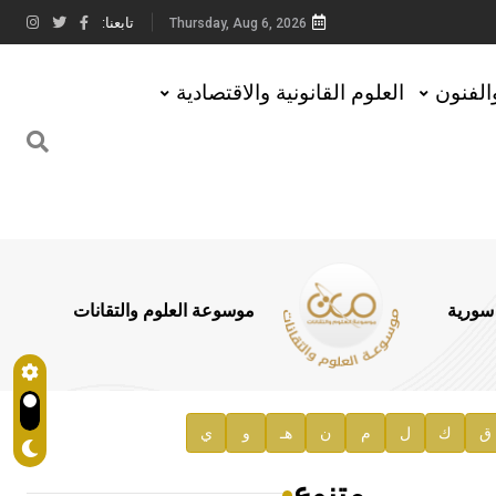
تابعنا:
Thursday, Aug 6, 2026
والفنون
العلوم القانونية والاقتصادية
 سورية
موسوعة العلوم والتقانات
ق
ك
ل
م
ن
هـ
و
ي
متنوع