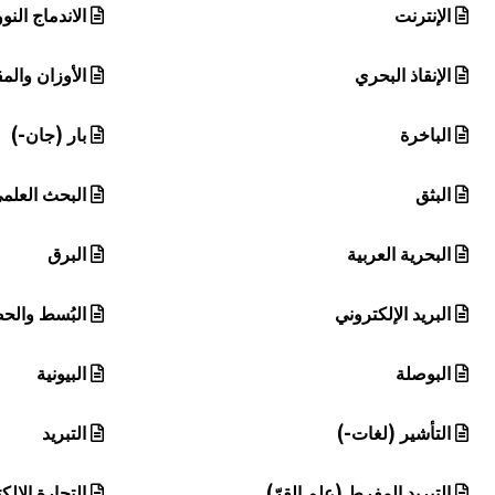
الإنترنت
الاندماج النو
الإنقاذ البحري
الأوزان والم
الباخرة
بار (جان-)
البثق
البحث العلم
البحرية العربية
البرق
البريد الإلكتروني
البُسط والح
البوصلة
البيونية
التأشير (لغات-)
التبريد
التبريد المفرط (علم القرّ)
التجارة الإلك