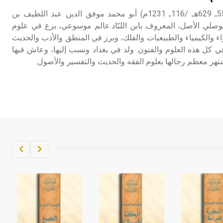
البغدادي (عبد اللطيف ـ) (557ـ 629هـ /116ـ 1231م) أبو محمد موفق الدين عبد اللطيف بن
صلي الأصل، المعروف بابن اللبّاد.عالم موسوعي، برع في علوم
ء والكيمياء والطبيعيات والفلك، وبرز في المنطق والأدب والحديث
ي كل هذه العلوم والفنون. ولد في بغداد ونسب إليها، وعاش فيها
تهر معظم رجالها بعلوم الفقه والحديث والتفسير والأصول.