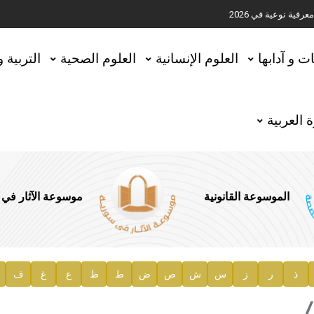
ية نوعية في 2026
تحقيق المخطوطات في العاصمة القطرية الدوحة
ات و آدابها
العلوم الإنسانية
العلوم الصحية
التربية 
 العربية
الموسوعة القانونية
موسوعة الآثار في
ذ
ر
ز
س
ش
ص
ض
ط
ظ
ع
غ
ف
ية