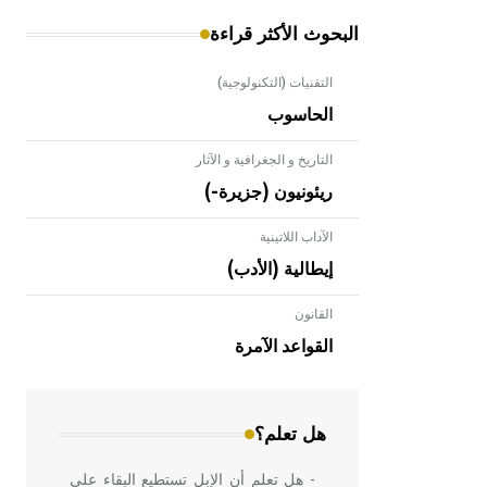
البحوث الأكثر قراءة
التقنيات (التكنولوجية)
الحاسوب
التاريخ و الجغرافية و الآثار
ريئونيون (جزيرة-)
الآداب اللاتينية
إيطالية (الأدب)
القانون
- هل تعلم أن الأبلق نوع من الفنون
الهندسية التي ارتبطت بالعمارة الإسلامية
القواعد الآمرة
في بلاد الشام ومصر خاصة، حيث يحرص
المعمار على بناء مداميكه وخاصة في
الواجهات
هل تعلم؟
- هل تعلم أن الإبل تستطيع البقاء على