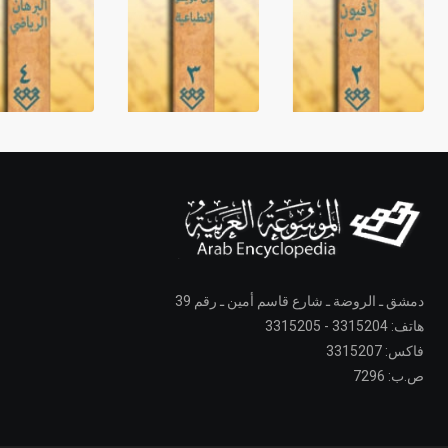
دمشق ـ الروضة ـ شارع قاسم أمين ـ رقم 39
هاتف: 3315204 - 3315205
فاكس: 3315207
ص.ب: 7296