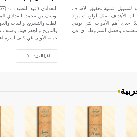
لة لتسهيل عملية تحقيق الأهداف
تلك الأهداف تمثل أولويات يراد
يوسف بن محمد البغدادي المو
إليها، فإن السياسة الاقتصادية economic policy تعدّ إحدى أهم الأدوات التي يؤدي
الطب والتشريح والنبات والدوا
المعتمدة بأفضل الشروط، أي في
والتاريخ والجغرافية، وصنف ف
حياته الأولى في كنف أسرة اش
اقرأ المزيد
ربية