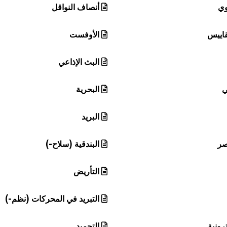
وي
أنصاف النواقل
قاييس
الأوفست
البث الإذاعي
ي
البحرية
البريد
صر
البندقية (سلاح-)
التأريض
التبريد في المحركات (نظم-)
ترونية
التجميد