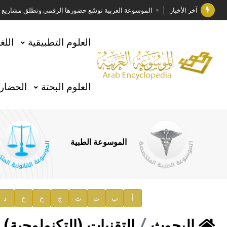
آخر الأخبار
الموسوعة العربية توسّع حضورها الرقمي وتطلق مشاريع معرف
فوز الأستاذ الدكتور وليد محمد السراقبي بجائزة كتارا ل
العلوم التطبيقية
اللغ
جائزة مجمع الملك سلمان العالمي للغة العربية 2025
الأستاذ إياد خالد الطباع مدير عام لهيئة الموسوعة العربية
العلوم البحتة
الحضارة
السيد محمد ياسين صالح وزيرا للثقافة
صدور المجلد الثامن من موسوعة الآثار في سورية
توصيات مجلس الإدارة
الموسوعة الطبية
صدور المجلد السابع من موسوعة الآثار في سورية
صدور المجلد الثامن عشر من الموسوعة الطبية
إعلان..
أ
ب
ت
ث
ج
ح
خ
د
دار الفكر الموزع الحصري لمنشورات هيئة الموسوعة العرب
البحوث
التقنيات (التكنولوجية)