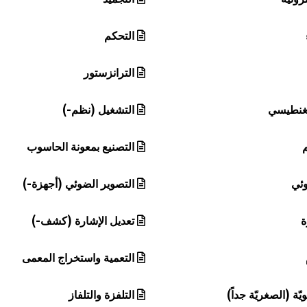
التحكم
الترانزستور
مغنطيسي
التشغيل (نظم-)
التصنيع بمعونة الحاسوب
وئي
التصوير الضوئي (أجهزة-)
ة
تعديل الإشارة (كشف-)
التعمية واستخراج المعمى
ويّة (الصغريّة جداً)
التلفزة والتلفاز