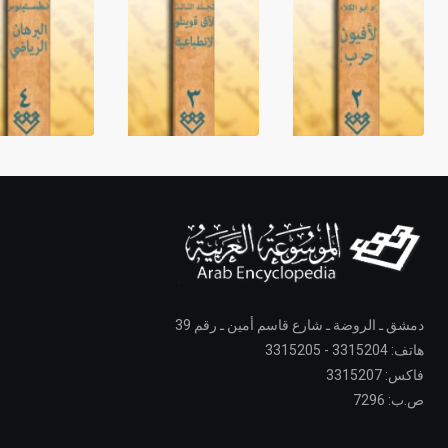
دمشق ـ الروضة ـ شارع قاسم أمين ـ رقم 39
هاتف: 3315204 - 3315205
فاكس: 3315207
ص.ب: 7296