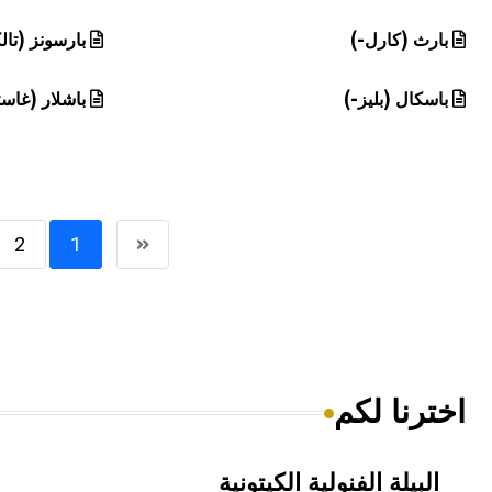
بارث (كارل-)
بارسونز (تا
باسكال (بليز-)
باشلار (غاس
2
1
اخترنا لكم
البيلة الفنولية الكيتونية