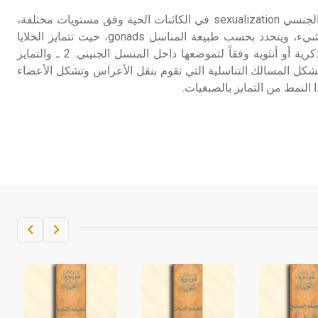
التمايز الجنسي يظهر التمايز الجنسي sexualization في الكائنات الحية وفق مستويات مختلفة،
هي: 1 ـ التمايز الجنسي المنشيء، ويتحدد بحسب طبيعة المناسل gonads، حيث تتمايز الخلايا
المنشئة الأولية إلى أعراس ذكرية أو أنثوية وفقاً لتموضعها داخل المنسل الجنيني. 2 ـ والتمايز
شكل المسالك التناسلية التي تقوم بنقل الأعراس وتشكل الأعضاء
ا النمط من التمايز بالصبغيات.