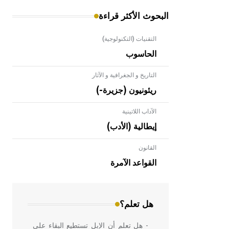
البحوث الأكثر قراءة
التقنيات (التكنولوجية)
الحاسوب
التاريخ و الجغرافية و الآثار
ريئونيون (جزيرة-)
الآداب اللاتينية
إيطالية (الأدب)
القانون
- هل تعلم أن الأبلق نوع من الفنون
الهندسية التي ارتبطت بالعمارة الإسلامية
القواعد الآمرة
في بلاد الشام ومصر خاصة، حيث يحرص
المعمار على بناء مداميكه وخاصة في
الواجهات
هل تعلم؟
- هل تعلم أن الإبل تستطيع البقاء على