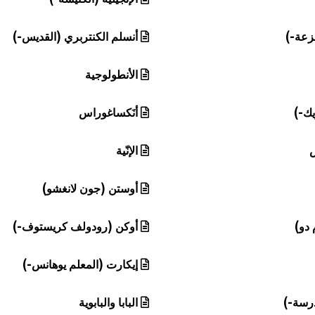
نزعة-)
أنسلم الكنتربري (القديس-)
الأنطولوجية
يك-)
أنَكساغوراس
الإنّية
أوستن (جون لانغشو)
 دو)
أوكن (رودولف كريستوف-)
إيكارت (المعلم يوهانس-)
درسة-)
البابا والبابوية