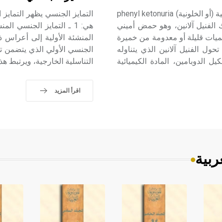
البيلة الفنولية الكيتونية التعريف والأسباب البيلة الفنولية الكيتونية (أو الخلونية) phenyl ketonuria
الفنيل آلانين، وهو حمض أميني
ميات قليلة أو معدومة من خميرة
دروكسيلاز phenyl alanine hydroxylase، التي تحول الفنيل آلانين الذي يتناوله
الجنسي الأولي الذي يتضمن ت
ل الدوبامين، المادة الكيميائية
التناسلية الخارجية، ويرتبط هذ
اقرأ المزيد
ربية