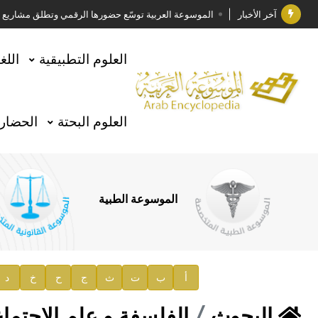
آخر الأخبار
الموسوعة العربية توسّع حضورها الرقمي وتطلق مشاريع معرف
فوز الأستاذ الدكتور وليد محمد السراقبي بجائزة كتارا ل
العلوم التطبيقية
اللغ
جائزة مجمع الملك سلمان العالمي للغة العربية 2025
الأستاذ إياد خالد الطباع مدير عام لهيئة الموسوعة العربية
العلوم البحتة
الحضارة
السيد محمد ياسين صالح وزيرا للثقافة
صدور المجلد الثامن من موسوعة الآثار في سورية
توصيات مجلس الإدارة
الموسوعة الطبية
صدور المجلد السابع من موسوعة الآثار في سورية
صدور المجلد الثامن عشر من الموسوعة الطبية
إعلان..
أ
ب
ت
ث
ج
ح
خ
د
دار الفكر الموزع الحصري لمنشورات هيئة الموسوعة العرب
البحوث
الفلسفة و علم الاجتماع 