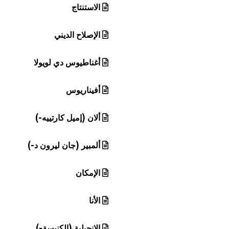
الاستنتاج
الإصلاح الديني
أغناطيوس دي لويولا
أفيناريوس
ألان (إميل كارتييه-)
ألمبير (جان ليرون د-)
الإمكان
الأنا
الإنجيلية (الكنيسة-)