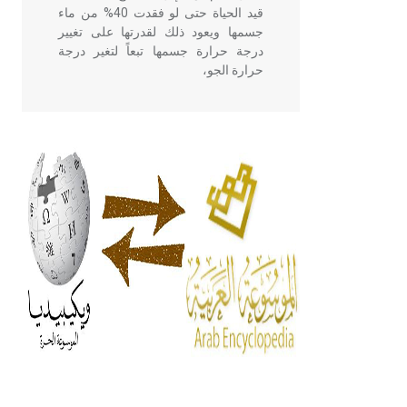
قيد الحياة حتى لو فقدت 40% من ماء
جسمها ويعود ذلك لقدرتها على تغيير
درجة حرارة جسمها تبعاً لتغير درجة
حرارة الجو،
- هل تعلم أن أبقراط كتب في الطب
أربعة مؤلفات هي: الحكم، الأدلة، تنظيم
التغذية، ورسالته في جروح الرأس.
ويعود له الفضل بأنه حرر الطب من
الدين والفلسفة.
- هل تعلم أن المرجان إفراز حيواني
يتكون في البحر ويتركب من مادة
كربونات الكلسيوم، وهو أحمر أو شديد
الحمرة وهو أجود أنواعه، ويمتاز بكبر
الحجم ويسمى الش
هل تعلم أن الأبسيد كلمة فرنسية اللفظ