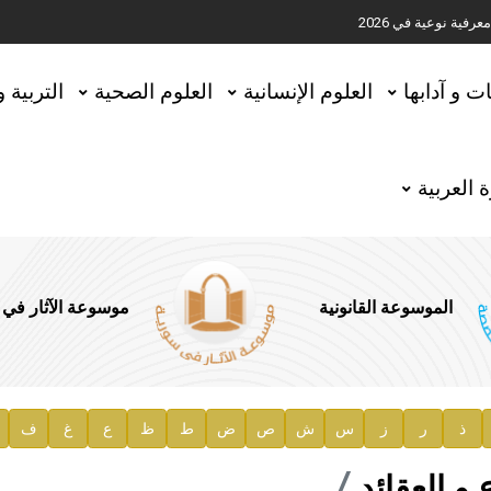
ية نوعية في 2026
تحقيق المخطوطات في العاصمة القطرية الدوحة
ات و آدابها
العلوم الإنسانية
العلوم الصحية
التربية 
 العربية
الموسوعة القانونية
موسوعة الآثار في
ذ
ر
ز
س
ش
ص
ض
ط
ظ
ع
غ
ف
ية
و العقائد