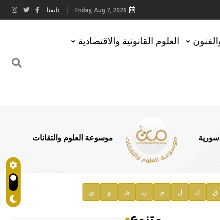
تابعنا:
Friday, Aug 7, 2026
والفنون
العلوم القانونية والاقتصادية
 سورية
موسوعة العلوم والتقانات
ق
ك
ل
م
ن
هـ
و
ي
متنوع