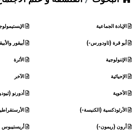
هيئة الموسوعة العربية تطلق موسوعات جديدة في عام 2026
الإبادة الجماعية
الإبستيمولوج
أبو قرة (ثاودورس-)
أبيقور والأبي
الإتنولوجية
الأثرة
الإحيائية
الآخر
الأخوية
أدورنو (ثيودو
الأرثوذكسية (الكنيسة-)
الأرستقراطي
أرون (ريمون-)
أريستيبوس