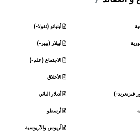
ية
أبنيانو (نقولا-)
قورية
أبيلار (بيير-)
الاجتماع (علم-)
الأخلاق
ر فيزنغرند-)
أديلار الباثي
ة
أرسطو
آريوس والآريوسية