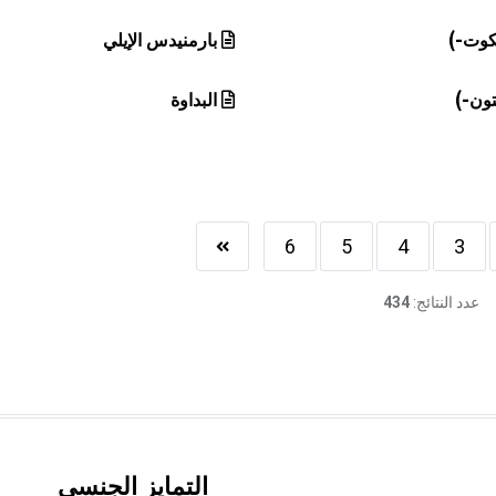
لكوت-)
بارمنيدس الإيلي
تون-)
البداوة
6
5
4
3
عدد النتائج:
434
التمايز الجنسي