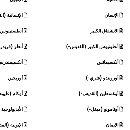
الإنسان
الإنسانية (ال
الانشقاق الكبير
أنطستينوس
أنطونيوس الكبير (القديس-)
أنغلز (فريدر
أنكسيمانس
أنكسيمندرس
أوروبندو (شري-)
أوريجين
أوغسطين (القديس-)
أوكام (غليوم
أونامونو (ميغل-)
الأيديولوجية
الإيمان
الإيونية (الم