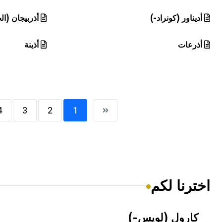
أديناور (كونراد-)
أذربيجان (ال
أذرعات
أذينة
4
3
2
1
اخترنا لكم
كارول (لويس-)