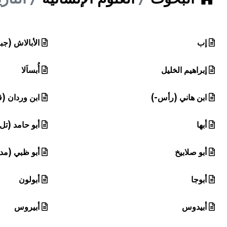
هيئة الموسوعة العربية تطلق موسوعات جديدة في عام 2026
إب
الأبالاش (جب
إبراهيم الخليل
أُبساَلا
ابن هاني (رأس-)
ابن وردان (
أبها
أبو حامد (تل
أبو صلابيخ
أبو ظبي (مدي
أبوجا
أبولون
أبيدوس
أبيروس