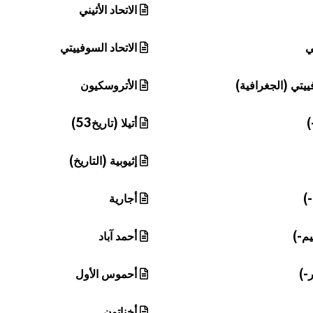
الاتحاد الأثيني
ي
الاتحاد السوفييتي
فييتي (الجغرافية)
الأتروسكيون
)
أتيلا (تاريخ53)
إثيوبية (التاريخ)
-)
أجارية
يم-)
أحمد آباد
ر-)
أحموس الأول
أخناتون