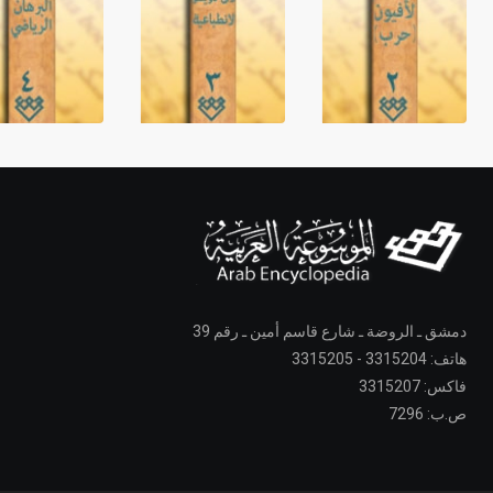
دمشق ـ الروضة ـ شارع قاسم أمين ـ رقم 39
هاتف: 3315204 - 3315205
فاكس: 3315207
ص.ب: 7296