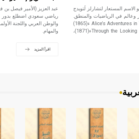
 (لويس ـ) (1832 ـ 1898) لويس كارول Lewis Carroll هو الاسم المستعار لتشارلز لَتويدج
 مصور وروائي وشاعر وعالم في الرياضيات والمنطق.
رياضي سعودي اضطلع بدور مهم
اشتهر بروايته «مغامرات أليس في بلاد العجائب» Alice’s Adventures in Wonderland ء(1865)
التي كتبها للأطفال، والرواية الملحقة بها «في المرآة» Through the Looking Glassء(1871)،
والمهام.
اقرأ المزيد
ربية