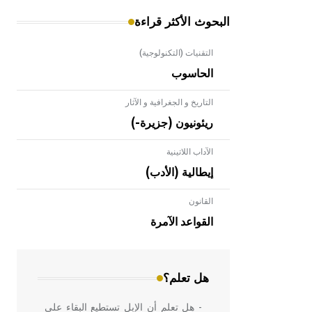
البحوث الأكثر قراءة
التقنيات (التكنولوجية)
الحاسوب
التاريخ و الجغرافية و الآثار
ريئونيون (جزيرة-)
الآداب اللاتينية
إيطالية (الأدب)
القانون
- هل تعلم أن الأبلق نوع من الفنون
الهندسية التي ارتبطت بالعمارة الإسلامية
القواعد الآمرة
في بلاد الشام ومصر خاصة، حيث يحرص
المعمار على بناء مداميكه وخاصة في
الواجهات
هل تعلم؟
- هل تعلم أن الإبل تستطيع البقاء على