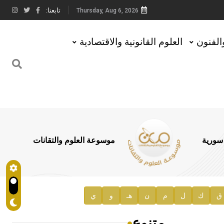
تابعنا:
Thursday, Aug 6, 2026
والفنون
العلوم القانونية والاقتصادية
 سورية
موسوعة العلوم والتقانات
ق
ك
ل
م
ن
هـ
و
ي
متنوع