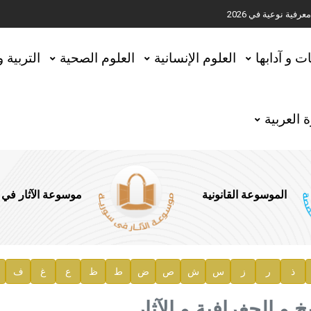
ية نوعية في 2026
تحقيق المخطوطات في العاصمة القطرية الدوحة
ات و آدابها
العلوم الإنسانية
العلوم الصحية
التربية 
 العربية
الموسوعة القانونية
موسوعة الآثار في
ذ
ر
ز
س
ش
ص
ض
ط
ظ
ع
غ
ف
ية
يخ و الجغرافية و الآثار