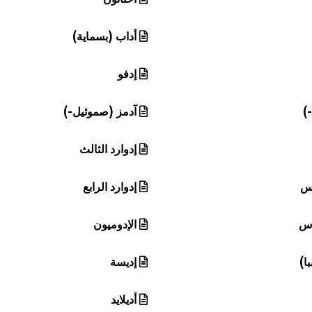
أداب (بسماية)
إدفو
)
آدمز (صموئيل-)
إدوارد الثالث
مس
إدوارد الرابع
دس
الإدوميون
با)
إديسة
أديلايد