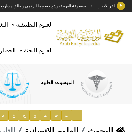
آخر الأخبار
الموسوعة العربية توسّع حضورها الرقمي وتطلق مشاريع معرف
فوز الأستاذ الدكتور وليد محمد السراقبي بجائزة كتارا ل
العلوم التطبيقية
اللغ
جائزة مجمع الملك سلمان العالمي للغة العربية 2025
الأستاذ إياد خالد الطباع مدير عام لهيئة الموسوعة العربية
العلوم البحتة
الحضارة
السيد محمد ياسين صالح وزيرا للثقافة
صدور المجلد الثامن من موسوعة الآثار في سورية
توصيات مجلس الإدارة
الموسوعة الطبية
صدور المجلد السابع من موسوعة الآثار في سورية
صدور المجلد الثامن عشر من الموسوعة الطبية
إعلان..
أ
ب
ت
ث
ج
ح
خ
د
دار الفكر الموزع الحصري لمنشورات هيئة الموسوعة العرب
البحوث
العلوم الإنسانية
التار