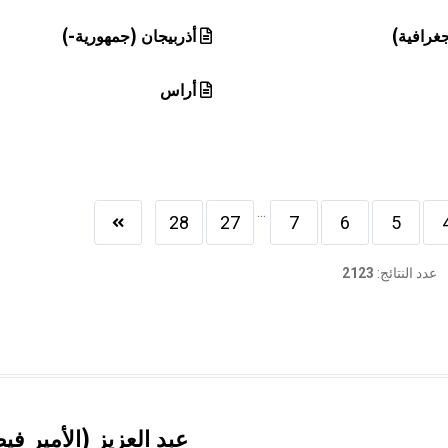
جغرافية)
أذربيجان (جمهورية-)
أراس
...
28
27
7
6
5
عدد النتائج:
2123
عبد العزيز (الأمير في