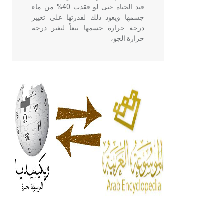
قيد الحياة حتى لو فقدت 40% من ماء
جسمها ويعود ذلك لقدرتها على تغيير
درجة حرارة جسمها تبعاً لتغير درجة
حرارة الجو،
- هل تعلم أن أبقراط كتب في الطب
أربعة مؤلفات هي: الحكم، الأدلة، تنظيم
التغذية، ورسالته في جروح الرأس.
ويعود له الفضل بأنه حرر الطب من
الدين والفلسفة.
- هل تعلم أن المرجان إفراز حيواني
يتكون في البحر ويتركب من مادة
كربونات الكلسيوم، وهو أحمر أو شديد
الحمرة وهو أجود أنواعه، ويمتاز بكبر
الحجم ويسمى الش
هل تعلم أن الأبسيد كلمة فرنسية اللفظ