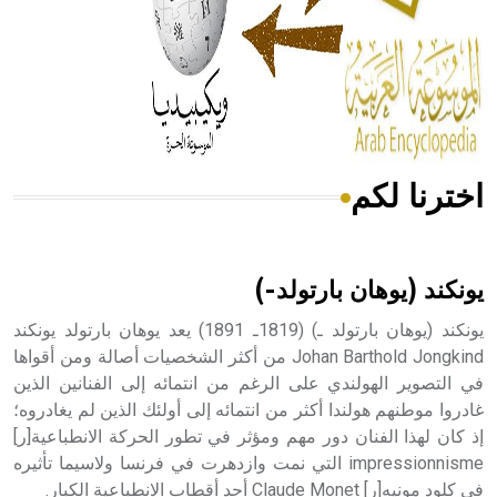
- هل تعلم أن المرجان إفراز حيواني يتكون في البحر ويتركب
من مادة كربونات الكلسيوم، وهو أحمر أو شديد الحمرة وهو
أجود أنواعه، ويمتاز بكبر الحجم ويسمى الش
اخترنا لكم
هل تعلم أن الأبسيد كلمة فرنسية اللفظ تم اعتمادها مصطلحاً
أثرياً يستخدم في العمارة عموماً وفي العمارة الدينية الخاصة
بالكنائس خصوصاً، وفي الإنكليزية أب
يونكند (يوهان بارتولد-)
يونكند (يوهان بارتولد ـ) (1819ـ 1891) يعد يوهان بارتولد يونكند
Johan Barthold Jongkind من أكثر الشخصيات أصالة ومن أقواها
في التصوير الهولندي على الرغم من انتمائه إلى الفنانين الذين
- هل تعلم أن أبجر Abgar اسم معروف جيداً يعود إلى عدد من
الملوك الذين حكموا مدينة إديسا (الرها) من أبجر الأول وحتى
غادروا موطنهم هولندا أكثر من انتمائه إلى أولئك الذين لم يغادروه؛
التاسع، وهم ينتسبون إلى أسرة أوسروين
إذ كان لهذا الفنان دور مهم ومؤثر في تطور الحركة الانطباعية[ر]
impressionnisme التي نمت وازدهرت في فرنسا ولاسيما تأثيره
في كلود مونيه[ر] Claude Monet أحد أقطاب الانطباعية الكبار.