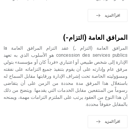
- هل تعلم أن الأبجدية الكنعانية تتألف من /22/ علامة كتابية
اقرأ المزيد
sign تكتب منفصلة غير متصلة، وتعتمد المبدأ الأكوروفوني،
حيث تقتصر القيمة الصوتية للعلامة الك
المرافق العامة (التزام-)
المرافق العامة (التزام ـ) عقد التزام المرافق العامة la
concession des services publics هو الأسلوب الذي به تعهد
الإدارة إلى شخص طبيعي أو اعتباري «فرداً كان أو مؤسسة» بتولي
مرفق عام وإدارته على أن يقوم بتنفيذ جميع التزاماته على نفقته
ومسؤوليته الخاصة تحت إشراف الإدارة ورقابتها مقابل السماح له
باستغلال هذا المرفق مدة محددة من الزمن على أن يتقاضى
رسوماً من المنتفعين مقابل الخدمات التي يقدمها. ويتضح من ذلك
أن هذا النوع من العقود يرتب على الملتزم التزامات مهمة، ويمنحه
بالمقابل حقوقاً محددة.
اقرأ المزيد