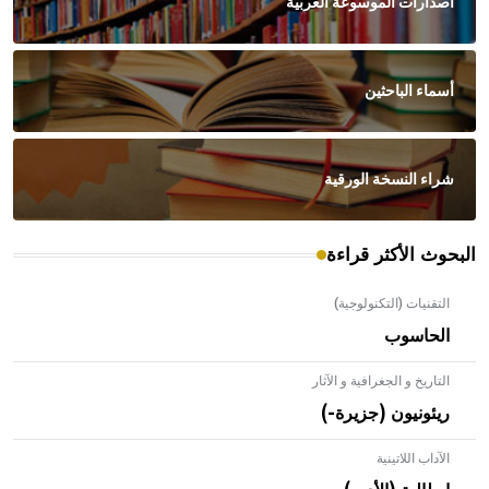
اصدارات الموسوعة العربية
أسماء الباحثين
شراء النسخة الورقية
البحوث الأكثر قراءة
التقنيات (التكنولوجية)
الحاسوب
التاريخ و الجغرافية و الآثار
ريئونيون (جزيرة-)
الآداب اللاتينية