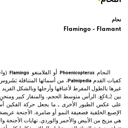
هيئة الموسوعة العربية تطلق موسوعات جديدة في عام 2026
نحام
Flamingo - Flamant
النحام
أو الفلامنغو
(واح
Flamingo
Phoenicopterus
كفيات القدم
، من أسمائها المتناقلة بَشَر
Palmipedia
بين 2ـ4كغ. الرأس متوسط الحجم، والمنقار كبير و
على عكس الطيور الأخرى ـ ما يجعل حركة الفكين أسهل
الإصبع الخلفية فضعيفة النمو أو ضامرة، الأجنحة عريضة 
هي مزيج من الأبيض والأحمر والوردي. نهايات الأجنحة وا