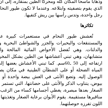
وذهاباً ماسحاً المكان كله ومحركاً الطين بمنقاره، إلى 
الذي يقوم بتصفيته وابتلاعه. وعندما لا تكون طيور الن
رجل واحدة، وتدس رأسها بين ريش كتفيها.
تكاثرها
تُعشش طيور النحام في مستعمرات كبيرة ع
والمستنقعات والبحيرات والجزر والشواطئ البحرية و
والدلتات. وهي تُفضل الأحواض المائية المالحة وال
متشابهان، وهي تبني أعشاشها من الطين بشكل المخ
ارتفاعه إلى 50 ـ60سم. كما تبني الأعشاش ب
المياه الضحلة أو على الشطآن الطينية في مكان ي
الوصول إليه. وتضع الأنثى في العش بيضة واحدة أو اثنت
بيوض، يتناوب الذكر والأنثى على حضانتها، التي تستمر 
الصغار بعدها مبصرة، يغطي أجسامها كساء من الزغب ا
مناقيرها مستقيمة. يقوم الأبوان برعاية الصغار وتغذيت
اللون تفرزه حوصلتهما.