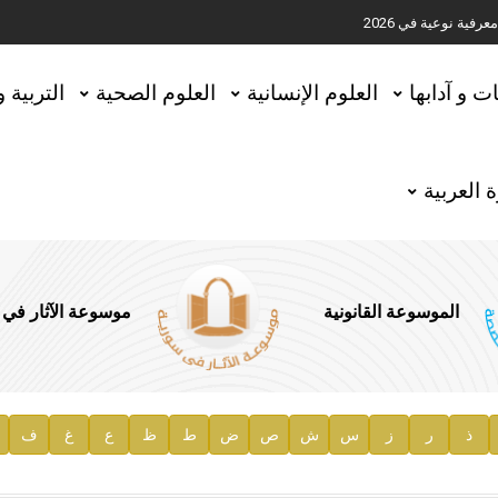
ية نوعية في 2026
تحقيق المخطوطات في العاصمة القطرية الدوحة
ات و آدابها
العلوم الإنسانية
العلوم الصحية
التربية 
 العربية
الموسوعة القانونية
موسوعة الآثار في
ذ
ر
ز
س
ش
ص
ض
ط
ظ
ع
غ
ف
ية