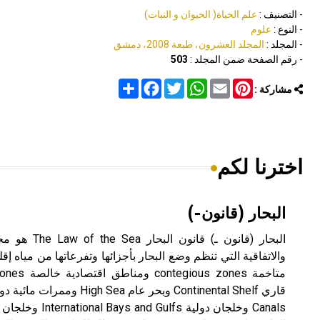
- التصنيف :
علم الحياة( الحيوان و النبات)
- النوع :
علوم
- المجلد :
المجلد العشرون، طبعة 2008، دمشق
- رقم الصفحة ضمن المجلد :
503
Share
Facebook
Twitter
WhatsApp
Email
Pinterest
مشاركة :
اخترنا لكم
البحار (قانون-)
البحار (قانون ـ
Canals وخلجان دولية