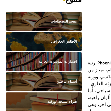
معجم المصطلحات
الأطلس الجغرافي
اصدارات الموسوعة العربية
رتبة
Phoeni
م، تمتاز من
غيرها بالطول المفرط لأعناقها وأرجلها وبالشكل الفريد لمناقيرها. جسمها كبير بحجم الإوزة، يراوح طوله بين 80ـ 145سم، ووزنه
أسماء الباحثين
ئه العلوي ـ
سباحي، أما
لوان زاهية،
شراء النسخة الورقية
لى آخر، وهي