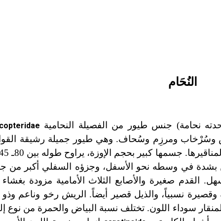
النُحَام
دته نحامة) جنس طيور من الفصيلة النحامية
copteridae
وس وسُرْخاب ومرزِم وسُحاف. وهي طيور جميلة رشيقة القوا
منحنٍ بشدة في وسطه نحو الأسفل، وجزؤه السفلي أكبر من جز
. القدم صغيرة والأصابع الثلاث الأمامية مزودة بغشاء 
وقصيرة نسبياً، والذيل قصير أيضاً. الريش رخو وناعم وذو أ
لمنقار سوداء اللون. تختلف نسبة البياض والحمرة من نوع إ