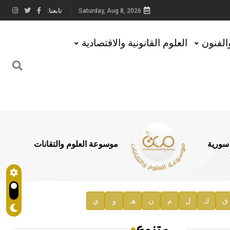
تابعنا:
Saturday, Aug 8, 2026
والفنون
العلوم القانونية والاقتصادية
 سورية
موسوعة العلوم والتقانات
ق
ك
ل
م
ن
هـ
و
ي
متنوع