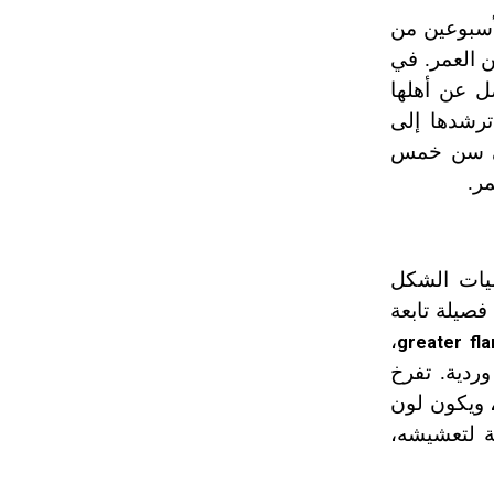
تم اعتمادها مصطلحاً أثرياً يستخدم في
اخ الأسبوعين من
العمارة عموماً وفي العمارة الدينية
ن العمر. في
الخاصة بالكنائس خصوصاً، وفي
ل عن أهلها
الإنكليزية أب
ترشدها إلى
 في سن خمس
- هل تعلم أن أبجر Abgar اسم معروف
ر.
جيداً يعود إلى عدد من الملوك الذين
حكموا مدينة إديسا (الرها) من أبجر الأول
وحتى التاسع، وهم ينتسبون إلى أسرة
أوسروين
ميات الشكل
فصيلة تابعة
- هل تعلم أن الأبجدية الكنعانية تتألف من
،
greater fl
/22/ علامة كتابية sign تكتب منفصلة
سلالة وردية. تفرخ
غير متصلة، وتعتمد المبدأ الأكوروفوني،
حيث تقتصر القيمة الصوتية للعلامة الك
، ويكون لون
ة لتعشيشه،