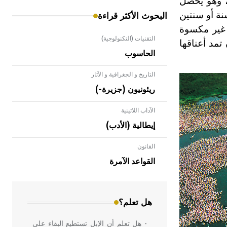
، وهو يحصل
نة أو سنتين
البحوث الأكثر قراءة
 غير مكسوة
التقنيات (التكنولوجية)
تمد أعناقها
الحاسوب
التاريخ و الجغرافية و الآثار
ريئونيون (جزيرة-)
الآداب اللاتينية
إيطالية (الأدب)
القانون
- هل تعلم أن الأبلق نوع من الفنون
الهندسية التي ارتبطت بالعمارة الإسلامية
القواعد الآمرة
في بلاد الشام ومصر خاصة، حيث يحرص
المعمار على بناء مداميكه وخاصة في
الواجهات
هل تعلم؟
- هل تعلم أن الإبل تستطيع البقاء على