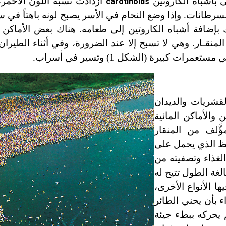
نى بأشباه الكاروتين
ازدادت نسبة اللون الأحمر
carotinoids
سرطانات. وإذا وضع النحام في الأسر يصبح لونه باهتاً في س
 بإضافة أشباه الكاروتين إلى طعامه. هناك بعض الأماكن
نقـار. وهي لا تسبح إلا عند الضرورة، وفي أثناء الطيران 
كبيرة (الشكل 1) وتسير في أسراب.
لقشريات والديدان
والأماكن المائية
َّلف من المنقار
ليظ الذي يحمل على
الغذاء وتصفيته من
الغة الطول تتيح له
 الأنواع الأخرى،
ء بأن يحني الطائر
 يحركه ببطء جيئة