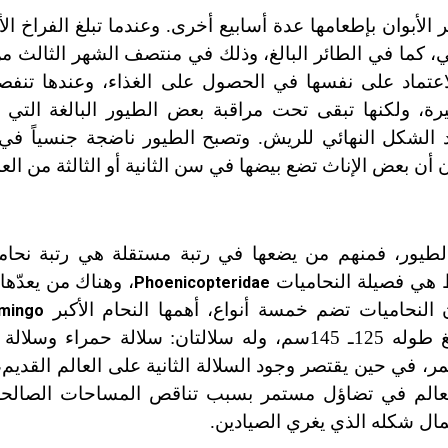
ة 5 ـ 8 أيام، ولكن يستمر الأبوان بإطعامها عدة أسابيع أخرى. وعندما تبلغ الفر
هائي، كما في الطائر البالغ، وذلك في منتصف الشهر الثالث م
لاعتماد على نفسها في الحصول على الغذاء، وعندها تنفص
ة، ولكنها تبقى تحت مراقبة بعض الطيور البالغة التي 
رد الشكل النهائي للريش. وتصبح الطيور ناضجة جنسياً
بعض الإناث تضع بيضها في سن الثانية أو الثالثة من العم
طيور، فمنهم من يضعها في رتبة مستقلة هي رتبة نحا
 هي فصيلة النحاميات
، وهناك من يعدّها 
Phoenicopteridae
 النحاميات تضم خمسة أنواع، أهمها النحام الأكبر
amingo
(الشكل 2)، ويبلغ طوله 125ـ 145سم، وله سلالتان: سلالة حمراء و
مر، في حين يقتصر وجود السلالة الثانية على العالم القديم
ي العالم في تضاؤل مستمر بسبب تناقص المساحات الصالح
مال شكله الذي يغري الصيادين.