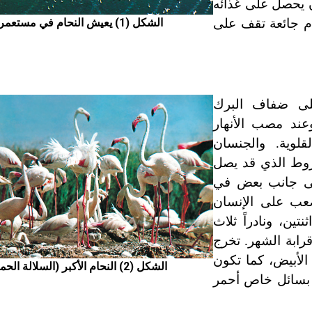
أن يحصل على غذائه
حام جائعة تقف على
الشكل (1) يعيش النحام في مستعمرات
لى ضفاف البرك
عند مصب الأنهار
قلوية. والجنسان
روط الذي قد يصل
عضها إلى جانب بعض في
صعب على الإنسان
ين، ونادراً ثلاث
قرابة الشهر. تخرج
لأبيض، كما تكون
الشكل (2) النحام الأكبر (السلالة الحمراء)
ها بسائل خاص أحمر