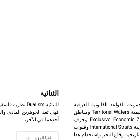
الثنائية
) قانون البحار The Law of the Sea هو مجموعة القواعد القانونية العرفية
الثنائية Dualism
والاتفاقية التي تنظم وضع البحار بأجزائها وتفرعاتها من مياه إقليمية Territorial Waters ومناطق
فهي تعد الجوهرين المادي وال
متاخمة contegious zones ومناطق اقتصادية خالصة Exclusive Economic Zones وجرف
أحدهما في الآخر،
قاري Continental Shelf وبحر عام High Sea وممرات مائية دولية International Straits وقنوات
 International Bays and Gulfs وخلجان تاريخية وقاع البحر واستخدام هذا
اقرأ المزيد