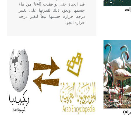
قيد الحياة حتى لو فقدت 40% من ماء
جسمها ويعود ذلك لقدرتها على تغيير
درجة حرارة جسمها تبعاً لتغير درجة
حرارة الجو،
- هل تعلم أن أبقراط كتب في الطب
أربعة مؤلفات هي: الحكم، الأدلة، تنظيم
التغذية، ورسالته في جروح الرأس.
ويعود له الفضل بأنه حرر الطب من
الدين والفلسفة.
- هل تعلم أن المرجان إفراز حيواني
يتكون في البحر ويتركب من مادة
كربونات الكلسيوم، وهو أحمر أو شديد
الحمرة وهو أجود أنواعه، ويمتاز بكبر
الحجم ويسمى الش
هل تعلم أن الأبسيد كلمة فرنسية اللفظ