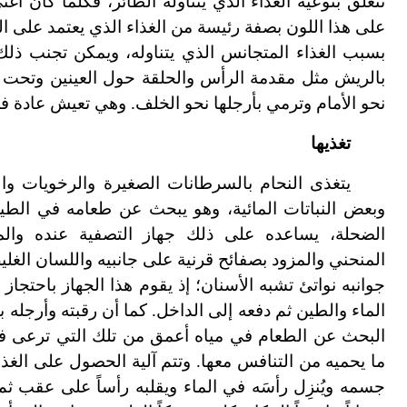
تتعلق بنوعية الغذاء الذي يتناوله الطائر، فكلما كان أغ
على هذا اللون بصفة رئيسة من الغذاء الذي يعتمد على ال
بسبب الغذاء المتجانس الذي يتناوله، ويمكن تجنب ذلك
بالريش مثل مقدمة الرأس والحلقة حول العينين وتحت الم
نحو الأمام وترمي بأرجلها نحو الخلف. وهي تعيش عادة في مستعمرات 
تغذيها
يتغذى النحام بالسرطانات الصغيرة والرخويات وا
وبعض النباتات المائية، وهو يبحث عن طعامه في الطين 
الضحلة، يساعده على ذلك جهاز التصفية عنده والمؤ
المنحني والمزود بصفائح قرنية على جانبيه واللسان الغ
جوانبه نواتئ تشبه الأسنان؛ إذ يقوم هذا الجهاز باحتجاز 
الماء والطين ثم دفعه إلى الداخل. كما أن رقبته وأرجله ب
البحث عن الطعام في مياه أعمق من تلك التي ترعى فيها
ما يحميه من التنافس معها. وتتم آلية الحصول على الغذا
جسمه ويُنزِل رأسَه في الماء ويقلبه رأساً على عقب ثم