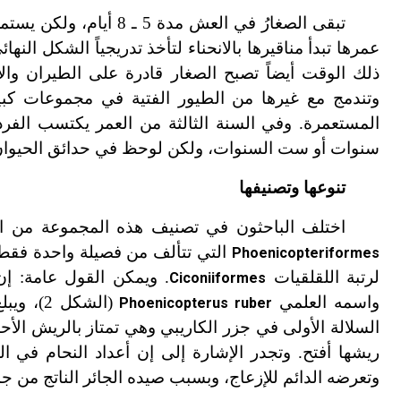
تبقى الصغارُ في العش مد
عمرها تبدأ مناقيرها بالانحناء لتأخذ تدريجياً الشكل الن
ذلك الوقت أيضاً تصبح الصغار قادرة على الطيران وا
وتندمج مع غيرها من الطيور الفتية في مجموعات كبير
المستعمرة. وفي السنة الثالثة من العمر يكتسب الف
سنوات أو ست السنوات، ولكن لوحظ في حدائق الحيوان أن 
تنوعها وتصنيفها
اختلف الباحثون في تصنيف هذه المجموعة من ال
التي تتألف من فصيلة واحدة فقط
Phoenicopteriformes
لرتبة اللقلقيات
. ويمكن القول عامة: إن
Ciconiiformes
واسمه العلمي
Phoenicopterus ruber
السلالة الأولى في جزر الكاريبي وهي تمتاز بالريش الأح
ريشها أفتح. وتجدر الإشارة إلى إن أعداد النحام ف
وتعرضه الدائم للإزعاج، وبسبب صيده الجائر الناتج من ج