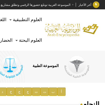
آخر الأخبار
الموسوعة العربية توسّع حضورها الرقمي وتطلق مشاريع معرف
فوز الأستاذ الدكتور وليد محمد السراقبي بجائزة كتارا ل
العلوم التطبيقية
اللغ
جائزة مجمع الملك سلمان العالمي للغة العربية 2025
الأستاذ إياد خالد الطباع مدير عام لهيئة الموسوعة العربية
العلوم البحتة
الحضارة
السيد محمد ياسين صالح وزيرا للثقافة
صدور المجلد الثامن من موسوعة الآثار في سورية
توصيات مجلس الإدارة
الموسوعة الطبية
صدور المجلد السابع من موسوعة الآثار في سورية
صدور المجلد الثامن عشر من الموسوعة الطبية
إعلان..
أ
ب
ت
ث
ج
ح
خ
د
دار الفكر الموزع الحصري لمنشورات هيئة الموسوعة العرب
النحام