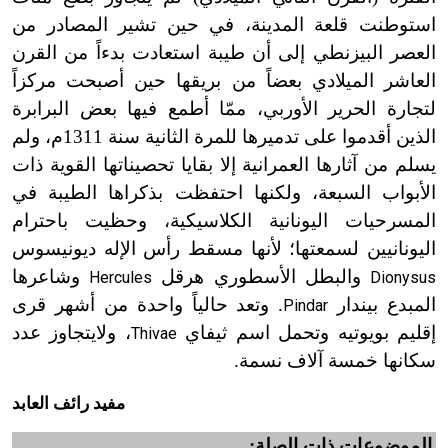
استوطنت قلعة المدينة، في حين تشير المصادر من
العصر البيزنطي إلى أن طيبة استعادت بدءاً من القرن
العاشر الميلادي بعضاً من بريقها حين أصبحت مركزاً
لتجارة الحرير الأوربي، ممّا أطمع فيها بعض البرابرة
الذين أقدموا على تدميرها للمرة الثانية سنة 1311م، ولم
يسلم من آثارها العمرانية إلا بقايا تحصيناتها القوية ذات
الأبواب السبعة، ولكنها احتفظت بذكراها الطيبة في
المسرحيات اليونانية الكلاسيكية، وحظيت باحترام
اليونانيين لسمعتها؛ لأنها مسقط رأس الإله ديونيسوس
والبطل الأسطوري هرقل
وشاعرها
Hercules
Dionysus
المبدع بيندار
. وتعد حالياً واحدة من أشهر قرى
Pindar
إقليم بويوتيه وتحمل اسم ثيفاي
، ولايتجاوز عدد
Thivae
سكانها خمسة آلاف نسمة.
مفيد رائف العابد
الموضوعات ذات الصلة: