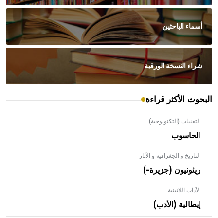
أسماء الباحثين
شراء النسخة الورقية
البحوث الأكثر قراءة
التقنيات (التكنولوجية)
الحاسوب
التاريخ و الجغرافية و الآثار
ريئونيون (جزيرة-)
الآداب اللاتينية
إيطالية (الأدب)