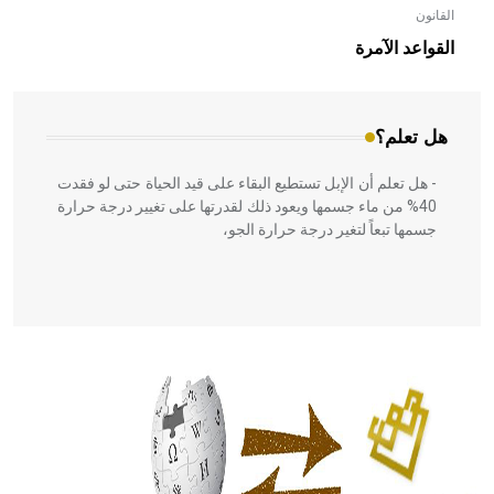
القانون
- هل تعلم أن الأبلق نوع من الفنون الهندسية التي ارتبطت
بالعمارة الإسلامية في بلاد الشام ومصر خاصة، حيث يحرص
القواعد الآمرة
المعمار على بناء مداميكه وخاصة في الواجهات
هل تعلم؟
- هل تعلم أن الإبل تستطيع البقاء على قيد الحياة حتى لو فقدت
40% من ماء جسمها ويعود ذلك لقدرتها على تغيير درجة حرارة
جسمها تبعاً لتغير درجة حرارة الجو،
- هل تعلم أن أبقراط كتب في الطب أربعة مؤلفات هي:
الحكم، الأدلة، تنظيم التغذية، ورسالته في جروح الرأس. ويعود
له الفضل بأنه حرر الطب من الدين والفلسفة.