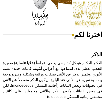
- هل تعلم أن المرجان إفراز حيواني يتكون في البحر ويتركب
من مادة كربونات الكلسيوم، وهو أحمر أو شديد الحمرة وهو
أجود أنواعه، ويمتاز بكبر الحجم ويسمى الش
اخترنا لكم
هل تعلم أن الأبسيد كلمة فرنسية اللفظ تم اعتمادها مصطلحاً
أثرياً يستخدم في العمارة عموماً وفي العمارة الدينية الخاصة
بالكنائس خصوصاً، وفي الإنكليزية أب
الذكر
الذَكـَر الذَكـَـر هو كل كائن حي يعطي أعراساً (خلايا تناسلية) صغيرة
الحجم، تعطي لدى اندماجها مع أعراس أنثوية، كائنات جديدة تشبه
الأبوين. ويتميز الذكر عن الأنثى بصفات وراثية وشكلية وفيزيولوجية
- هل تعلم أن أبجر Abgar اسم معروف جيداً يعود إلى عدد من
الملوك الذين حكموا مدينة إديسا (الرها) من أبجر الأول وحتى
ونفسية تميزه عن الأنثى عند البلوغ. ويكون الذكر منفصلاً عن الأنثى
التاسع، وهم ينتسبون إلى أسرة أوسروين
في الحيوانات وبعض النباتات (أحادية المسكن monoeceous)، لكن
في بعض النباتات يكون الذكر والأنثى محمولين على كائنين
مختلفين (ثنائية المسكن dioeceous).