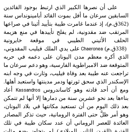
على أن نصرها الكبير الذي ارتبط بوجود القائدين
السابقين سرعان ما أفل بموت القائد أبامينونداس سنة
(362ق.م)، إذ عندما غامرت طيبة بتأييد أثينا في صراعها
المرتقب ضد مقدونية، لم يفلح تأييدها في منع هزيمة
الحلف الأثيني الطيبي في موقعة خايرونية
(338ق.م)
على يدي الملك فيليب المقدوني،
Chaeronea
الذي أكره معظم مدن اليونان على دعمه في حربه
المتوقعة ضد الامبراطوية الفارسية، وهو دعم سرعان ما
تراجعت عنه طيبة بعد وفاة فيليب، وثارت في وجه ابنه
الإسكندر الذي سحق ثورتها ودمر مدينتها واستعبد أهلها.
ومع أن أحد قادته وهو كاساندروس
أعاد
Kassandros
بناءها بعد نحو عشرين سنة من دمارها إلا أنها لم تتمكن
بعد ذلك اليوم من أن تستعيد مكانتها في بلاد اليونان،
وهو أمر ظلَّ حتى الفترة الرومانية، حيث تذكر المصادر
العائدة للعصر الروماني أن عدد سكان طيبة في تلك
الفترة (القرن الثاني الميلادي) لم يتجاوز بضع مئات