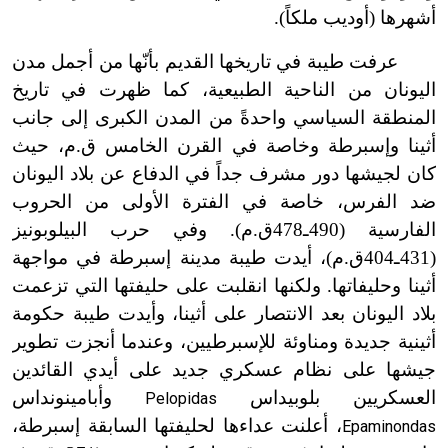
أشهرها (أوديب ملكاً).
عرفت طيبة في تاريخها القديم بأنّها من أجمل مدن
اليونان من الناحية الطبيعية، كما ظهرت في تاريخ
المنطقة السياسي واحدةً من المدن الكبرى إلى جانب
أثينا وإسبرطة وخاصة في القرن الخامس ق.م، حيث
كان لجيشها دور مشرف جداً في الدفاع عن بلاد اليونان
ضد الفرس، خاصة في الفترة الأولى من الحروب
الفارسية (490ـ478ق.م). وفي حرب البيلوبونيز
(431ـ404ق.م)، أيدت طيبة مدينة إسبرطة في مواجهة
أثينا وحليفاتها. ولكنها انقلبت على حليفتها التي تزعمت
بلاد اليونان بعد الانتصار على أثينا، وأيدت طيبة حكومة
أثينية جديدة ومناوئة للإسبرطيين، وعندما أنجزت تطوير
جيشها على نظام عسكري جديد على أيدي القائدين
العسكريين بلوبيداس
وأبامينونداس
Pelopidas
، أعلنت عداءها لحليفتها السابقة إسبرطة،
Epaminondas