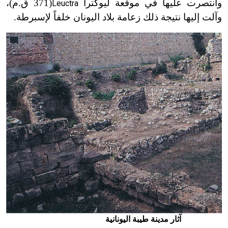
وانتصرت عليها في موقعة ليوكترا
(371 ق.م)،
Leuctra
وآلت إليها نتيجة ذلك زعامة بلاد اليونان خلفاً لإسبرطة.
آثار مدينة طيبة اليونانية