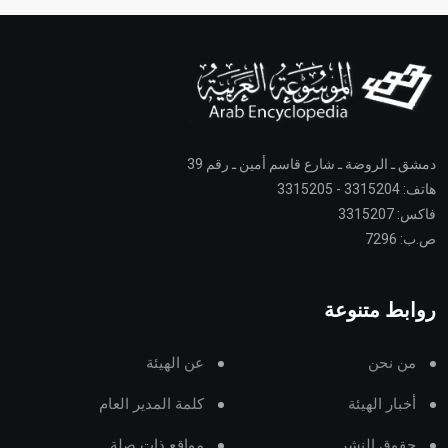
دمشق ـ الروضة ـ شارع قاسم أمين ـ رقم 39
هاتف: 3315204 - 3315205
فاكس: 3315207
ص.ب: 7296
روابط متنوعة
من نحن
عن الهيئة
أخبار الهيئة
كلمة المدير العام
حقوق النشر
مواقع ذات صلة