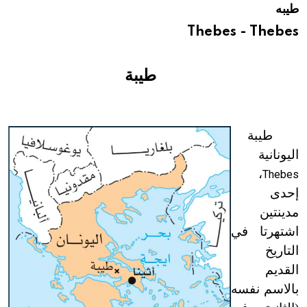
طيبه
هيئة الموسوعة العربية تطلق موسوعات جديدة في عام 2026
Thebes - Thebes
طيبة
طيبة
اليونانية
،
Thebes
إحدى
مدينتين
اشتهرتا في
التاريخ
القديم
بالاسم نفسه