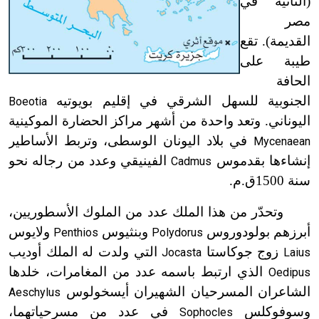
(الثانية في
مصر
القديمة). تقع
طيبة على
الحافة
الجنوبية للسهل الشرقي في إقليم بويوتيه
Boeotia
اليوناني. وتعد واحدة من أشهر مراكز الحضارة الموكينية
في بلاد اليونان الوسطى، وتربط الأساطير
Mycenaean
إنشاءها بقدموس
الفينيقي وعدد من رجاله نحو
Cadmus
سنة 1500ق.م.
وتحدّر من هذا الملك عدد من الملوك الأسطوريين،
أبرزهم بولودوروس
وبنثيوس
ولايوس
Penthios
Polydorus
زوج جوكاستا
التي ولدت له الملك أوديب
Jocasta
Laius
الذي ارتبط باسمه عدد من المغامرات، خلدها
Oedipus
الشاعران المسرحيان الشهيران أيسخولوس
Aeschylus
وسوفوكلس
في عدد من مسرحياتهما،
Sophocles