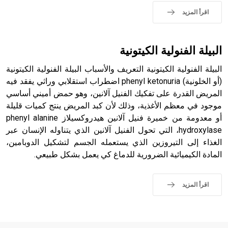
- هل تعلم أن الأبجدية الكنعانية تتألف من /22/ علامة كتابية
اقرأ المزيد
sign تكتب منفصلة غير متصلة، وتعتمد المبدأ الأكوروفوني،
حيث تقتصر القيمة الصوتية للعلامة الك
البيلة الفنولية الكيتونية
البيلة الفنولية الكيتونية التعريف والأسباب البيلة الفنولية الكيتونية
(أو الخلونية) phenyl ketonuria اضطراب استقلابي وراثي يفقد فيه
المريض القدرة على تفكيك الفنيل آلانين، وهو حمض أميني أساسي
موجود في معظم الأغذية، وذلك لأن كبد المريض ينتج كميات قليلة
أو معدومة من خميرة فنيل آلانين هيدروكسيلاز phenyl alanine
hydroxylase، التي تحول الفنيل آلانين الذي يتناوله الإنسان عبر
الغذاء إلى التيروزين الذي يستعمله الجسم لتشكيل الدوبامين،
المادة الكيميائية الضرورية للدماغ كي يعمل بشكل طبيعي.
اقرأ المزيد