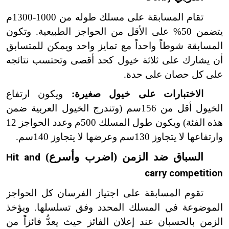
تقام المسابقة على مسلك طوله من 1000-1300م
يتضمن 50% على الأقل من الحواجز الطبيعية. وتكون
المسابقة شوطاً واحداً مع تمايز واحد ويمكن للمتسابق
أن يشارك على ثلاثة خيول كحد أقصى وتحتسب نتائجه
على كل حصان على حدة.
الاختبارات على خيول صغيرة:
ويكون ارتفاع
الخيول أقل من 156سم (وتندرج الخيول العربية ضمن
هذه الفئة) ويكون طول المسلك 500م وعدد الحواجز 12
وارتفاعها لا يتجاوز 130سم وعرضها لا يتجاوز 140سم.
السباق ضد الزمن (اضرب وأسرع)
Hit and
carry competition
تقوم المسابقة على اجتياز الفرسان كل الحواجز
الموضوعة في المسلك المحدد وفق تسلسلها. ويؤخذ
الزمن بالحسبان عند إعلان الفائز حيث يعدُّ فائزاً من