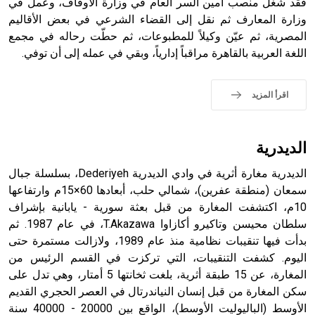
فقد شغل منصب أمين السر العام في وزارة الأوقاف، وعمل في
وزارة المعارف ثم نقل إلى القضاء الشرعي في بعض الأقاليم
المصرية، ثم عيّن وكيلاً للمطبوعات، ثم حطّت رحاله في مجمع
اللغة العربية بالقاهرة مراقباً إدارياً، وبقي في عمله إلى أن توفي.
- هل تعلم أن الأبجدية الكنعانية تتألف من /22/ علامة كتابية
sign تكتب منفصلة غير متصلة، وتعتمد المبدأ الأكوروفوني،
حيث تقتصر القيمة الصوتية للعلامة الك
اقرأ المزيد
الديدرية
الديدرية مغارة أثرية في وادي الديدرية Dederiyeh، بسلسلة جبال
سمعان (منطقة عفرين)، شمالي حلب، أبعادها 60×15م وارتفاعها
10م، اكتشفت المغارة من قبل بعثة سورية - يابانية بإشراف
سلطان محيسن وتاكيرو أكازاوا T.Akazawa، في عام 1987. ثم
بدأت فيها تنقيبات نظامية منذ عام 1989، ولازالت مستمرة حتى
اليوم. كشفت التنقيبات، التي تركزت في القسم الرئيس من
المغارة، عن 15 طبقة أثرية، بلغت ثخانتها 5 أمتار، وهي تدل على
سكن المغارة من قبل إنسان النياندرتال في العصر الحجري القديم
الأوسط (الباليوليت الأوسط)، الواقع بين 20000 - 40000 سنة