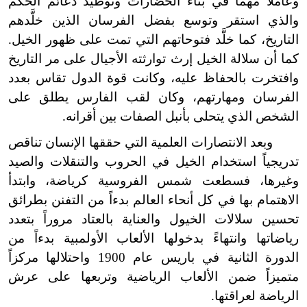
وعاملاً مهماً في بناء الحضارات وتوطيد دعائم الحكم
والذي استقر وتوسع بفضل الفرسان الذين خلَّدهم
التاريخ، كما خلَّد فتوحاتهم التي تمت على ظهور الخيل.
كما أن سلالة الخيل إرث توارثته الأجيال على مر التاريخ
وافتخرت بالحفاظ عليه، وكانت قوة الدول تقاس بعدد
الفرسان ومهارتهم، وكان لقب الفارس يطلق على
الشخص الذي يتحلى بأنبل الصفات بين أقرانه.
وبعد الانتصارات العلمية التي حققها الإنسان تناقص
تدريجياً استخدام الخيل في الحروب والتنقلات والصيد
وغيرها، فسطعت شمس الفروسية كرياضة، وابتدأ
الاهتمام بها في كل أنحاء العالم بدءاً من التفنن بطرائق
تحسين سلالات الخيول والعناية بالعتاد مروراً بتعدد
رياضاتها وانتهاءً بدخولها الألعاب الأولمبية بدءاً من
الدورة الثانية في باريس عام 1900 واحتلالها مركزاً
متميزاً ضمن الألعاب الرياضية وتربعها على عرش
الرياضة لعراقتها.