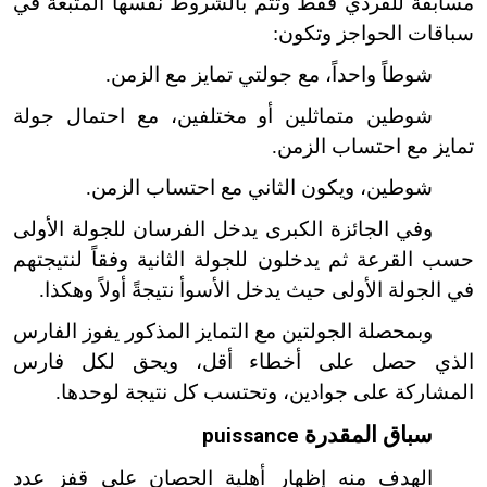
مسابقة للفردي فقط وتتم بالشروط نفسها المتبعة في
سباقات الحواجز وتكون:
شوطاً واحداً، مع جولتي تمايز مع الزمن.
شوطين متماثلين أو مختلفين، مع احتمال جولة
تمايز مع احتساب الزمن.
شوطين، ويكون الثاني مع احتساب الزمن.
وفي الجائزة الكبرى يدخل الفرسان للجولة الأولى
حسب القرعة ثم يدخلون للجولة الثانية وفقاً لنتيجتهم
في الجولة الأولى حيث يدخل الأسوأ نتيجةً أولاً وهكذا.
وبمحصلة الجولتين مع التمايز المذكور يفوز الفارس
الذي حصل على أخطاء أقل، ويحق لكل فارس
المشاركة على جوادين، وتحتسب كل نتيجة لوحدها.
سباق المقدرة
puissance
الهدف منه إظهار أهلية الحصان على قفز عدد