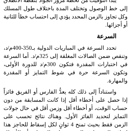
يبدأ التوقيت من لحظة مرور الجواد بنقطة الانطلاق
إلى خط الوصول وتختلف المدة باختلاف طول المسلك
وكل تجاوز بالزمن المحدد يؤدي إلى احتساب خطأ للثانية
أو أجزائها.
السرعة
تحدد السرعة في المباريات الدولية بـ350-400م/د،
وتنقص ضمن الصالات المغلقة إلى 325م/د. أما السرعة
في اختبارات المقدرة فتكون 300م/د للدورة الأولى،
وتكون السرعة حرة في شوط التمايز أو المقدرة
والمهارة.
واستناداً إلى ذلك كله يعدُّ الفارس أو الفريق فائزاً
إذا حصل على أخطاء أقل إذا كانت المسابقة من دون
حساب الوقت، أو أخطاء أقل وزمن أقل في حال جولات
التمايز لتحديد الفائز الأول. وهناك نتائج تحسب على
الزمن فقط بحيث تمنح 4 ثوانٍ لكل إسقاط للحاجز هذا