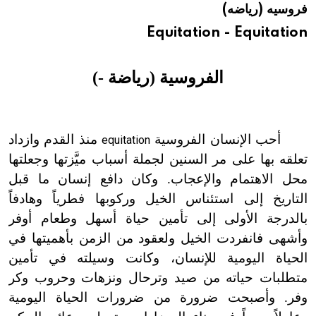
فروسيه (رياضه)
هيئة الموسوعة العربية تطلق موسوعات جديدة في عام 2026
Equitation - Equitation
الفروسية (رياضة -)
أحب الإنسان الفروسية
منذ القدم وازداد
equitation
تعلقه بها على مر السنين لجملة أسباب ميَّزتها وجعلتها
محل الاهتمام والإعجاب. وكان دافع إنسان ما قبل
التاريخ إلى استئناس الخيل وركوبها فطرياً وهادفاً
بالدرجة الأولى إلى تأمين حياة أسهل وطعام أوفر
وأشهى فانفردت الخيل ولعقود من الزمن بأهميتها في
الحياة اليومية للإنسان، وكانت وسيلته في تأمين
متطلبات حياته من صيد وترحال ونزهات وحروب وكر
وفر. وأصبحت ضرورة من ضرورات الحياة اليومية