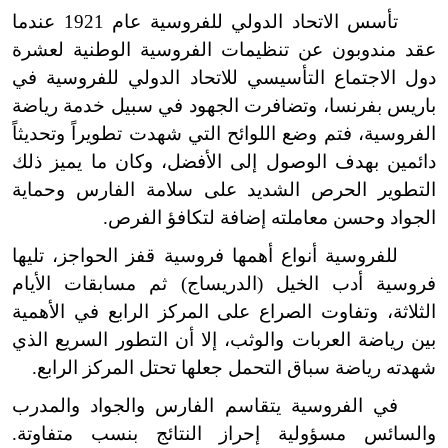
تأسس الاتحاد الدولي للفروسية عام 1921 عندما
عقد مندوبون عن تنظيمات الفروسية الوطنية لعشرة
دول الاجتماع التأسيسي للاتحاد الدولي للفروسية في
باريس بفرنسا، وتضافرت الجهود في سبيل خدمة رياضة
الفروسية، فتم وضع اللوائح التي شهدت تطويراً وتحديثاً
دائمين بهدف الوصول إلى الأفضل، وكان ما يميز ذلك
التطوير الحرص الشديد على سلامة الفارس وحماية
الجواد وحسن معاملته إضافة لتكافؤ الفرص.
للفروسية أنواع أهمها فروسية قفز الحواجز، تليها
فروسية أدب الخيل (الدريساج) ثم مسابقات الأيام
الثلاثة، وتفاوت الصراع على المركز الرابع في الأهمية
بين رياضة العربات والوثب، إلا أن التطور السريع الذي
شهدته رياضة سباق التحمل جعلها تحتل المركز الرابع.
في الفروسية يتقاسم الفارس والجواد والمدرب
والسائس مسؤولية إحراز النتائج بنسب متفاوتة.