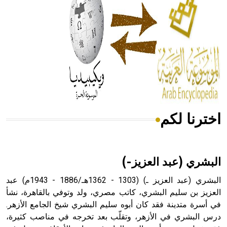
- هل تعلم أن المرجان إفراز حيواني يتكون في البحر ويتركب
من مادة كربونات الكلسيوم، وهو أحمر أو شديد الحمرة وهو
أجود أنواعه، ويمتاز بكبر الحجم ويسمى الش
اخترنا لكم
هل تعلم أن الأبسيد كلمة فرنسية اللفظ تم اعتمادها مصطلحاً
أثرياً يستخدم في العمارة عموماً وفي العمارة الدينية الخاصة
بالكنائس خصوصاً، وفي الإنكليزية أب
البشري (عبد العزيز-)
البشري (عبد العزيز ـ) (1303 - 1362هـ/1886 - 1943م) عبد
العزيز بن سليم البشري، كاتب مصري، ولد وتوفي بالقاهرة، نشأ
- هل تعلم أن أبجر Abgar اسم معروف جيداً يعود إلى عدد من
في أسرة متدينة فقد كان أبوه سليم البشري شيخ الجامع الأزهر.
الملوك الذين حكموا مدينة إديسا (الرها) من أبجر الأول وحتى
درس البشري في الأزهر، وتقلّب بعد تخرجه في مناصب كثيرة،
التاسع، وهم ينتسبون إلى أسرة أوسروين