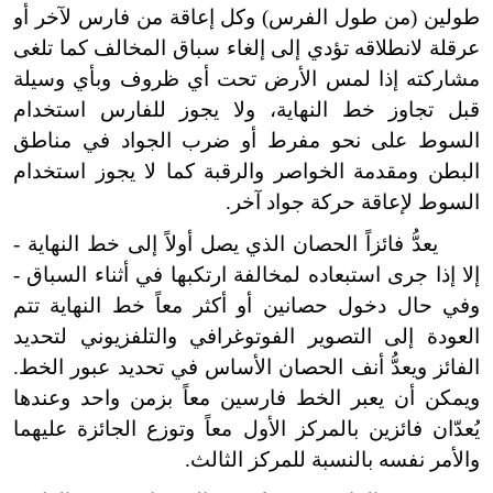
طولين (من طول الفرس) وكل إعاقة من فارس لآخر أو
عرقلة لانطلاقه تؤدي إلى إلغاء سباق المخالف كما تلغى
مشاركته إذا لمس الأرض تحت أي ظروف وبأي وسيلة
قبل تجاوز خط النهاية، ولا يجوز للفارس استخدام
السوط على نحو مفرط أو ضرب الجواد في مناطق
البطن ومقدمة الخواصر والرقبة كما لا يجوز استخدام
السوط لإعاقة حركة جواد آخر.
يعدُّ فائزاً الحصان الذي يصل أولاً إلى خط النهاية -
إلا إذا جرى استبعاده لمخالفة ارتكبها في أثناء السباق -
وفي حال دخول حصانين أو أكثر معاً خط النهاية تتم
العودة إلى التصوير الفوتوغرافي والتلفزيوني لتحديد
الفائز ويعدُّ أنف الحصان الأساس في تحديد عبور الخط.
ويمكن أن يعبر الخط فارسين معاً بزمن واحد وعندها
يُعدّان فائزين بالمركز الأول معاً وتوزع الجائزة عليهما
والأمر نفسه بالنسبة للمركز الثالث.