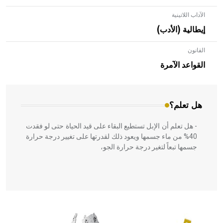
الآداب اللاتينية
إيطالية (الأدب)
- هل تعلم أن الأبلق نوع من الفنون الهندسية التي ارتبطت
القانون
بالعمارة الإسلامية في بلاد الشام ومصر خاصة، حيث يحرص
القواعد الآمرة
المعمار على بناء مداميكه وخاصة في الواجهات
هل تعلم؟
- هل تعلم أن الإبل تستطيع البقاء على قيد الحياة حتى لو فقدت
40% من ماء جسمها ويعود ذلك لقدرتها على تغيير درجة حرارة
جسمها تبعاً لتغير درجة حرارة الجو،
- هل تعلم أن أبقراط كتب في الطب أربعة مؤلفات هي:
الحكم، الأدلة، تنظيم التغذية، ورسالته في جروح الرأس. ويعود
له الفضل بأنه حرر الطب من الدين والفلسفة.