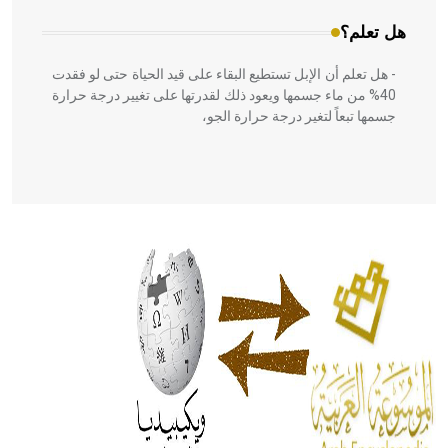
هل تعلم؟
- هل تعلم أن الإبل تستطيع البقاء على قيد الحياة حتى لو فقدت
40% من ماء جسمها ويعود ذلك لقدرتها على تغيير درجة حرارة
جسمها تبعاً لتغير درجة حرارة الجو،
- هل تعلم أن أبقراط كتب في الطب أربعة مؤلفات هي:
الحكم، الأدلة، تنظيم التغذية، ورسالته في جروح الرأس. ويعود
له الفضل بأنه حرر الطب من الدين والفلسفة.
- هل تعلم أن المرجان إفراز حيواني يتكون في البحر ويتركب
من مادة كربونات الكلسيوم، وهو أحمر أو شديد الحمرة وهو
أجود أنواعه، ويمتاز بكبر الحجم ويسمى الش