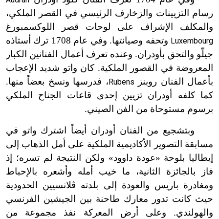
رسام التزيينات والزخارف الرئيسي في القصر الملكي،
والمكلف الإشراف على لوحات قصر اللوكسمبورغ
وتحفه وصيانتها. وفي عام 1708 ترك أستاذه
Luxembourg
جيلّو والتحق بأودران. وعنده تعرف أعمال الفنانين الكبار
المعروضة في القصور الملكية. كان واتو شديد الإعجاب
بأعمال الفنان روبنز
، فدرسها ونسخ بعضاً منها.
Rubens
كما كلفه أودران تزيين إحدى قاعات الجناح الملكي
برسوم مستوحاة من الفن الصيني.
وبتشجيع من الفنان أودران أيضاً اشترك واتو في
مسابقة التصوير الأكاديمية الملكية على أمل الذهاب إلى
إيطاليا بلوحة «عودة داوود» ولكن النتيجة لم تسره؛ إذ
فاز بالجائزة الثانية، ما خيب أمله وأشعره بالإحباط
ومغادرة باريس والعودة إلى بلدته ڤلانسيين الحدودية
حيث كانت تدور معارك طاحنة بين الجيشين الفرنسي
والهولندي. وعلى أرض المعركة نفذ مجموعة من