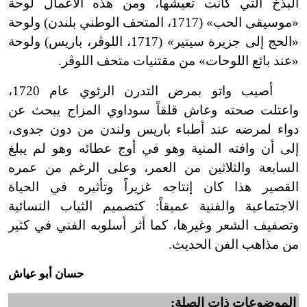
البذخ التي كانت تعيشها، ومن هذه الأعمال لوحة
«موسيقى الحب» (1717، المتحف الوطني بلندن) ولوحة
«الحج إلى جزيرة سيتير» (1717، اللوڤر، باريس) ولوحة
«عند بائع اللوحات» من مقتنيات متحف اللوڤر.
أصيب واتو بمرض التدرن الرئوي عام 1720،
واعتلت صحته وعاش قلقاً سوداوي المزاج يبحث عن
دواء لمرضه عند أطباء باريس ولندن من دون جدوى،
إلى أن وافته المنية وهو في أوج عطائه وهو لم يبلغ
السابعة والثلاثين من العمر، وعلى الرغم من عمره
القصير هذا كان إنتاجه غزيراً وتأثيره في الحياة
الاجتماعية والفنية عميقاً: كتصميم الثياب النسائية
وتصفيف الشعر وغيرها، كما أثر أسلوبه الفني في كثير
من مذاهب الفن الحديث.
حسان أبو عياش
الموضوعات ذات الصلة: