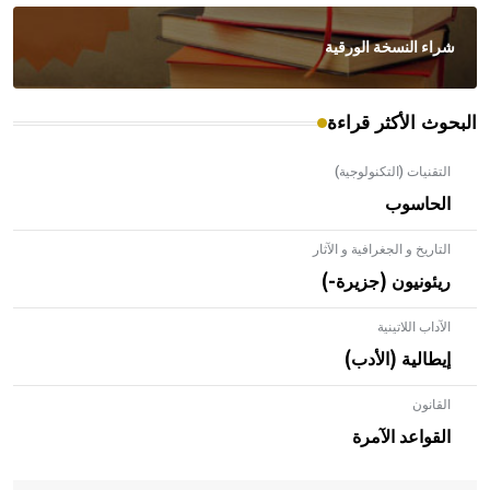
شراء النسخة الورقية
البحوث الأكثر قراءة
التقنيات (التكنولوجية)
الحاسوب
التاريخ و الجغرافية و الآثار
ريئونيون (جزيرة-)
الآداب اللاتينية
إيطالية (الأدب)
القانون
- هل تعلم أن الأبلق نوع من الفنون الهندسية التي ارتبطت
بالعمارة الإسلامية في بلاد الشام ومصر خاصة، حيث يحرص
القواعد الآمرة
المعمار على بناء مداميكه وخاصة في الواجهات