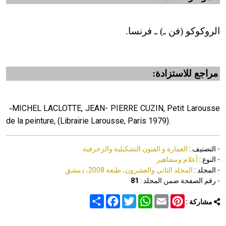
الروكوكو (فن ـ) ـ فرنسا.
مراجع للاستزادة:
-
MICHEL LACLOTTE, JEAN- PIERRE CUZIN, Petit Larousse
de la peinture, (Librairie Larousse, Paris 1979).
- التصنيف :
العمارة و الفنون التشكيلية والزخرفية
- النوع :
أعلام ومشاهير
- المجلد :
المجلد الثاني والعشرون، طبعة 2008، دمشق
- رقم الصفحة ضمن المجلد :
81
Share
Facebook
Twitter
WhatsApp
Email
Pinterest
مشاركة :