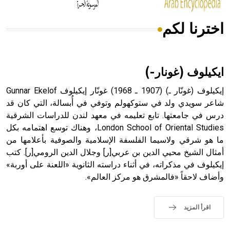
اخترنا لكم
هل تعلم أن الأبسيد كلمة فرنسية اللفظ تم اعتمادها مصطلحاً
أثرياً يستخدم في العمارة عموماً وفي العمارة الدينية الخاصة
بالكنائس خصوصاً، وفي الإنكليزية أب
ايكيلوف (غونار-)
إيكيلوف (غونّار ـ) (1907 ـ 1968) غونّار إيكيلوف Gunnar Ekelof
شاعر سويدي ولد في ستوكهولم وتوفي في أُبسالة، التي كان قد
درس في جامعتها. تابع تعليمه في معهد لندن للدراسات الشرقية
- هل تعلم أن أبجر Abgar اسم معروف جيداً يعود إلى عدد من
الملوك الذين حكموا مدينة إديسا (الرها) من أبجر الأول وحتى
London School of Oriental Studies، وهناك توسع اهتمامه بكل
التاسع، وهم ينتسبون إلى أسرة أوسروين
ما هو شرقي ولاسيما الفلسفة الإسلامية والصوفية بأعلامها من
أمثال الشيخ محيي الدين بن عربي[ر] وجلال الدين الرومي[ر]. كتب
إيكيلوف في مذكراته، في أثناء دراسته الثانوية «اللعنة على أوربة»
وأضاف لاحقاً «فالمشرق هو مركز العالم».
- هل تعلم أن الأبجدية الكنعانية تتألف من /22/ علامة كتابية
sign تكتب منفصلة غير متصلة، وتعتمد المبدأ الأكوروفوني،
اقرأ المزيد
حيث تقتصر القيمة الصوتية للعلامة الك