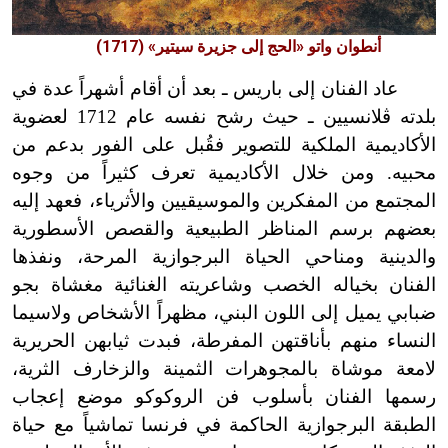
أنطوان واتو «الحج إلى جزيرة سيتير» (1717)
عاد الفنان إلى باريس ـ بعد أن أقام أشهراً عدة في
بلدته ڤلانسيين ـ حيث رشح نفسه عام 1712 لعضوية
الأكاديمية الملكية للتصوير فقُبل على الفور بدعم من
محبيه. ومن خلال الأكاديمية تعرف كثيراً من وجوه
المجتمع من المفكرين والموسيقيين والأثرياء، فعهد إليه
بعضهم برسم المناظر الطبيعية والقصص الأسطورية
والدينية ومناحي الحياة البرجوازية المرحة، ونفذها
الفنان بخياله الخصب وشاعريته الغنائية مغشاة بجو
ضبابي يميل إلى اللون البني، مظهراً الأشخاص ولاسيما
النساء منهم بأناقتهن المفرطة، فبدت ثيابهن الحريرية
لامعة موشاة بالمجوهرات الثمينة والزخارف الثرية،
رسمها الفنان بأسلوب فن الروكوكو موضع إعجاب
الطبقة البرجوازية الحاكمة في فرنسا تماشياً مع حياة