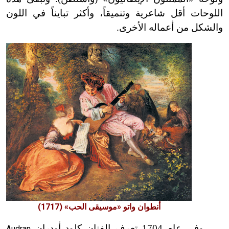
اللوحات أقل شاعرية وتنميقاً، وأكثر تبايناً في اللون
والشكل من أعماله الأخرى.
أنطوان واتو «موسيقى الحب» (1717)
وفي عام 1704 تعرف الفنان كلود أودران
Audran