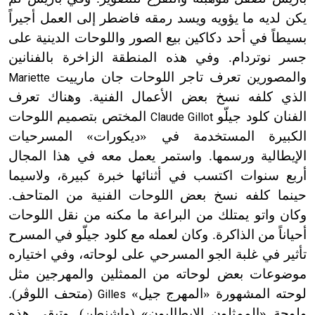
يكن لديه ما يؤويه ويسد رمقه فاضطر إلى العمل أجيراً
بسيطاً في أحد دكاكين بيع الصور واللوحات الدينية على
جسر نوتردام. وفي هذه المنطقة الزاخرة بالفنانين
والمصورين تعرف تاجر اللوحات جان مارييت
Mariette
الذي كلفه نسخ بعض الأعمال الفنية. وهناك تعرف
الفنان كلود جيلّو
المختص بتصميم اللوحات
Claude Gillot
الكبيرة المستخدمة في «ديكورات» المسرحيات
الإيطالية ورسمها. واستمر يعمل معه في هذا المجال
أربع سنوات اكتسب في أثنائها خبرة كبيرة، ولاسيما
حينما كلفه نسخ بعض اللوحات الفنية من المتاحف.
وكان واتو يمتلك من البراعة ما مكنه من نقل اللوحات
أحياناً من الذاكرة. وكان لعمله مع كلود جيلّو في المسرح
تأثير في غلبة الجو المسرحي على لوحاته، وفي اختياره
موضوعات بعض لوحاته من الممثلين والمهرجين مثل
لوحته المشهورة «المهرج جيل»
(متحف اللوڤر).
Gilles
ولوحة «الممثلون الإيطاليون» (واشنطن). وتبقى هذه