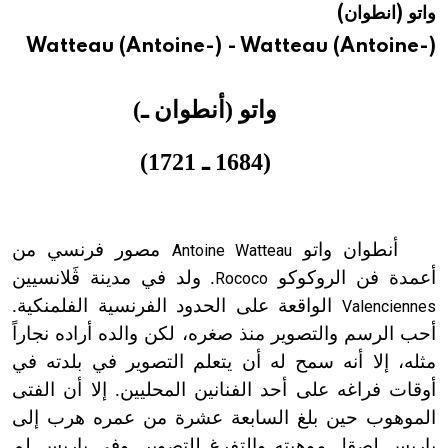
واتو (انطوان)
هيئة الموسوعة العربية تطلق موسوعات جديدة في عام 2026
Watteau (Antoine-) - Watteau (Antoine-)
واتو (أنطوان ـ)
(1684 ـ 1721)
أنطوان واتو
مصور فرنسي من
Antoine Watteau
أعمدة فن الروكوكو
. ولد في مدينة ڤَلانسيين
Rococo
الواقعة على الحدود الفرنسية الفلمنكية.
Valenciennes
أحب الرسم والتصوير منذ صغره، لكن والده أراده نجاراً
مثله، إلا أنه سمح له أن يتعلم التصوير في بلدته في
أوقات فراغه على أحد الفنانين المحليين. إلا أن الفتى
الموهوب حين بلغ السابعة عشرة من عمره هرب إلى
باريس لصقل موهبته والتفرغ للتصوير. وفي باريس لم