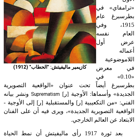
«ترامفاي» في
بطرسبرغ عام
1915، وفي
العام نفسه
عرض أول
أعماله
اللاموضوعية
كازيمير ماليفيتش: "الحطاب" (1912)
في معرض
«0.10» في
بطرسبرغ أيضاً تحت عنوان «الواقعية التصويرية
الجديدة» وأسماها: الأوجية [ر]
ونشر بيانه
Suprematism
الفني: «من التكعيبية [ر] والمستقبلية [ر] إلى الأوجية -
الواقعية التصويرية الجديدة»، ويرى فيه أن على الفنان
الابتعاد عن العالم الخارجي.
بعد ثورة 1917 رأى ماليفيتش أن نمط الحياة