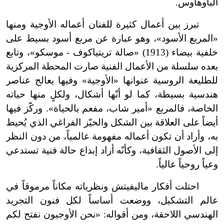
الباوهاوس.
تبرز بين أعمال كثيرة للفنان أعماله الأوجية ومنها
«المربع الأسود»، وهو عبارة عن مربع أسود بسيط على
خلفية بيضاء (1913) «صالة تريتياكوف - موسكو»، وتابع
بعده سلسلة من الأعمال الفنية صارت المحطة المركزية
للطليعة الروسية عنوانها «الأوجية» وفيها يعالج عناصر
هندسية بسيطة، كما لو أنّها أشكال، ولكلٍ منها حياته
الخاصة، فالمربع «أمير شاب، مفعم بالحياة». وركّز فيها
أيضاً على العلاقة بين الشكل والحيّز الفراغي الذي يُحيط
به، وأراد أن تكون أعماله مفهومة عالمياً، من دون النظر
إلى الأصول الثقافية، وكأنّه أراد إبداع حالة فنية تستدعي
وعياً روحياً عالياً.
احتلت أفكار ماليفيتش ونظرياته مكاناً مرموقاً في
عالم التشكيل، ووضعت أساساً لكل فنون التجريد
الهندسي اللاحقة، ومن أقواله: «نحن الأوجيون نفتح لكم