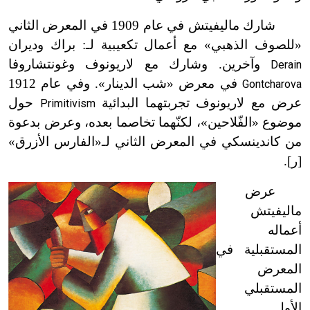
شارك ماليفيتش في عام 1909 في المعرض الثاني
«للصوف الذهبي» مع أعمال تكعيبية لـ: براك وديران
وآخرين. وشارك مع لاريونوف وغونتشاروفا
Derain
في معرض «شب الدينار». وفي عام 1912
Gontcharova
عرض مع لاريونوف تجربتهما البدائية
حول
Primitivism
موضوع «الفّلاحين»، لكنّهما تخاصما بعده، وعرض بدعوة
من كاندينسكي في المعرض الثاني لـ«الفارس الأزرق»
[ر].
عرض
ماليفيتش
أعماله
المستقبلية في
المعرض
المستقبلي
الأول