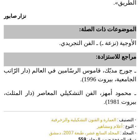
الطريق».
نزار صابور
الموضوعات ذات الصلة:
الأوجية (نزعة ـ) ـ الفن التجريدي.
مراجع للاستزادة:
ـ جورج مدبّك، قاموس الرسّامين في العالم (دار الرّاتب
الجامعية، بيروت 1996).
ـ محمود أمهز، الفن التشكيلي المعاصر (دار المثلث،
بيروت 1981).
- التصنيف :
العمارة و الفنون التشكيلية والزخرفية
- النوع :
أعلام ومشاهير
- المجلد :
المجلد السابع عشر، طبعة 2007، دمشق
- رقم الصفحة ضمن المجلد :
559