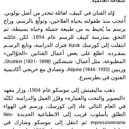
للثقافة العالمية.
وُلد الفنان في كييڤ، لعائلة تتحدر من أصل بولوني.
أُعجب منذ طفولته بحياة الفلاحين، وتولّع بالرسم، وراح
يرسم ما يُحيط به من طبيعة جميلة وحياة بسيطة، ثم
التحق بمدرسة كييڤ للرسم عام 1894. لكن عائلته
انتقلت إلى كورسك
فترك الدراسة، وتابع الرسـم
Kursk
بمفـرده. اطلع على بعض أعمال الفنانين «الجوّالين»
المطبوعة، مثل أعمال: شيشكين
،
Shishkin (1831- 1898)
وريبين
، وتصادق مع خريجي أكاديمية
Répine (1844- 1930)
الفنون في بطرسبرغ.
ذهب ماليفيتش إلى موسكو عام 1904، وزار معهد
«التصوير والنحت والعمارة» وقرّر العمل والدراسة. لكنّه
في العام التالي عاد إلى كورسك، ورسم في الهواء
الطلق بأسلوب قريب إلى الانطباعية الجديدة
Néo-
ثم انتقل إلى موسكو وشارك في
impressionnisme