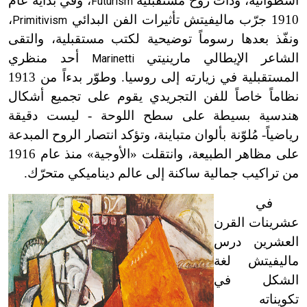
أسطوانية، وذات روح مستقبلية
، وفي بداية عام
Futurism
1910 جرّب ماليفيتش تأثيرات الفن البدائي
،
Primitivism
ونفّذ بعدها رسوماً توضيحية لكتب مستقبلية، والتقى
الشاعر الإيطالي مارينيتي
أحد منظري
Marinetti
المستقبلية في زيارته إلى روسيا. وطوّر بدءاً من 1913
نظاماً خاصاً للفن التجريدي يقوم على تجميع أشكال
هندسية بسيطة على سطح اللوحة - ليست دقيقة
رياضياً- مُلوّنة بألوان متباينة، وتؤكد انتصار الروح المبدعة
على مظاهر الطبيعة، وانتقلت «الأوجية» منذ عام 1916
من تراكيب جمالية ساكنة إلى عالم ديناميكي متحرّك.
في
عشرينات القرن
العشرين درس
ماليفيتش لغة
الشكل في
تكويناته