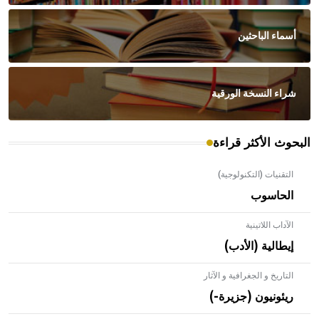
أسماء الباحثين
شراء النسخة الورقية
البحوث الأكثر قراءة
التقنيات (التكنولوجية)
الحاسوب
الآداب اللاتينية
إيطالية (الأدب)
التاريخ و الجغرافية و الآثار
ريئونيون (جزيرة-)