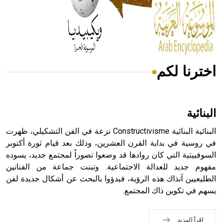
- هل تعلم أن المرجان إفراز حيواني يتكون في البحر ويتركب
من مادة كربونات الكلسيوم، وهو أحمر أو شديد الحمرة وهو
أجود أنواعه، ويمتاز بكبر الحجم ويسمى الش
اخترنا لكم
هل تعلم أن الأبسيد كلمة فرنسية اللفظ تم اعتمادها مصطلحاً
أثرياً يستخدم في العمارة عموماً وفي العمارة الدينية الخاصة
بالكنائس خصوصاً، وفي الإنكليزية أب
البنائية
البنائية البنائية Constructivisme نزعة في الفن التشكيلي، ظهرت
في روسية في بداية القرن العشرين، وذلك بعد قيام ثورة أكتوبر
السوفييتية التي كان روادها قد وضعوا تصوراً لمجتمع جديد، يسوده
- هل تعلم أن أبجر Abgar اسم معروف جيداً يعود إلى عدد من
الملوك الذين حكموا مدينة إديسا (الرها) من أبجر الأول وحتى
مفهوم جديد للعدالة الاجتماعية. وتبنت جماعة من الفنانين
التاسع، وهم ينتسبون إلى أسرة أوسروين
الطليعيين آنذاك هذه الرؤية، فبدؤوا بالبحث عن أشكال جديدة لفن
يسهم في تكوين ذاك المجتمع.
اقرأ المزيد