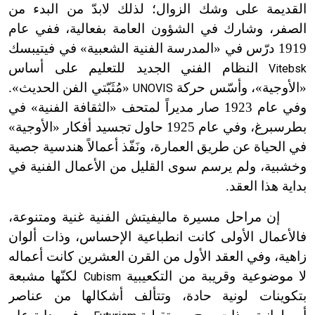
القديمة على وشك الزوال؛ لذلك لابدّ من البدء من
الصفر، وشارك في الشؤون العامة بفعالية، ففي عام
1919 درّس في «المدرسة الفنية الشعبية» في فيتيبسك
النظام الفني الجديد للتعليم على أساس
Vitebsk
«الأوجية»، وأسّس حركة
«مُثَبّتي الفن الحديث».
UNOVIS
وفي عام 1923 صار مديراً لمتحف «الثقافة الفنية» في
بطرسبرغ، وفي عام 1925 حاول تجسيد أفكار «الأوجية»
في الحياة عن طريق العمارة، ونَفّذ أعمالاً هندسية جصية
وخشبية، ولم يرسم سوى القليل من الأعمال الفنية في
بداية هذا العقد.
إن مراحل مسيرة ماليفيتش الفنية غنية ومتنوعة،
فالأعمال الأولى كانت انطباعية الإحساس، وذات ألوان
زاهية، وفي العقد الأول من القرن العشرين كانت أعماله
لا موضوعية وقريبة من التكعيبية
لكنّها مشبعة
Cubism
بتكوينات لونية حادة، وتتألف أشكالها من عناصر