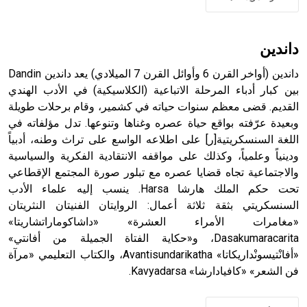
- هل تعلم أن الأبجدية الكنعانية تتألف من /22/ علامة كتابية
sign تكتب منفصلة غير متصلة، وتعتمد المبدأ الأكوروفوني،
حيث تقتصر القيمة الصوتية للعلامة الك
داندين
داندين (أواخر القرن 6 وأوائل القرن 7 الميلادي) يعد داندين Dandin
بين كبار أدباء المرحلة الاتباعية (الكلاسيكية) في الأدب الهندي
القديم. قضى معظم سنوات حياته في كشمير، وقام برحلات طويلة
وبعيدة عرّفته بواقع حياة عصره وغناها وتنوعها. تدل مؤلفاته في
اللغة السنسكريتية[ر] على اطلاعه الواسع على تراث وطنه، أدبياً
ودينياً وعلمياً، وكذلك على مواقفه الانتقادية الفكرية والسياسية
والاجتماعية تجاه قضايا عصره مع تبلور صورة المجتمع الإقطاعي
تحت حكم الملك هارشا Harsa. ينسب إليه علماء الأدب
السنسكريتي بثقة ثلاثة أعمال: الروايتان الفنيتان النثريتان
«مغامرات الأمراء العشرة» «داشاكوماراتشاريتا»
Dasakumaracarita، و«حكاية الفتاة الجميلة من أفانتي»
«أفانْتيسونْداريكاتا» Avantisundarikatha، والكتاب التعليمي «مرآة
فن الشعر» «كافيادارشا» Kavyadarsa.