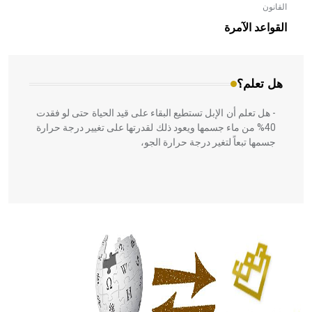
القانون
- هل تعلم أن الأبلق نوع من الفنون الهندسية التي ارتبطت
بالعمارة الإسلامية في بلاد الشام ومصر خاصة، حيث يحرص
القواعد الآمرة
المعمار على بناء مداميكه وخاصة في الواجهات
هل تعلم؟
- هل تعلم أن الإبل تستطيع البقاء على قيد الحياة حتى لو فقدت
40% من ماء جسمها ويعود ذلك لقدرتها على تغيير درجة حرارة
جسمها تبعاً لتغير درجة حرارة الجو،
- هل تعلم أن أبقراط كتب في الطب أربعة مؤلفات هي:
الحكم، الأدلة، تنظيم التغذية، ورسالته في جروح الرأس. ويعود
له الفضل بأنه حرر الطب من الدين والفلسفة.