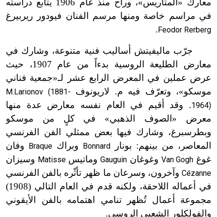
معارك «المتاريس»، وراح منذ عام 1906 يتابع دراسته
في مراسم خاصة ومنها مرسم الفنان فيودور ريربيرغ
.
Feodor Rerberg
جرّب ماليفيتش أساليب فنية متنوعة، وشارك في
معارض الطليعة الروسية بدءاً من عام 1907، حيث
عرض عملين في المعرض الرابع عشر لـ«جمعية فناني
موسكو»، وتعرّف فيه م. لاريونوف
M.Larionov (1881-
. وقد أقيم في العام نفسه معارض عدة منها
1964)
معرض «الصوف الذهبي» في كلٍ من موسكو
وبطرسبرغ، وشارك فيها بعض ممثلي الفن الفرنسي
المعاصر، من بينهم: بونار
وبراك
وفان
Braque
Bonnard
غوغ
وغوغان
وماتيس
وسيزان
Matisse
Gauguin
Van Gogh
وآخرون، وسرعان ما ظهر تأثّره بالفن الفرنسي
Cézanne
في أعماله اللاحقة، ولكنه قدم في العام التالي (1908)
مجموعة أعمال تُظهر تنامي اهتمامه بالفن الأيقوني
والفولكلور الشعبي الروسي.