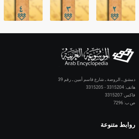
دمشق ـ الروضة ـ شارع قاسم أمين ـ رقم 39
هاتف: 3315204 - 3315205
فاكس: 3315207
ص.ب: 7296
روابط متنوعة