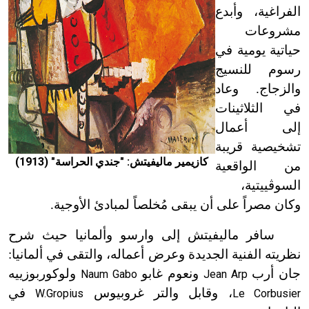
الفراغية، وأبدع
مشروعات
حياتية يومية في
رسوم للنسيج
والزجاج. وعاد
في الثلاثينات
إلى أعمال
تشخيصية قريبة
كازيمير ماليفيتش: "جندي الحراسة" (1913)
من الواقعية
السوڤييتية،
وكان مصراً على أن يبقى مُخلصاً لمبادئ الأوجية.
سافر ماليفيتش إلى وارسو وألمانيا حيث شرح
نظريته الفنية الجديدة وعرض أعماله، والتقى في ألمانيا:
جان أرب
ونعوم غابو
ولوكوربوزييه
Naum Gabo
Jean Arp
، وقابل والتر غروبيوس
في
W.Gropius
Le Corbusier