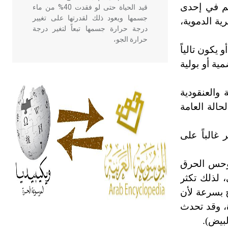
ألم في إحدى
قيد الحياة حتى لو فقدت 40% من ماء
جسمها ويعود ذلك لقدرتها على تغيير
ة الدموية،
درجة حرارة جسمها تبعاً لتغير درجة
حرارة الجو،
 يكون تالياً
ية أو بولية
- هل تعلم أن أبقراط كتب في الطب
أربعة مؤلفات هي: الحكم، الأدلة، تنظيم
 والعنقودية
التغذية، ورسالته في جروح الرأس.
ويعود له الفضل بأنه حرر الطب من
حالة العامة
الدين والفلسفة.
غالباً على
- هل تعلم أن المرجان إفراز حيواني
يتكون في البحر ويتركب من مادة
 وحس الحرق
كربونات الكلسيوم، وهو أحمر أو شديد
 لذلك تكثر
الحمرة وهو أجود أنواعه، ويمتاز بكبر
ج بسرعة لأن
الحجم ويسمى الش
، وقد تحدث
لبيض
)
.
هل تعلم أن الأبسيد كلمة فرنسية اللفظ