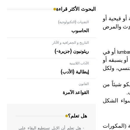
البحوث الأكثر قراءة
أو قيحية أو
التقنيات (التكنولوجية)
دِث والمرض
الحاسوب
التاريخ و الجغرافية و الآثار
أو في
ريئونيون (جزيرة-)
lumba
 أو يسبقه أو
الآداب اللاتينية
 جنسي، ولكل
إيطالية (الأدب)
و شيئاً من
القانون
- هل تعلم أن الأبلق نوع من الفنون
الهندسية التي ارتبطت بالعمارة الإسلامية
.
القواعد الآمرة
في بلاد الشام ومصر خاصة، حيث يحرص
سواء الشكل
المعمار على بناء مداميكه وخاصة في
الواجهات
هل تعلم؟
 (المكورات
- هل تعلم أن الإبل تستطيع البقاء على