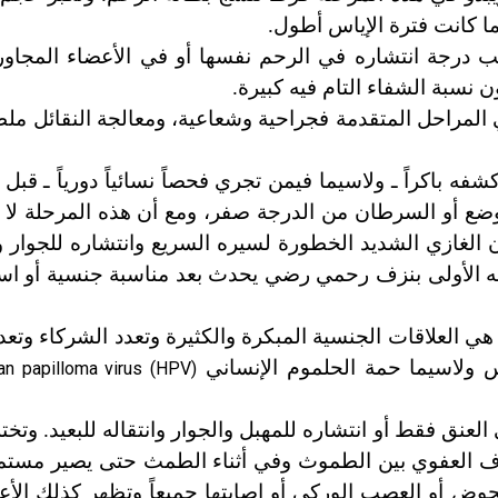
ا كانت فترة الإياس أطول.
درجة انتشاره في الرحم نفسها أو في الأعضاء المجاو
 المراحل المتقدمة فجراحية وشعاعية، ومعالجة النقائل مل
 باكراً ـ ولاسيما فيمن تجري فحصاً نسائياً دورياً ـ قبل 
موضع أو السرطان من الدرجة صفر، ومع أن هذه المرحلة لا
الغازي الشديد الخطورة لسيره السريع وانتشاره للجوار و
له الأولى بنزف رحمي رضي يحدث بعد مناسبة جنسية أو اس
 العلاقات الجنسية المبكرة والكثيرة وتعدد الشركاء وتعد
نس ولاسيما حمة الحلموم الإنساني
n papilloma virus (HPV)
ق فقط أو انتشاره للمهبل والجوار وانتقاله للبعيد. وتخ
زف العفوي بين الطموث وفي أثناء الطمث حتى يصير مستمرا
 الحوض أو العصب الوركي أو إصابتها جميعاً وتظهر كذلك الأع