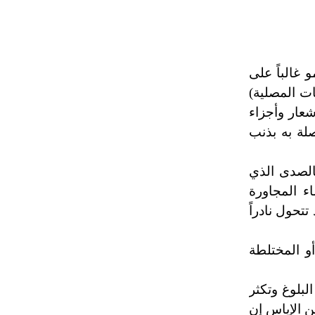
تم اعتمادها مصطلحاً أثرياً يستخدم في
العمارة عموماً وفي العمارة الدينية
الخاصة بالكنائس خصوصاً، وفي
الإنكليزية أب
 غالباً على
ات المصلية)
- هل تعلم أن أبجر Abgar اسم معروف
شعار وأجزاء
جيداً يعود إلى عدد من الملوك الذين
صلة به بذنب
حكموا مدينة إديسا (الرها) من أبجر الأول
وحتى التاسع، وهم ينتسبون إلى أسرة
أوسروين
الصدى الذي
ء المجاورة
- هل تعلم أن الأبجدية الكنعانية تتألف من
تحول نادراً
/22/ علامة كتابية sign تكتب منفصلة
غير متصلة، وتعتمد المبدأ الأكوروفوني،
أو المختلطة
حيث تقتصر القيمة الصوتية للعلامة الك
لبلوغ وتكثر
ن الإياس إن