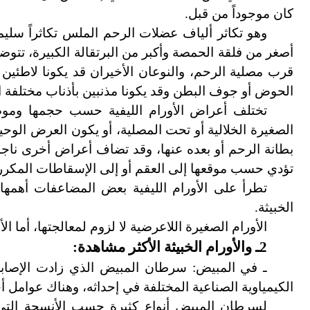
كان موجوداً من قبل.
وهو تكاثر ألياف عضلات الرحم الملس تكاثراً سليما
أصغر من فلقة الحمصة وأكبر من البرتقالة الكبيرة، تتوضع
قرب مصلية الرحم، والنوعان الأخيران قد يكونا لاطئ
الحوض أو جوف البطن وقد يكونا مذنبين بأذناب مختلفة ال
تختلف أعراض الأورام الليفية حسب حجمها وموضعه
الصغيرة الخلالية أو تحت المصلية، أو يكون العرض الوح
بطانة الرحم أو بعده عنها، وقد تضاف أعراض أخرى ناج
تؤدي حسب موقعها إلى العقم أو إلى الإسقاطات المكرر
تطرأ على الأورام الليفية بعض المضاعفات أهمها ان
الخبيثة.
الأورام الصغيرة اللاعرضية لا
لزوم لمعالجتها
،
أما الأ
2ـ والأورام الخبيثة الأكثر مشاهدة:
ـ في المبيض: سرطان المبيض الذي زادت الإصابة ب
الكيمياوية الصناعية المختلفة في إحداثه، وهناك عوامل أخر
لسرطان المبيض أنواع كثيرة حسب الأنسجة التي 