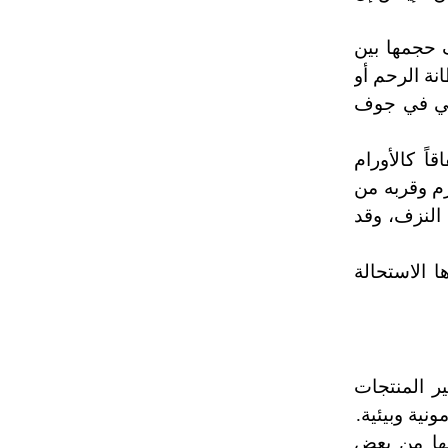
ف حجمها بين
نة الرحم أو
رجي في جوف
ً كالأورام
رم وقربه من
النزف، وقد
ا الاستحالة
ر المنتجات
نية وبيئية.
ضها من بعض