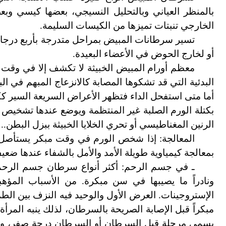
بالمنظر العياني وبالتحليل النسيجي، بعضها كيسي و
الخارجي تنبتات تميزها من الكيسات السليمة.
تسير سرطانات المبيض بمراحل متدرجة بأربع درجا
أو لخارج الحوض في الأعضاء البعيدة.
معظم أورام المبيض الخبيثة لا
تكشف إلا في وقت متأ
البدئية التي قد تشكوها المصابة كالانزعاج المبهم في ال
أما متى استفحل الداء فتظهر الأعراض السريعة السير ككب
بكتلة الورم الصلبة غير المنتظمة ويوضع عندها تشخيص ا
الرنين المغناطيسي أو تحري الخلايا الخبيثة ببزل البطن..
المعالجة: إذا شخص الورم في وقت مبكر يست
أ
صل 
بمعالجة كيمياوية طويلة الأمد والأمل بالشفاء عندها ضعي
ـ في جسم الرحم: أكثر أنواع سرطان جسم الرحم
ونادراً ما
يصيبها في سن مبكرة. من الأسباب المؤهبة 
الإستروجينات. العرض الأول والوحيد فيه النزف بين الط
مبكراً قبل الإصابة الصريحة بالسرطان، لذلك ينبه المرأة 
يسمى مرحلة قبل السرطان أو السرطان درجة صفر، ويب