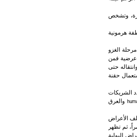
رة، وتشخص
طفة هرمونية
مرحلة الغزو
 عرضية فمن
انتقاله حتى
تعمال حقنة
د الشريكات
والعرق
huma
تلف الأعراض
ً، ثم تظهر
راض البولية