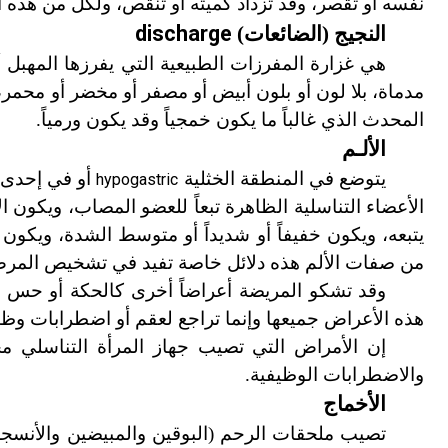
نفسه أو تقصر، وقد تزداد كميته أو تنقص، ولكل من هذه 
discharge
النجيج (الضائعات)
هي غزارة المفرزات الطبيعية التي يفرزها المهبل أو
مدماة، بلا لون أو بلون أبيض أو مصفر أو مخضر أو محم
المحدث الذي غالباً ما يكون خمجياً وقد يكون ورمياً.
الألـم
يتوضع في المنطقة الخثلية
أو في إحدى ا
hypogastric
الأعضاء التناسلية الظاهرة تبعاً للعضو المصاب، ويكون الأ
يتبعه، ويكون خفيفاً أو شديداً أو متوسط الشدة، ويكون 
من صفات الألم هذه دلائل خاصة تفيد في تشخيص المر
وقد تشكو المريضة أعراضاً أخرى كالحكة أو حس الح
هذه الأعراض جميعها وإنما تراجع لعقم أو اضطرابات و
إن الأمراض التي تصيب جهاز المرأة التناسلي مخت
والاضطرابات الوظيفية.
الأخماج
تصيب ملحقات الرحم
(
البوقين والمبيضين والأنسج