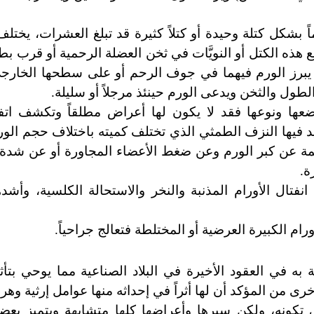
ً بشكل كتلة وحيدة أو كتلاً كثيرة قد تبلغ العشرات، يختل
 هذه الكتل أو النويَّات في ثخن العضلة الرحمية أو قرب بطا
ين يبرز الورم فيهما في جوف الرحم أو على سطحها الخا
طول والثخن ويدعى الورم حينئذ مرجلاً أو سليلة.
ا ونوعها فقد لا يكون لها أعراض مطلقاً وتكشف اتفاقا
يد فيها النزف الطمثي الذي تختلف كميته باختلاف حجم الو
مة عن كبر الورم وعن ضغط الأعضاء المجاورة أو عن شدة 
ة.
فتال الأورام المذنبة والنخر والاستحالة الكلسية، وأشده
ورام الكبيرة العرضية أو المختلطة فتعالج جراحياً.
ه في العقود الأخيرة في البلاد الصناعية مما يوحي بتأثي
ى من المؤكد أن لها أثراً في إحداثه منها عوامل إرثية وهرمو
تكونه، ولكن سيرها وأعراضها كلها متشابهة ويتميز بع