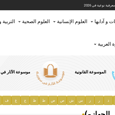
ية نوعية في 2026
تحقيق المخطوطات في العاصمة القطرية الدوحة
ات و آدابها
العلوم الإنسانية
العلوم الصحية
التربية 
 العربية
الموسوعة القانونية
موسوعة الآثار في
ذ
ر
ز
س
ش
ص
ض
ط
ظ
ع
غ
ف
ية
 الجهاز-)