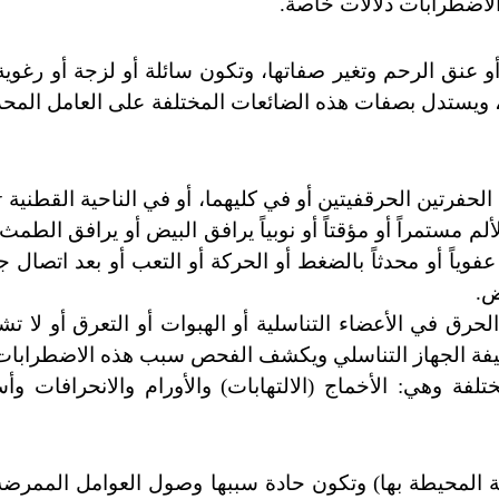
الاضطرابات دلالات خاصة.
 عنق الرحم وتغير صفاتها، وتكون سائلة أو لزجة أو رغوية 
ر، ويستدل بصفات هذه الضائعات المختلفة على العامل المح
لحفرتين الحرقفيتين أو في كليهما، أو في الناحية القطنية
r
لم مستمراً أو مؤقتاً أو نوبياً يرافق البيض أو يرافق الطمث
عفوياً أو محدثاً بالضغط أو الحركة أو التعب أو بعد اتصال
ض.
رق في الأعضاء التناسلية أو الهبوات أو التعرق أو لا
تشك
ظيفة الجهاز التناسلي ويكشف الفحص سبب هذه الاضطرابات
لفة وهي: الأخماج (الالتهابات) والأورام والانحرافات وأ
ة المحيطة بها) وتكون حادة سببها وصول العوامل الممرضة