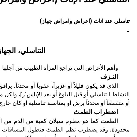
هيئة الموسوعة العربية تطلق موسوعات جديدة في عام 2026
تناسلي عند اناث (اعراض وامراض جهاز)
-
التناسلي، الجها
وأهم الأعراض التي تراجع المرأة الطبيب من أجلها 
النـزف
الذي قد يكون قليلاً أو غزيراً، عفوياً أو محدثاً، ي
النشاط التناسلي أو قبل البلوغ أو بعد الإياس
[
ر
]
، ولكل م
أو متقطعاً أو محدثاً برض أو بمناسبة تناسلية أو كان خا
اضطراب الطمث
الطمث كما هو معلوم سيلان كمية من الدم من الأع
محدودة، وقد يضطرب نظم الطمث فتطول المسافات بين