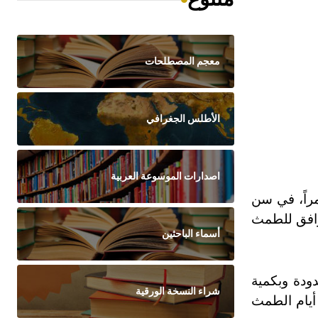
معجم المصطلحات
الأطلس الجغرافي
اصدارات الموسوعة العربية
تمراً، في سن
رافق للطمث
أسماء الباحثين
ودة وبكمية
شراء النسخة الورقية
أيام الطمث