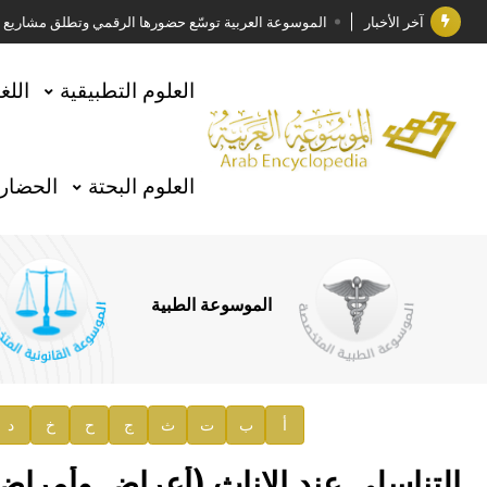
آخر الأخبار
الموسوعة العربية توسّع حضورها الرقمي وتطلق مشاريع معرف
فوز الأستاذ الدكتور وليد محمد السراقبي بجائزة كتارا ل
العلوم التطبيقية
اللغ
جائزة مجمع الملك سلمان العالمي للغة العربية 2025
الأستاذ إياد خالد الطباع مدير عام لهيئة الموسوعة العربية
العلوم البحتة
الحضارة
السيد محمد ياسين صالح وزيرا للثقافة
صدور المجلد الثامن من موسوعة الآثار في سورية
توصيات مجلس الإدارة
الموسوعة الطبية
صدور المجلد السابع من موسوعة الآثار في سورية
صدور المجلد الثامن عشر من الموسوعة الطبية
إعلان..
أ
ب
ت
ث
ج
ح
خ
د
دار الفكر الموزع الحصري لمنشورات هيئة الموسوعة العرب
التناسلي عند الإناث (أعراض وأمراض