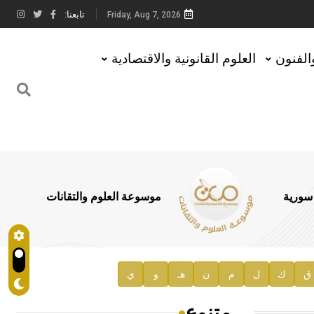
تابعنا:
Friday, Aug 7, 2026
والفنون
العلوم القانونية والاقتصادية
 سورية
موسوعة العلوم والتقانات
ق
ك
ل
م
ن
هـ
و
ي
متنوع