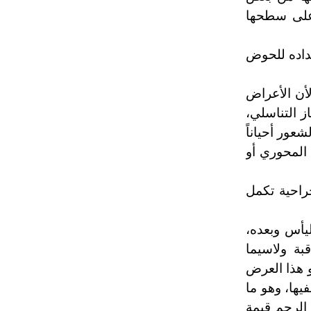
 على سطحها
داده للحوض
لأن الأعراض
ز التناسلي،
عور أحياناً
 المحوري أو
راحية تكمل
يأس وبعده،
بة ولاسيما
و هذا العرض
يها، وهو ما
الرحم قيمة