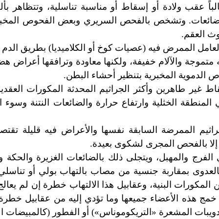
غالباً عقب ولادة أو إسقاط أو مناسبة تناسلية، وتتظاهر ب
 والضائعات. وتشخص بالفحص السريري وبعض الفحوص المخبري
وث العقم.
العامل الممرض فيه (عصيات كوخ أو الكلاميديا) بطريق الدم أو
 متموجة والآلام خفيفة، ولكنها معاودة وترافقها أعراض هضم
لدموية المخبرية بتنظير أحشاء البطن.
ط غير طاهرين وأكثر الجراثيم المحدثة المكورات العقدية
لمنطقة الخثلية وارتفاع حرارة والضائعات النتنة وسوء ال
ثيم الممرضة السابقة نفسها والأعراض فيه قليلة تقتصر 
إلا بالفحص المجرى لشكوى بعيدة.
أي الفرج والمهبل، ويتجلى ذلك بالضائعات الغزيرة والحكة
العدوى بمقاربة جنسية من مصاب بالتهاب بولي أو تناسلي،
ن المكورات البنية، وعقابيل هذا الالتهاب خطرة إن لم يعال
 خمج هذه الأعضاء جميعها وما تؤدي إليه من عقابيل خطرة
دويبات المشعرة «التريكوموناس
»
) أو الفطور (كالمبيضات ا