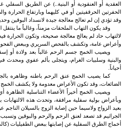
العقدية أو العنقودية أو البنية..) عن الطريق السفلي 
الحفرتين الحرقفيتين أو في كليهما وبارتفاع الحرارة
وقد تؤدي إن لم تعالج معالجة جيدة لانسداد البوقين وحد
وقد يكون التهاب الملحقات مزمناً، وغالباً ما ينتقل 
لالتهاب حاد لم يعالج معالجة صحيحة، وتكون الحرارة فيه
وأعراض عامة، وتكشف بالفحص السريري وببعض الفحوص ا
ويصيب الخمج جسم الرحم غالباً بعد ولادة أو إسقا
والبنية وسلبيات الغرام، ويتجلى بألم عفوي ومحدث في ا
أحياناً.
كما يصيب الخمج عنق الرحم باطنه وظاهره بالجرا
الضائعات، وقد تكون الأعراض معدومة ولا يكشف الخمج 
ويصيب الخمج أخيراً الأعضاء التناسلية الظاهرة 
وبأعراض بولية سفلية مرافقة، وتحدث هذه الالتهابات ب
بعيد الزواج ولاسيما حين إصابة الزوج بالسيلان الناجم ع
الجراثيم قد تصعد لعنق الرحم والرحم والبوقين وتسبب
أخماج الطرق السفلية عن إصابتها ببعض الطفيليات (كال