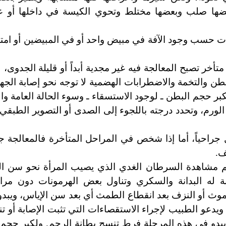
بعضها صلب وبعضها مختلط وتحوي الكيسة في داخلها أو
ت حسب وجود الآفة في مبيض واحد أو في المبيضين أو امت
خر تصبح المعالجة فيه غير مجدية أبداً أو قليلة الجدوى، 
بطن والتخمة والاضطرابات الهضمية لا توجه نحو إصابة الجها
ر حجم البطن ـ لوجود الاستسقاء ـ وسوء الحالة العامة والش
لورم، وتحدد درجته باللجوء إلى الصدى أو التصوير الطبقي
جراحياً، أما إذا شخص في المراحل المتأخرة فالمعالجة ج
ف.
 مشاهدة السرطان الغدي الذي يصيب المرأة نحو سن ال
له البدانة والسكري وتناول بعض الهرمونات دون مراق
موث أو النزف بعد انقطاع الطمث أي بعد سن الإياس، ويبد
ويدعو الطبيب لإجراء الاستقصاءات التي تثبت الإصابة أو تنف
دو في هذه المرحلة فرط تنسج بطانة الرحم. ولكبر حجم 