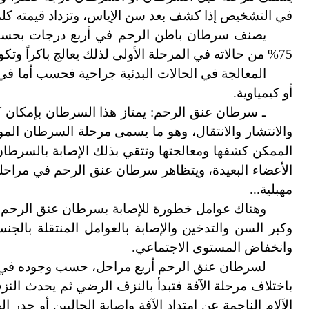
في التشخيص إذا كشف بعد سن الإياس، وتزداد قيمته كلم
يصنف سرطان باطن الرحم في أربع درجات بحسب 
75% من حالاته في المرحلة الأولى لذلك يعالج باكراً وتكون نسبة الشفاء التام فيه كبيرة.
المعالجة في الحالات البدئية جراحية فحسب أما في
أو كيمياوية.
ـ سرطان عنق الرحم: يمتاز هذا السرطان بإمكان كشفه
والانتشار والانتقال، وهو ما يسمى مرحلة السرطان ال
الممكن كشفها ومعالجتها وتتقي بذلك الإصابة بالسرطان 
الأعضاء البعيدة، ويتظاهر سرطان عنق الرحم في مراح
مهبلية...
وهناك عوامل خطورة للإصابة بسرطان عنق الرحم هي
وكبر السن والتدخين والإصابة بالعوامل المنتقلة بالج
وانخفاض المستوى الاجتماعي.
لسرطان عنق الرحم أربع مراحل، حسب وجوده في العن
باختلاف مرحلة الآفة فتبدأ بالنزف الرضي ثم يحدث الن
الآلام الناجمة عن امتداد الآفة وإصابة الحالبين أو جدر