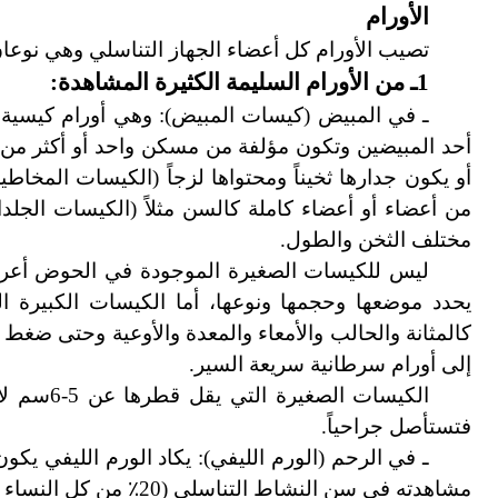
الأورام
تصيب الأورام كل أعضاء الجهاز التناسلي وهي نوعان
1ـ من الأورام السليمة الكثيرة المشاهدة:
ـ في المبيض (كيسات المبيض
)
: وهي أورام كيسية 
أحد المبيضين وتكون مؤلفة من مسكن واحد أو أكثر من مس
أو يكون جدارها ثخيناً ومحتواها لزجاً (الكيسات المخاطية
من أعضاء أو أعضاء كاملة كالسن مثلاً (الكيسات الجلدا
مختلف الثخن والطول.
ليس للكيسات الصغيرة الموجودة في الحوض أعراض
يحدد موضعها وحجمها ونوعها، أما الكيسات الكبيرة 
كالمثانة والحالب والأمعاء والمعدة والأوعية وحتى ضغط ال
إلى أورام سرطانية سريعة السير.
الكيسات الصغيرة التي يقل قطرها عن 5
-
6سم لا
فتستأصل جراحياً.
ـ في الرحم (الورم الليفي
)
: يكاد الورم الليفي يكو
مشاهدته في سن النشاط التناسلي (20
٪
من كل النساء ف