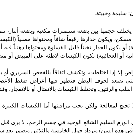
: سليمة وخبيثة.
يختلف حجمها بين بضعة سنتمترات مكعبة وبضعة ألتار، تنمو
كن، ويكون جدارها رقيقاً شافاً ومحتواها مصلياً (الكيس
) أو يكون الجدار ثخيناً قليل القساوة ومحتواها دهنياً فيه أ
نية أو العجائبية) تكون الكيسات لاطئة على المبيض أو مت
 إلا إذا اختلطت، وتكشف اتفاقاً بالفحص السريري أو ب
التي تصعد لجوف البطن فتظهر فيها أعراض ضغط الأعضا
قلب والرئتين. وتختلط الكيسات بالانفتال أو بالانفجار، وقد ت
 تحيج لمعالجة ولكن يجب مراقبتها أما الكيسات الكبيرة 
ن الورم السليم الشائع الوحيد في جسم الرحم، لا يرى قبل ا
ي هذه السن) ويزداد حول الخامسة والثلاثين ويضمر بعد س