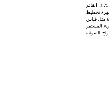
تقاس الإيقاعات الحيوية بعدد من الوسائل أقدمها جهاز بفيفر الآلي لعام 1875 القائم
غطاة بهباب الفحم لتسجيل حركة الورقة (الشكل-3). تليها أجهزة تخطيط
ية مثل قياس
يء المستمر
مواج الضوئية