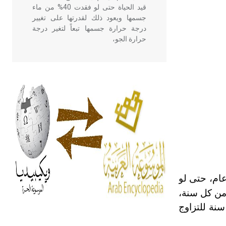
قيد الحياة حتى لو فقدت 40% من ماء
جسمها ويعود ذلك لقدرتها على تغيير
درجة حرارة جسمها تبعاً لتغير درجة
حرارة الجو،
- هل تعلم أن أبقراط كتب في الطب
أربعة مؤلفات هي: الحكم، الأدلة، تنظيم
التغذية، ورسالته في جروح الرأس.
ويعود له الفضل بأنه حرر الطب من
الدين والفلسفة.
- هل تعلم أن المرجان إفراز حيواني
يتكون في البحر ويتركب من مادة
كربونات الكلسيوم، وهو أحمر أو شديد
عام، حتى لو
الحمرة وهو أجود أنواعه، ويمتاز بكبر
الحجم ويسمى الش
من كل سنة،
نة للتزاوج
هل تعلم أن الأبسيد كلمة فرنسية اللفظ