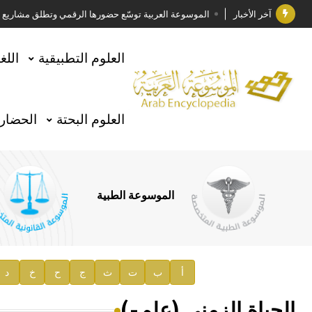
آخر الأخبار
الموسوعة العربية توسّع حضورها الرقمي وتطلق مشاريع معرف
فوز الأستاذ الدكتور وليد محمد السراقبي بجائزة كتارا ل
العلوم التطبيقية
اللغ
جائزة مجمع الملك سلمان العالمي للغة العربية 2025
الأستاذ إياد خالد الطباع مدير عام لهيئة الموسوعة العربية
العلوم البحتة
الحضارة
السيد محمد ياسين صالح وزيرا للثقافة
صدور المجلد الثامن من موسوعة الآثار في سورية
توصيات مجلس الإدارة
الموسوعة الطبية
صدور المجلد السابع من موسوعة الآثار في سورية
صدور المجلد الثامن عشر من الموسوعة الطبية
إعلان..
أ
ب
ت
ث
ج
ح
خ
د
دار الفكر الموزع الحصري لمنشورات هيئة الموسوعة العرب
الحياة الزمني (علم-)