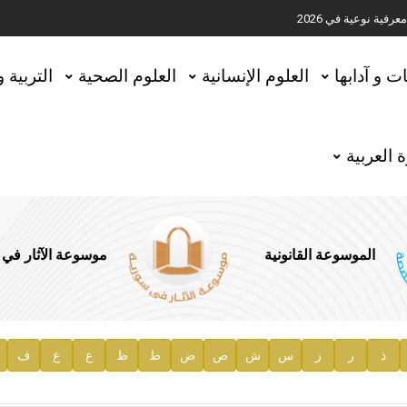
ية نوعية في 2026
تحقيق المخطوطات في العاصمة القطرية الدوحة
ات و آدابها
العلوم الإنسانية
العلوم الصحية
التربية 
 العربية
الموسوعة القانونية
موسوعة الآثار في
ذ
ر
ز
س
ش
ص
ض
ط
ظ
ع
غ
ف
ية