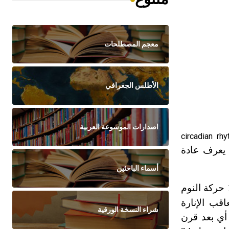
معجم المصطلحات
الأطلس الجغرافي
اصدارات الموسوعة العربية
circadian rh
ا يعرف عادة
أسماء الباحثين
اقب الإنارة
شراء النسخة الورقية
 عام 1825، أي بعد قرن