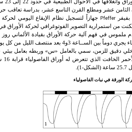
 الثامن عشر ومطلع القرن التاسع عشر، بدراسة تعاقب حرك
جهازاً لتسجيل نظام الإيقاع اليومي لحركة ا
Pfeffer
ت من استمرارية التصوير الفوتوغرافي لحركة الأوراق في أ
م ملموس في فهم آلية حركة الأوراق بقيادة الألماني روز
الذي لاحظ أن الانتصاب الأقصى لأوراق الفاصولياء يجري دوماً بين الســاعة 3و4 ب
 منظم داخلي دقيق للزمن، سمي بالعامل «س» وربطه بعامل بيئي 
).