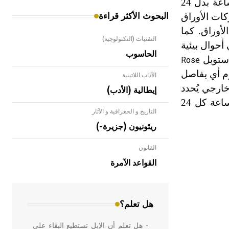
كامل، نتائج دوميران، كما أوضحت إتمام دورة انفتاح الأوراق وانغلاقها في الأحوال الطبيعية في حدود 22 إلى 23 ساعة بدل 24
ات الأوراق
البحوث الأكثر قراءة
لأوراق. كما
التقنيات (التكنولوجية)
حوال بيئية
الحاسوب
 ستوبل
Rose
عد منتصف الليل من كل يوم أي بفاصل
الآداب اللاتينية
خارجي يُحدد
إيطالية (الأدب)
بدء عمل الساعة الحيوية، كما حدده فيما بعد بالضوء الأحمر الخافت الذي تتعرض له أوراق الفاصولياء قرابة 16 ساعة كل 24
التاريخ و الجغرافية و الآثار
ريئونيون (جزيرة-)
القانون
- هل تعلم أن الأبلق نوع من الفنون
الهندسية التي ارتبطت بالعمارة الإسلامية
القواعد الآمرة
في بلاد الشام ومصر خاصة، حيث يحرص
المعمار على بناء مداميكه وخاصة في
الواجهات
هل تعلم؟
- هل تعلم أن الإبل تستطيع البقاء على