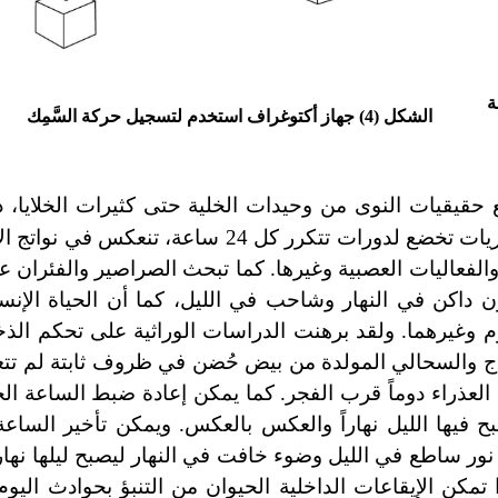
ة
الشكل (4)
جهاز أكتوغراف استخدم لتسجيل حركة السَّمِك
حقيقيات النوى من وحيدات الخلية حتى كثيرات الخلايا، د
مرتبطة بالكثير من فعالياتها الفيزيولوجية. فمعظم الفقاريات تخضع لدورات تتكرر كل 4
فعاليات العصبية وغيرها. كما تبحث الصراصير والفئران عن غ
 داكن في النهار وشاحب في الليل، كما أن الحياة الإنسا
وغيرهما. ولقد برهنت الدراسات الوراثية على تحكم الذخي
للدجاج والسحالي المولدة من بيض حُضن في ظروف ثابتة لم ت
لعذراء دوماً قرب الفجر. كما يمكن إعادة ضبط الساعة الحيو
نور ساطع في الليل وضوء خافت في النهار ليصبح ليلها نهار
 تمكن الإيقاعات الداخلية الحيوان من التنبؤ بحوادث اليوم