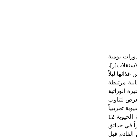
ورات يومية
2 ساعة، تنعكس في نواتج الاستقلاب[ر]،
ذائها ليلاً
نية مرتبطة
رة الوراثية
تعرض لتناوب
ية تجريبياً
بوضع الحيوان الفقاري في محيط إنارة ليلية فقط ليصبح فيها الليل نهاراً والعكس بالعكس. ويمكن تأخير الساعة الحيوية 12
اً في حدائق
 القادم قبل