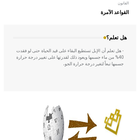
القانون
- هل تعلم أن الأبلق نوع من الفنون الهندسية التي ارتبطت
بالعمارة الإسلامية في بلاد الشام ومصر خاصة، حيث يحرص
القواعد الآمرة
المعمار على بناء مداميكه وخاصة في الواجهات
هل تعلم؟
- هل تعلم أن الإبل تستطيع البقاء على قيد الحياة حتى لو فقدت
40% من ماء جسمها ويعود ذلك لقدرتها على تغيير درجة حرارة
جسمها تبعاً لتغير درجة حرارة الجو،
- هل تعلم أن أبقراط كتب في الطب أربعة مؤلفات هي:
الحكم، الأدلة، تنظيم التغذية، ورسالته في جروح الرأس. ويعود
له الفضل بأنه حرر الطب من الدين والفلسفة.