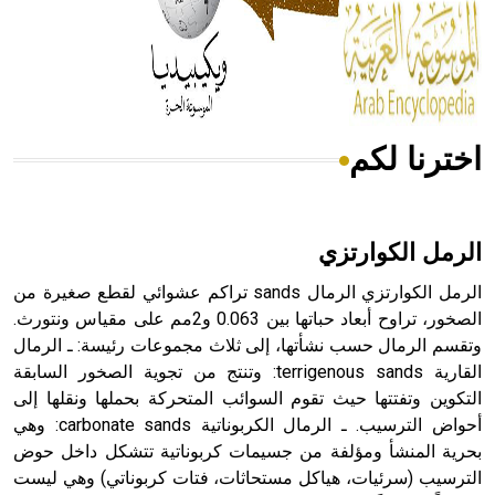
- هل تعلم أن المرجان إفراز حيواني يتكون في البحر ويتركب
من مادة كربونات الكلسيوم، وهو أحمر أو شديد الحمرة وهو
أجود أنواعه، ويمتاز بكبر الحجم ويسمى الش
اخترنا لكم
هل تعلم أن الأبسيد كلمة فرنسية اللفظ تم اعتمادها مصطلحاً
أثرياً يستخدم في العمارة عموماً وفي العمارة الدينية الخاصة
بالكنائس خصوصاً، وفي الإنكليزية أب
الرمل الكوارتزي
الرمل الكوارتزي الرمال sands تراكم عشوائي لقطع صغيرة من
الصخور، تراوح أبعاد حباتها بين 0.063 و2مم على مقياس ونتورث.
وتقسم الرمال حسب نشأتها، إلى ثلاث مجموعات رئيسة: ـ الرمال
- هل تعلم أن أبجر Abgar اسم معروف جيداً يعود إلى عدد من
الملوك الذين حكموا مدينة إديسا (الرها) من أبجر الأول وحتى
القارية terrigenous sands: وتنتج من تجوية الصخور السابقة
التاسع، وهم ينتسبون إلى أسرة أوسروين
التكوين وتفتتها حيث تقوم السوائب المتحركة بحملها ونقلها إلى
أحواض الترسيب. ـ الرمال الكربوناتية carbonate sands: وهي
بحرية المنشأ ومؤلفة من جسيمات كربوناتية تتشكل داخل حوض
الترسيب (سرئيات، هياكل مستحاثات، فتات كربوناتي) وهي ليست