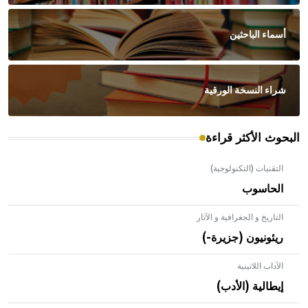
أسماء الباحثين
شراء النسخة الورقية
البحوث الأكثر قراءة
التقنيات (التكنولوجية)
الحاسوب
التاريخ و الجغرافية و الآثار
ريئونيون (جزيرة-)
الآداب اللاتينية
إيطالية (الأدب)