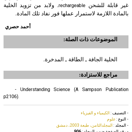
غير قابلة للشحن
. ولابد من تزويد الخلية
rechargeable
بالمادة اللازمة لاستمرار عملها فور نفاد تلك المادة.
أحمد حصري
الموضوعات ذات الصلة:
الخلية الجافة ـ الطاقة ـ المدخرة.
مراجع للاستزادة:
- Understanding Science (A Sampson Publication
p2106).
- التصنيف :
الكيمياء و الفيزياء
- النوع :
علوم
- المجلد :
المجلدالثامن، طبعة 2003، دمشق
- رقم الصفحة ضمن المجلد :
906