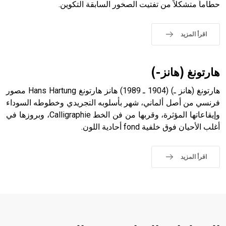
حطاماً متشكلاً من تفتيت الصخور السابقة التكوين.
- هل تعلم أن الأبجدية الكنعانية تتألف من /22/ علامة كتابية
sign تكتب منفصلة غير متصلة، وتعتمد المبدأ الأكوروفوني،
حيث تقتصر القيمة الصوتية للعلامة الك
اقرأ المزيد
هارتونغ (هانز-)
هارتونغ (هانز ـ) (1904 ـ 1989) هانز هارتونغ Hans Hartung مصور
فرنسي من أصل ألماني، شهر بأسلوبه التجريدي وخطوطه السوداء
وإيقاعاتها المؤثرة، وقربها من فن الخط Calligraphie، وبروزها في
أغلب الأحيان فوق خلفية fond أحادية اللون.
اقرأ المزيد