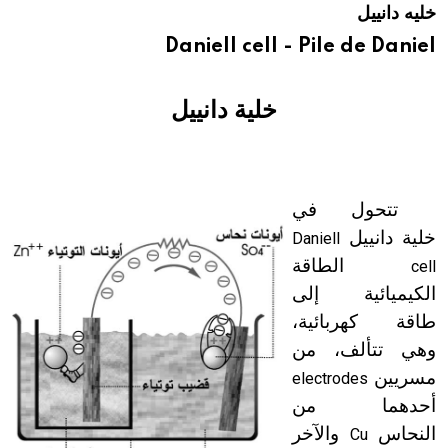
خليه دانييل
هيئة الموسوعة العربية تطلق موسوعات جديدة في عام 2026
Daniell cell - Pile de Daniel
خلية دانييل
تتحول في
خلية دانييل
Daniell
الطاقة
cell
الكيميائية إلى
طاقة كهربائية،
وهي تتألف، من
مسريين
electrodes
أحدهما من
النحاس
والآخر
Cu