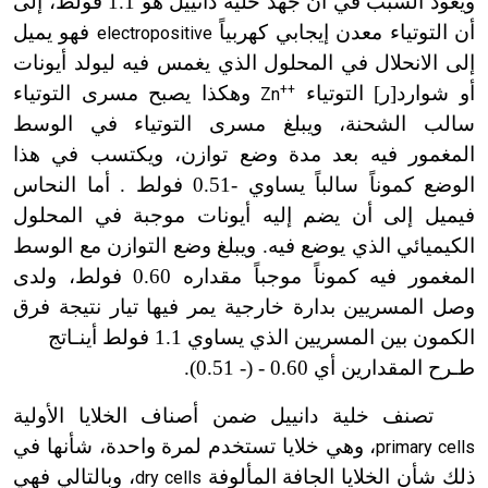
ويعود السبب في أن جهد خلية دانييل هو 1.1 فولط، إلى
أن التوتياء معدن إيجابي كهربياً
فهو يميل
electropositive
إلى الانحلال في المحلول الذي يغمس فيه ليولد أيونات
أو شوارد[ر] التوتياء
++
وهكذا يصبح مسرى التوتياء
Zn
سالب الشحنة، ويبلغ مسرى التوتياء في الوسط
المغمور فيه بعد مدة وضع توازن، ويكتسب في هذا
الوضع كموناً سالباً يساوي -0.51 فولط . أما النحاس
فيميل إلى أن يضم إليه أيونات موجبة في المحلول
الكيميائي الذي يوضع فيه. ويبلغ وضع التوازن مع الوسط
المغمور فيه كموناً موجباً مقداره 0.60 فولط، ولدى
وصل المسريين بدارة خارجية يمر فيها تيار نتيجة فرق
الكمون بين المسريين الذي يساوي 1.1 فولط أي
نـاتج
طـرح المقدارين
أي 0.60 - (- 0.51).
تصنف خلية دانييل ضمن أصناف الخلايا الأولية
، وهي خلايا تستخدم لمرة واحدة، شأنها في
primary cells
ذلك شأن الخلايا الجافة المألوفة
، وبالتالي فهي
dry cells