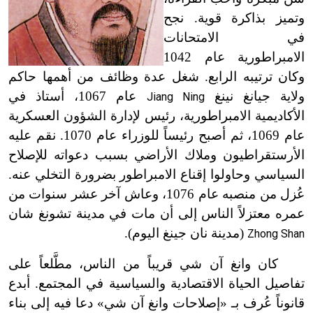
وتميز بذاكرة قوية. نجح
في الامتحانات
الامبراطورية عام 1042
وكان ترتيبه الرابع. شغل عدة وظائف من أهمها حاكم
ولاية جيانغ نينغ
عام 1067، أستاذ في
Jiang Ning
الأكاديمية الامبراطورية، رئيس لإدارة الشؤون العسكرية
عام 1069، ثم أصبح رئيساً للوزراء عام 1070. نقم عليه
الأرستقراطيون وملاك الأراضي بسبب دعواته للإصلاح
السياسي وحاولوا إقناع الامبراطور بضرورة التخلي عنه.
عُزل من منصبه عام 1076، وعاش آخر عشر سنوات من
عمره معتزلاً الناس إلى أن مات في مدينة تشونغ شان
(مدينة نان جينغ اليوم).
Zhong Shan
كان وانغ آن شي قريباً من الناس، مطَّلعاً على
تفاصيل الحياة الاقتصادية والسياسية في المجتمع. أبدع
قانوناً عُرف بـ «إصلاحات وانغ آن شي» دعا فيه إلى بناء