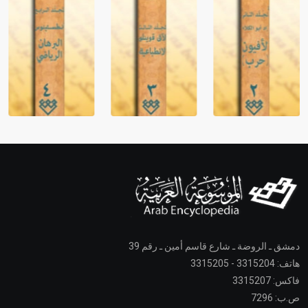
دمشق ـ الروضة ـ شارع قاسم أمين ـ رقم 39
هاتف: 3315204 - 3315205
فاكس: 3315207
ص.ب: 7296