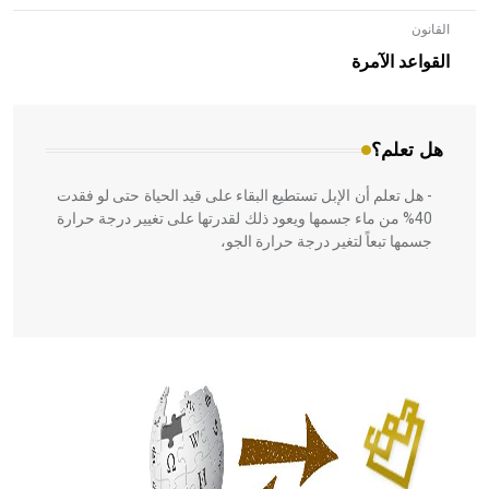
القانون
- هل تعلم أن الأبلق نوع من الفنون الهندسية التي ارتبطت
بالعمارة الإسلامية في بلاد الشام ومصر خاصة، حيث يحرص
القواعد الآمرة
المعمار على بناء مداميكه وخاصة في الواجهات
هل تعلم؟
- هل تعلم أن الإبل تستطيع البقاء على قيد الحياة حتى لو فقدت
40% من ماء جسمها ويعود ذلك لقدرتها على تغيير درجة حرارة
جسمها تبعاً لتغير درجة حرارة الجو،
- هل تعلم أن أبقراط كتب في الطب أربعة مؤلفات هي:
الحكم، الأدلة، تنظيم التغذية، ورسالته في جروح الرأس. ويعود
له الفضل بأنه حرر الطب من الدين والفلسفة.