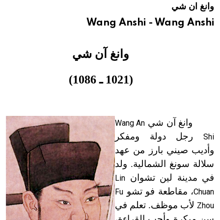
وانغ ان شي
هيئة الموسوعة العربية تطلق موسوعات جديدة في عام 2026
Wang Anshi - Wang Anshi
وانغ آن شي
(1021 ـ 1086)
وانغ آن شي
Wang An
رجل دولة ومفكر
Shi
وأديب صيني بارز من عهد
سلالة سونغ الشمالية. ولد
في مدينة لين تشوان
Lin
، مقاطعة فو تشو
Fu
Chuan
لأب موظف. تعلم في
Zhou
سن مبكرة وأحب القراءة،