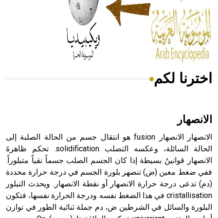
- هل تعلم أن المرجان إفراز حيواني يتكون في البحر ويتركب
من مادة كربونات الكلسيوم، وهو أحمر أو شديد الحمرة وهو
أجود أنواعه، ويمتاز بكبر الحجم ويسمى الش
اخترنا لكم
هل تعلم أن الأبسيد كلمة فرنسية اللفظ تم اعتمادها مصطلحاً
أثرياً يستخدم في العمارة عموماً وفي العمارة الدينية الخاصة
بالكنائس خصوصاً، وفي الإنكليزية أب
الانصهار
الانصهار الانصهار fusion هو انتقال جسم من الحالة الصلبة إلى
الحالة السائلة، وعكسه التصلب solidification. تحكم ظاهرةَ
الانصهار قوانينُ بسيطة إذا كان الجسم الصلب جسماً نقياً متبلوراً.
- هل تعلم أن أبجر Abgar اسم معروف جيداً يعود إلى عدد من
الملوك الذين حكموا مدينة إديسا (الرها) من أبجر الأول وحتى
ففي ضغط معين (ض) تنصهر بلورة الجسم في درجة حرارة محددة
التاسع، وهم ينتسبون إلى أسرة أوسروين
(دم) تدعى درجة حرارة الانصهار أو نقطة الانصهار. ويحدث التبلور
cristallisation في هذا الضغط نفسه ودرجة الحرارة نفسها، فتكون
البلورة والسائل في الشرطين ض، دم جملة ثنائية الطور في توازن