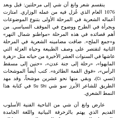
ينقسم شعر وانغ آن شي إلى مرحلتين: قبل وبعد
1076 العام الذي عُزل فيه من عمله الوزاري. امتازت
أعماله الشعرية في المرحلة الأولى بتنوع الموضوعات
وبجرأة في الطرح ووضوح في الموقف السياسي. من
أهم قصائده في هذه المرحلة «مواطنو شمال النهر»
و«جمع الملح». ضاقت مضامينه الشعرية في المرحلة
الثانية لتقتصر على وصف الطبيعة وحياة العزلة التي
عاشها في السنوات العشر الأخيرة من حياته مثل «زهرة
المايهوا»، «رحلة إلى جنة عدن»، «حنين إلى مسقط
الرأس»، «فوق القمة الطائرة». كتب أيضاً الموشحات
(تسي
)، وبقي منها نحو عشرين موشحاً، وقد مهد
Ci
الطريق للشاعر الأبرز سو شي
في كتابة هذا
Su Shi
النمط الشعري.
عارض وانغ آن شي من الناحية الفنية الأسلوب
القديم الذي يهتم بالزخرفة البيانية واللغة الجامدة