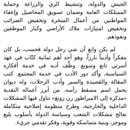
الجيش والدولة، وتنشيط الري والزراعة وحماية
الممتلكات العامة وضمان تسويق المحاصيل وإعفاء
المواطنين من أعمال السخرة وتخفيض الضرائب
وتخفيض امتيازات ملاك الأراضي وكبار الموظفين
ونفوذهم.
لم يكن وانغ آن شي رجل دولة فحسب، بل كان
مفكراً وأديباً بارزاً، وهو أحد أهم ثمانية كتّاب في عهد
أسرتي تانغ وسونغ. وظَّف أدبه في خدمة أفكاره
السياسية، وأكد دور الأدب في خدمة المجتمع. كتب
المقالة والقصيدة والسير وأدب الرحلات، وله ديوان
يحمل اسم مسقط رأسه. من أبرز أعماله النقدية
«مذكرة إلى الامبراطور رن زونغ» تناول فيها المشكلات
الداخلية والخارجية، وطرح منظومة إصلاحية متكاملة
تعالج مشكلات الشعب وسياسة الدولة بأسلوب بليغ
وموجز، وبنية متماسكة وقوية، وفكر تقدمي جريء.