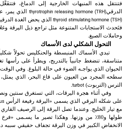
فتنتقل هذه المنبهات الخارجية إلى الدماغ، فتتفَعّ
الدرقي
الذي يمر، عبر
thyrotrophin releasing hormone (TRH)
الذي يحض الغدة الدرقية
thyroid stimulating hormone (TSH)
فتَحدث الاستجابات المتنوعة مثل تراجع ذيل اليرقة وغلاصم
وحاملات الصبغ.
التحول الشكلي لدى الأسماك
تبدي الأسماك المنبسطة والحنكليس تحولاً شكليا
متناسقة، تنضغط جانبياً بالتدريج، ويطرأ على رأسها
الحيوان الذي يواجـه الضوء في حالة البلوغ. وفي الوقت 
سطحه المجرد من العيون على قاع البحر، الذي يمثل،
الترس (التربوت)
.
turbot
وفي أثناء هجرة اليرقات، التي تستغرق سنتين ون
على شكله اليرقي الذي يسمى «اليرقة رفيعة الرأس
us
مع تيار الخليج. وعندما تصل اليرقة إلى الرصيف القاري 
طولها و80
٪
من وزنها. وهكذا تصير ما يسـمى «فرخ ا
الانخفاض الكبير في وزن اليرقة تجفاف حقيقي سببه دون 