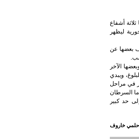
 ثلاثة أشفاع
ورية ليظهر
ف بعضها عن
سب.
عضها الآخر
بلوغ، ويبدي
 في مراحل
أما السرطان
لى حد كبير
لمي خاروف