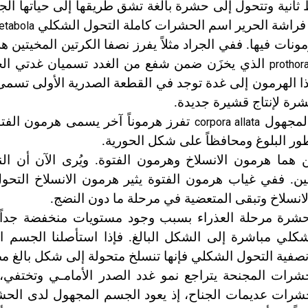
ط ثانية وتتحول إلى حشرة بالغة تشق طريقها إلى حياتها الج
 فراشة الحرير اسم الحشرات كاملة التحول الشكلي
etabola
ت فيها. ففي الجراد مثلاً يفرز نصفا الكرتين المخيتين ه
الذي يخزَن ضمن شفع من الغدد تسميان غدتي ال
prothor
ا الهرمون إلى غدة توجد في القطعة الصدرية الأولى تسمى
بشرة لإنتاج قشيرة جديدة.
المجهول
تفرز هرموناً آخر يسمى هرمون الفت
corpora allata
طور البلوغ ومحافظاً على شكل الحورية.
ما هرمون الانسلاخ وهرمون الفتوة. ويُرى الآن أن الن
نين. ففي غياب هرمون الفتوة يثير هرمون الانسلاخ التح
ن الانسلاخ وتبقى المتعضية في مرحلة ما دون النضج.
لحشرة مرحلة العذراء بسبب وجود مستويات منخفضة جدا
كلي مباشرة إلى الشكل البالغ. فإذا استأصلنا الجسم 
رة نصفية التحول الشكلي فإنها تنسلخ متحولة إلى شكل بالغ م
شرات المجنحة يتراجع نمو غدد الصدر الأمامـي وتختفي، 
شرات عديمات الجناح، إذ يعود الجسم المجهول لدى الحشر