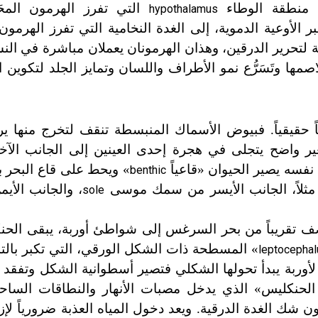
َل منطقة الوطاء
التي تفرز الهرمون المحَر
hypothalamus
 الأوعية الدموية، إلى الغدة النخامية التي تفرز الهرمون
 لتحرير الدرقين، وهذان الهرمونان يعملان مباشرة في الن
ها وتَسَرُّع نمو الأطراف واللسان وتمايز الجلد لتكوين الخ
ً حقيقياً. فبيوض الأسماك المنبسطة تنقف لتخرج منها ي
 تغير واضح يتجلى في هجرة إحدى العينين إلى الجانب ال
نفسه يصير الحيوان «قاعياً
» ويحط على قاع البحر 
benthic
 مثلاً، الجانب الأيسر من سمك موسى
، والجانب الأ
sole
صف تقريباً من بحر السرغس إلى شواط
ئ
أوربة، يبقى الحن
» المسطحة ذات الشكل الورقي، التي تكبر بالتد
leptocephal
لأوربة يبدأ تحولها الشكلي فتصير أسطوانية الشكل وتفقد نح
لحنكليس» الذي يدخل مصبات الأنهار والنطاقات الساحل
شك الغدة الدرقية. ويعد دخول المياه العذبة ضرورياً لإز