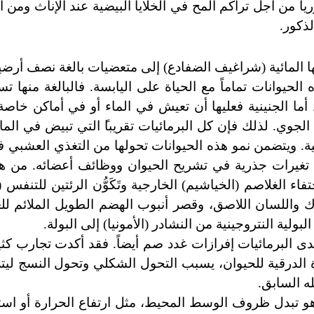
ورياً من أجل تراكم المح في الخلايا البيضية عند الإناث ومن 
لذكور.
 المائية (شراغيف الضفادع
)
إلى متعضيات بالغة نصف أرضية
حيوانات تماماً مع الحياة على اليابسة. فالبالغة منها تس
 أما الجنينية فعليها أن تعيش في الماء أو في أماكن خاص
 الجوي. لذلك فإن كل البرمائيات تقريبا
التي تبيض في الماء
ية. ويتضمن نمو هذه الحيوانات تحولها من التغذي العشبي ف
 تغيرات جذرية في تشريح الحيوان ووظائف أعضائه. من هذ
اختفاء الغلاصم (الخياشيم) الخارجية وتَكَوُّن الرئتين للتنف
وك واللسان اللاصق، وقصر أنبوب الهضم الطويل الملائم للغذ
بولية النتروجينية من النشادر (الأمونيا) إلى البولة.
 البرمائيات إفرازات غدد صم أيضاً. فقد أكدت تجارب كثي
ة الدرقية للحيوان، يسبب التحول الشكلي وتحول النسج ليتل
ه السابق.
هو تبدل ظروف الوسط المحيط، مثل ارتفاع الحرارة أو استط