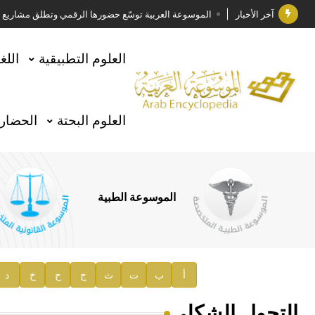
آخر الأخبار
الموسوعة العربية توسّع حضورها الرقمي وتطلق مشاريع معرف
فوز الأستاذ الدكتور وليد محمد السراقبي بجائزة كتارا ل
العلوم التطبيقية
اللغ
جائزة مجمع الملك سلمان العالمي للغة العربية 2025
الأستاذ إياد خالد الطباع مدير عام لهيئة الموسوعة العربية
العلوم البحتة
الحضارة
السيد محمد ياسين صالح وزيرا للثقافة
صدور المجلد الثامن من موسوعة الآثار في سورية
توصيات مجلس الإدارة
الموسوعة الطبية
صدور المجلد السابع من موسوعة الآثار في سورية
صدور المجلد الثامن عشر من الموسوعة الطبية
إعلان..
أ
ب
ت
ث
ج
ح
خ
د
دار الفكر الموزع الحصري لمنشورات هيئة الموسوعة العرب
التحول الشكلي