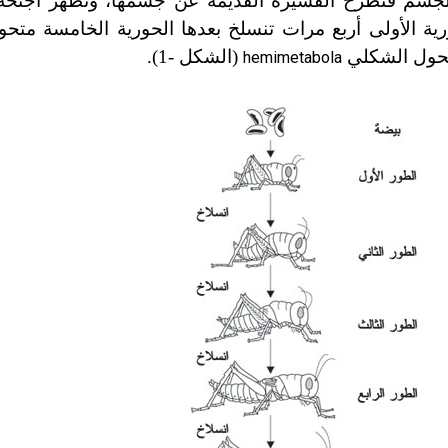
ر الجسم فتطرح القشيرة القديمة عن جسمها، وتظهر أجنح
رية الأولى أربع مرات تنسلخ بعدها الحورية الخامسة متح
لتحول الشكلي
(الشكل
-
1).
hemimetabola