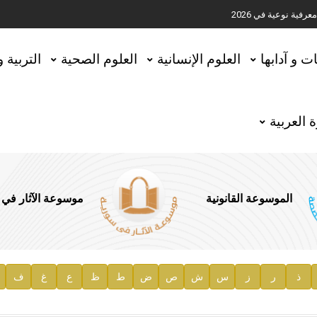
ية نوعية في 2026
تحقيق المخطوطات في العاصمة القطرية الدوحة
ات و آدابها
العلوم الإنسانية
العلوم الصحية
التربية 
 العربية
الموسوعة القانونية
موسوعة الآثار في
ذ
ر
ز
س
ش
ص
ض
ط
ظ
ع
غ
ف
ية