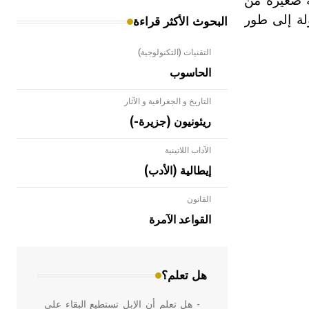
ة صغيرة من
ولة إلى طور
البحوث الأكثر قراءة
التقنيات (التكنولوجية)
الحاسوب
التاريخ و الجغرافية و الآثار
ريئونيون (جزيرة-)
الآداب اللاتينية
إيطالية (الأدب)
القانون
- هل تعلم أن الأبلق نوع من الفنون
الهندسية التي ارتبطت بالعمارة الإسلامية
القواعد الآمرة
في بلاد الشام ومصر خاصة، حيث يحرص
المعمار على بناء مداميكه وخاصة في
الواجهات
هل تعلم؟
- هل تعلم أن الإبل تستطيع البقاء على