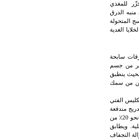
ِّر للمغذي
 منبه الدرق
سج المتحولة
لايا الغدية
رقات سابحة
آخر من جسم
بحيث ينطبق
يمن من سمك
كليس الفتي
ريج مندفعة
و 20
٪
من
ية. ويطابق
الة التجفاف