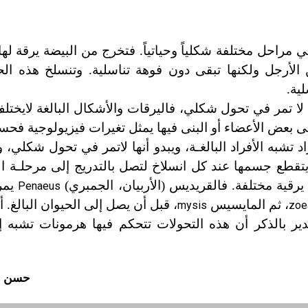
 في مراحل مختلفة شكلياً وحياتياً. فتخرج من البيضة يرقة لها
الأرجل ولكنها تبقى دون فوهة تناسلية. وتنسلخ هذه الح
لية.
لا
تمر في تحول شكلي، فاليرقات والأشكال البالغة لا
يختل
على بعض الأعضاء أو البنى فيها يمثل تغيرات فيزيولوجية فح
ه الأفراد البالغـة، ويبدو أنها لا
تمر في تحول شكلي، وب
تقطع جسمها عند كل انسلاخ لتصل بالتدريج إلى مرحلـة ال
يرقية مختلفة. فالقريديس (الأربيان، الجمبري)
يمر
Penaeus
، ثم المايسيس
، قبل أن يصل إلى الحيوان البالغ. 
mysis
zoe
ير بالذكر أن هذه التحولات تتحكم فيها هرمونات تشبه إ
حسن ح