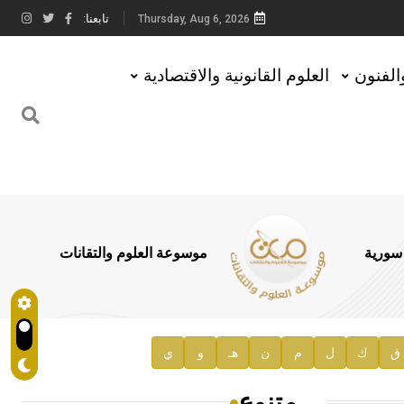
تابعنا:
Thursday, Aug 6, 2026
والفنون
العلوم القانونية والاقتصادية
 سورية
موسوعة العلوم والتقانات
ق
ك
ل
م
ن
هـ
و
ي
متنوع