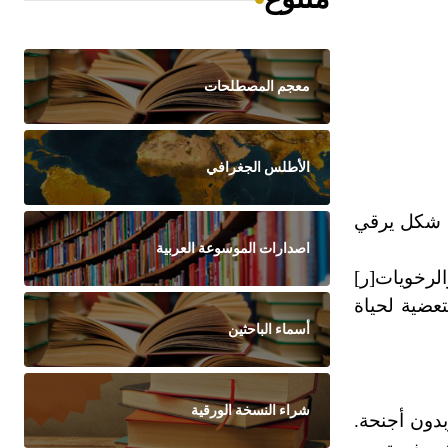
معجم المصطلحات
الأطلس الجغرافي
ن شكل يرقي
اصدارات الموسوعة العربية
الرخويات[ر]
تعضية لحياة
أسماء الباحثين
شراء النسخة الورقية
بدون أجنحة.