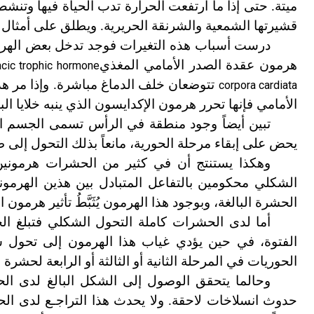
ميتة. حتى إذا ما ارتفعت الحرارة تدب الحياة فيها وتنش
قشيرتها الشمعية والشرنقة الحريرية. ويطلق على أمثال
درست أسباب هذه التغيرات فوجد تدخل بعض الهرمونا
هرمون عقدة الصدر الأمامي المغذي
acic trophic hormone
تتوضعان خلف الدماغ مباشرة. وإذا مر هذ
corpora cardiata
الأمامي فإنها تحرر هرمون الإكدايسون الذي ينبه خلايا ال
تبين أيضاً وجود منطقة في الرأس تسمى الجسم 
يحض على إبقاء مرحلة الحورية، مانعاً بذلك التحول إلى 
وهكذا يستنتج أن في كثير من الحشرات هرمونين ه
الشكلي محكومين بالتفاعل المتبادل بين هذين الهرمو
الحشرة البالغة، وبوجود هذا الهرمون يُثَبَّطُ تأثير هرمو
أما لدى الحشرات كاملة التحول الشكلي فتبلغ ا
الفتوة، في حين يؤدي غياب هذا الهرمون إلى تحول ش
الحوريات في المرحلة الثانية أو الثالثة أو الرابعة لحش
وحالما يتحقق الوصول إلى الشكل البالغ لدى الح
حدوث انسلاخات لاحقة. ولا
يحدث هذا التراجـع لدى الح