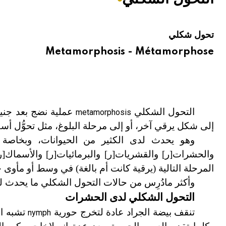
هيئة الموسوعة العربية تطلق موسوعات جديدة في عام 2026
تحول شكلي
Metamorphosis - Métamorphose
التحول الشكلي
عملية نضج بعد جني
metamorphosis
إلى شكل يرقي آخر، أو إلى مرحلة البلوغ، مثل تحوُّل أ
وهو يحدث لدى الكثير من الحيوانات، وبخاصة 
والحشرات[ر] والقشريات[ر] والبرمائيات[ر] والأسماك[ر
المرحلة التالية (يرقية كانت أم بالغة) في وسط أو مأوى ج
وأكثر مادُرِس من حالات التحول الشكلي ما
يحدث لد
التحول الشكلي لدى الحشرات
تنقف بيضة الجراد عادة لتخرج حورية
تشبه ال
nymph