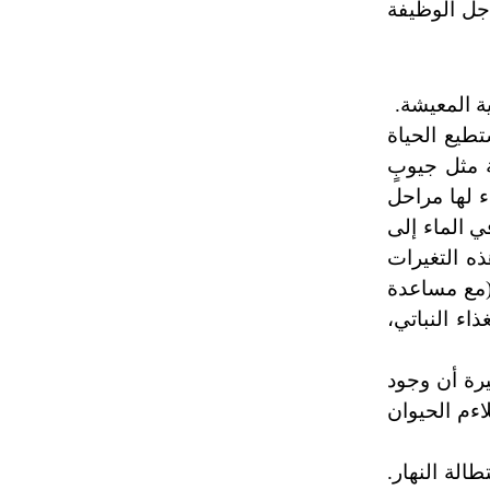
أجل الوظيفة
 المعيشة.
تطيع الحياة
ة مثل جيوبٍ
 لها مراحل
ي الماء إلى
ه التغيرات
س (مع مساعدة
اء النباتي،
رة أن وجود
اءم الحيوان
الة النهار.