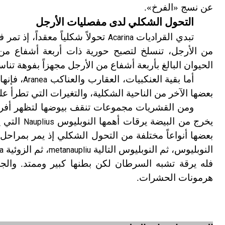
عن نسج «الفرخ
»
.
التحول الشكلي لدى مفصليات الأرجل
تبدي القراديات
تحولاً شكلياً معقداً، إذ تمر
Acarina
من الأرجل، تنسلخ لتصبح حورية ذات أربعة أشفاع من 
الحيوان البالغ بأربعة أشفاع من الأرجل مجهزاً بفوهة تناس
أما بقية العنكبيات، العقارب والعناكب
، فإنها 
Aranea
بعضها الآخر من الناحية الشكلية، والتغيرات التي تطرأ 
ومن القشريات مجموعات تنقف بيوضها لتظهر أفراد تشب
يخرج من البيضة يرقات أهمها النوبليوس
التي ي
Nauplius
بعضها أنواعاً مختلفة من التحول الشكلي إذ يمر بمراحل 
النوبليوس، ثم النوبليوس التالية
، ثم الزوئية
a
metanaupliu
فله يرقة تشبه السرطان لكن بطنها كبير وممتد. والجد
هرمونات الحشرات.