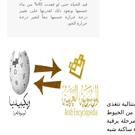
قيد الحياة حتى لو فقدت 40% من ماء
جسمها ويعود ذلك لقدرتها على تغيير
درجة حرارة جسمها تبعاً لتغير درجة
حرارة الجو،
- هل تعلم أن أبقراط كتب في الطب
أربعة مؤلفات هي: الحكم، الأدلة، تنظيم
التغذية، ورسالته في جروح الرأس.
ويعود له الفضل بأنه حرر الطب من
الدين والفلسفة.
- هل تعلم أن المرجان إفراز حيواني
يتكون في البحر ويتركب من مادة
كربونات الكلسيوم، وهو أحمر أو شديد
الية تتغذى
الحمرة وهو أجود أنواعه، ويمتاز بكبر
 من الخيوط
الحجم ويسمى الش
رحلة يرقية
ء ساكنة شبه
هل تعلم أن الأبسيد كلمة فرنسية اللفظ