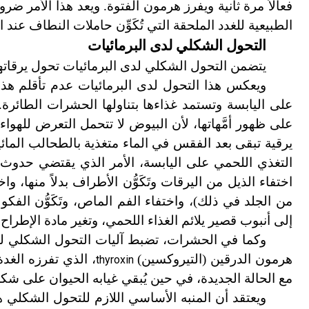
فعالاً مرة ثانية ويفرز هرمون الفتوة. ويعد هذا الأمر ضر
الطبيعية للغدد الملحقة التي تُكَوِّن حاملات النطاف عند ا
التحول الشكلي لدى البرمائيات
يتضمن التحول الشكلي لدى البرمائيات تحول يرقاتها
ويعكس هذا التحول لدى البرمائيات عدم تأقلم هذه ال
على اليابسة وتستمد غذاءها بتناولها الحشرات الطائرة.
على ظهور أمَّ
ه
اتها، لأن البيوض لا تتحمل التعرض للهواء
يرقية تبقى بعد الفقس في الماء متغذية بالطحالب المائ
التغذي اللحمي على اليابسة، الأمر الذي يقتضي حدوث
اختفاء الذيل من اليرقات وتَكَوُّن الأطراف بدلاً منها، و
من الجلد في ذلك)، واختفاء الفم الماص، وتَكَوُّن الفك
إلى أنبوب قصير يلائم الغذاء اللحمي، وتغير مادة الإطراح ال
وكما في الحشرات، تضبط آليات التحول الشكلي لدى
هرمون الدرقين (التيروكسين)
، الذي تفرزه الغد
thyroxin
مع الحالة الجديدة، في حين يُبقي غيابه الحيوان على شكل
ويعتقد أن المنبه الأساسي اللازم للتحول الشكلي 