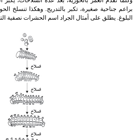
وكلما تقدم العمر بالحورية، بعد عدة انسلاخات، يكب
براعم جناحية صغيرة، تكبر بالتدريج. وهكذا تنسلخ الحو
البلوغ. يطلق على أمثال الجراد اسم الحشرات نصفية ا