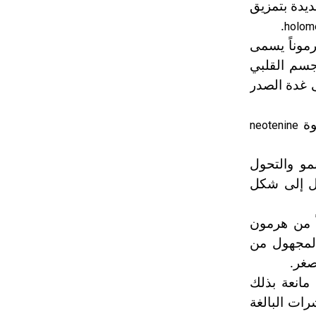
ديدة بتمزيق
تم اعتمادها مصطلحاً أثرياً يستخدم في
.
holom
العمارة عموماً وفي العمارة الدينية
الخاصة بالكنائس خصوصاً، وفي
رموناً يسمى
الإنكليزية أب
جسم القلبي
 غدة الصدر
- هل تعلم أن أبجر Abgar اسم معروف
جيداً يعود إلى عدد من الملوك الذين
وة
neotenine
حكموا مدينة إديسا (الرها) من أبجر الأول
وحتى التاسع، وهم ينتسبون إلى أسرة
أوسروين
مو والتحول
ول إلى شكل
- هل تعلم أن الأبجدية الكنعانية تتألف من
ً من هرمون
/22/ علامة كتابية sign تكتب منفصلة
غير متصلة، وتعتمد المبدأ الأكوروفوني،
المجهول من
حيث تقتصر القيمة الصوتية للعلامة الك
صغر.
مانعة بذلك
ات البالغة