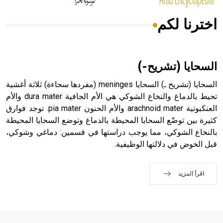
اخترنا لكم
هل تعلم أن الأبسيد كلمة فرنسية اللفظ تم اعتمادها مصطلحاً
أثرياً يستخدم في العمارة عموماً وفي العمارة الدينية الخاصة
بالكنائس خصوصاً، وفي الإنكليزية أب
السحايا (تشريح-)
السحايا (تشريح ـ) السحايا meninges (مفردها سحاءة) ثلاثة أغشية
تحيط بالدماغ والنخاع الشوكي هي الأم الجافية dura mater والأم
العنكبوتية arachnoid mater والأم الحنون pia mater. توجد فوارق
- هل تعلم أن أبجر Abgar اسم معروف جيداً يعود إلى عدد من
الملوك الذين حكموا مدينة إديسا (الرها) من أبجر الأول وحتى
كثيرة بين توضّع السحايا المحيطة بالدماغ وتوضع السحايا المحيطة
التاسع، وهم ينتسبون إلى أسرة أوسروين
بالنخاع الشوكي، مما يوجب دراستها في قسمين: دماغي وشوكي،
قبل الخوض في دلالتها الوظيفية.
اقرأ المزيد
- هل تعلم أن الأبجدية الكنعانية تتألف من /22/ علامة كتابية
sign تكتب منفصلة غير متصلة، وتعتمد المبدأ الأكوروفوني،
حيث تقتصر القيمة الصوتية للعلامة الك