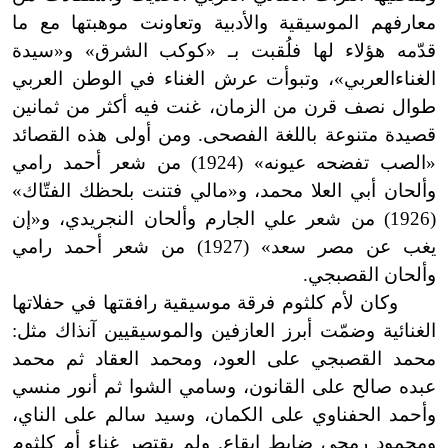
معارفهم الموسيقية والأدبية وتعاونت موهبتها مع ما
قدّمه هؤلاء لها فلُقبت بـ «كوكب الشرق» و«سيدة
الغناء
العربي»، وتبوأت عرش الغناء في الوطن العربي
طوال نصف قرن من الزمان، غنت فيه أكثر من ثمانين
قصيدة متنوعة باللغة الفصحى. ومن أولى هذه القصائد
«الصب تفضحه عيونه» (1924) من شعر أحمد رامي
وألحان أبي العلا محمد، و«مالي فتنت بلحظك الفتّاك»
(1926) من شعر علي الجارم وألحان النجريدي، و«إن
يغب عن مصر سعد» (1927) من شعر أحمد رامي
وألحان القصبجي.
وكان لأم كلثوم فرقة موسيقية رافقتها في حفلاتها
الغنائية وضمّت أبرز العازفين والموسيقيين آنذاك مثل:
محمد القصبجي على العود، ومحمد العقاد ثم محمد
عبده صالح على القانون، وسامي الشوا ثم أنور منسي
وأحمد الحفناوي على الكمان، وسيد سالم على الناي،
ومحمود رمحي ضابط إيقاع. ولم يقتصر غناء أم كلثوم