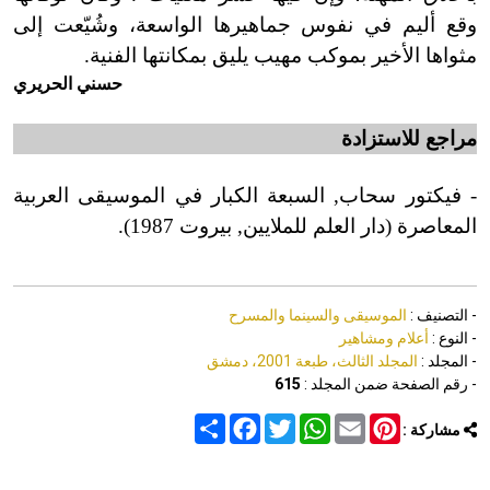
وقع أليم في نفوس جماهيرها الواسعة، وشُيّعت إلى
مثواها الأخير بموكب مهيب يليق بمكانتها الفنية.
حسني الحريري
م
راجع للاستزادة
- فيكتور سحاب, السبعة الكبار في الموسيقى العربية
المعاصرة (دار العلم للملايين, بيروت 1987).
- التصنيف :
الموسيقى والسينما والمسرح
- النوع :
أعلام ومشاهير
- المجلد :
المجلد الثالث، طبعة 2001، دمشق
- رقم الصفحة ضمن المجلد :
615
Share
Facebook
Twitter
WhatsApp
Email
Pinterest
مشاركة :