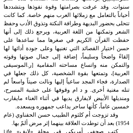
سنوات. وقد عرفت بصرامتها وق
وة
نفوذها وبتشددها
أحياناً بالتعامل مع زملائها العرب منهم خاصة. كما كانت
تتحلى بحضور البديهة وطرافة النكتة وتذوق الأدب وحفظ
الشعر وتمكنها من اللغة العربية، ويرجع ذلك إلى أنها
حفظت القرآن الكريم في صغرها مما ساعدها على
حسن اختيار القصائد التي تغنيها وعلى جودة أدائها لها
إلقاءً واضحاً وسليماً، إضافة إلى جمال صوتها وقوته
والتمكن منه واتساع مساحته المقامية [ر.الموسيقى
العربية]، وتمتعها بقوة الشخصية، كل ذلك جعلها في
الصدارة، فجاء المجد ساعياً إليها ونالت صيتاً واسعاً لم
تنله مغنية أخرى. و د ام وقوفها على خشبة المسرح،
ومنديلها الأبيض لايفارق يديها في أثناء الغناء ما
يقارب
خمسين عاماً، كأنها ساحر يداعب جمهوره ويسعده.
وقد تزوجت أم كلثوم الطبيب حسن الحفناوي (عام
1954) بعد أن توطدت العلاقة بينهما إثر مرض ألمّ بها.
كتب صحفي أمريكي في مجلة «لايف»
Life