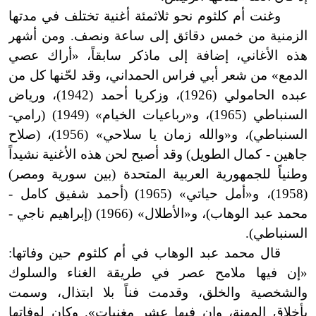
وغنت أم كلثوم نحو ثلاثمئة أغنية تختلف في مدتها
الزمنية من خمس دقائق إلى ساعة ونصف. ومن أشهر
هذه الأغاني، إضافة إلى ماذكر سابقاً، «أراك عصي
الدمع» من شعر أبي فراس الحمداني، وقد لحّنها كل من
عبده الحامولي (1926)، وزكريا أحمد (1942)، ورياض
السنباطي (1965)، و«رباعيات الخيام» (1949) (رامي-
السنباطي)، و«والله زمان يا سلاحي» (1956)، (صلاح
جاهين - كمال الطويل) وقد أصبح لحن هذه الأغنية نشيداً
وطنياً للجمهورية العربية المتحدة (بين سورية ومصر)
(1958)، و«أمل حياتي» (1965) (أحمد شفيق كامل -
محمد عبد الوهاب)، و«الأطلال» (1966) (إبراهيم ناجي -
السنباطي).
قال محمد عبد الوهاب في أم كلثوم حين وفاتها:
«إن فيها ملامح عصر في طريقة الغناء والسلوك
والشخصية والخلق، وقدمت فناً بلا ابتذال، وسمت
بأخلاق المهنة، وإن فيها عشر مغنيات». وكان لوفاتها