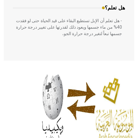
هل تعلم؟
- هل تعلم أن الإبل تستطيع البقاء على قيد الحياة حتى لو فقدت
40% من ماء جسمها ويعود ذلك لقدرتها على تغيير درجة حرارة
جسمها تبعاً لتغير درجة حرارة الجو،
- هل تعلم أن أبقراط كتب في الطب أربعة مؤلفات هي:
الحكم، الأدلة، تنظيم التغذية، ورسالته في جروح الرأس. ويعود
له الفضل بأنه حرر الطب من الدين والفلسفة.
- هل تعلم أن المرجان إفراز حيواني يتكون في البحر ويتركب
من مادة كربونات الكلسيوم، وهو أحمر أو شديد الحمرة وهو
أجود أنواعه، ويمتاز بكبر الحجم ويسمى الش