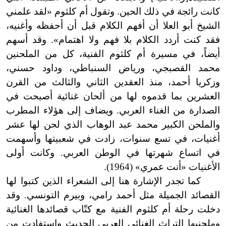
كانت رائجة في ذلك الحين. وتقول أم كلثوم «لقد علمني
الشيخ أبو العلا أن أفهم الكلام قبل أن أحفظه وأغنيه،
فقد كنت أردد الكلام بلا فهم ولا اهتمام». وقد أسهم
أيضاً، في مسيرة أم كلثوم الفنية، كل من الملحنين
محمد القصبجي، ورياض السنباطي، وداود حسني،
وزكريا أحمد، منذ العقدين الثاني والثالث من القرن
العشرين بما قدموه لها من ألحان غنائية أصبحت في
الصدارة من الغناء العربي. ويضاف إلى هؤلاء المطرب
والملحن الكبير محمد عبد الوهاب الذي لحن لها عشر
أغنيات، في تسع سنوات، زادت في شعبيتها وأسهمت
في اتساع شهرتها في الوطن العربي. وكانت أولى
الأغنيات «أنت عمري» (1964).
كما تجدر الإشارة هنا إلى الشعراء الذين كتبوا لها
القصائد الجميلة مثل أحمد رامي، وبيرم التونسي. وقد
دخلت رحلة أم كلثوم الفنية مع كتّاب قصائدها الغنائية
وملحنيها التراث الغنائي العربي الحديث واستفادت من