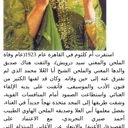
استقرت أم كلثوم في القاهرة عام 1923(عام وفاة
الملحن والمغني سيد درويش)، والتقت هناك صديق
والدها المغني والملحن الشيخ أبا العُلا محمد الذي لم
تفترق عنه إلى حين وفاته. وكان قد لقنها الكثير من
فنون الأدب والموسيقى، فأتقنت على يديه الإلقاء
الغنائي واستطاعت الصمود أمام المنافسات القوية،
وشقت طريقها إلى المجد متخذة نهجاً جديداً في الغناء،
بفضل معلمها أبي العلا وصديقه الملحن الهاوي الطبيب
أحمد صبري النجريدي، مع الاعتماد على
القصيدة[ر.الأغنية] والابتعاد عن الأغاني المبتذلة التي