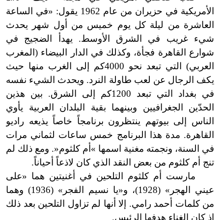
الأمريكية في حزيران من عام 1962 يقول: «في الساعة
العاشرة من ليلة كل يوم خميس من أول شهر يحدث
شيء غريب في الشرق الأوسط. يهدأ الضجيج في
شوارع القاهرة فجأة، وكذلك في الدار البيضاء (المغرب
العربي) التي تبعد نحو 4000كم إلى الغرب منها حيث
يكف الرجال عن لعب طاولة النرد. ويحدث الشيء نفسه
في بغداد التي تبعد 1200كم إلى الشرق. بين هذين
الحدّين الجغرافيين وبينهما بقية البلدان العربية يأوي
الناس إلى بيوتهم ينتظرون برنامجاً خاصاً يذيعه راديو
القاهرة. مدة هذا البرنامج خمس ساعات لثماني مرات
في السنة، ونجمته مغنية اسمها »أم كلثوم«. ومع ذلك لم
تنج أم كلثوم من بعض النقد الذي كان لاذعاً أحياناً.
مارست أم كلثوم التلحين في أغنيتين هما «على
عيني الهجر» (1928)، و«يا
نسيم الفجر» (1936) وهما
من كلمات أحمد رامي. إلا أنها لم تزاول التلحين بعد ذلك
إذ كان الغناء هدفها الرئيس.