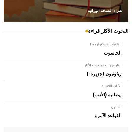
شراء النسخة الورقية
البحوث الأكثر قراءة
التقنيات (التكنولوجية)
الحاسوب
التاريخ و الجغرافية و الآثار
ريئونيون (جزيرة-)
الآداب اللاتينية
إيطالية (الأدب)
القانون
- هل تعلم أن الأبلق نوع من الفنون الهندسية التي ارتبطت
بالعمارة الإسلامية في بلاد الشام ومصر خاصة، حيث يحرص
القواعد الآمرة
المعمار على بناء مداميكه وخاصة في الواجهات