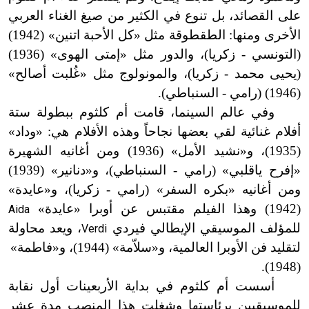
على القصائد، بل تنوع في الكثير من صيغ الغناء العربي
الأخرى ومنها: الطقطوقة مثل «كل الأحبة اتنين» (1942)
(التونسي - زكريا)، والدور مثل «إمتى الهوى» (1936)
(يحيى محمد - زكريا)، والمونولوج مثل «غُلبت أصالح»
(1946) (رامي - السنباطي).
وفي عالم السينما، قامت أم كلثوم ببطولة ستة
أفلام غنائية لقي بعضها نجاحاً وهذه الأفلام هي: «وداد»
(1935)، و«نشيد الأمل» (1936) ومن أغانيه الشهيرة
«إفرح ياقلبي» (رامي - السنباطي)، و«دنانير» (1939)
ومن أغانيه «بكره السفر» (رامي - زكريا)، و«عايدة»
(1942) وهذا الفيلم مقتبس عن أوبرا «عايدة»
Aida
للمؤلف الموسيقي الإيطالي فيردي
، ويعد محاولة
Verdi
لتقليد فن الأوبرا العالمية، و«سلاّمة» (1944)، و«فاطمة»
(1948).
أسست أم كلثوم في بداية الأربعينات أول نقابة
للموسيقيين برئاستها وشغلت هذا المنصب مدة عشر