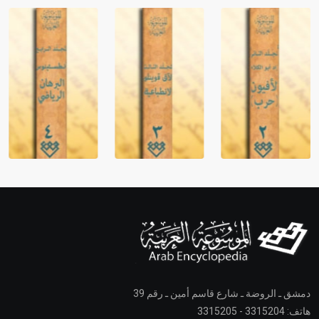
دمشق ـ الروضة ـ شارع قاسم أمين ـ رقم 39
هاتف: 3315204 - 3315205