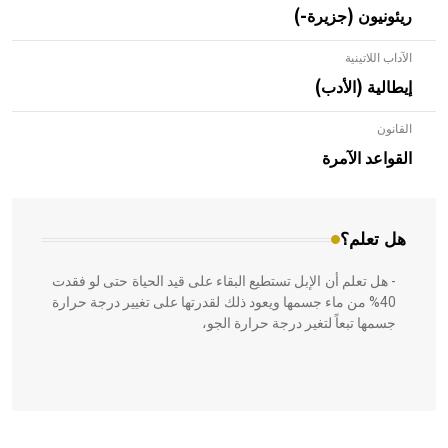
ريئونيون (جزيرة-)
الآداب اللاتينية
إيطالية (الأدب)
القانون
- هل تعلم أن الأبلق نوع من الفنون الهندسية التي ارتبطت
بالعمارة الإسلامية في بلاد الشام ومصر خاصة، حيث يحرص
القواعد الآمرة
المعمار على بناء مداميكه وخاصة في الواجهات
هل تعلم؟
- هل تعلم أن الإبل تستطيع البقاء على قيد الحياة حتى لو فقدت
40% من ماء جسمها ويعود ذلك لقدرتها على تغيير درجة حرارة
جسمها تبعاً لتغير درجة حرارة الجو،
- هل تعلم أن أبقراط كتب في الطب أربعة مؤلفات هي: