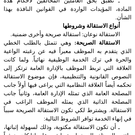
ـ تطبق بحق العاملين المخالفين لأحكام هذه
المادة، المؤيدات الواردة في القوانين النافذة بهذا
الشأن.
أنواع
الاستقالة وشروطها
الاستقالة نوعان:
استقالة
صريحة وأخرى ضمنية.
الاستقالة
الصريحة:
وهي تتمثل بالطلب الخطي
الذي يتقدم به الموظف معبراً فيه عن رغبته الواعية
والحرة في ترك الخدمة الوظيفية نهائياً.
ولما
كانت
العلاقة التي تربط الموظف بالإدارة العامة ترتكز إلى
النصوص القانونية والتنظيمية، فإن موضوع الاستقالة
تحكمه أيضاً العلاقة النظامية التي يراعى فيها أولاً جانب
المصلحة العامة الذي تمثله الإدارة العامة، وثانياً جانب
المصلحة الذاتية الذي يمثله الموظف الراغب في
الاستقالة. ويشترط لكي
تكون
الاستقالة الصريحة سبباً
في إنهاء الخدمة توافر الشروط التالية:
ـ أن تكون الاستقالة مكتوبة، وذلك لسهولة إثباتها،