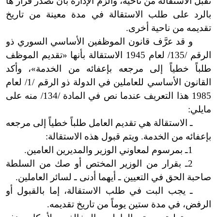
تقبل الاستقالة من ناحية، وألزم الإدارة بأن تصدر قرار ها
بالرد على طلب الاستقالة في مدة معينة من تاريخ
تقديمه من ناحية أخرى.
و قد عرَّف قانون الموظفين الأساسي السوري ذو
الرقم /135/ لعام 1945 الاستقالة بأنها «تقديم الموظف
طلباً خطياً إلى مرجعه بإعفائه من الخدمة»، وأكد
القانون الأساسي للعاملين في الدولة ذو الرقم /1/ لعام
1985 هذا التعريف عندما نص في المادة /134/ منه على
ما
يلي
:
ـ الاستقالة هي تقديم العامل طلباً خطياً إلى مرجعه
بإعفائه من الخدمة. ويتم قبول هذه الاستقالة:
1
ـ
بمرسوم
لمعاوني الوزير والمديرين العامين.
2
ـ
بقرار
من الوزير المختص أو صك من السلطة
صاحبة الحق في التعيين ـ
أيهما
أدنى ـ لسائر العاملين.
ـ يجب البت في طلب الاستقالة،
إما
بالقبول أو
الرفض، في مدة ستين يوماً من تاريخ تقديمه.