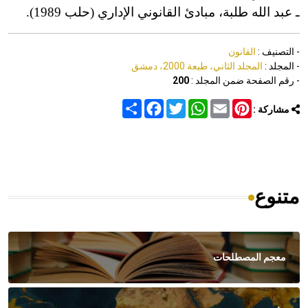
ـ عبد الله طلبة،
مباد
ئ
القانوني الإداري (حلب 1989).
- التصنيف :
القانون
- المجلد :
المجلد الثاني، طبعة 2000، دمشق
- رقم الصفحة ضمن المجلد :
200
Share
Facebook
Twitter
WhatsApp
Email
Pinterest
مشاركة :
متنوع
معجم المصطلحات