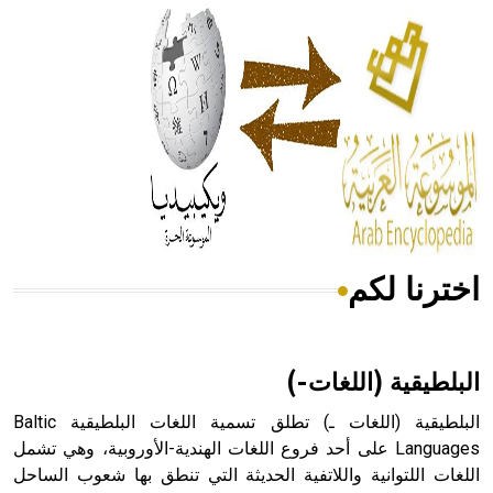
الحكم، الأدلة، تنظيم التغذية، ورسالته في جروح الرأس. ويعود
له الفضل بأنه حرر الطب من الدين والفلسفة.
- هل تعلم أن المرجان إفراز حيواني يتكون في البحر ويتركب
من مادة كربونات الكلسيوم، وهو أحمر أو شديد الحمرة وهو
أجود أنواعه، ويمتاز بكبر الحجم ويسمى الش
اخترنا لكم
هل تعلم أن الأبسيد كلمة فرنسية اللفظ تم اعتمادها مصطلحاً
أثرياً يستخدم في العمارة عموماً وفي العمارة الدينية الخاصة
بالكنائس خصوصاً، وفي الإنكليزية أب
البلطيقية (اللغات-)
البلطيقية (اللغات ـ) تطلق تسمية اللغات البلطيقية Baltic
Languages على أحد فروع اللغات الهندية-الأوروبية، وهي تشمل
اللغات اللتوانية واللاتفية الحديثة التي تنطق بها شعوب الساحل
- هل تعلم أن أبجر Abgar اسم معروف جيداً يعود إلى عدد من