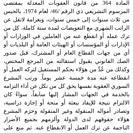
المادة 364 من قانون العقوبات المعدلة بمقتضى
المرسوم التشريعي ذي الرقم
/
46
/
لعام 1974، بالحبس
من ثلاث سنوات إلى خمس سنوات، وبغرامة
لا
تقل
عن
الراتب الشهري مع التعويضات لمدة سنة كاملة، كل من
ترك عمله أو انقطع عنه من العاملين في الوزارات أو
الإدارات أو المؤسسات أو الهيئات العامة أو البلديات أو
أي من جهات القطاع العام أو المشترك، قبل صدور
الصك القانوني بقبول استقالته من المرجع المختص،
وكذلك من عُدَّ من هؤلاء بحكم المستقيل لتركه العمل أو
انقطاعه عنه مدة خمسة عشر يوماً. ورتب المشرع
السوري العقوبة نفسها بحق كل من نكل عن أداء التزامه
بالخدمة في الجهات المشار إليها سابقاً، سواءً كان
الالتزام نتيجة للإيفاد ببعثة أو منحة أو إجازة دراسية،
وتصادر أمواله المنقولة وغير المنقولة وحرَم المشرع
هؤلاء حقوقهم لدى الدولة وألزمهم بجميع الأضرار
الناجمة عن ترك العمل أو الانقطاع عنه.
ثم
منع على