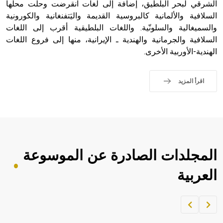
الملوك الذين حكموا مدينة إديسا (الرها) من أبجر الأول وحتى
الشرقي لبحر البلطيق، إضافة إلى لغات انقرضت وحلت محلها
التاسع، وهم ينتسبون إلى أسرة أوسروين
السلافية والألمانية كالبروسية القديمة واليَتفنغانية والكورونية
والسميغالية والسلونّية. واللغات البلطيقية أقرب إلى اللغات
السلافية والجرمانية والهندية ـ الإيرانية، منها إلى فروع اللغات
الهندية-الأوربية الأخرى.
- هل تعلم أن الأبجدية الكنعانية تتألف من /22/ علامة كتابية
sign تكتب منفصلة غير متصلة، وتعتمد المبدأ الأكوروفوني،
اقرأ المزيد
حيث تقتصر القيمة الصوتية للعلامة الك
المجلدات الصادرة عن الموسوعة
العربية