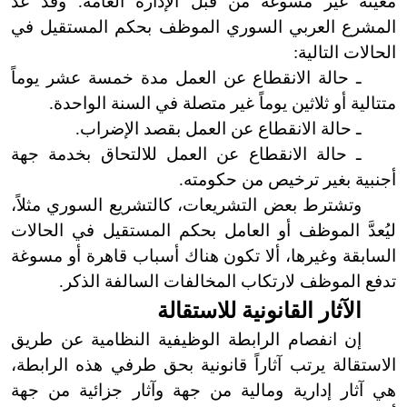
معينة غير مسوغة من قبل الإدارة العامة. وقد عدَّ
المشرع العربي السوري الموظف بحكم المستقيل في
الحالات
التالية
:
ـ حالة الانقطاع عن العمل مدة
خمسة
عشر يوماً
متتالية أو ثلاثين يوماً غير متصلة في السنة الواحدة.
ـ
حالة
الانقطاع عن العمل بقصد الإضراب.
ـ حالة الانقطاع عن العمل للالتحاق بخدمة جهة
أجنبية بغير ترخيص من حكومته.
وتشترط
بعض التشريعات، كالتشريع السوري مثلاً،
ليُعدَّ الموظف أو العامل بحكم المستقيل في الحالات
السابقة وغيرها، ألا تكون هناك أسباب قاهرة أو مسوغة
تدفع الموظف لارتكاب المخالفات السالفة الذكر.
الآثار القانونية للاستقالة
إن
انفصام الرابطة الوظيفية النظامية عن طريق
الاستقالة يرتب آثاراً قانونية بحق طرفي هذه الرابطة،
هي آثار إدارية ومالية من جهة وآثار جزائية من جهة