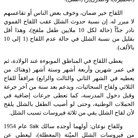
اللقاح خير ضمان، وخوف بعض الناس أو تقاعسهم
لا مبرر له. إن نسبة حدوث الشلل عقب اللقاح الفموي
نادر جدَّاً (حالة لكل 10 ملايين طفل ملقح)، وهذا أقل
بقليل من نسبة الشلل في حالة عدم اللقاح (1 إلى 10
بالألف).
يعطى اللقاح في المناطق الموبوءة عند الولادة، ثم
في عمر شهرين وأربعة أشهر وستة أشهر (وهناك من
يعطيه في الشهر الثاني والثالث والرابع) مرافقاً للقاح
الثلاثي ولقاح السحائيات، ويدعم بعد سنة من آخر جرعة
وقبل دخول المدرسة، كما تعطى جرعات إضافية في
الحملات الوطنية، وحتى لو أصيب الطفل بالشلل يلقح
لأن لقاح الشلل يقي من ثلاثة فيروسات تسبب الشلل.
وللقاح نوعان: أولهما أوجده سالك
عام 1954
Salk
من فيروسات الشلل الميْتة (المعطلة)، ليعطى عن