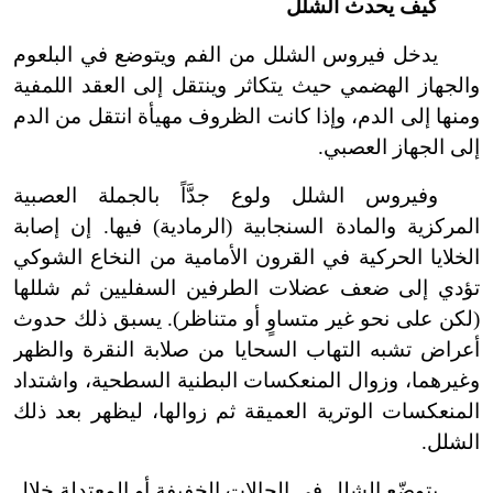
كيف يحدث الشلل
يدخل فيروس الشلل من الفم ويتوضع في البلعوم
والجهاز الهضمي حيث يتكاثر وينتقل إلى العقد اللمفية
ومنها إلى الدم، وإذا كانت الظروف مهيأة انتقل من الدم
إلى الجهاز العصبي.
وفيروس الشلل ولوع جدَّاً بالجملة العصبية
المركزية والمادة السنجابية (الرمادية) فيها. إن إصابة
الخلايا الحركية في القرون الأمامية من النخاع الشوكي
تؤدي إلى ضعف عضلات الطرفين السفليين ثم شللها
(لكن على نحو غير متساوٍ أو متناظر). يسبق ذلك حدوث
أعراض تشبه التهاب السحايا من صلابة النقرة والظهر
وغيرهما، وزوال المنعكسات البطنية السطحية، واشتداد
المنعكسات الوترية العميقة ثم زوالها، ليظهر بعد ذلك
الشلل.
يتوضّع الشلل في الحالات الخفيفة أو المعتدلة خلال