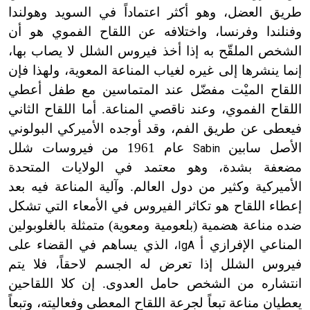
طريق العضل، وهو أكثر اعتماداً في السويد وهولندا
وفنلندا وفرنسا، واختلافه عن اللقاح الفموي هو أن
الشخص الملقّح به إذا أخذ فيروس الشلل لا يصاب بها،
إنما ينشرها إلى غيره لغياب المناعة المعوية، ولهذا فإن
اللقاح الميْت مفضّل عند المتماسين مع طفل أعطي
اللقاح الفموي، وعند ناقصي المناعة. أما اللقاح الثاني
فيعطى عن طريق الفم، وقد أوجده الأميركي البولوني
الأصل سابين
عام 1961 من فيروسات شلل
Sabin
مضعفة بشدة، وهو معتمد في الولايات المتحدة
الأميركية وكثير من دول العالم. وآلية المناعة فيه بعد
إعطاء اللقاح هو تكاثر الفيروس في الأمعاء التي تشكل
ضده مناعة هضمية (بلعومية ومعوية) متمثلة بالغلوبولين
المناعي الإفرازي أ
، الذي يساهم في القضاء على
IgA
فيروس الشلل إذا تعرض له الجسم لاحقاً، فلا يتم
انتشاره من الشخص حامل العدوى. إن كلا اللقاحين
يعطيان مناعة تبعاً لجرعة اللقاح المعطى وفعاليته، وتبعاً