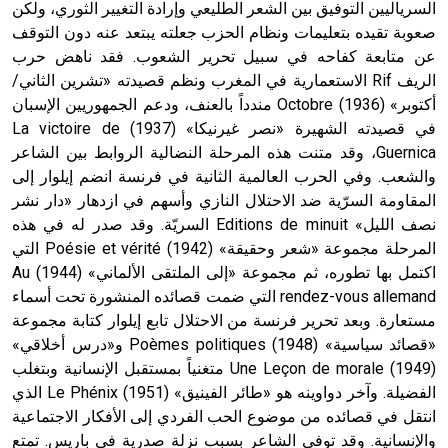
السرياليين التوفيق بين الشعر الطليعي وإرادة التغيير الثوري، ولكن
صعوبة تقيده بتعليمات ونظام الحزب جعلته يبتعد عنه دون التوقف
عن متابعة كفاحه في سبيل تحرير الشعوب. فقد ناهض حرب
الريف Rif الاستعمارية في المغرب ونظم قصيدته «تشرين الثاني/
أكتوبر» (1936) Octobre مندداً بالعنف، ودعم الجمهوريين الإسبان
في قصيدته الشهيرة «نصر غيرنيكا» (1937) La victoire de
Guernica، وقد متنت هذه المرحلة النضالية الروابط بين الشاعر
والشعب. وفي الحرب العالمية الثانية في فرنسة انضم إيلوار إلى
المقاومة السرّية ضد الاحتلال النازي وأسهم في ازدهار «دار نشر
نصف الليل» Editions de minuit السريّة. وقد صدر له في هذه
المرحلة مجموعة «شعر وحقيقة» (1942) Poésie et vérité التي
اكتمل بها تطوره، ثم مجموعة «إلى الملتقى الألماني» (1944) Au
rendez-vous allemand التي ضمت قصائده المنشورة تحت أسماء
مستعارة. وبعد تحرير فرنسة من الاحتلال تابع إيلوار كتابة مجموعة
«قصائد سياسية» (1948) Poèmes politiques و«درس أخلاقي»
(1949) Une Leçon de morale متغنياً بمستقبل الإنسانية وبتغلب
الفضيلة. وآخر دواوينه هو «طائر الفينيق» (1951) Le Phénix الذي
انتقل في قصائده من موضوع الحب الفردي إلى الأفكار الاجتماعية
والإنسانية. وقد توفي الشاعر بسبب نزلة صدرية في باريس. تمتع