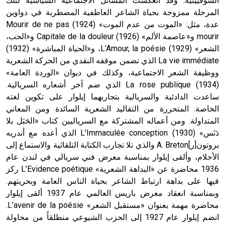
السوفييتية. وقد انعكست المسائل الاجتماعية السياسية لتلك
المرحلة ممزوجة بحياة الشاعر العاطفية المضطربة في دواوين
عدة، مثل: «الموت من عدم الموت» (1924) Mourir de ne pas
mourir و«عاصمة الألم» (1926) Capitale de la douleur و«الحب،
الشعر» (1929) L’Amour, la poésie، و«الحياة المباشرة» (1932)
La vie immédiate الذي تضمن موقفه النقدي من الحركة الشعرية
ووظيفة الشعر الاجتماعية، وكذلك في ديوان «الوردة العامة»
(1934) La rose publique الذي ضم آخر أشعاره السريالية.
ساعدت الدادئية والسريالية بتجاربهما إيلوار على تكوين لغته
الخاصة. المتحررة من التقاليد الشعرية السائدة ومن المعاني
المتداولة. ومن أعماله المشتركة مع السرياليين كتاب «الحَبَل بلا
دَنَس» (1930) L’Immaculée conception الذي أعده مع أندريه
بروتون[ر]A. Breton والذي تلا تجارب الكتابة التلقائية والاستماع إلى
الأحلام، وألقى إيلوار بمناسبة معرض فني سريالي في لندن عام
1936 محاضرة عن «البداهة الشعرية» L’Evidence poétique ركز
فيها على بداهة ارتباط الشاعر بحياة الناس العامة وبحريتهم.
وبمناسبة انعقاد معرض باريس العالمي عام 1937 ألقى إيلوار
محاضرة مهمة بعنوان «مستقبل الشعر» L’avenir de la poésie.
انضم إيلوار عام 1927 إلى الحزب الشيوعي منطلقاً من محاولة