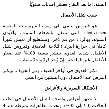
السنة، أما بعد اللقاح فعشر إصابات سنويَّاً.
سبب شلل الأطفال
هو فيروس ينتمي إلى زمرة الفيروسات المعوية
التي تنتقل بالطعام الملوث، والأيدي
enteroviruses
الملوثة، وبالرذاذ من فم لآخر، وتستطيع أن تعيش شهراً
كاملاً في حرارة البراد (الثلاجة العادية). وفيروس شلل
الأطفال شديد العدوى ينتشر بنسبة 100% عند صغار
الأطفال غير الملقحين إنْ وُجد فردٌ واحدٌ مصاب.
تكثر العدوى في أواخر الصيف وفي الخريف، ويكثر
المرض عند الأطفال دون السنتين من العمر.
الأشكال السريرية والأعراض
لا تظهر أعراض واضحة لشلل الأطفال في أغلب
الحالات (90 إلى 95%). وتحدث تظاهرات بسيطة عند 4