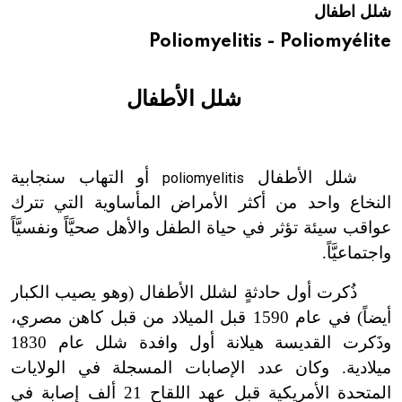
شلل اطفال
هيئة الموسوعة العربية تطلق موسوعات جديدة في عام 2026
Poliomyelitis - Poliomyélite
شلل الأطفال
شلل الأطفال
أو التهاب سنجابية
poliomyelitis
النخاع واحد من أكثر الأمراض المأساوية التي تترك
عواقب سيئة تؤثر في حياة الطفل والأهل صحيَّاً ونفسيَّاً
واجتماعيَّاً.
ذُكرت أول حادثةٍ لشلل الأطفال (وهو يصيب الكبار
أيضاً) في عام 1590 قبل الميلاد من قبل كاهن مصري،
وذَكرت القديسة هيلانة أول وافدة شلل عام 1830
ميلادية. وكان عدد الإصابات المسجلة في الولايات
المتحدة الأمريكية قبل عهد اللقاح 21 ألف إصابة في