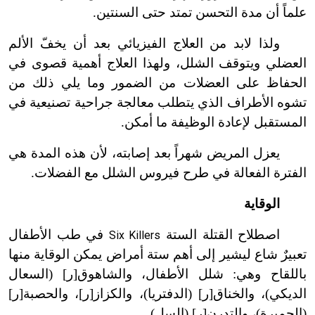
علماً أن مدة التحسن تمتد حتى السنتين.
ولذا لابد من العلاج الفيزيائي بعد أن يخفّ الألم
العضلي ويتوقف الشلل، ولهذا العلاج أهمية قصوى في
الحفاظ على العضلات من الضمور وما يلي ذلك من
تشوه الأطراف الذي يتطلب معالجة جراحية تصنيعية في
المستقبل لإعادة الوظيفة ما أمكن.
يعزل المريض شهراً بعد إصابته، لأن هذه المدة هي
الفترة الفعالة في طرح فيروس الشلل مع الفضلات.
الوقاية
اصطلاح القتلة الستة
في طب الأطفال
Six Killers
تعبيرٌ شاع ليشير إلى أهم ستة أمراض يمكن الوقاية منها
باللقاح وهي: شلل الأطفال، والشاهوق[ر] (السعال
الديكي)، والخناق[ر] (الدفتريا)، والكزاز[ر]، والحصبة[ر]
(الحميرة)، والتدرن[ر] (السل).