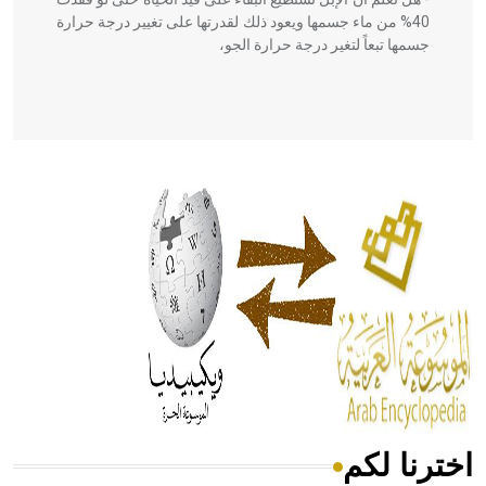
40% من ماء جسمها ويعود ذلك لقدرتها على تغيير درجة حرارة
جسمها تبعاً لتغير درجة حرارة الجو،
- هل تعلم أن أبقراط كتب في الطب أربعة مؤلفات هي:
الحكم، الأدلة، تنظيم التغذية، ورسالته في جروح الرأس. ويعود
له الفضل بأنه حرر الطب من الدين والفلسفة.
- هل تعلم أن المرجان إفراز حيواني يتكون في البحر ويتركب
من مادة كربونات الكلسيوم، وهو أحمر أو شديد الحمرة وهو
أجود أنواعه، ويمتاز بكبر الحجم ويسمى الش
اخترنا لكم