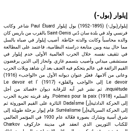
إيلوار (بول-)
إيلوار(بول-) (1895-1952) بول إيلوار Paul Éluard شاعر وكاتب
فرنسي ولد في بلدة سان دُني Saint-Denis بالقرب من باريس كان
والده محاسباً وكانت والدته خيّاطة. أصيب إيلوار في صباه بالسل
مما حال بينه وبين متابعة دراسته النظامية، فاعتمد على المطالعة
في تثقيف نفسه. خلال الحرب العالمية الأولى خدم إيلوار في
مستشفى ميداني وأصيب بتسمم غازي. وانحاز إلى الذين يرفضون
القيم الزائفة في عالم يتحكم فيه العنف بعد أن شاهد ويلات الحرب
وعانى من آلامها، فغيّر عنوان ديوانه الأول من «الواجب» (1916)
Le devoir إلى «الواجب والقلق» (1917) Le devoir et l`
inquiétude، ثم نشر غير آبه للرقابة ديوان «قصائد من أجل
السلم» (1918) Poèmes pour la paix. وقد قربته تجربة الحرب
إلى الحركة الدادئية[ر] DadaÎsme الثائرة على القيم الموروثة ثم
إلى الحركة السريالية[ر] Surréalisme. قام إيوار برحلة طويلة إلى
شرق آسية وشارك بصورة فعّالة عام 1930 في المؤتمر العالمي
للكتاب الثوريين الذي انعقد في مدينة خاركوف Charkov