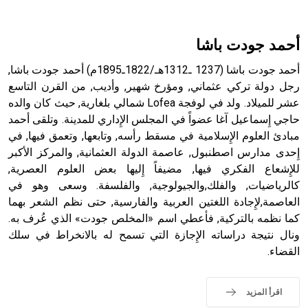
هل تعلم أن الأبسيد كلمة فرنسية اللفظ تم اعتمادها مصطلحاً
أثرياً يستخدم في العمارة عموماً وفي العمارة الدينية الخاصة
بالكنائس خصوصاً، وفي الإنكليزية أب
أحمد جودت باشا
أحمد جودت باشا (1237 ـ1312هـ/1822ـ1895م) أحمد جودت باشا,
رجل دولة تركي عثماني, ومؤرخ شهير, وأديب, من القرن التاسع
عشر للميلاد. ولد في لوفجة Lofea شمالي بلغارية, حيث كان والده
- هل تعلم أن أبجر Abgar اسم معروف جيداً يعود إلى عدد من
الملوك الذين حكموا مدينة إديسا (الرها) من أبجر الأول وحتى
حاجي إِسماعيل آغا عضواً في المجلس الإِداري للمدينة. وتلقى أحمد
التاسع، وهم ينتسبون إلى أسرة أوسروين
مبادئ العلوم الإِسلامية في مسقط رأسه, وتابعها, وتعمق فيها, في
إِحدى مدارس اصطنبول, عاصمة الدولة العثمانية, والمركز الأكبر
للإِشعاع الفكري فيها, مضيفاً إِليها بعض العلوم العصرية,
كالرياضيات, والفلك,والجيولوجية, والفلسفة. وسعى وهو في
العاصمة,لإِجادة اللغتين العربية والفارسية, حتى نظم الشعر بهما
- هل تعلم أن الأبجدية الكنعانية تتألف من /22/ علامة كتابية
كما نظمه بالتركية, فأعطي اسم «المخلص جودت» الذي عُرف به.
sign تكتب منفصلة غير متصلة، وتعتمد المبدأ الأكوروفوني،
ونال نتيجة دراساته الإِجازة التي تسمح له بالانخراط في سلك
حيث تقتصر القيمة الصوتية للعلامة الك
القضاء.
اقرأ المزيد