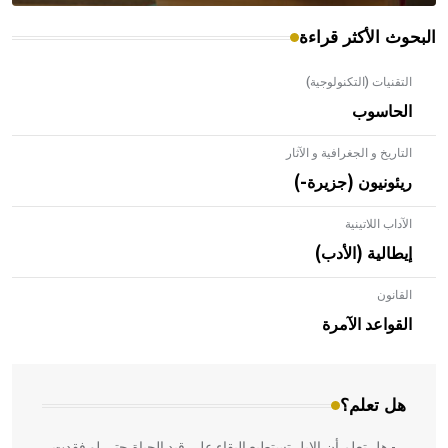
البحوث الأكثر قراءة
التقنيات (التكنولوجية)
الحاسوب
التاريخ و الجغرافية و الآثار
ريئونيون (جزيرة-)
الآداب اللاتينية
إيطالية (الأدب)
القانون
- هل تعلم أن الأبلق نوع من الفنون الهندسية التي ارتبطت
بالعمارة الإسلامية في بلاد الشام ومصر خاصة، حيث يحرص
القواعد الآمرة
المعمار على بناء مداميكه وخاصة في الواجهات
هل تعلم؟
- هل تعلم أن الإبل تستطيع البقاء على قيد الحياة حتى لو فقدت