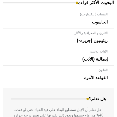
البحوث الأكثر قراءة
التقنيات (التكنولوجية)
الحاسوب
التاريخ و الجغرافية و الآثار
ريئونيون (جزيرة-)
الآداب اللاتينية
إيطالية (الأدب)
القانون
- هل تعلم أن الأبلق نوع من الفنون الهندسية التي ارتبطت
بالعمارة الإسلامية في بلاد الشام ومصر خاصة، حيث يحرص
القواعد الآمرة
المعمار على بناء مداميكه وخاصة في الواجهات
هل تعلم؟
- هل تعلم أن الإبل تستطيع البقاء على قيد الحياة حتى لو فقدت
40% من ماء جسمها ويعود ذلك لقدرتها على تغيير درجة حرارة