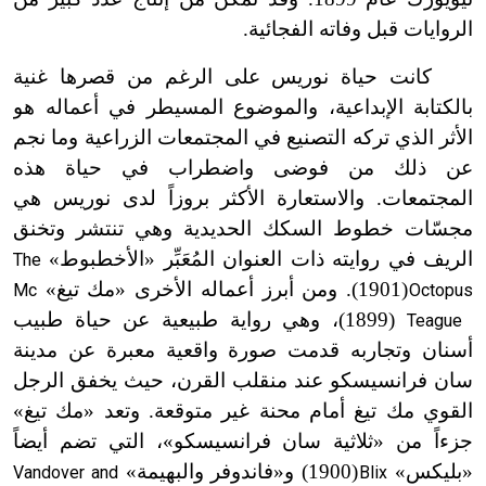
الروايات قبل وفاته الفجائية.
كانت حياة نوريس على الرغم من قصرها غنية
بالكتابة الإبداعية، والموضوع المسيطر في أعماله هو
الأثر الذي تركه التصنيع في المجتمعات الزراعية وما نجم
عن ذلك من فوضى واضطراب في حياة هذه
المجتمعات. والاستعارة الأكثر بروزاً لدى نوريس هي
مجسّات خطوط السكك الحديدية وهي تنتشر وتخنق
الريف في روايته ذات العنوان المُعَبِّر «الأخطبوط»
The
(1901). ومن أبرز أعماله الأخرى «مك تيغ»
Mc
Octopus
ت
(1899)، وهي رواية طبيعية عن حياة طبيب
Teague
ت
أسنان وتجاربه قدمت صورة واقعية معبرة عن مدينة
سان فرانسيسكو عند منقلب القرن، حيث يخفق الرجل
القوي مك تيغ أمام محنة غير متوقعة. وتعد «مك تيغ»
جزءاً من «ثلاثية سان فرانسيسكو»، التي تضم أيضاً
«بليكس»
(
1900) و«فاندوفر والبهيمة»
Vandover and
Blix
ت