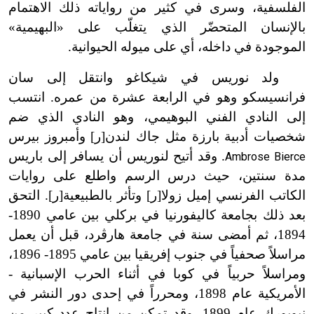
الفلسفية، وسرى في كثير من رواياته ذلك الاهتمام
بالإنسان المتحضّر الذي يتغلّب على «البهيمية»
الموجودة في داخله، أي على ميوله الحيوانية.
ولد نوريس في شيكاغو وانتقل إلى سان
فرانسيسكو وهو في الرابعة عشرة من عمره. انتسب
إلى النادي الفني البوهيمي، وهو النادي الذي ضم
شخصيات أدبية بارزة مثل جاك لندن[ر] وأمبروز بيرس
. وقد أتيح لنوريس أن يسافر إلى باريس
Ambrose Bierce
مدة سنتين، حيث درس الرسم واطلع على روايات
الكاتب الفرنسي إميل زولا[ر] وتأثر بالطبيعية[ر]. التحق
بعد ذلك بجامعة كاليفورنيا في بركلي بين عامي 1890-
1894، ثم أمضى سنة في جامعة هارڤرد، قبل أن يعمل
مراسلاً صحفياً في جنوب إفريقيا بين عامي 1895- 1896،
ومراسلاً حربياً في كوبا في أثناء الحرب الإسبانية -
الأمريكية عام 1898، ومحرراً في إحدى دور النشر في
نيويورك عام 1899. وقد تمكن من إنتاج عدد كبير من