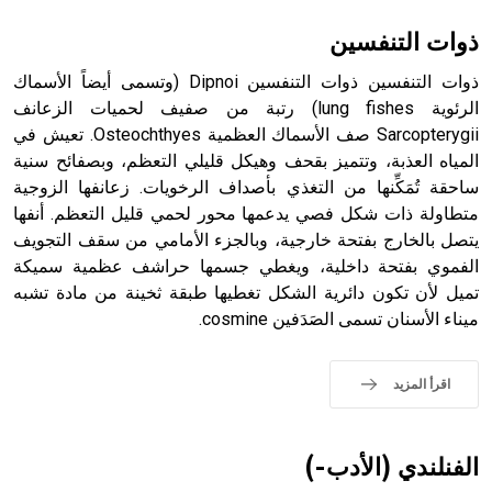
بالكنائس خصوصاً، وفي الإنكليزية أب
ذوات التنفسين
ذوات التنفسين ذوات التنفسين Dipnoi (وتسمى أيضاً الأسماك
الرئوية lung fishes) رتبة من صفيف لحميات الزعانف
Sarcopterygii صف الأسماك العظمية Osteochthyes. تعيش في
- هل تعلم أن أبجر Abgar اسم معروف جيداً يعود إلى عدد من
الملوك الذين حكموا مدينة إديسا (الرها) من أبجر الأول وحتى
المياه العذبة، وتتميز بقحف وهيكل قليلي التعظم، وبصفائح سنية
التاسع، وهم ينتسبون إلى أسرة أوسروين
ساحقة تُمَكِّنها من التغذي بأصداف الرخويات. زعانفها الزوجية
متطاولة ذات شكل فصي يدعمها محور لحمي قليل التعظم. أنفها
يتصل بالخارج بفتحة خارجية، وبالجزء الأمامي من سقف التجويف
الفموي بفتحة داخلية، ويغطي جسمها حراشف عظمية سميكة
تميل لأن تكون دائرية الشكل تغطيها طبقة ثخينة من مادة تشبه
- هل تعلم أن الأبجدية الكنعانية تتألف من /22/ علامة كتابية
ميناء الأسنان تسمى الصَدَفين cosmine.
sign تكتب منفصلة غير متصلة، وتعتمد المبدأ الأكوروفوني،
حيث تقتصر القيمة الصوتية للعلامة الك
اقرأ المزيد
الفنلندي (الأدب-)