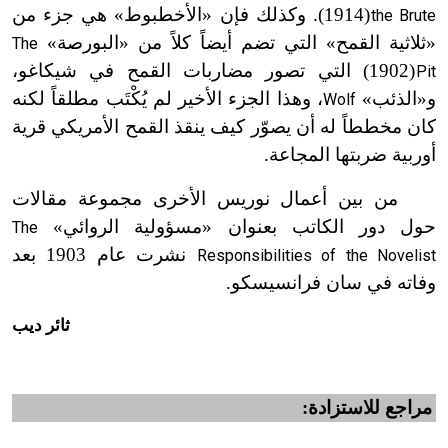
(1914). وكذلك فإن «الأخطبوط» هي جزء من
the Brute
ت
«ثلاثية القمح» التي تضم أيضاً كلاً من «البورصة»
The
(1902) التي تصور مضاربات القمح في شيكاغو،
Pit
ت
و«الذئب»
، وهذا الجزء الأخير لم يُكْتَب مطلقاً لكنه
Wolf
كان مخططاً له أن يصوّر كيف ينقذ القمح الأمريكي قرية
أوربية ضربتها المجاعة.
من بين أعمال نوريس الأخرى مجموعة مقالات
حول دور الكاتب بعنوان «مسؤولية الروائي»
The
نشرت عام 1903 بعد
Responsibilities of the Novelist
وفاته في سان فرانسيسكو.
ثائر ديب
مراجع للاستزادة: