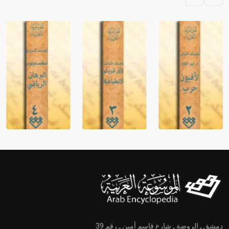
دمشق ـ الروضة ـ شارع قاسم أمين ـ رقم 39