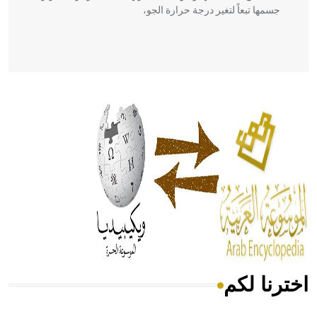
جسمها تبعاً لتغير درجة حرارة الجو،
- هل تعلم أن أبقراط كتب في الطب أربعة مؤلفات هي:
الحكم، الأدلة، تنظيم التغذية، ورسالته في جروح الرأس. ويعود
له الفضل بأنه حرر الطب من الدين والفلسفة.
- هل تعلم أن المرجان إفراز حيواني يتكون في البحر ويتركب
من مادة كربونات الكلسيوم، وهو أحمر أو شديد الحمرة وهو
أجود أنواعه، ويمتاز بكبر الحجم ويسمى الش
اخترنا لكم
هل تعلم أن الأبسيد كلمة فرنسية اللفظ تم اعتمادها مصطلحاً
أثرياً يستخدم في العمارة عموماً وفي العمارة الدينية الخاصة