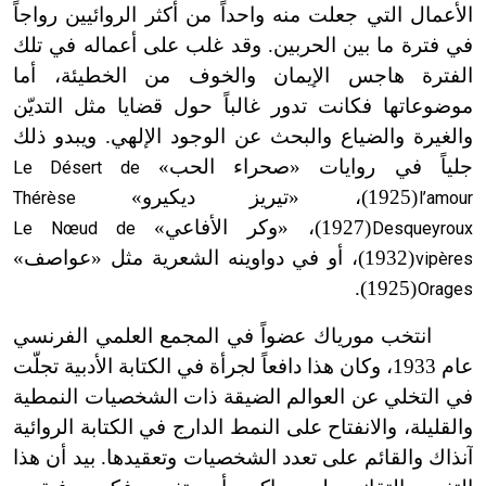
الأعمال التي جعلت منه واحداً من أكثر الروائيين رواجاً
في فترة ما بين الحربين. وقد غلب على أعماله في تلك
الفترة هاجس الإيمان والخوف من الخطيئة، أما
موضوعاتها فكانت تدور غالباً حول قضايا مثل التديّن
والغيرة والضياع والبحث عن الوجود الإلهي. ويبدو ذلك
جلياً في روايات «صحراء الحب»
Le Désert de
(1925)، «تيريز ديكيرو»
Thérèse
l’amour
ت
(1927)، «وكر الأفاعي»
Le Nœud de
Desqueyroux
ت
(1932)، أو في دواوينه الشعرية مثل «عواصف»
vipères
ت
(1925).
Orages
ت
انتخب مورياك عضواً في المجمع العلمي الفرنسي
عام 1933، وكان هذا دافعاً لجرأة في الكتابة الأدبية تجلّت
في التخلي عن العوالم الضيقة ذات الشخصيات النمطية
والقليلة، والانفتاح على النمط الدارج في الكتابة الروائية
آنذاك والقائم على تعدد الشخصيات وتعقيدها. بيد أن هذا