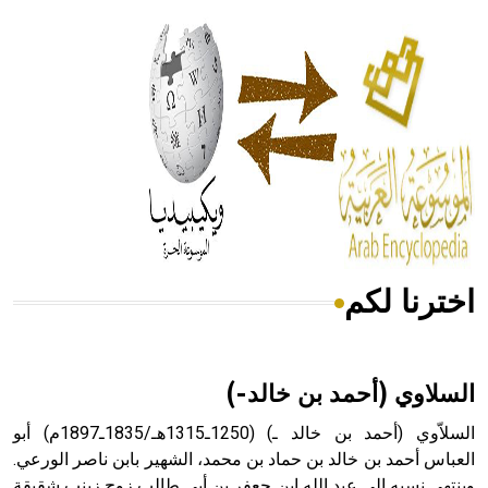
الحكم، الأدلة، تنظيم التغذية، ورسالته في جروح الرأس. ويعود
له الفضل بأنه حرر الطب من الدين والفلسفة.
- هل تعلم أن المرجان إفراز حيواني يتكون في البحر ويتركب
من مادة كربونات الكلسيوم، وهو أحمر أو شديد الحمرة وهو
أجود أنواعه، ويمتاز بكبر الحجم ويسمى الش
اخترنا لكم
هل تعلم أن الأبسيد كلمة فرنسية اللفظ تم اعتمادها مصطلحاً
أثرياً يستخدم في العمارة عموماً وفي العمارة الدينية الخاصة
بالكنائس خصوصاً، وفي الإنكليزية أب
السلاوي (أحمد بن خالد-)
السلاّوي (أحمد بن خالد ـ) (1250ـ1315هـ/1835ـ1897م) أبو
العباس أحمد بن خالد بن حماد بن محمد، الشهير بابن ناصر الورعي.
وينتهي نسبه إلى عبد الله ابن جعفر بن أبي طالب زوج زينب شقيقة
- هل تعلم أن أبجر Abgar اسم معروف جيداً يعود إلى عدد من