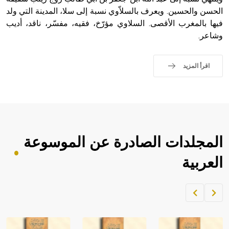
الملوك الذين حكموا مدينة إديسا (الرها) من أبجر الأول وحتى
الحسن والحسين. ويعرف بالسلاّوي نسبة إلى سلا، المدينة التي ولد
التاسع، وهم ينتسبون إلى أسرة أوسروين
فيها بالمغرب الأقصى. السلاوي مؤرّخ، فقيه، مفسّر، ناقد، أديب
وشاعر.
اقرأ المزيد
- هل تعلم أن الأبجدية الكنعانية تتألف من /22/ علامة كتابية
sign تكتب منفصلة غير متصلة، وتعتمد المبدأ الأكوروفوني،
حيث تقتصر القيمة الصوتية للعلامة الك
المجلدات الصادرة عن الموسوعة
العربية