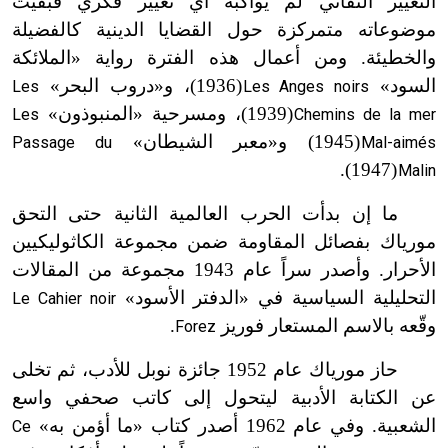
التغيير التقاني لم يواكبه أي تغيير فكري فبقيت
موضوعاته متمركزة حول القضايا الدينية كالفضيلة
والخطيئة. ومن أعمال هذه الفترة رواية «الملائكة
السود»
(1936)، و«دروب البحر»
Les
Les Anges noirs
ت
(1939)، ومسرحية «المنبوذون»
Les
Chemins de la mer
ت
(1945) و«معبر الشيطان»
Passage du
Mal-aimés
ت
(1947).
Malin
ت
ما إن بدأت الحرب العالمية الثانية حتى التحق
مورياك بفصائل المقاومة ضمن مجموعة الكاثوليكيين
الأحرار. وأصدر سراً عام 1943 مجموعة من المقالات
التحليلية السياسية في «الدفتر الأسود»
Le Cahier noir
وقّعه بالاسم المستعار فوريز
.
Forez
حاز مورياك عام 1952 جائزة نوبل للأدب، ثم تخلى
عن الكتابة الأدبية ليتحول إلى كاتب صحفي واسع
الشعبية. وفي عام 1962 أصدر كتاب «ما أؤمن به»
Ce