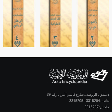
دمشق ـ الروضة ـ شارع قاسم أمين ـ رقم 39
هاتف: 3315204 - 3315205
فاكس: 3315207