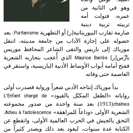
وهو في الثانية من
عمره، فتولت أمه
تربيته تربية دينية
صارمة تقارب البيوريتانية[ر] أو التطهرية
. بعد
Puritanisme
حصوله على إجازة الآداب من جامعة مدينته، انتقل
مورياك إلى باريس والتقى الشاعر المحافظ موريس
بارِّس[ر]
الذي أُعجب بتجاربه الشعرية
Maurice Barrès
ففتح أمامه أبواب الأوساط الأدبية الباريسية، واستقر في
العاصمة حتى وفاته.
بدأ مورياك إنتاجه الأدبي شعراً ورواية فصدرت أولى
رواياته «الطفل المكبّل بالقيود»
L’Enfant chargé de
(1913) بعد سنة واحدة من صدور مجموعته
chaînes
ت
الشعرية الأولى «وداعاً للمراهقة»
.
Adieu à l’adolescence
التحق بالجيش في الحرب العالمية الأولى، وانقطع عن
الكتابة عدة سنوات، ليعود بعد ذلك ويصدر كثيراً من