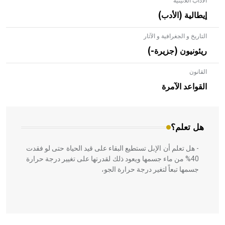
الآداب اللاتينية
إيطالية (الأدب)
التاريخ و الجغرافية و الآثار
ريئونيون (جزيرة-)
القانون
- هل تعلم أن الأبلق نوع من الفنون الهندسية التي ارتبطت
بالعمارة الإسلامية في بلاد الشام ومصر خاصة، حيث يحرص
القواعد الآمرة
المعمار على بناء مداميكه وخاصة في الواجهات
هل تعلم؟
- هل تعلم أن الإبل تستطيع البقاء على قيد الحياة حتى لو فقدت
40% من ماء جسمها ويعود ذلك لقدرتها على تغيير درجة حرارة
جسمها تبعاً لتغير درجة حرارة الجو،
- هل تعلم أن أبقراط كتب في الطب أربعة مؤلفات هي: