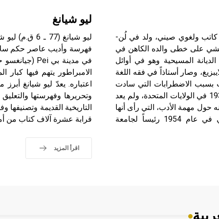
ليو شيانغ
ن (يوتانغ ـ) (1895ـ 1976) لين يوتانغ Lin Yü-t’ang (Yutang) كاتب ولغوي صيني، ولد في لُن-
 Fu-kien، وتلقى تعليمه ليمشي على خطى والده الكاهن في
Presbyt، إلا أنه تخلى عن الديانة المسيحية وهو في أوائل
في مدينة بي i
يغ، وصار أستاذاً في فقه اللغة
الامبراطور يتهم فيها كبار ال
صب بسبب الاضطرابات التي سادت
اعتباره. يعدّ ليو شيانغ أبر
هناك في الثلاثينيات من القرن العشرين. عاش بدءاً من عام 1936 في الولايات المتحدة، ولم يعد
 حول مهمة الأدب، التي رأى أنها
التاريخية القديمة وتصنيفها 
لا تنسجم وأهداف الحزب الشيوعي الصيني وتعليماته. سمي في عام 1954 رئيساً لجامعة
قرابة عشرة آلاف كتاب من أمها
اقرأ المزيد
ربية