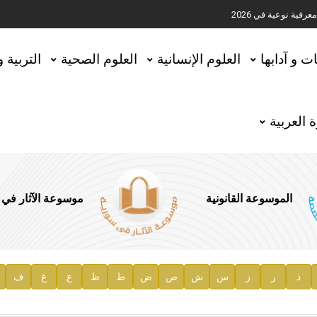
ية نوعية في 2026
تحقيق المخطوطات في العاصمة القطرية الدوحة
ات و آدابها
العلوم الإنسانية
العلوم الصحية
التربية 
 العربية
الموسوعة القانونية
موسوعة الآثار في
ذ
ر
ز
س
ش
ص
ض
ط
ظ
ع
غ
ف
ية