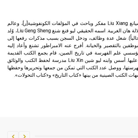
تم اعتمادها مصطلحاً أثرياً يستخدم في
العمارة عموماً وفي العمارة الدينية
الخاصة بالكنائس خصوصاً، وفي
ليو شيانغ (77 ـ 6 ق.م) ليو شيانغ Liu Xiang مفكر وباحث في المؤلفات الكونفوشية[ر]، وعالم
الإنكليزية أب
فهرسة وأديب عاصر حكم سلالة هان الغربية. اسمه الحقيقي ليو قنغ شنغ Liu Geng Sheng، وُلد
Pe (جيانغسو حالياً). شغل عدة وظائف، ودخل السجن بسبب مذكرات رفعها إلى
- هل تعلم أن أبجر Abgar اسم معروف
موظفين بالتقصير والخيانة. أفرج عنه الامبراطور تشنغ وأعاد إليه
جيداً يعود إلى عدد من الملوك الذين
ز مؤسسي علم الفهرسة في تاريخ الصين، قام بجمع الكتب القديمة
حكموا مدينة إديسا (الرها) من أبجر الأول
وتحريرها وفهرستها والتعليق عليها. أسس وابنه ليو شين Liu Xin مدرسة لحفظ الكتب والوثائق
وحتى التاسع، وهم ينتسبون إلى أسرة
وفهرستها، ووصل عدد الكتب التي تمكن من جمعها وتحريرها وحفظها
أوسروين
ت الكتب الصينية من بينها «كتاب التاريخ» و«كتاب التحولات».
- هل تعلم أن الأبجدية الكنعانية تتألف من
/22/ علامة كتابية sign تكتب منفصلة
غير متصلة، وتعتمد المبدأ الأكوروفوني،
حيث تقتصر القيمة الصوتية للعلامة الك