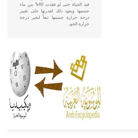
قيد الحياة حتى لو فقدت 40% من ماء
جسمها ويعود ذلك لقدرتها على تغيير
درجة حرارة جسمها تبعاً لتغير درجة
حرارة الجو،
- هل تعلم أن أبقراط كتب في الطب
أربعة مؤلفات هي: الحكم، الأدلة، تنظيم
التغذية، ورسالته في جروح الرأس.
ويعود له الفضل بأنه حرر الطب من
الدين والفلسفة.
- هل تعلم أن المرجان إفراز حيواني
يتكون في البحر ويتركب من مادة
كربونات الكلسيوم، وهو أحمر أو شديد
الحمرة وهو أجود أنواعه، ويمتاز بكبر
الحجم ويسمى الش
هل تعلم أن الأبسيد كلمة فرنسية اللفظ