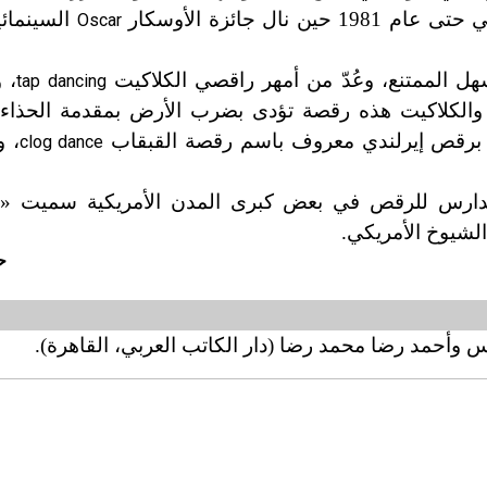
السينمائي
Oscar
لسهل الممتنع، وعُدّ من أمهر راقصي الكلاكيت
، 
tap dancing
والكلاكيت هذه رقصة تؤدى بضرب الأرض بمقدمة الحذاء ا
رة برقص إيرلندي معروف باسم رقصة القبقاب
، 
clog dance
مدارس للرقص في بعض كبرى المدن الأمريكية سميت «ا
لشيوخ الأمريكي.
ح
س وأحمد رضا محمد رضا (دار الكاتب العربي، القاهرة).