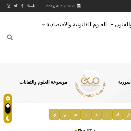
تابعنا:
Friday, Aug 7, 2026
والفنون
العلوم القانونية والاقتصادية
 سورية
موسوعة العلوم والتقانات
ق
ك
ل
م
ن
هـ
و
ي
متنوع