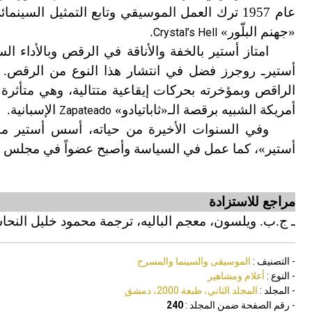
عام 1957 ترك العمل الموسيقي وتابع التمثيل السينمائي حتى عام 1981 حين نال جائزة الأوسكار
«جهنم البلّور»
.
Crystal’s Hell
امتاز أستير بالخفة والأناقة في الرقص وبالأداء ا
أستيرـ روجرز فضل في انتشار هذا النوع من الرقص. 
الراقص وبمؤخرته بحركات إيقاعية متتالية، وهي متأث
أمريكة الشبيه برقصة الـ«ثاباتيادو»
الإسبانية.
Zapateado
وفي السنوات الأخيرة من حياته، أسس أستير 
أستير»، كما عمل في السياسة وأصبح عضواً في مجلس ا
مراجع
للاستزادة
ـ ج.ب. ويلسون، معجم الباليه، ترجمة محمود خليل النحا
- التصنيف :
الموسيقى والسينما والمسرح
- النوع :
أعلام ومشاهير
- المجلد :
المجلد الثاني، طبعة 2000، دمشق
- رقم الصفحة ضمن المجلد :
240