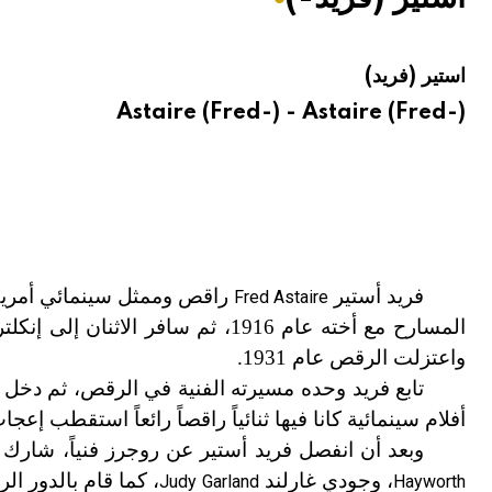
هيئة الموسوعة العربية تطلق موسوعات جديدة في عام 2026
استير (فريد)
Astaire (Fred-) - Astaire (Fred-)
فريد أستير
راقص وممثل سينمائي أمريكي
Fred Astaire
واعتزلت الرقص عام 1931.
تابع فريد وحده مسيرته الفنية في الرقص، ثم دخل 
أفلام سينمائية كانا فيها ثنائياً راقصاً رائعاً استقطب إع
وبعد أن انفصل فريد أستير عن روجرز فنياً، شارك 
، وجودي غارلند
، كما قام بالدور ا
Judy Garland
Hayworth