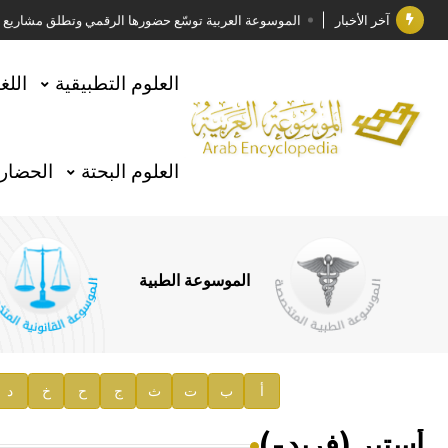
آخر الأخبار
الموسوعة العربية توسّع حضورها الرقمي وتطلق مشاريع معرف
فوز الأستاذ الدكتور وليد محمد السراقبي بجائزة كتارا ل
العلوم التطبيقية
اللغ
جائزة مجمع الملك سلمان العالمي للغة العربية 2025
الأستاذ إياد خالد الطباع مدير عام لهيئة الموسوعة العربية
العلوم البحتة
الحضارة
السيد محمد ياسين صالح وزيرا للثقافة
صدور المجلد الثامن من موسوعة الآثار في سورية
توصيات مجلس الإدارة
الموسوعة الطبية
صدور المجلد السابع من موسوعة الآثار في سورية
صدور المجلد الثامن عشر من الموسوعة الطبية
إعلان..
أ
ب
ت
ث
ج
ح
خ
د
دار الفكر الموزع الحصري لمنشورات هيئة الموسوعة العرب
أستير (فريد-)