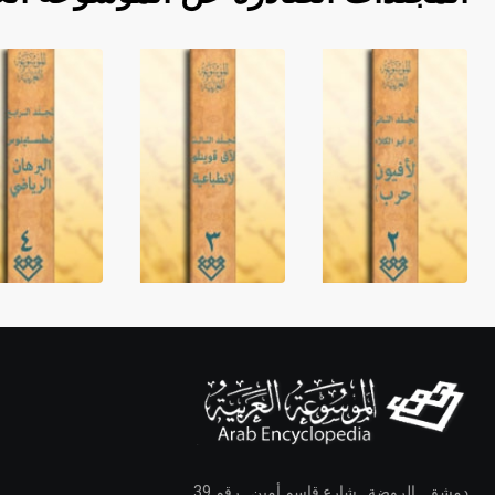
دمشق ـ الروضة ـ شارع قاسم أمين ـ رقم 39