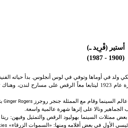
أستير (فْرِيد ـ)
(1900 - 1987)
 ولد في أوماها وتوفي في لوس أنجلوس. بدأ حياته الفنية 
المسارح مع أخته عام 1916، ثم سافر الاثنان إلى إنكلترة عام 1923 ليتابعا معاً الرقص على مسار
عالم السينما وقام مع الممثلة جنجر روجرز
بت
Ginger Rogers
جاب الجماهير ونالا على إثرها شهرة عالمية واسعة.
بعض ممثلات السينما بهوليود الرقص والتمثيل وفيهن: ريتا
لرئيسي الأول في بعض أفلامه ومنها: «السموات الزرقاء»
kies