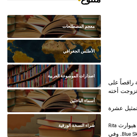
معجم المصطلحات
الأطلس الجغرافي
اصدارات الموسوعة العربية
راقصاً على
ح لندن، وهناك تزوجت أخته
أسماء الباحثين
مثيل عشرة
 هيوارث
Rita
شراء النسخة الورقية
. وفي
Blue S