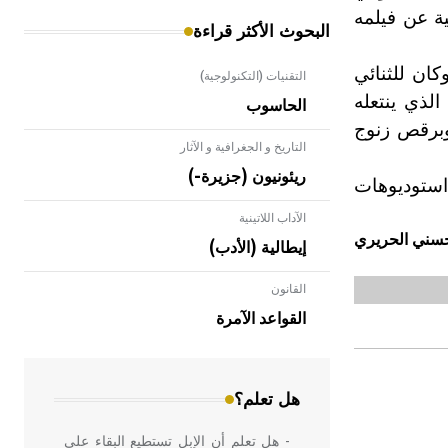
ة عن فيلمه
البحوث الأكثر قراءة
وكان للثنائي
التقنيات (التكنولوجية)
لذي ينتعله
الحاسوب
وبرقص زنوج
التاريخ و الجغرافية و الآثار
ريئونيون (جزيرة-)
ستوديوهات
الآداب اللاتينية
سني الحريري
إيطالية (الأدب)
القانون
- هل تعلم أن الأبلق نوع من الفنون
الهندسية التي ارتبطت بالعمارة الإسلامية
القواعد الآمرة
في بلاد الشام ومصر خاصة، حيث يحرص
المعمار على بناء مداميكه وخاصة في
الواجهات
هل تعلم؟
- هل تعلم أن الإبل تستطيع البقاء على