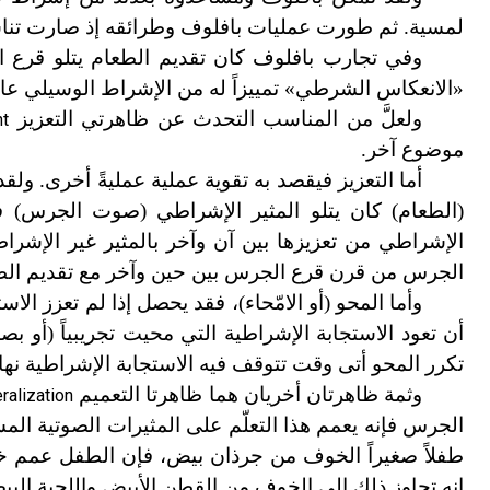
لمسية. ثم طورت عمليات بافلوف وطرائقه إذ صارت تناسب 
وفي تجارب بافلوف كان تقديم الطعام يتلو قرع 
«الانعكاس الشرطي» تمييزاً له من الإشراط الوسيلي عا
ولعلَّ من المناسب التحدث عن ظاهرتي التعزيز
nt
موضوع آخر.
أما التعزيز فيقصد به تقوية عملية عمليةً أخرى. و
(الطعام) كان يتلو المثير الإشراطي (صوت الجرس) فيقو
الإشراطي من تعزيزها بين آن وآخر بالمثير غير الإشراط
الجرس من قرن قرع الجرس بين حين وآخر مع تقديم الطع
وأما المحو (أو الامّحاء)، فقد يحصل إذا لم تعزز ا
أن تعود الاستجابة الإشراطية التي محيت تجريبياً (أو بصو
تكرر المحو أتى وقت تتوقف فيه الاستجابة الإشراطية نهائي
وثمة ظاهرتان أخريان هما ظاهرتا التعميم
ralization
الجرس فإنه يعمم هذا التعلّم على المثيرات الصوتية ال
طفلاً صغيراً الخوف من جرذان بيض، فإن الطفل عمم خ
إنه تجاوز ذلك إلى الخوف من القطن الأبيض واللحية البيض