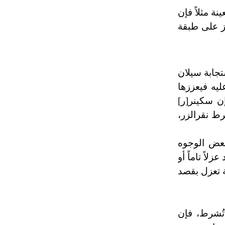
نة مثلاً فإن
ز على طبقة
تجابة سيلان
يه فيعززها
ن سكينر[ر]
رط نقرالزر،
ض الوجوه
اً تاماً أو
ة تعزل بقصد
تُشرط، فإن