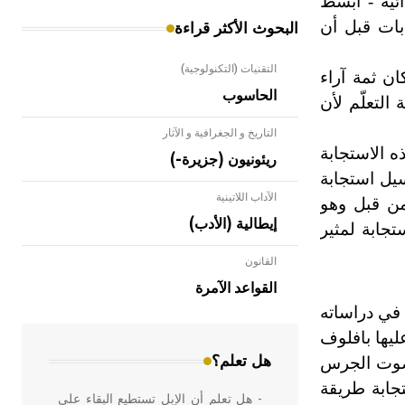
ئية - أبسط
بات قبل أن
البحوث الأكثر قراءة
التقنيات (التكنولوجية)
ان ثمة آراء
الحاسوب
لتعلّم لأن
التاريخ و الجغرافية و الآثار
ه الاستجابة
ريئونيون (جزيرة-)
سيل استجابة
الآداب اللاتينية
من قبل وهو
إيطالية (الأدب)
تجابة لمثير
القانون
- هل تعلم أن الأبلق نوع من الفنون
الهندسية التي ارتبطت بالعمارة الإسلامية
القواعد الآمرة
في بلاد الشام ومصر خاصة، حيث يحرص
 في دراساته
المعمار على بناء مداميكه وخاصة في
يها بافلوف
الواجهات
هل تعلم؟
ع صوت الجرس
جابة طريقة
- هل تعلم أن الإبل تستطيع البقاء على