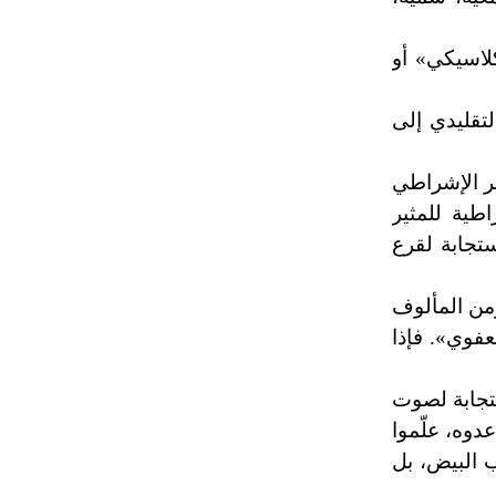
لاسيكي» أو
لتقليدي إلى
ير الإشراطي
طية للمثير
ستجابة لقرع
ومن المألوف
عفوي». فإذا
ستجابة لصوت
وه، علّموا
 البيض، بل