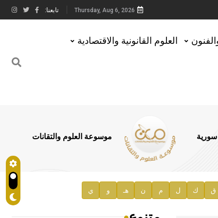
تابعنا:
Thursday, Aug 6, 2026
والفنون
العلوم القانونية والاقتصادية
 سورية
موسوعة العلوم والتقانات
ق
ك
ل
م
ن
هـ
و
ي
متنوع