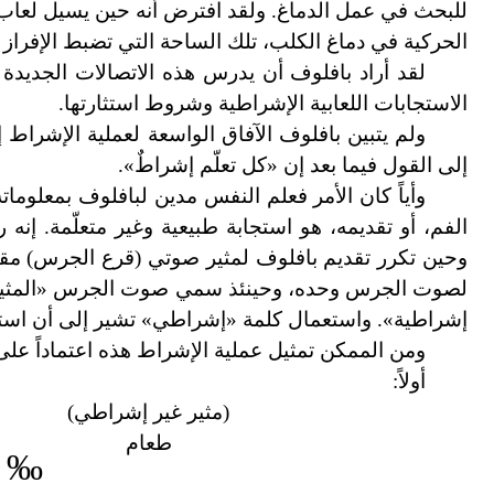
للبحث في عمل الدماغ. ولقد افترض أنه حين يسيل لعاب
الحركية في دماغ الكلب، تلك الساحة التي تضبط الإفراز ا
لقد أراد بافلوف أن يدرس هذه الاتصالات الجديد
الاستجابات اللعابية الإشراطية وشروط استثارتها.
ولم يتبين بافلوف الآفاق الواسعة لعملية الإشراط 
إلى القول فيما بعد إن «كل تعلّم إشراطٌ».
وأياً كان الأمر فعلم النفس مدين لبافلوف بمعلوم
الفم، أو تقديمه، هو استجابة طبيعية وغير متعلّمة. إن
وحين تكرر تقديم بافلوف لمثير صوتي (قرع الجرس) مقرون
لصوت الجرس وحده، وحينئذ سمي صوت الجرس «المثير ال
إشراطية». واستعمال كلمة «إشراطي» تشير إلى أن استثار
ومن الممكن تمثيل عملية الإشراط هذه اعتماداً على ا
أولاً:
(مثير غير
إشراطي
)
طعام
‰