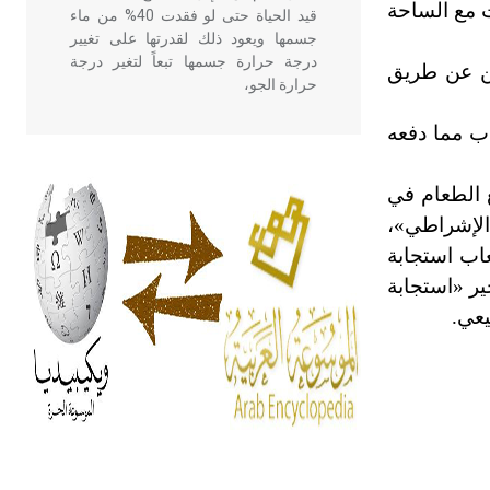
 مع الساحة
قيد الحياة حتى لو فقدت 40% من ماء
جسمها ويعود ذلك لقدرتها على تغيير
درجة حرارة جسمها تبعاً لتغير درجة
كن عن طريق
حرارة الجو،
اب مما دفعه
- هل تعلم أن أبقراط كتب في الطب
أربعة مؤلفات هي: الحكم، الأدلة، تنظيم
ع الطعام في
التغذية، ورسالته في جروح الرأس.
 الإشراطي»،
ويعود له الفضل بأنه حرر الطب من
الدين والفلسفة.
عاب استجابة
ر «استجابة
يعي.
- هل تعلم أن المرجان إفراز حيواني
يتكون في البحر ويتركب من مادة
كربونات الكلسيوم، وهو أحمر أو شديد
الحمرة وهو أجود أنواعه، ويمتاز بكبر
الحجم ويسمى الش
هل تعلم أن الأبسيد كلمة فرنسية اللفظ