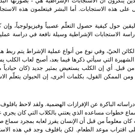
ن ينكرون أن الاستجابات الإشراطية هي - بصورتها البدا
ل على هذه الاستجابات. أما البشر فيتعلمون هذه الاستجا
يقين حول كيفية حصول التعلّم عصبياً وفيزيولوجياً، وإن ك
سة الاستجابات الإشراطية وسيلة نافعة في دراسة عملية ا
كائن الحيّ، وفي نوع من أنواع عملية الإشراط يتم ربط هذ
الشهيرة التي سيأتي ذكرها فيما بعد، أصبح لعاب الكلب ي
قبل. أي إن الكلب يستعيض بمثير جديد (كان حيادياً 
من الممكن القول، بكلمات أخرى، إن الحيوان يتعلّم الاس
 دراساته الباكرة عن الإفرازات الهضمية. ولقد لاحظ بافلوف
سماع خطوات مساعده الذي يعتني بالكلاب التي كان يجري عل
إنه كان معلوماً من قبل أن الإنسان يفرز لعابه بمجرد سما
على اقتراب موعد الطعام. لكن بافلوف وجد في هذه الاست