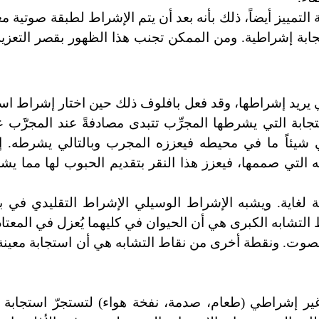
لتمييز أيضاً، ذلك بأنه بعد أن يتم الإشراط لطبقة صوتية معي
جابة إشراطية. ومن الممكن تجنب هذا الظهور بقصر التعزي
ي يريد إشراطها، وقد فعل بافلوف ذلك حين اختار إشراط اس
تجابة التي يشرطها المجرِّب تتبدى مصادفةً عند المجرّ
ب عل
ي شيئاً ما في محيطه فيعززه المجرب وبالتالي يشرطه. إ
 التي صممها، فيعزز هذا النقر بتقديم الحبوب لها مما يش
لغاية. ويشبه الإشراط الوسيلي الإشراط التقليدي
في
بع
شابه الكبرى هي أن الحيوان في كليهما يُعزل في المعتاد عزل
ة للصوت. ونقطة أخرى من نقاط التشابه هي أن استجابة معين
 غير إشراطي (طعام، صدمة، نفخة هواء) لتستجرّ استجابة 