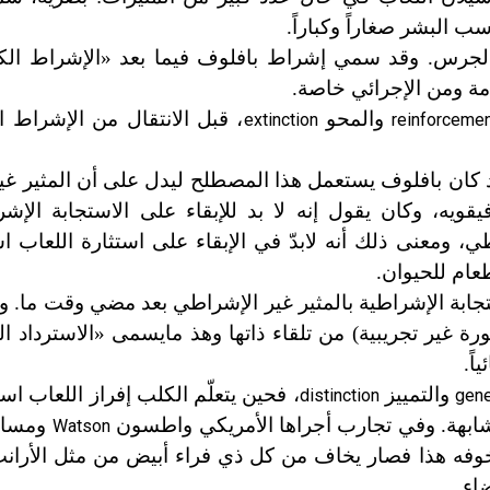
البشر صغاراً وكباراً.
الجرس. وقد سمي إشراط بافلوف فيما بعد «الإشراط الك
مة ومن الإجرائي خاصة.
والمحو
، قبل الانتقال من الإشراط ا
extinction
reinforceme
لقد كان بافلوف يستعمل هذا المصطلح ليدل على أن المثير غ
يه، وكان يقول إنه لا بد للإبقاء على الاستجابة الإشرا
ي، ومعنى ذلك أنه لابدّ في الإبقاء على استثارة اللعاب ا
ام للحيوان.
لاستجابة الإشراطية بالمثير غير الإشراطي بعد مضي وقت ما. 
رة غير تجريبية) من تلقاء ذاتها وهذ ما
يسمى «الاسترداد ال
اً.
والتمييز
، فحين يتعلّم الكلب إفراز اللعاب ا
distinction
gene
مشابهة. وفي تجارب أجراها الأمريكي واطسون
ومساعد
Watson
وفه هذا فصار يخاف من كل ذي فراء أبيض من مثل الأرانب
اء.