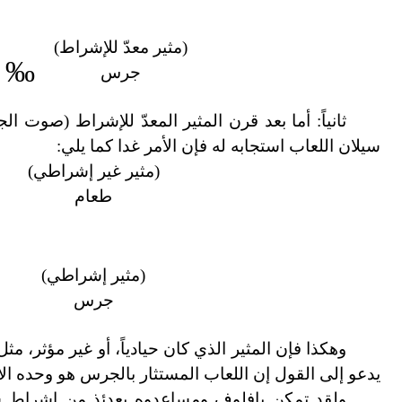
(مثير
معدّ
للإشراط)
‰
جرس
ثانياً: أما بعد قرن المثير المعدّ للإشراط (صوت 
سيلان اللعاب استجابه له فإن الأمر غدا كما يلي:
(مثير غير
إشراطي
)
طعام
(
مثير
إشراطي)
جرس
وهكذا فإن المثير الذي كان حيادياً، أو غير مؤثر، 
يدعو إلى القول إن اللعاب المستثار بالجرس هو وحده الا
ولقد تمكن بافلوف ومساعدوه بعدئذ من إشراط سي