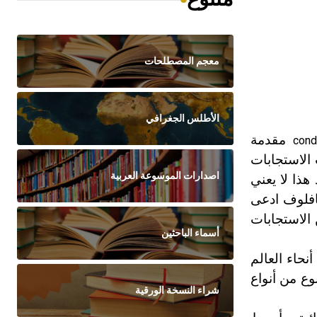
معجم المصطلحات
الأطلس الجغرافي
مقدمة
cond
الاستجابات
اصدارات الموسوعة العربية
هذا لا يعني
بافلوف ادعى
الاستجابات
أسماء الباحثين
نحاء العالم
وع من أنواع
شراء النسخة الورقية