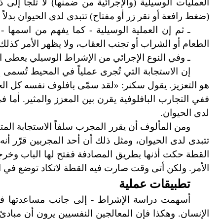
العمليات الوسيلية (والإجرائية من ضمنها) لا تلجأ إل
(ضغط رافعة أو نقر زر أو مفتاح) تتبدى لدى الحيوان بدلا
ـ ثم إن العملية الوسيلية - كما يفهم من اسمها 
الطعام أو الشراب أو تجنب العقاب، ولا يظهر الأمر كذلك 
ـ وفي النوع الإجرائي من الإشراط الوسيلي يعطى ال
إن الاستجابة التي تُجرى عملياً في المحيط تُسمى إ
هو التعزيز. يقول سكنر: «لقد سمّى بافلوف نفسه كل الحوا
ففي التجارب البافلوفية يقرن بين المعزز والمثير. أما في
لدى الحيوان.
ومن المألوف أن يقرر المجرب سلفاً الاستجابة المتبد
تتبدى لدى الحيوان، ومثل ذلك أن أحد المجربين قرّر أ
القطة حكت أذنها بطريق المصادفة ففتح لها الباب وخرجت،
الأمر. ولكن أتى وقت صارت فيه القطة لا
تكاد توضع في ال
تطبيقات عملية
أسهمت دراسة الإشراط - إلى جانب مساعدتها في 
الإنسان. وهكذا فإن المعالجين النفسيين يرون أن مبادئ