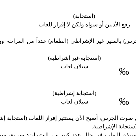
(
استجابة
)
رفع
الأذنين
أو سواه ولكن لا إفراز للعاب
الجرس) بالمثير غير الإشراطي (الطعام) عدداً من المرات، 
(استجابة
غير إشراطية)
سيلان
لعاب
‰
(
استجابة
إشراطية)
‰
سيلان
لعاب
مثل صوت الجرس، أصبح الآن يستثير إفراز اللعاب (استجابة إش
ستجابة الإشراطية.
لان اللعاب في حال عدد كبير من المثيرات: بصرية، سم