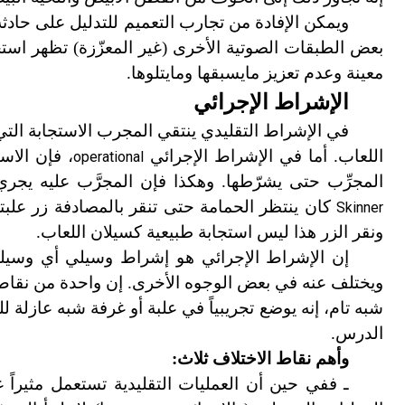
ويمكن الإفادة من تجارب التعميم للتدليل على حادثة ا
بعض الطبقات الصوتية الأخرى (غير المعزّزة) تظهر است
معينة وعدم تعزيز ما
يسبقها وما
يتلوها.
الإشراط الإجرائي
في الإشراط التقليدي ينتقي المجرب الاستجابة الت
اللعاب. أما في الإشراط الإجرائي
، فإن الاس
operational
المجرِّب حتى يشرّطها. وهكذا فإن المجرَّب عليه يجر
كان ينتظر الحمامة حتى تنقر بالمصادفة زر علبته
Skinner
ونقر الزر هذا ليس استجابة طبيعية كسيلان اللعاب.
إن الإشراط الإجرائي هو إشراط وسيلي أي وسيلة 
ويختلف عنه في بعض الوجوه الأخرى. إن واحدة من نقاط الت
شبه تام، إنه يوضع تجريبياً في علبة أو غرفة شبه عازل
الدرس.
وأهم نقاط الاختلاف ثلاث:
ـ ففي حين أن العمليات التقليدية تستعمل مثيراً