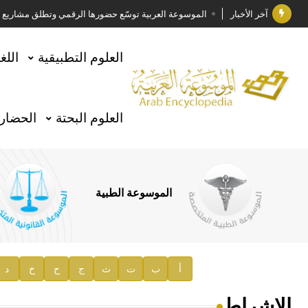
آخر الأخبار
الموسوعة العربية توسّع حضورها الرقمي وتطلق مشاريع معرف
فوز الأستاذ الدكتور وليد محمد السراقبي بجائزة كتارا ل
العلوم التطبيقية
اللغ
جائزة مجمع الملك سلمان العالمي للغة العربية 2025
الأستاذ إياد خالد الطباع مدير عام لهيئة الموسوعة العربية
العلوم البحتة
الحضارة
السيد محمد ياسين صالح وزيرا للثقافة
صدور المجلد الثامن من موسوعة الآثار في سورية
توصيات مجلس الإدارة
الموسوعة الطبية
صدور المجلد السابع من موسوعة الآثار في سورية
صدور المجلد الثامن عشر من الموسوعة الطبية
إعلان..
أ
ب
ت
ث
ج
ح
خ
د
دار الفكر الموزع الحصري لمنشورات هيئة الموسوعة العرب
الإشراط