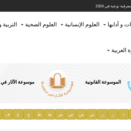
ية نوعية في 2026
تحقيق المخطوطات في العاصمة القطرية الدوحة
ات و آدابها
العلوم الإنسانية
العلوم الصحية
التربية 
 العربية
الموسوعة القانونية
موسوعة الآثار في
ذ
ر
ز
س
ش
ص
ض
ط
ظ
ع
غ
ف
ية