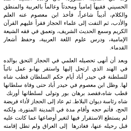
الحسيني فقيهاً إمامياً ومحدثاً وعالماً بالعربية والمنطق
والكلام، أديباً شاعراً، فأخذ ابن معصوم عنه العلم
والأدب، ثم التفت إلى علماء الحجاز فقرأ عليهم القرآن
الكريم وسمع الحديث الشريف، وتعمق في فقه الشيعة
الإمامية، ودرس علوم اللغة العربية، وحفظ أشعار
القدماء.
وبعد أن أنهى تحصيله العلمي في الحجاز التحق بوالده
في الهند الذي ارتحل إليها واستقر بها،و عمل نائباً
للسلطنة في حيدر أباد أيام حكم السلطان قطب شاه
لها. وظل ابن معصوم في حيدر أباد حتى وفاة سلطانها
قطب شاه،فقصد برهان بور وتولى لسلطانها أورنك
شاه رئاسة ديوان البلاط. ثم عاد إلى الحجاز لأداء فريضة
الحج، فأتم حجه وأقام مدة في المدينة المنورة، ولكنه
لم يستطع الاستقرار فيها لتغير أوضاعها عما كانت عليه
قبل رحيله عنها، فغادرها إلى العراق ولم تطل إقامته