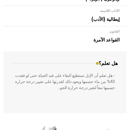
الآداب اللاتينية
إيطالية (الأدب)
القانون
- هل تعلم أن الأبلق نوع من الفنون الهندسية التي ارتبطت
بالعمارة الإسلامية في بلاد الشام ومصر خاصة، حيث يحرص
القواعد الآمرة
المعمار على بناء مداميكه وخاصة في الواجهات
هل تعلم؟
- هل تعلم أن الإبل تستطيع البقاء على قيد الحياة حتى لو فقدت
40% من ماء جسمها ويعود ذلك لقدرتها على تغيير درجة حرارة
جسمها تبعاً لتغير درجة حرارة الجو،
- هل تعلم أن أبقراط كتب في الطب أربعة مؤلفات هي:
الحكم، الأدلة، تنظيم التغذية، ورسالته في جروح الرأس. ويعود