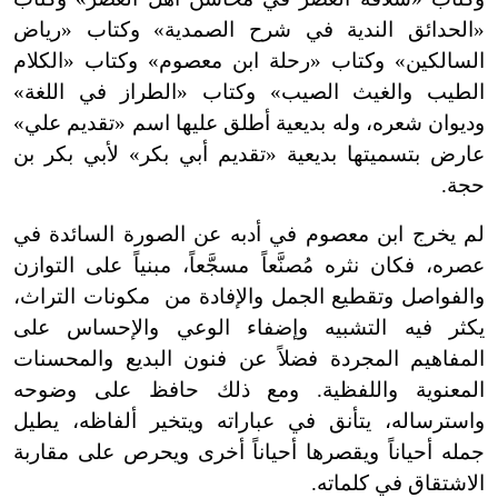
«الحدائق الندية في شرح الصمدية» وكتاب «رياض
السالكين» وكتاب «رحلة ابن معصوم» وكتاب «الكلام
الطيب والغيث الصيب» وكتاب «الطراز في اللغة»
وديوان شعره، وله بديعية أطلق عليها اسم «تقديم علي»
عارض بتسميتها بديعية «تقديم أبي بكر» لأبي بكر بن
حجة.
لم يخرج ابن معصوم في أدبه عن الصورة السائدة في
عصره، فكان نثره مُصنَّعاً مسجَّعاً، مبنياً على التوازن
والفواصل وتقطيع الجمل والإفادة من مكونات التراث،
يكثر فيه التشبيه وإضفاء الوعي والإحساس على
المفاهيم المجردة فضلاً عن فنون البديع والمحسنات
المعنوية واللفظية. ومع ذلك حافظ على وضوحه
واسترساله، يتأنق في عباراته ويتخير ألفاظه، يطيل
جمله أحياناً ويقصرها أحياناً أخرى ويحرص على مقاربة
الاشتقاق في كلماته.