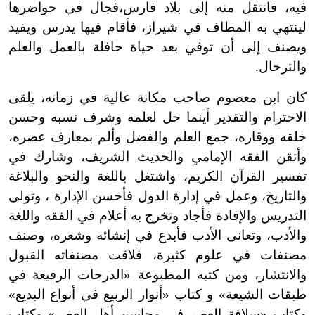
فيه، فانتقل منه إلى بلاد فارس،فجال في حواضرها
لينتهي به المطاف في شيراز، فأقام فيها يدرس ويفيد
ويصنف إلى أن توفي بعد حياة حافلة بالعمل والعلم
والترحال.
كان ابن معصوم صاحب مكانة عالية في زمانه، يلقى
الاحترام والتقدير أينما حل لعلمه وشرف نسبه وحسن
خلقه ووقاره، جمع العلم والفضل وألم بمعارف عصره،
وأتقن الفقه الإمامي والحديث الشريف، وشارك في
تفسير القرآن الكريم، واشتغل باللغة والنحو والبلاغة
والتاريخ، وعمل في إدارة الدول فأحسن الإدارة ، وتولى
التدريس والإفادة فأجاد وتخرج به أعلام في الفقه واللغة
والأدب، وتعانى الأدب فأبدع في إنشائه وشعره، وصنف
مصنفات في علوم كثيرة، فلاقت مصنفاته القبول
والانتشار، ومن كتبه المطبوعة «الدرجات الرفيعة في
طبقات الشيعة» و كتاب «أنوار الربيع في أنواع البديع»
وكتاب «سلافة العصر في محاسن أهل العصر» وكتاب