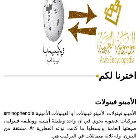
له الفضل بأنه حرر الطب من الدين والفلسفة.
- هل تعلم أن المرجان إفراز حيواني يتكون في البحر ويتركب
من مادة كربونات الكلسيوم، وهو أحمر أو شديد الحمرة وهو
أجود أنواعه، ويمتاز بكبر الحجم ويسمى الش
اخترنا لكم
هل تعلم أن الأبسيد كلمة فرنسية اللفظ تم اعتمادها مصطلحاً
أثرياً يستخدم في العمارة عموماً وفي العمارة الدينية الخاصة
بالكنائس خصوصاً، وفي الإنكليزية أب
الأمينو فينولات
الأمينو فينولات الأمينو فينولات أو الفينولات الأمينية aminophenols
مركبات عضوية تحوي في آن واحد وظيفةً أمينية ووظيفة فينولية،
صيغتها العامة: وأبسطها ما كانت نواته العطرية Ar مشتقة من
- هل تعلم أن أبجر Abgar اسم معروف جيداً يعود إلى عدد من
البنزن، وله ثلاثة متماثلات في التركيب هي:
الملوك الذين حكموا مدينة إديسا (الرها) من أبجر الأول وحتى