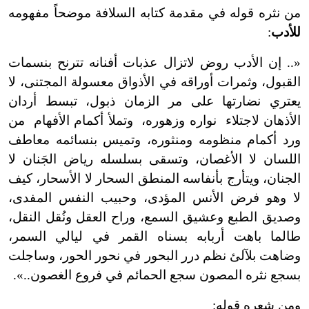
من نثره قوله في مقدمة كتابه السلافة موضحاً مفهومه
للأدب
:
«.. إن الأدب روض لاتزال عذبات أفنانه تترنح بنسمات
القبول، وثمرات أوراقه في الأذواق معسولة المجتنى، لا
يعتري نضارتها على مر الزمان ذبول، تبسط أردان
الأذهان لاجتلاء نواره وزهوره، وتملأ أكمام الأفهام من
ورد أكمام منظومه ومنثوره، وتميس بنسائمه معاطف
اللسان لا الأغصان، وتسقى بسلسله رياض الجَنان لا
الجنان، ويتأرج بأنفاسه المنطق السحار لا الأسحار، كيف
لا وهو فرض الأنس المؤدى، وحبيب النفس المفدى،
وصديق الطبع وعشيق السمع، وراح العقل ونُقل النقل،
طالما باهت أربابه بسناه القمر في ليالي السمر،
وضاهت بلآلئ نظم درر البحور في نحور الحور، وساجلت
بسجع نثره المصون سجع الحمائم في فروع الغصون..».
ومن شعره قوله: