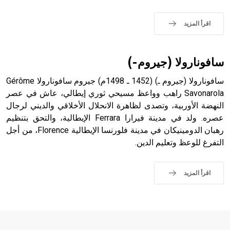
التاسع، وهم ينتسبون إلى أسرة أوسروين
اقرأ المزيد
- هل تعلم أن الأبجدية الكنعانية تتألف من /22/ علامة كتابية
سافونارولا (جيروم-)
sign تكتب منفصلة غير متصلة، وتعتمد المبدأ الأكوروفوني،
حيث تقتصر القيمة الصوتية للعلامة الك
سافونارولا (جيروم ـ) (1452 ـ 1498م) جيروم سافونارولا Gérôme
Savonarola راهب وواعظ مسيحي ثوري إيطالي، عاش في عصر
النهضة الأوربية، وتصدى لظاهرة الانحلال الأخلاقي والديني لرجال
عصره. ولد في مدينة فيرارا Ferrara الإيطالية، والتحق بتنظيم
رهبان الدومينيكان في مدينة فلورنسا الإيطالية Florence، من أجل
التفرغ للوعظ وتعليم الدين.
اقرأ المزيد