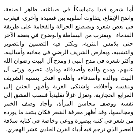
أما شعره فبدا متماسكاً في صياغته، ظاهر الصنعة،
واضح الإيقاع، يتفاوت أسلوبه بين قصيدة وأخرى، فيغرب
في بعض شعره ويصطنع الجزالة والفخامة على طريقة
القدماء ويقترب من البساطة والوضوح في بعضه الآخر
حتى يلامس النثرية، ويكثر فيه التضمين والتصوير
والتشبيه، ويعارض الشريف الرضي في معانيه وأساليبه.
وأكثر شعره في مدح النبي ( ومدح آل البيت رضوان الله
عليهم، ومدح والده وأصدقائه وملوك عصره. ورثى آل
البيت ووالده وأصدقاءه وأهله،و افتخر بنسبه الشريف
وبنفسه وأخلاقه، واشتكى الغربة وأظهر الحنين إلى
المرابع الحجازية، وتغزل غزلاً تقليدياً فنسب العشق إلى
نفسه ووصف محاسن المرأة، وأجاد وصف الخمر
ومجالسها، وقد أظهر معرفة الشعر فكان ينتقد ما يورده
من شعر في كتبه ببصيرة ووعي وخاصة في كتابه سلافة
العصر الذي ترجم فيه أدباء القرن الحادي عشر الهجري.