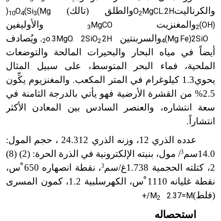
والكرناليت
والطلق (تالك)
)
O
(Si
(Mg
O
MgCL.2H
10
4
3
2
والمغنزيت
والأوليفين
MgCO
(OH)
3
2
والسربنتين
. ويُصادف
o.3MgO. 2SiO
2H
(Mg.Fe)2SiO
2
2
4
N
أيضاً في مياه البحار والبحيرات المالحة والتوضعات
الملحية، فماء البحر المتوسط، على سبيل المثال
يحوي1.3 كيلوغرام في المتر المكعب. والمغنزيوم يكِّون
2.5% من القشرة الأرضية فهو يأتي بالدرجة الثامنة في
سعة انتشاره، والعنصر السادس بين المعادن الأكثر
انتشاراً.
عدده الذري 12، وزنه الذري 24.312 ، حجم المول:
14.0سم
3
/ مول، بنيته الإلكترونية في الذرة الحرة: (2) (8)
2، كتلته الحجمية 1.738غ/سم
3
، نقطة انصهاره 650 ْس،
نقطة غليانه 1110 ْس، الكهرسلبية 1.2، كمون المسرى
(فلط)
+/M
m
2.37=M
2
استحصاله