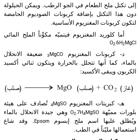
إلى تكتل ملح الطعام في الجو الرطب. ويمكن الحيلولة
دون هذا التكتل بإضافة كربونات الصوديوم الحامضة
لتكون كربونات المغنزيوم الأساسية.
أما كلوريد المغنزيوم فيتميّه مكوِّناً الملح المائي
O
.6H
MgCl
2
2
د- كربونات المغنزيوم
ضعيفة الانحلال
MgCO
3
بالماء، كما أنها تتحلل بالحرارة ويتكون ثنائي أكسيد
الكربون ويبقى الأكسيد:
هـ- كبريتات المغنزيوم
تُصادف على هيئة
MgSO
4
بلورات مميّههَ
وهي جيدة الانحلال بالماء
O
.7H
MgSO
2
4
ويُطلق عليها اسم ملح إبسوم
. وقد شاع
Epsom
استعمالها مليّناً في الطب.