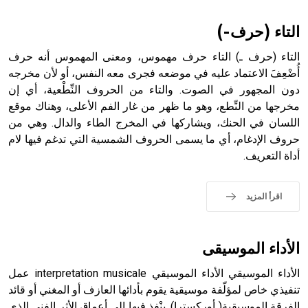
أثرياً يستخدم في العمارة عموماً وفي العمارة الدينية الخاصة
بالكنائس خصوصاً، وفي الإنكليزية أب
التاء (حرف-)
التاء (حرف ـ) التاء حرف مهموس، ومعنى المهموس أنه حرف
أُضْعِفَ الاعتماد عليه في موضعه فجرى معه النفس، أو لأن مخرجه
دون المجهور في الصوت. والتاء من الحروف النِّطْعية، أي إن
- هل تعلم أن أبجر Abgar اسم معروف جيداً يعود إلى عدد من
الملوك الذين حكموا مدينة إديسا (الرها) من أبجر الأول وحتى
مخرجها من النِّطع، وهو ما ظهر من غار الفم الأعلى، وهناك موقع
التاسع، وهم ينتسبون إلى أسرة أوسروين
اللسان في الحنك، ويشاركها في المخرج الطاء والدال. وهي من
حروف الإدغام، أي ما يسمى الحروف الشمسية التي تدغم فيها لام
أداة التعريف.
- هل تعلم أن الأبجدية الكنعانية تتألف من /22/ علامة كتابية
اقرأ المزيد
sign تكتب منفصلة غير متصلة، وتعتمد المبدأ الأكوروفوني،
حيث تقتصر القيمة الصوتية للعلامة الك
الأداء الموسيقى
الأداء الموسيقي الأداء الموسيقي interpretation musicale عمل
تنفيذي خاص لمؤلّفة موسيقية يقوم بأدائها العازف أو المغني أو قائد
الفرقة الموسيقية( أوركسترا), ينْفذ فيها إِلى أعماق الأثر الفني الذي