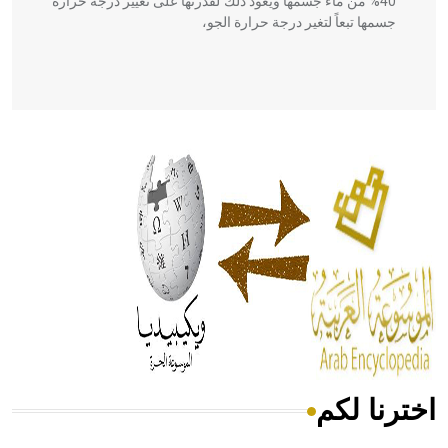
40% من ماء جسمها ويعود ذلك لقدرتها على تغيير درجة حرارة
جسمها تبعاً لتغير درجة حرارة الجو،
- هل تعلم أن أبقراط كتب في الطب أربعة مؤلفات هي:
الحكم، الأدلة، تنظيم التغذية، ورسالته في جروح الرأس. ويعود
له الفضل بأنه حرر الطب من الدين والفلسفة.
- هل تعلم أن المرجان إفراز حيواني يتكون في البحر ويتركب
من مادة كربونات الكلسيوم، وهو أحمر أو شديد الحمرة وهو
أجود أنواعه، ويمتاز بكبر الحجم ويسمى الش
اخترنا لكم
هل تعلم أن الأبسيد كلمة فرنسية اللفظ تم اعتمادها مصطلحاً