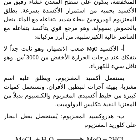
المنخفضة، يتكون على سطح المعدن غشاء رقيق من
الأكسيد يحميه من استمرار الأكسدة بسرعة. يطلق
المغنزيوم الهدروجينَ ببطء شديد بتفاعله مع الماء. ينحل
بالحموض بسهولة. وهو مرجع قوي يتأكسد بتفاعله مع
العناصر عالية الكهرسلبية. من أبرز مركباته:
أ- الأكسيد
صعب الانصهار، وهو ثابت جداً لا
MgO
يتفكك عند درجات الحرارة الأخفض من 3000 ْس. وهو
ناقل سيء للكهرباء.
يستعمل أكسيد المغنزيوم، ويطلق عليه اسم
مغنزيا، بهيئة آجرات لتبطين الأفران. وتستعمل كميات
كبيرة من خليط أكسيدي المغنزيوم والكلسيوم بديلاً من
المغنزيا النقية بتكليس الدولوميت.
ب- هدروكسيد المغنزيوم: يُستحصل بفعل البخار
على كلوريد المغنزيوم