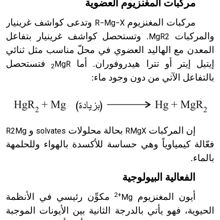
مركبات المغنزيوم العضوية
مركبات المغنزيوم
وتدعى كواشف غرينيار
R−Mg−X
والمركبات
. وتستحصل كواشف غرينيار بتفاعل
MgR2
المعدن مع الهاليد العضوي في محلّ مناسب مثل ثنائي
إيتيل إيتر أو تترا هيدروفوران. أما
فتستحصل
MgR
2
بالتفاعل الآتي من دون وجود ماء:
إن المركبات
بحالة محلولات
و
R2Mg
solvates
RMgX
فعّالة كيمياوياً وهي حساسة للأكسدة بالهواء وللحلمهة
بالماء.
الفعالية البيولوجية
2+
أيون المغنزيوم
مكوِّن رئيسي في الأنظمة
Mg
الحيوية، فهو يأتي بالدرجة الثانية بين الأيونات الموجبة