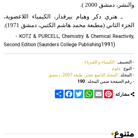
والنشر، دمشق 2000 ).
ـ هنري دكر وهيام بيرقدار، الكيمياء اللاعضوية،
الجزء الثاني (مطبعة محمد هاشم الكتبي، دمشق 1971).
- KOTZ & PURCELL, Chemistry & Chemical Reactivity,
1991)
Second Edition (Saunders College Publishing
.
- التصنيف :
الكيمياء و الفيزياء
- النوع :
علوم
- المجلد :
المجلد التاسع عشر، طبعة 2007، دمشق
- رقم الصفحة ضمن المجلد :
190
Share
Facebook
Twitter
WhatsApp
Email
Pinterest
مشاركة :
متنوع