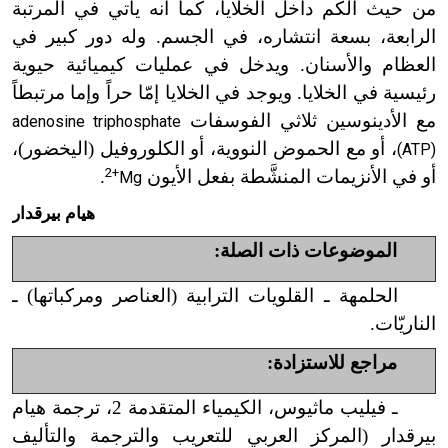
من حيث الكم داخل الخلايا، كما أنه يأتي في المرتبة
الرابعة، بسعة انتشاره، في الجسم. وله دور كبير في
العظام والأسنان. ويدخل في عمليات كيميائية حيوية
رئيسية في الخلايا. ويوجد في الخلايا إمّا حراً وإما مرتبطاً
مع الأدينوسين ثلاثي الفوسفات
adenosine triphosphate
، أو مع الحموض النووية، أو الكلوروفيل (اليخضور)،
(ATP)
2+
أو في الأنزيمات المنشَّطة بفعل الأيون
.
Mg
هيام بيرقدار
الموضوعات ذات الصلة:
الحلمهة ـ القلويات الترابية (العناصر ومركباتها) ـ
الناريّات.
مراجع للاستزادة:
ـ فيليب ماثيوس، الكيمياء المتقدمة 2، ترجمة هيام
بيرقدار (المركز العربي للتعريب والترجمة والتأليف