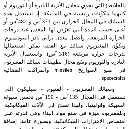
(الخلائط) التي تحوي معادن الأتربة النادرة أو الثوريوم أو
كليهما مكوِّنات رئيسية في السبيكة. إذ تستعمل هذه
السبائك في المجال الحراري بين 371 ْس و 482 ْس أو
أعلى حسب المدة التي تعرّض لها المعدن عند درجات
الحرارة المرتفعة. وأفضل معدن ترابي نادر النيوديميوم.
ويكوِّن المغنزيوم سبائك مع الفضة يمكن استعمالها
بدرجات حرارة مرتفعة (316 ْس). واستعمال الأتربة
النادرة والثوريوم وسّع مجال تطبيقات سبائك المغنزيوم
في صنع الصواريخ
والمراكب الفضائية
missiles
.
spacecrafts
وسبائك المغنزيوم - ألمنيوم - سيليكون التي
تستعمل في المجال 135 ْس - 190 ْس تحسن سيولة
السبيكة وقولبتها، ولهذا تصلح في الآلات الميكانيكية.
وللمغنزيوم ميزة في صنع مواد البناء وهي قدرته على
امتصاص الاهتزازات الميكانيكية. وبصورة عامة، إضافة