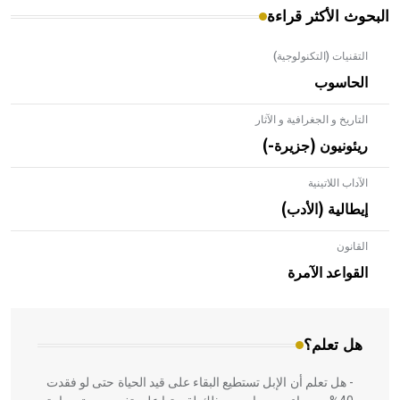
البحوث الأكثر قراءة
التقنيات (التكنولوجية)
الحاسوب
التاريخ و الجغرافية و الآثار
ريئونيون (جزيرة-)
الآداب اللاتينية
إيطالية (الأدب)
القانون
- هل تعلم أن الأبلق نوع من الفنون الهندسية التي ارتبطت
بالعمارة الإسلامية في بلاد الشام ومصر خاصة، حيث يحرص
القواعد الآمرة
المعمار على بناء مداميكه وخاصة في الواجهات
هل تعلم؟
- هل تعلم أن الإبل تستطيع البقاء على قيد الحياة حتى لو فقدت