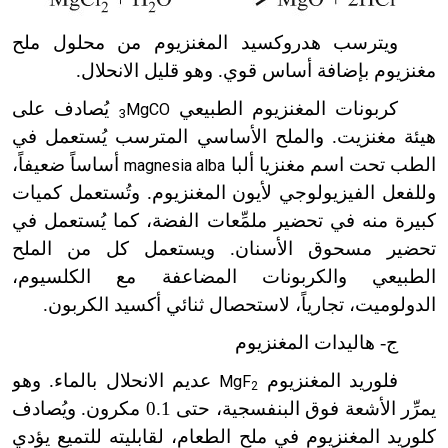
ويترسب هدروكسيد المغنزيوم من محلول ملح
مغنزيوم بإضافة أساس قوي. وهو قليل الانحلال.
كربونات المغنزيوم الطبيعي
يُصادف على
MgCO
3
هيئة مغنزيت. والملح الأساسي المترسب يُستعمل في
الطب تحت اسم مغنزيا ألبا
أساساً ضعيفاً،
magnesia alba
وللفعل الفيزيولوجي لأيون المغنزيوم. وتُستعمل كميات
كبيرة منه في تحضير ملمِّعات الفضة، كما يُستعمل في
تحضير مسحوق الأسنان. ويستعمل كل من الملح
الطبيعي والكربونات المضاعفة مع الكلسيوم،
الدولوميت، تجارياً، لاستحصال ثنائي أكسيد الكربون.
ج- هاليدات المغنزيوم
فلوريد المغنزيوم
عديم الانحلال بالماء. وهو
MgF
2
يمرِّر الأشعة فوق البنفسجية، حتى 0.1 مكرون. ويُصادف
كلوريد المغنزيوم في ملح الطعام، لقابليته للتميع يؤدي