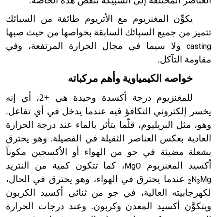
العناصر المختلفة إلى السبيكة تنقص هذه الخاصة.
يكوِّن المغنزيوم مع الأتريوم طائفة من السبائك
تتميز من جميع السبائك السابقة بخواصها من حيث صبها
ولا سيما في مجال الحرارة المرتفعة، وفي
casting
مقاومة التآكل.
خواصه الكيمياوية وأهم مركباته
للمغنزيوم درجة أكسدة وحيدة هي +2، أي إنه
يخسر إلكتروني التكافؤ فيه عندما يدخل في أي تفاعل.
وهو، مثل البريليوم، قلّما يتأثر بالماء عند درجة الحرارة
العادية بعكس العناصر الثقيلة في الفصيلة. وهو يحترق
بشعلة مضيئة في جو من الهواء أو الأكسجين مكوناً
أكسيد المغنزيوم
، كما تتكون كمية من النتريد
MgO
عندما يحترق في الهواء، وهو يحترق في الحال،
N
Mg
2
3
لكهرجابيته العالية، في جو من ثنائي أكسيد الكربون
ويتكوَّن أكسيد المعدن وكربون. وعند درجات الحرارة