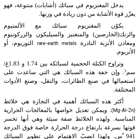
يدخل المغنزيوم في سبائك (أشابات) متنوعة، فهو
يعزّز قوة الأشابة من دون زيادة في وزنها.
يكوّن المغنزيوم سبائك مع الألمنيوم
والزنك(الخارصين) والمنغنيز والسيليكون والزركونيوم
ومعادن الأتربة النادرة
الثوريوم، أو
rare-earth metals
الأتريوم.
وتراوح الكتلة الحجمية لسبائكه بين 1.74 و 1.83غ/
سم
3
. وإن خفة هذه السبائك هي التي ساعدت على
استعمالها في صنع الطائرات، والنقل، وصنع الأدوات
المختلفة.
أكثر هذه السبائك أهمية في التجارة هي خلائط
. ويمكن تعديل خواصها بالمعالجات الحرارية
(Mg-Al-Zn)
المناسبة. ولهذه الخلائط صفة سيئة وهي أنها تخسر
قوتها بسرعة بارتفاع درجة الحرارة خاصة فوق الدرجة
941 ْس. ولهذا انصبّ الاهتمام على تطوير السبائك