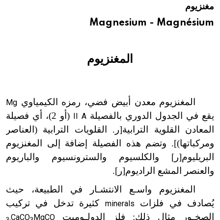
مغنزيوم
هيئة الموسوعة العربية تطلق موسوعات جديدة في عام 2026
Magnesium - Magnésium
المغنزيوم
المغنزيوم معدن أبيض فضي، رمزه الكيمياوي
Mg
يقع في الجدول الدوري بالفصيلة
(أو 2)، أي فصيلة
II A
المعادن القلوية الترابية[ر. القلويات الترابية (العناصر
ومركباتها)]. وتضم هذه الفصيلة إضافة إلى المغنزيوم
البريليوم[ر] والكلسيوم والسترونسيوم والباريوم
والعنصر المشع الراديوم[ر].
المغنزيوم واسـع الانتشـار في الطبيعة، حيث
يُصادف في فلزات
كثيرة تدخل في تركيب
minerals
الصخـور مثال ذلك: فلز الدولـوميت
.CaCO
MgCO
3
3