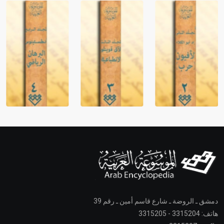
دمشق ـ الروضة ـ شارع قاسم أمين ـ رقم 39
هاتف: 3315204 - 3315205