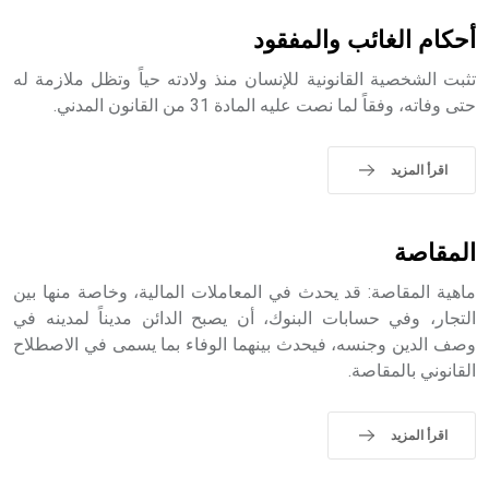
بالكنائس خصوصاً، وفي الإنكليزية أب
أحكام الغائب والمفقود
تثبت الشخصية القانونية للإنسان منذ ولادته حياً وتظل ملازمة له
حتى وفاته، وفقاً لما نصت عليه المادة 31 من القانون المدني.
- هل تعلم أن أبجر Abgar اسم معروف جيداً يعود إلى عدد من
الملوك الذين حكموا مدينة إديسا (الرها) من أبجر الأول وحتى
اقرأ المزيد
التاسع، وهم ينتسبون إلى أسرة أوسروين
المقاصة
ماهية المقاصة: قد يحدث في المعاملات المالية، وخاصة منها بين
- هل تعلم أن الأبجدية الكنعانية تتألف من /22/ علامة كتابية
التجار، وفي حسابات البنوك، أن يصبح الدائن مديناً لمدينه في
sign تكتب منفصلة غير متصلة، وتعتمد المبدأ الأكوروفوني،
حيث تقتصر القيمة الصوتية للعلامة الك
وصف الدين وجنسه، فيحدث بينهما الوفاء بما يسمى في الاصطلاح
القانوني بالمقاصة.
اقرأ المزيد