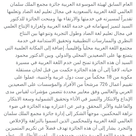
العام السابق لهيئة الموسوعة العربية جائزة مجمع الملك سلمان
العالمي للغة العربية بالسعودية في مجال تعليم لغة الضاد وتعلمها
تقديراً لمسيرته في خدمتها والارتقاء بها. ومنحت الجائزة للدكتور
السيد لتميز إسهاماته في خدمة اللغة العربية ولغزارة الإنتاج العلمي
في مجال تعليم لغة الضاد وطول التجربة وتنوعها بين النتاج
النظري والممارسات التطبيقية وتحقيق الاستدامة في خدمة
مجتمع اللغة العربية محلياً وإقليمياً، إضافة إلى المكانة العلمية التي
يتمتع بها على الصعيدين المحلي والدولي. وبين الدكتور محمود
السيد أن هذه الجائزة تمنح لمن خدم اللغة العربية في مسيرة
حياته، لافتاً إلى أن هذه الجائزة حكمت من قبل لجان مستقلة
مكونة من 18 محكماً من ست دول عربية وأجنبية، عملوا على
تقييم أعمال 726 مرشحاً من الأفراد والمؤسسات على الصعيدين
العربي والعالمي وفق معايير محددة تتضمن مؤشرات لقياس مدى
الإبداع والابتكار والتميز في الأداء وتحقيق الشمولية وسعة الابتكار
والفاعلية والأثر المحقق. وعبر عن اعتزازه بهذه الجائزة في ضوء
نزاهة المحكمين، موجهاً الشكر إلى إدارة جائزة مجمع الملك سلمان
العالمي للغة العربية وللمحكمين الذين اتسموا بالنزاهة والإخلاص
والتجرد. يشار إلى أن هذه الجائزة تهدف فضلاً عن تكريم المتميزين
في خدمة اللغة العربية وتقدير جهودهم- إلى لفت الأنظار إلى عِظَم