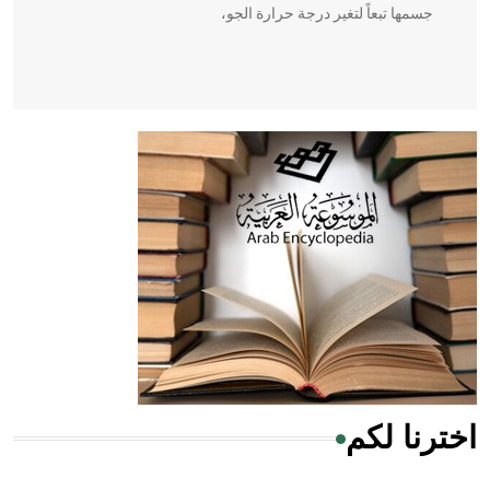
جسمها تبعاً لتغير درجة حرارة الجو،
- هل تعلم أن أبقراط كتب في الطب أربعة مؤلفات هي:
الحكم، الأدلة، تنظيم التغذية، ورسالته في جروح الرأس. ويعود
له الفضل بأنه حرر الطب من الدين والفلسفة.
- هل تعلم أن المرجان إفراز حيواني يتكون في البحر ويتركب
من مادة كربونات الكلسيوم، وهو أحمر أو شديد الحمرة وهو
أجود أنواعه، ويمتاز بكبر الحجم ويسمى الش
اخترنا لكم
هل تعلم أن الأبسيد كلمة فرنسية اللفظ تم اعتمادها مصطلحاً
أثرياً يستخدم في العمارة عموماً وفي العمارة الدينية الخاصة