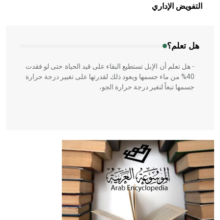
بالعمارة الإسلامية في بلاد الشام ومصر خاصة، حيث يحرص
التفويض الإداري
المعمار على بناء مداميكه وخاصة في الواجهات
هل تعلم؟
- هل تعلم أن الإبل تستطيع البقاء على قيد الحياة حتى لو فقدت
40% من ماء جسمها ويعود ذلك لقدرتها على تغيير درجة حرارة
جسمها تبعاً لتغير درجة حرارة الجو،
- هل تعلم أن أبقراط كتب في الطب أربعة مؤلفات هي:
الحكم، الأدلة، تنظيم التغذية، ورسالته في جروح الرأس. ويعود
له الفضل بأنه حرر الطب من الدين والفلسفة.
- هل تعلم أن المرجان إفراز حيواني يتكون في البحر ويتركب