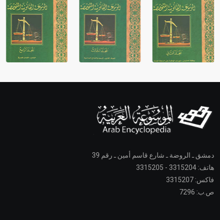
دمشق ـ الروضة ـ شارع قاسم أمين ـ رقم 39
هاتف: 3315204 - 3315205
فاكس: 3315207
ص.ب: 7296