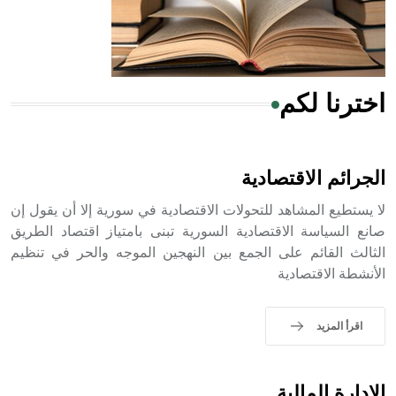
من مادة كربونات الكلسيوم، وهو أحمر أو شديد الحمرة وهو
أجود أنواعه، ويمتاز بكبر الحجم ويسمى الش
اخترنا لكم
هل تعلم أن الأبسيد كلمة فرنسية اللفظ تم اعتمادها مصطلحاً
أثرياً يستخدم في العمارة عموماً وفي العمارة الدينية الخاصة
بالكنائس خصوصاً، وفي الإنكليزية أب
الجرائم الاقتصادية
لا يستطيع المشاهد للتحولات الاقتصادية في سورية إلا أن يقول إن
صانع السياسة الاقتصادية السورية تبنى بامتياز اقتصاد الطريق
الثالث القائم على الجمع بين النهجين الموجه والحر في تنظيم
- هل تعلم أن أبجر Abgar اسم معروف جيداً يعود إلى عدد من
الأنشطة الاقتصادية
الملوك الذين حكموا مدينة إديسا (الرها) من أبجر الأول وحتى
التاسع، وهم ينتسبون إلى أسرة أوسروين
اقرأ المزيد
- هل تعلم أن الأبجدية الكنعانية تتألف من /22/ علامة كتابية
الإدارة المالية