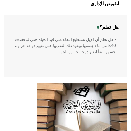
بالعمارة الإسلامية في بلاد الشام ومصر خاصة، حيث يحرص
التفويض الإداري
المعمار على بناء مداميكه وخاصة في الواجهات
هل تعلم؟
- هل تعلم أن الإبل تستطيع البقاء على قيد الحياة حتى لو فقدت
40% من ماء جسمها ويعود ذلك لقدرتها على تغيير درجة حرارة
جسمها تبعاً لتغير درجة حرارة الجو،
- هل تعلم أن أبقراط كتب في الطب أربعة مؤلفات هي:
الحكم، الأدلة، تنظيم التغذية، ورسالته في جروح الرأس. ويعود
له الفضل بأنه حرر الطب من الدين والفلسفة.
- هل تعلم أن المرجان إفراز حيواني يتكون في البحر ويتركب