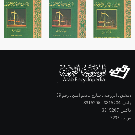
دمشق ـ الروضة ـ شارع قاسم أمين ـ رقم 39
هاتف: 3315204 - 3315205
فاكس: 3315207
ص.ب: 7296