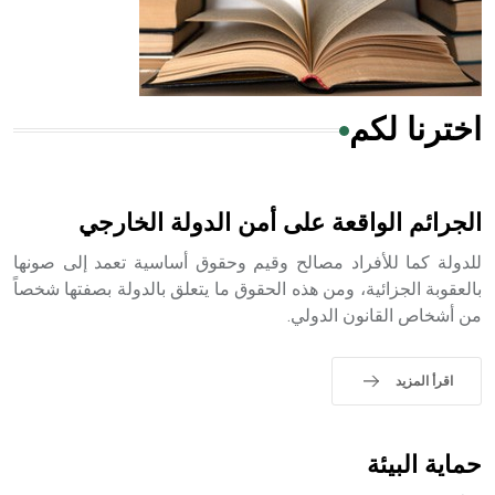
من مادة كربونات الكلسيوم، وهو أحمر أو شديد الحمرة وهو
أجود أنواعه، ويمتاز بكبر الحجم ويسمى الش
اخترنا لكم
هل تعلم أن الأبسيد كلمة فرنسية اللفظ تم اعتمادها مصطلحاً
أثرياً يستخدم في العمارة عموماً وفي العمارة الدينية الخاصة
بالكنائس خصوصاً، وفي الإنكليزية أب
الجرائم الواقعة على أمن الدولة الخارجي
للدولة كما للأفراد مصالح وقيم وحقوق أساسية تعمد إلى صونها
بالعقوبة الجزائية، ومن هذه الحقوق ما يتعلق بالدولة بصفتها شخصاً
من أشخاص القانون الدولي.
- هل تعلم أن أبجر Abgar اسم معروف جيداً يعود إلى عدد من
الملوك الذين حكموا مدينة إديسا (الرها) من أبجر الأول وحتى
التاسع، وهم ينتسبون إلى أسرة أوسروين
اقرأ المزيد
حماية البيئة
- هل تعلم أن الأبجدية الكنعانية تتألف من /22/ علامة كتابية