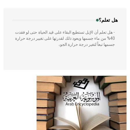
المعمار على بناء مداميكه وخاصة في الواجهات
هل تعلم؟
- هل تعلم أن الإبل تستطيع البقاء على قيد الحياة حتى لو فقدت
40% من ماء جسمها ويعود ذلك لقدرتها على تغيير درجة حرارة
جسمها تبعاً لتغير درجة حرارة الجو،
- هل تعلم أن أبقراط كتب في الطب أربعة مؤلفات هي:
الحكم، الأدلة، تنظيم التغذية، ورسالته في جروح الرأس. ويعود
له الفضل بأنه حرر الطب من الدين والفلسفة.
- هل تعلم أن المرجان إفراز حيواني يتكون في البحر ويتركب
من مادة كربونات الكلسيوم، وهو أحمر أو شديد الحمرة وهو