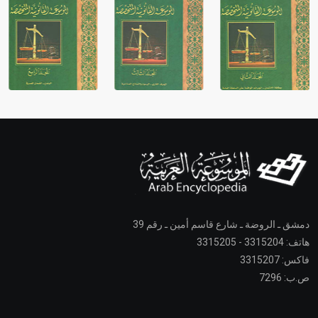
دمشق ـ الروضة ـ شارع قاسم أمين ـ رقم 39
هاتف: 3315204 - 3315205
فاكس: 3315207
ص.ب: 7296