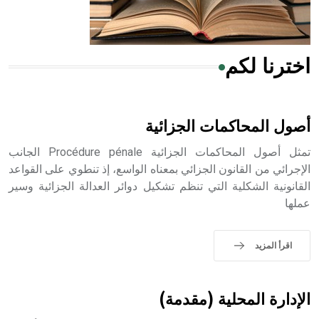
أجود أنواعه، ويمتاز بكبر الحجم ويسمى الش
اخترنا لكم
هل تعلم أن الأبسيد كلمة فرنسية اللفظ تم اعتمادها مصطلحاً
أثرياً يستخدم في العمارة عموماً وفي العمارة الدينية الخاصة
بالكنائس خصوصاً، وفي الإنكليزية أب
أصول المحاكمات الجزائية
تمثل أصول المحاكمات الجزائية Procédure pénale الجانب
الإجرائي من القانون الجزائي بمعناه الواسع، إذ تنطوي على القواعد
القانونية الشكلية التي تنظم تشكيل دوائر العدالة الجزائية وسير
- هل تعلم أن أبجر Abgar اسم معروف جيداً يعود إلى عدد من
عملها
الملوك الذين حكموا مدينة إديسا (الرها) من أبجر الأول وحتى
التاسع، وهم ينتسبون إلى أسرة أوسروين
اقرأ المزيد
- هل تعلم أن الأبجدية الكنعانية تتألف من /22/ علامة كتابية
الإدارة المحلية (مقدمة)
sign تكتب منفصلة غير متصلة، وتعتمد المبدأ الأكوروفوني،