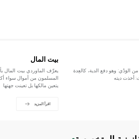
بيت المال
ن الوَدْي: وهو دفع الدية، كالعِدة
يعرِّف الماوردي بيت المال بأن
يت: أخذت ديته
المسلمون من أموال سواء أكا
يتعين مالكها بل تعينت جهتها
اقرأ المزيد