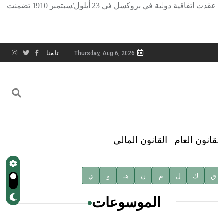
نتيجة للأخطار البحرية الناجمة عن التصادم البحري الحاصل بين السفن؛ وضع العديد من الاتفاقيات الدولية أحكاماً خاصة بالتصادم البحري، فقد عقدت اتفاقية دولية في بروكسل في 23 أيلول/سبتمبر 1910 تضمنت
تابعنا:
Thursday, Aug 6, 2026
قانون العام
القانون المالي
ق
ك
ل
م
ن
هـ
و
ي
الموسوعات