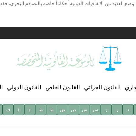
ية
ن العالمي للغة العربية
جاري
القانون الجزائي
القانون الخاص
القانون الدولي
ال
ذ
ر
ز
س
ش
ص
ض
ط
ظ
ع
غ
ف
ية