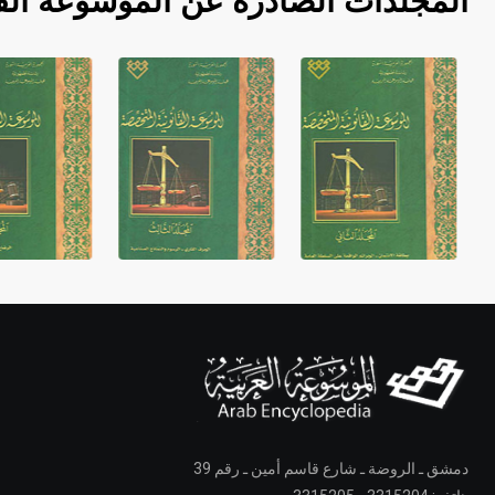
المجلدات الصادرة عن الموسوعة الق
دمشق ـ الروضة ـ شارع قاسم أمين ـ رقم 39