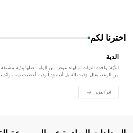
اخترنا لكم
الدية
الدِّيَة: واحدة الديات، والهاء عوض من الواو، أصلها وِدْية مشتقة م
من الوعد، يقال: وَدَيت القتيل أديه وَدْياً ودية: أعطيت ديته، واتّد
اقرأ المزيد