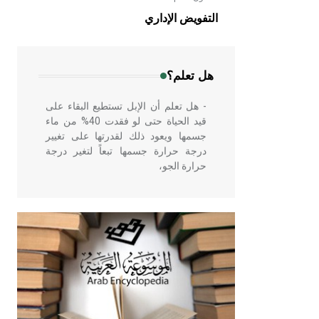
الهندسية التي ارتبطت بالعمارة الإسلامية
التفويض الإداري
في بلاد الشام ومصر خاصة، حيث يحرص
المعمار على بناء مداميكه وخاصة في
الواجهات
هل تعلم؟
- هل تعلم أن الإبل تستطيع البقاء على
قيد الحياة حتى لو فقدت 40% من ماء
جسمها ويعود ذلك لقدرتها على تغيير
درجة حرارة جسمها تبعاً لتغير درجة
حرارة الجو،
- هل تعلم أن أبقراط كتب في الطب
أربعة مؤلفات هي: الحكم، الأدلة، تنظيم
التغذية، ورسالته في جروح الرأس.
ويعود له الفضل بأنه حرر الطب من
الدين والفلسفة.