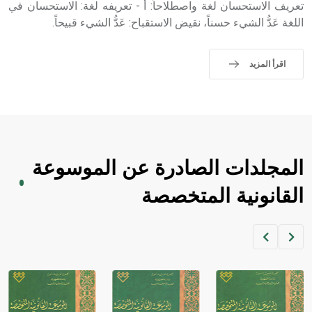
تعريف الاستحسان لغة واصطلاحاً: أ - تعريفه لغة: الاستحسان في
sign تكتب منفصلة غير متصلة، وتعتمد المبدأ الأكوروفوني،
حيث تقتصر القيمة الصوتية للعلامة الك
اللغة عَدُّ الشيء حسناً، نقيض الاستقباح: عَدُّ الشيء قبيحاً.
اقرأ المزيد
المجلدات الصادرة عن الموسوعة
القانونية المتخصصة