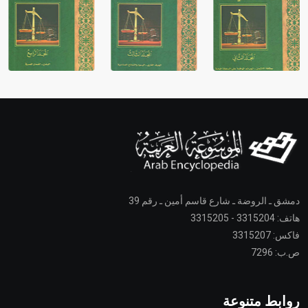
دمشق ـ الروضة ـ شارع قاسم أمين ـ رقم 39
هاتف: 3315204 - 3315205
فاكس: 3315207
ص.ب: 7296
روابط متنوعة