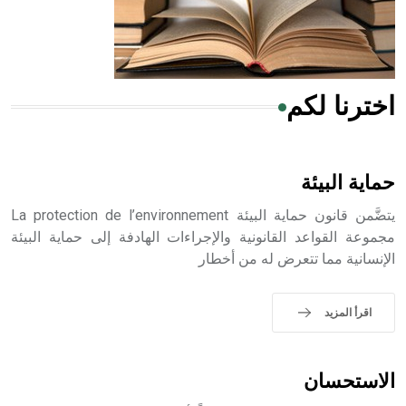
من مادة كربونات الكلسيوم، وهو أحمر أو شديد الحمرة وهو
أجود أنواعه، ويمتاز بكبر الحجم ويسمى الش
اخترنا لكم
هل تعلم أن الأبسيد كلمة فرنسية اللفظ تم اعتمادها مصطلحاً
أثرياً يستخدم في العمارة عموماً وفي العمارة الدينية الخاصة
بالكنائس خصوصاً، وفي الإنكليزية أب
حماية البيئة
يتضَّمن قانون حماية البيئة La protection de l’environnement
مجموعة القواعد القانونية والإجراءات الهادفة إلى حماية البيئة
الإنسانية مما تتعرض له من أخطار
- هل تعلم أن أبجر Abgar اسم معروف جيداً يعود إلى عدد من
الملوك الذين حكموا مدينة إديسا (الرها) من أبجر الأول وحتى
التاسع، وهم ينتسبون إلى أسرة أوسروين
اقرأ المزيد
الاستحسان
- هل تعلم أن الأبجدية الكنعانية تتألف من /22/ علامة كتابية