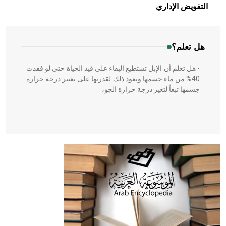
بالعمارة الإسلامية في بلاد الشام ومصر خاصة، حيث يحرص
التفويض الإداري
المعمار على بناء مداميكه وخاصة في الواجهات
هل تعلم؟
- هل تعلم أن الإبل تستطيع البقاء على قيد الحياة حتى لو فقدت
40% من ماء جسمها ويعود ذلك لقدرتها على تغيير درجة حرارة
جسمها تبعاً لتغير درجة حرارة الجو،
- هل تعلم أن أبقراط كتب في الطب أربعة مؤلفات هي:
الحكم، الأدلة، تنظيم التغذية، ورسالته في جروح الرأس. ويعود
له الفضل بأنه حرر الطب من الدين والفلسفة.
- هل تعلم أن المرجان إفراز حيواني يتكون في البحر ويتركب