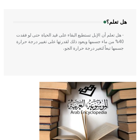
المعمار على بناء مداميكه وخاصة في الواجهات
هل تعلم؟
- هل تعلم أن الإبل تستطيع البقاء على قيد الحياة حتى لو فقدت
40% من ماء جسمها ويعود ذلك لقدرتها على تغيير درجة حرارة
جسمها تبعاً لتغير درجة حرارة الجو،
- هل تعلم أن أبقراط كتب في الطب أربعة مؤلفات هي:
الحكم، الأدلة، تنظيم التغذية، ورسالته في جروح الرأس. ويعود
له الفضل بأنه حرر الطب من الدين والفلسفة.
- هل تعلم أن المرجان إفراز حيواني يتكون في البحر ويتركب
من مادة كربونات الكلسيوم، وهو أحمر أو شديد الحمرة وهو