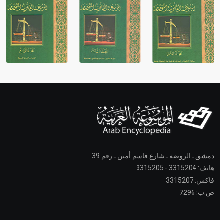
دمشق ـ الروضة ـ شارع قاسم أمين ـ رقم 39
هاتف: 3315204 - 3315205
فاكس: 3315207
ص.ب: 7296