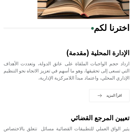
أجود أنواعه، ويمتاز بكبر الحجم ويسمى الش
اخترنا لكم
هل تعلم أن الأبسيد كلمة فرنسية اللفظ تم اعتمادها مصطلحاً
أثرياً يستخدم في العمارة عموماً وفي العمارة الدينية الخاصة
بالكنائس خصوصاً، وفي الإنكليزية أب
الإدارة المحلية (مقدمة)
ازداد حجم الواجبات الملقاة على عاتق الدولة، وتعددت الأهداف
التي تسعى إلى تحقيقها، وهو ما أسهم في تعزيز الاتجاه نحو التنظيم
الإداري المحلي، واعتماد مبدأ اللامركزية الإدارية،
- هل تعلم أن أبجر Abgar اسم معروف جيداً يعود إلى عدد من
الملوك الذين حكموا مدينة إديسا (الرها) من أبجر الأول وحتى
التاسع، وهم ينتسبون إلى أسرة أوسروين
اقرأ المزيد
تعيين المرجع القضائي
- هل تعلم أن الأبجدية الكنعانية تتألف من /22/ علامة كتابية
يثير الواق العملي للتطبيقات القضائية مسائل تتعلق بالاختصاص
sign تكتب منفصلة غير متصلة، وتعتمد المبدأ الأكوروفوني،