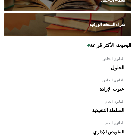
أسماء الباحثين
شراء النسخة الورقية
البحوث الأكثر قراءة
القانون الخاص
الحلول
القانون الخاص
عيوب الإرادة
القانون العام
السلطة التنفيذية
القانون العام
- هل تعلم أن الأبلق نوع من الفنون الهندسية التي ارتبطت
بالعمارة الإسلامية في بلاد الشام ومصر خاصة، حيث يحرص
التفويض الإداري