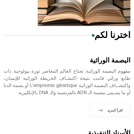
من مادة كربونات الكلسيوم، وهو أحمر أو شديد الحمرة وهو
أجود أنواعه، ويمتاز بكبر الحجم ويسمى الش
اخترنا لكم
هل تعلم أن الأبسيد كلمة فرنسية اللفظ تم اعتمادها مصطلحاً
أثرياً يستخدم في العمارة عموماً وفي العمارة الدينية الخاصة
بالكنائس خصوصاً، وفي الإنكليزية أب
البصمة الوراثية
مفهوم البصمة الوراثية: تجتاح العالم المعاصر ثورة بيولوجية ذات
طابع وراثي قامت نتيجة اكتشـاف الخريطة الوراثية للإنسان،
واكتشــاف البصمة الوراثية L’empreinte génétique أو بصمة الدنا
- هل تعلم أن أبجر Abgar اسم معروف جيداً يعود إلى عدد من
أو ما يسـمى ببصمة الـ ADN بالفرنسية والـ DNA بالإنكليزية.
الملوك الذين حكموا مدينة إديسا (الرها) من أبجر الأول وحتى
التاسع، وهم ينتسبون إلى أسرة أوسروين
اقرأ المزيد
- هل تعلم أن الأبجدية الكنعانية تتألف من /22/ علامة كتابية
الأسناد التنفيذية