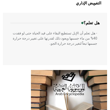
بالعمارة الإسلامية في بلاد الشام ومصر خاصة، حيث يحرص
التفويض الإداري
المعمار على بناء مداميكه وخاصة في الواجهات
هل تعلم؟
- هل تعلم أن الإبل تستطيع البقاء على قيد الحياة حتى لو فقدت
40% من ماء جسمها ويعود ذلك لقدرتها على تغيير درجة حرارة
جسمها تبعاً لتغير درجة حرارة الجو،
- هل تعلم أن أبقراط كتب في الطب أربعة مؤلفات هي:
الحكم، الأدلة، تنظيم التغذية، ورسالته في جروح الرأس. ويعود
له الفضل بأنه حرر الطب من الدين والفلسفة.
- هل تعلم أن المرجان إفراز حيواني يتكون في البحر ويتركب