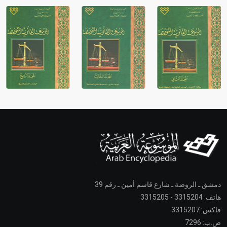
دمشق ـ الروضة ـ شارع قاسم أمين ـ رقم 39
هاتف: 3315204 - 3315205
فاكس: 3315207
ص.ب: 7296