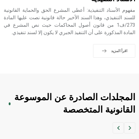
sign تكتب منفصلة غير متصلة، وتعتمد المبدأ الأكوروفوني،
حيث تقتصر القيمة الصوتية للعلامة الك
مفهوم الأسناد التنفيذية: أعطى المشرع الحق والحماية القانونية
للسند التنفيذي، وهذا السند الأخير حالة قانونية نصت عليها المادة
273/ف1 من قانون أصول المحاكمات حيث نص المشرع في
المادة المذكورة على أن التنفيذ الجبري لا يكون إلا لسند تنفيذي.
اقرأ المزيد
المجلدات الصادرة عن الموسوعة
القانونية المتخصصة