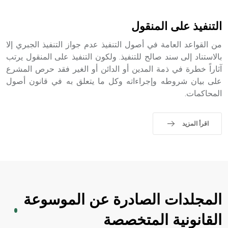
- هل تعلم أن الأبجدية الكنعانية تتألف من /22/ علامة كتابية
sign تكتب منفصلة غير متصلة، وتعتمد المبدأ الأكوروفوني،
التنفيذ على المنقول
حيث تقتصر القيمة الصوتية للعلامة الك
من القواعد العامة في أصول التنفيذ عدم جواز التنفيذ الجبري إلا
بالاستناد إلى سند صالح للتنفيذ. ولكون التنفيذ على المنقول يرتب
آثاراً خطرة في ذمة المدين أو الدائن أو الغير فقد حرص المشرع
على بيان شروطه وإجراءاته وكل ما يتعلق به في قانون أصول
المحاكمات.
اقرأ المزيد
المجلدات الصادرة عن الموسوعة
القانونية المتخصصة