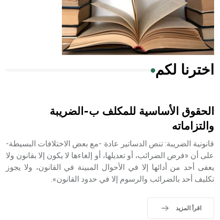
- هل تعلم أن المرجان إفراز حيواني يتكون في البحر ويتركب
من مادة كربونات الكلسيوم، وهو أحمر أو شديد الحمرة وهو
أجود أنواعه، ويمتاز بكبر الحجم ويسمى الش
اخترنا لكم
هل تعلم أن الأبسيد كلمة فرنسية اللفظ تم اعتمادها مصطلحاً
أثرياً يستخدم في العمارة عموماً وفي العمارة الدينية الخاصة
بالكنائس خصوصاً، وفي الإنكليزية أب
الحقوق الأساسية للمكلف ب-الضريبة
والتزاماته
قانونية الضريبة: تنص الدساتير عادة -مع بعض الاختلافات البسيطة-
- هل تعلم أن أبجر Abgar اسم معروف جيداً يعود إلى عدد من
على أن «فرض الضرائب، أو تعديلها، أو إلغاءها لا يكون إلا بقانون ولا
الملوك الذين حكموا مدينة إديسا (الرها) من أبجر الأول وحتى
يعفى أحد من أدائها إلا في الأحوال المبينة في القانون، ولا يجوز
التاسع، وهم ينتسبون إلى أسرة أوسروين
تكليف أحد بالضرائب والرسوم إلا في حدود القانون».
اقرأ المزيد