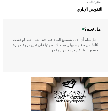
القانون العام
- هل تعلم أن الأبلق نوع من الفنون الهندسية التي ارتبطت
بالعمارة الإسلامية في بلاد الشام ومصر خاصة، حيث يحرص
التفويض الإداري
المعمار على بناء مداميكه وخاصة في الواجهات
هل تعلم؟
- هل تعلم أن الإبل تستطيع البقاء على قيد الحياة حتى لو فقدت
40% من ماء جسمها ويعود ذلك لقدرتها على تغيير درجة حرارة
جسمها تبعاً لتغير درجة حرارة الجو،
- هل تعلم أن أبقراط كتب في الطب أربعة مؤلفات هي:
الحكم، الأدلة، تنظيم التغذية، ورسالته في جروح الرأس. ويعود
له الفضل بأنه حرر الطب من الدين والفلسفة.