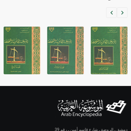
دمشق ـ الروضة ـ شارع قاسم أمين ـ رقم 39