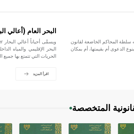
البحر العام (أعالي الب
 اختصاص القضاء العادي La compétence judiciaire بأنه سلطة المحاكم الخاضعة لقانون
وع الدعوى أم بقيمتها، أم بمكان
البحر الإقليمي والمياه الداخ
الحريات التي تتمتع بها جميع 
اقرأ المزيد
انونية المتخصصة