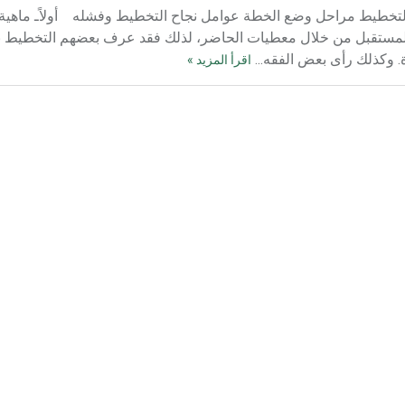
 التخطيط مراحل وضع الخطة عوامل نجاح التخطيط وفشله أولاًـ ماهية
adminstrative plan يقوم على التنبؤ بالمستقبل من خلال معطيات الحاضر، لذلك فقد عرف بعضهم التخط
. وكذلك رأى بعض الفقه...
اقرأ المزيد »