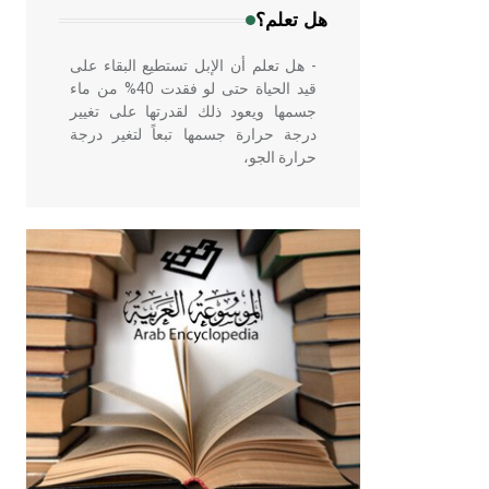
هل تعلم؟
- هل تعلم أن الإبل تستطيع البقاء على
قيد الحياة حتى لو فقدت 40% من ماء
جسمها ويعود ذلك لقدرتها على تغيير
درجة حرارة جسمها تبعاً لتغير درجة
حرارة الجو،
- هل تعلم أن أبقراط كتب في الطب
أربعة مؤلفات هي: الحكم، الأدلة، تنظيم
التغذية، ورسالته في جروح الرأس.
ويعود له الفضل بأنه حرر الطب من
الدين والفلسفة.
- هل تعلم أن المرجان إفراز حيواني
يتكون في البحر ويتركب من مادة
كربونات الكلسيوم، وهو أحمر أو شديد
الحمرة وهو أجود أنواعه، ويمتاز بكبر
الحجم ويسمى الش