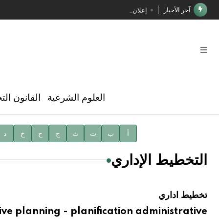
آخر الأخبار
إعلان..
فوز الأستاذ الدكتور محمود السيد بجائزة مجمع الملك سليما
صدور المجلد الثامن عشر من الموسوعة الطبية
صدور المجلد السابع من موسوعة الآثار في سورية
توصيات مجلس الإدارة
العلوم الشرعية
القانون الت
شهر الكتاب السوري
الأستاذ إياد خالد الطباع مدير عام لهيئة الموسوعة العربية
أ
ب
ت
ث
ج
ح
خ
د
دار الفكر الموزع الحصري لمنشورات هيئة الموسوعة العرب
التخطيط الإداري
تخطيط اداري
ive planning - planification administrative