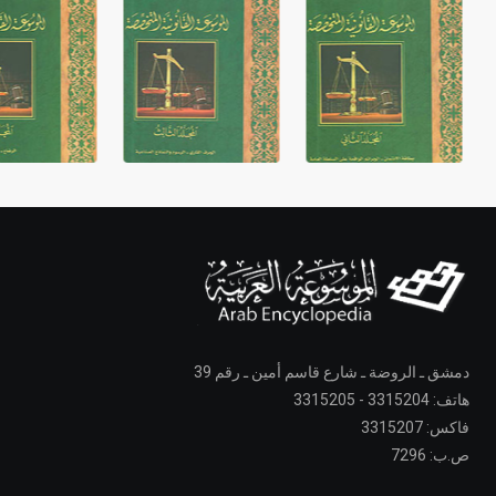
دمشق ـ الروضة ـ شارع قاسم أمين ـ رقم 39
هاتف: 3315204 - 3315205
فاكس: 3315207
ص.ب: 7296