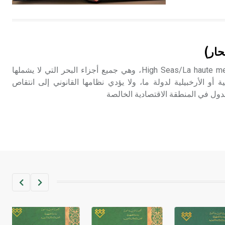
هل تعلم أن الأبسيد كلمة فرنسية اللفظ
تم اعتمادها مصطلحاً أثرياً يستخدم في
حار)
العمارة عموماً وفي العمارة الدينية
الخاصة بالكنائس خصوصاً، وفي
ويسمَّى أحياناً أعالي البحار High Seas/La haute mer، وهي جميع أجزاء البحر التي لا يشملها
الإنكليزية أب
لية أو الأرخبيلية لدولة ما، ولا يؤدي نظامها القانوني إلى انتقاص
الدول في المنطقة الاقتصادية الخالصة
- هل تعلم أن أبجر Abgar اسم معروف
جيداً يعود إلى عدد من الملوك الذين
حكموا مدينة إديسا (الرها) من أبجر الأول
وحتى التاسع، وهم ينتسبون إلى أسرة
أوسروين
- هل تعلم أن الأبجدية الكنعانية تتألف من
/22/ علامة كتابية sign تكتب منفصلة
غير متصلة، وتعتمد المبدأ الأكوروفوني،
حيث تقتصر القيمة الصوتية للعلامة الك