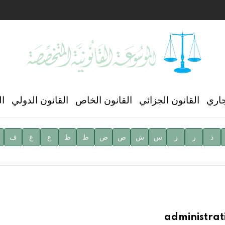
ن العالمي للغة العربية
جاري
القانون الجزائي
القانون الخاص
القانون الدولي
ال
ذ
ر
ز
س
ش
ص
ض
ط
ظ
ع
غ
ف
ية
administrat