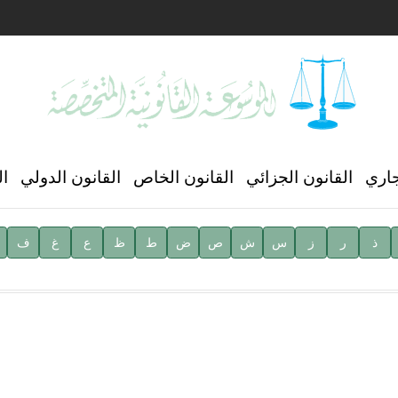
ن العالمي للغة العربية
جاري
القانون الجزائي
القانون الخاص
القانون الدولي
ال
ذ
ر
ز
س
ش
ص
ض
ط
ظ
ع
غ
ف
ية