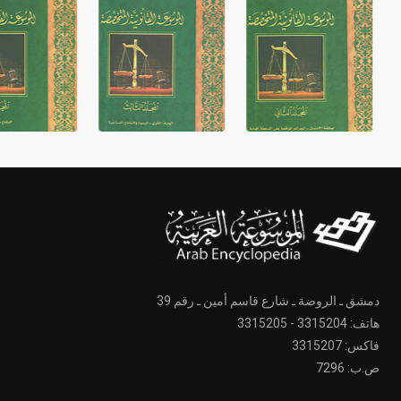
دمشق ـ الروضة ـ شارع قاسم أمين ـ رقم 39
هاتف: 3315204 - 3315205
فاكس: 3315207
ص.ب: 7296