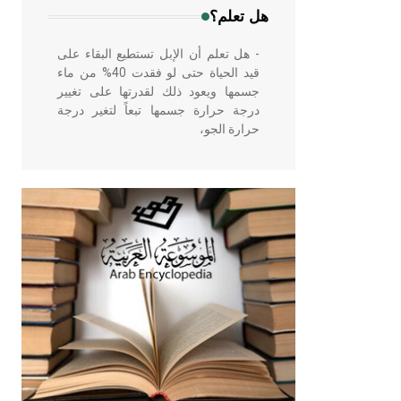
هل تعلم؟
- هل تعلم أن الإبل تستطيع البقاء على
قيد الحياة حتى لو فقدت 40% من ماء
جسمها ويعود ذلك لقدرتها على تغيير
درجة حرارة جسمها تبعاً لتغير درجة
حرارة الجو،
- هل تعلم أن أبقراط كتب في الطب
أربعة مؤلفات هي: الحكم، الأدلة، تنظيم
التغذية، ورسالته في جروح الرأس.
ويعود له الفضل بأنه حرر الطب من
الدين والفلسفة.
- هل تعلم أن المرجان إفراز حيواني
يتكون في البحر ويتركب من مادة
كربونات الكلسيوم، وهو أحمر أو شديد
الحمرة وهو أجود أنواعه، ويمتاز بكبر
الحجم ويسمى الش