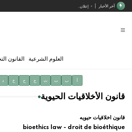
آخر الأخبار
إعلان..
فوز الأستاذ الدكتور محمود السيد بجائزة مجمع الملك سليما
صدور المجلد الثامن عشر من الموسوعة الطبية
صدور المجلد السابع من موسوعة الآثار في سورية
توصيات مجلس الإدارة
العلوم الشرعية
القانون الت
شهر الكتاب السوري
الأستاذ إياد خالد الطباع مدير عام لهيئة الموسوعة العربية
أ
ب
ت
ث
ج
ح
خ
د
دار الفكر الموزع الحصري لمنشورات هيئة الموسوعة العرب
قانون الأخلاقيات الحيوية
قانون اخلاقيات حيويه
bioethics law - droit de bioéthique